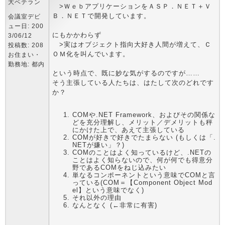
大ベテラン
>ＷｅｂアプリケーションをＡＳＰ．ＮＥＴ＋Ｖ
Ｂ．ＮＥＴで開発しています。
会議室デビ
ュー日: 200
にもかかわらず
3/06/12
>実はオブジェクト指向大好き人間が増えて、Ｃ
投稿数: 208
ＯＭ化を叫んでいます。
お住まい・
勤務地: 都内
という時点で、既に妙な気がするのですが……
そう主張している人たちは、はたして次のどれです
か？
COMや.NET Framework、およびその関係な
どを充分理解し、メリット／デメリットも秤
にかけた上で、あえて主張している
COMが好きで好きでたまらない (もしくは「.
NETが嫌い」？)
COMのことはよく知っているけど、.NETの
ことはよく知らないので、何が何でも得意分
野であるCOMをねじ込みたい
単なるコンポーネントという意味でCOMと言
っている(COM＝【Component Object Mod
el】という意味でなく)
それ以外の理由
なんとなく (←非常に有害)