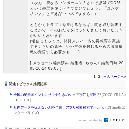
（
なお、単なるコンポーネントという意味でCOM
という略語を使うべきでないでしょう。「コンポー
ネント」と言えばいいのですから。
）
ともかくトラブルを避けるならば、聞き取り調査す
るとかで、そのあたりをはっきりさせておいたほう
がいいと思います。
(場合によっては、開発メンバー内の再教育を実施
するぐらいの覚悟、いや主張を封じるための徹底抗
戦の覚悟すら必要かも……)
[ メッセージ編集済み 編集者: ぢゃん♪ 編集日時 20
03-10-14 09:05 ]
1
|
2
次のページへ»
関連トピック＆推奨記事
全国の絶景ポイントにサウナ付きのシェア別荘を展開
PR(COCO VILLA o
n GOETHE)
社内データを扱えないAIを卒業 アプリ横断検索で一元化
PR(ITmedia エ
ンタープライズ)
Recommended by