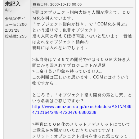
未記入
投稿日時: 2003-10-13 00:05
ぬし
>実はオブジェクト指向大好き人間が増えて、ＣＯ
Ｍ化を叫んでいます。
会議室デビ
「オブジェクト指向が好き」で「COM化を叫ぶ」
ュー日: 200
という辺りで，似非オブジェクト
2/03/28
指向人間と考えてほぼ間違いないと思います．普通
投稿数: 255
はあれをオブジェクト指向の
範疇には入れないでしょう．
>私自身はＶＢ６での開発でやはりＣＯＭ大好き人
間にかき回されてプロジェクトが遅延
>し余り良い印象を持っていません。
この判断は正しいと思います．COMとはそういう
物ですから．
ところで，「オブジェクト指向開発の落とし穴」と
いう名著はご存じですか？
http://www.amazon.co.jp/exec/obidos/ASIN/489
4712164/249-4720476-8880339
>率直にＣＯＭ化のメリット／デメリットについて
ご意見をお聞かせいただきたいのですが！
メリット：オブジェクト指向を使った気になって，