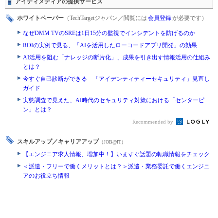
アイティメディアの提供サービス
ホワイトペーパー
（TechTargetジャパン／閲覧には
会員登録
が必要です）
なぜDMM TVのSREは1日15分の監視でインシデントを防げるのか
ROIの実例で見る、「AIを活用したローコードアプリ開発」の効果
AI活用を阻む「ナレッジの断片化」、成果を引き出す情報活用の仕組み
とは？
今すぐ自己診断ができる 「アイデンティティーセキュリティ」見直し
ガイド
実態調査で見えた、AI時代のセキュリティ対策における「センターピ
ン」とは？
Recommended by
スキルアップ／キャリアアップ
（JOB@IT）
【エンジニア求人情報、増加中！】いますぐ話題の転職情報をチェック
＜派遣・フリーで働くメリットとは？＞派遣・業務委託で働くエンジニ
アのお役立ち情報