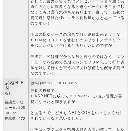
として、言葉を借りればプレゼンテーション層で共
通性の乏しい数多くなると思うページにそこまでし
なくてもと言う気持ちがあります。従って、当初の
質問時に挙げた様にクラス化程度かなと思っている
のですが！
今回の様なケースの場合で何か納得出来るような、
ＣＯＭ化（ＤＬＬを含む）のメリット／デメリット
をお聞かせいただけるとありがたいのですが！
最後に、私は嫌だから反対と言うのではなく、エン
ドユーザを含めて長期スパンでＣＯＭ化して行き資
産を残して行くと言うのであれば何も心配せず賛成
なのですが！
よねＫＥ
投稿日時: 2003-10-14 08:15
Ｎ
最初の投稿で、
ぬし
> ASP.NETに成ってＣＯＭのバージョン管理が容
易になったと聞きますが
会議室デビ
ュー日: 200
とあるので、どうも.NETとCOMをいっしょくたに
3/08/23
されているなと思いました。
投稿数: 472
> 実はオブジェクト指向大好き人間が増えて、ＣＯ