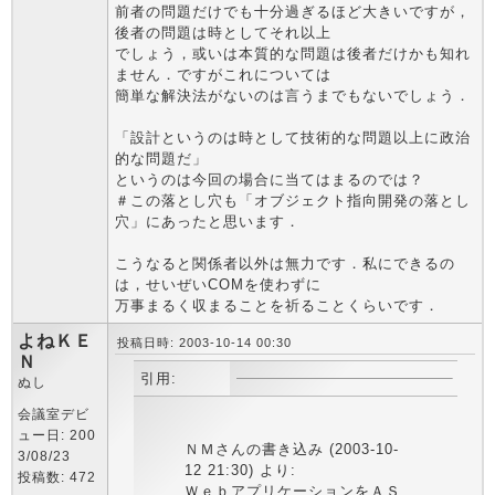
前者の問題だけでも十分過ぎるほど大きいですが，
後者の問題は時としてそれ以上
でしょう，或いは本質的な問題は後者だけかも知れ
ません．ですがこれについては
簡単な解決法がないのは言うまでもないでしょう．
「設計というのは時として技術的な問題以上に政治
的な問題だ」
というのは今回の場合に当てはまるのでは？
＃この落とし穴も「オブジェクト指向開発の落とし
穴」にあったと思います．
こうなると関係者以外は無力です．私にできるの
は，せいぜいCOMを使わずに
万事まるく収まることを祈ることくらいです．
よねＫＥ
投稿日時: 2003-10-14 00:30
Ｎ
引用:
ぬし
会議室デビ
ュー日: 200
ＮＭさんの書き込み (2003-10-
3/08/23
12 21:30) より:
投稿数: 472
ＷｅｂアプリケーションをＡＳ