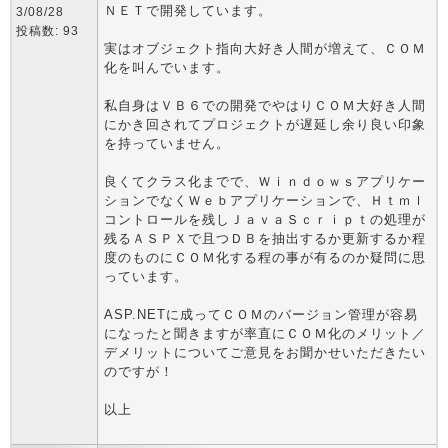
ＮＥＴで開発しています。
3/08/28
投稿数: 93
実はオブジェクト指向大好き人間が増えて、ＣＯＭ
化を叫んでいます。
私自身はＶＢ６での開発でやはりＣＯＭ大好き人間
にかき回されてプロジェクトが遅延し余り良い印象
を持っていません。
良くてクラス化までで、Ｗｉｎｄｏｗｓアプリケー
ションでなくＷｅｂアプリケーションで、Ｈｔｍｌ
コントロールを残しＪａｖａＳｃｒｉｐｔの処理が
残るＡＳＰＸで且つＤＢを抽出するか更新するか程
度のものにＣＯＭ化する程の事が有るのか疑問に思
っています。
ASP.NETに成ってＣＯＭのバージョン管理が容易
になったと聞きますが率直にＣＯＭ化のメリット／
デメリットについてご意見をお聞かせいただきたい
のですが！
以上