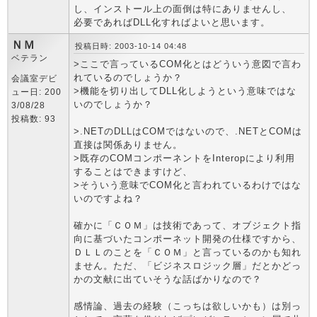
し、インストール上の面倒は特にありませんし、
必要であればDLL化すればよいと思います。
ＮＭ
投稿日時: 2003-10-14 04:48
ベテラン
>ここで言っているCOM化とはどういう意図で言わ
れているのでしょうか？
会議室デビ
>機能を切り出してDLL化しようという意味ではな
ュー日: 200
いのでしょうか？
3/08/28
投稿数: 93
>.NETのDLLはCOMではないので、.NETとCOMは
直接は関係ありません。
>既存のCOMコンポーネントをInteropにより利用
することはできますけど、
>そういう意味でCOM化と言われているわけではな
いのですよね？
確かに「ＣＯＭ」は技術であって、オブジェクト指
向に基づいたコンポーネット開発の仕様ですから、
ＤＬＬのことを「ＣＯＭ」と言っているのかも知れ
ません。ただ、「ビジネスロジック層」だとかどっ
かの文献に出ていそうな話ばかりなので？
感情論、過去の経験（こっちは欲しいかも）は別っ