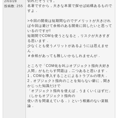
切れだそうです。
2/03/28
名著ですから，大きな本屋で探せば結構あるもので
投稿数: 255
すよ．
>今回の開発は短期間なのでデメリットが大きけれ
ば今回は避けて余裕のある開発に回したいと思って
いるのですが!
短期間でCOMを使うとなると，リスクが大きすぎ
る思います．
少なくとも使うメリットがあるようには思えませ
ん．
＃余裕があっても難しいかもしれませんが．
ところで「COM化を叫ぶオブジェクト指向大好き
人間」がもたらす問題は，二つあると思います．
1，COMを導入することによるトラブルの増大．
2，オブジェクト指向のことを知らない癖に，聞き
かじった知識だけで
「オブジェクト指向を使えば，うまくいくはずだ」
（しかもオブジェクト指向の
使い方を間違えている．）という根拠のない楽観
論．