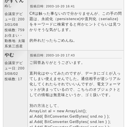
かずくん
ぬし
投稿日時: 2003-10-20 16:41
C#は触った事ないので分かりませんが、この手の問
会議室デビ
題は、永続化（persistence)や直列化（serialize)
ュー日: 200
をキーワードに検索すると何かヒントぐらいは見つ
3/01/08
かりそうな気がします。
投稿数: 759
お住まい・
的外れだったらごめんね。
勤務地: 太陽
系第三惑星
やむ
投稿日時: 2003-10-20 17:43
ご回答ありがとうございます。
会議室デビ
ュー日: 200
直列化はやってみたのですが、データにゴミが入っ
3/08/02
てしまい使えませんでした。通信相手が逆シリアル
投稿数: 17
化してくれたらそれでいいんですが、電文フォーマ
ットが決まっているので、こちらのオブジェクトと
しての情報は無意味というか、ゴミ扱いです。
別の方法として、
ArrayList al = new ArrayList();
al.Add( BitConverter.GetBytes( snd.no ) );
al.Add( BitConverter.GetBytes( snd.len ) );