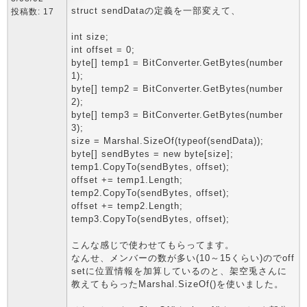
struct sendDataの定義を一部変えて、
投稿数: 17
int size;
int offset = 0;
byte[] temp1 = BitConverter.GetBytes(number
1);
byte[] temp2 = BitConverter.GetBytes(number
2);
byte[] temp3 = BitConverter.GetBytes(number
3);
size = Marshal.SizeOf(typeof(sendData));
byte[] sendBytes = new byte[size];
temp1.CopyTo(sendBytes, offset);
offset += temp1.Length;
temp2.CopyTo(sendBytes, offset);
offset += temp2.Length;
temp3.CopyTo(sendBytes, offset);
こんな感じで使わせてもらってます。
なんせ、メンバーの数が多い(10～15くらい)のでoff
setに位置情報を加算しているのと、架空兎さんに
教えてもらったMarshal.SizeOf()を使いました。