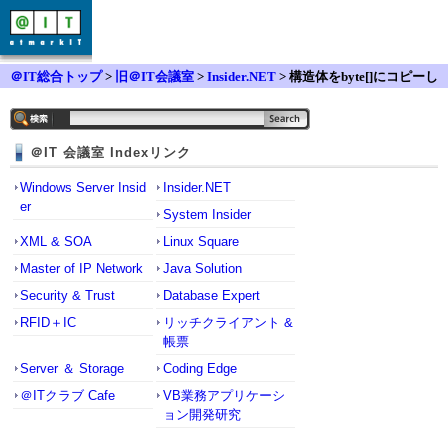
＠IT総合トップ
>
旧＠IT会議室
>
Insider.NET
> 構造体をbyte[]にコピーし
たい
＠IT 会議室 Indexリンク
Windows Server Insid
Insider.NET
er
System Insider
XML & SOA
Linux Square
Master of IP Network
Java Solution
Security & Trust
Database Expert
RFID＋IC
リッチクライアント &
帳票
Server ＆ Storage
Coding Edge
＠ITクラブ Cafe
VB業務アプリケーシ
ョン開発研究