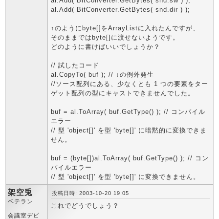
al.Add( BitConverter.GetBytes( snd.sw ) );
al.Add( BitConverter.GetBytes( snd.dir ) );
↑のようにbyte[]をArrayListに入れたんですが、
そのままではbyte[]に渡せないようです。
どのように書けばいいでしょうか？
// 試したコード
al.CopyTo( buf ); // ↓の例外発生
//ソース配列にある、少なくとも 1 つの要素をター
ゲット配列の型にキャストできませんでした。
buf = al.ToArray( buf.GetType() ); // コンパイル
エラー
// 型 'object[]' を型 'byte[]' に暗黙的に変換できま
せん。
buf = (byte[])al.ToArray( buf.GetType() ); // コン
パイルエラー
// 型 'object[]' を型 'byte[]' に変換できません。
架空兎
投稿日時: 2003-10-20 19:05
ベテラン
これでどうでしょう？
会議室デビ