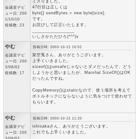
ミスりました。
47行目は正しくは
会議室デビ
byte[] sendBytes = new byte[size];
ュー日: 200
です。
1/10/10
お詫びして訂正いたします。
投稿数: 23
_________________
いしさかただひろ(*^^)v
やむ
投稿日時: 2003-10-21 10:52
架空兎さん、ありがとうございます。
会議室デビ
上手くいきました。
ュー日: 200
sizeof()はunsafeじゃないとダメだったんで、どう
3/08/02
しようかと思いましたが、Marshal.SizeOf()はOK
投稿数: 17
だったんですね。
CopyMemory()はstaticなので、使う場所を考えて
ボトルネックにならないように気をつけて使わせて
もらいます。
やむ
投稿日時: 2003-10-21 11:20
ishisakaさん、ありがとうございます。
会議室デビ
これでも上手くいきました。
ュー日: 200
3/08/02