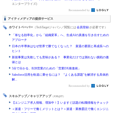
エンタープライズ)
Recommended by
アイティメディアの提供サービス
ホワイトペーパー
（TechTargetジャパン／閲覧には
会員登録
が必要です）
「単なる効率化」から「組織変革」へ、生成AIの真価を引き出すための
アプローチ
日本の半導体はなぜ世界で勝てなくなった？ 衰退の要因と再成長への
ヒント
新規事業は失敗しても意味がある？ 事業化だけでは測れない挑戦の価
値とは
5分で分かる、B2B営業のための「営業DX推進術」
Salesforce活用を軌道に乗せるには？ “よくある課題”を解消する具体的
解...
Recommended by
スキルアップ／キャリアアップ
（JOB@IT）
【エンジニア求人情報、増加中！】いますぐ話題の転職情報をチェック
＜派遣・フリーで働くメリットとは？＞派遣・業務委託で働くエンジニ