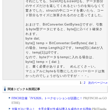
それにしても、SizeOf()もsizeof()も、データ部分
のサイズだけを返してくれるというのを知らなくて
驚きでした。structの中にコードを書いたら、コー
ド部分もサイズに加算されるのかと思ってました。
おまけで、BitConverter.GetBytes()ですが、引数
をbyte型データにすると、byte[]に2バイト確保さ
れます。
byte dat;
byte[] temp = BitConverter.GetBytes( dat );
の場合、temp.Lengthは2です。temp[0]にdatが入
り、temp[1]は0です。
なので、byteデータをtempに入れる場合は、
byte[] temp = { dat };
と、書く必要があります。 めんどくさ～い。
マニュアルにbyteを引数にしたローバーロードは無
かったのでしょうがないのですが・・・。
1
|
2
次のページへ»
関連トピック＆推奨記事
FINCHI主催「IVS2026」トークセッションが話題に！
PR(FINCHI on GO
ETHE)
大阪ガスに学ぶ！ 大手企業が生成AI導入を成功させる理由
PR(ITmedia