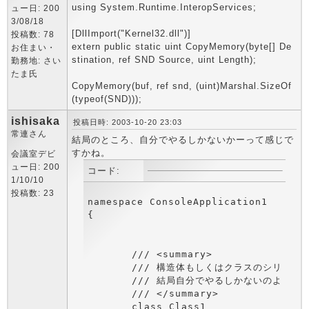
using System.Runtime.InteropServices;
ュー日: 200
3/08/18
[DllImport("Kernel32.dll")]
投稿数: 78
extern public static uint CopyMemory(byte[] De
お住まい・
stination, ref SND Source, uint Length);
勤務地: さい
たま氏
CopyMemory(buf, ref snd, (uint)Marshal.SizeOf
(typeof(SND)));
ishisaka
投稿日時: 2003-10-20 23:03
常連さん
結局のところ、自分でやるしかないかーって感じで
すかね。
会議室デビ
ュー日: 200
コード:
1/10/10
投稿数: 23
namespace ConsoleApplication1

{

	/// <summary>

	/// 構造体もしくはクラスのシリアライズ。

	/// 結局自分でやるしかないのよねー。

	/// </summary>

	class Class1
