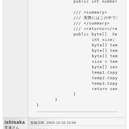
		public int number3;

		/// <summary>

		/// 実際にはこの中でエンディアン変換とかも必要なはず。

		/// </summary>

		/// <returns></returns>

		public byte[]  SendByteArray() {

			int size;

			byte[] temp1 = BitConverter.GetBytes(number1);

			byte[] temp2 = BitConverter.GetBytes(number2);

			byte[] temp3 = BitConverter.GetBytes(number3);

			size = temp1.Length + temp2.Length + temp3.Length;

			byte[] sendBytes = new byte[size +1];

			temp1.CopyTo(sendBytes, 0);

			temp2.CopyTo(sendBytes, temp1.Length - 1);

			temp3.CopyTo(sendBytes, temp1.Length + temp2.Length - 1);

			return sendBytes;

		}

	}

ishisaka
投稿日時: 2003-10-20 23:08
常連さん