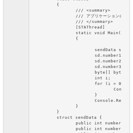
	{

		/// <summary>

		/// アプリケーションのメイン エントリ ポイントです。

		/// </summary>

		[STAThread]

		static void Main(string[] args)

		{

			sendData sd = new sendData();

			sd.number1 = 100;

			sd.number2 = 200;

			sd.number3 = 300;

			byte[] bytes = sd.SendByteArray();

			int i;

			for (i = 0; i < bytes.Length ; i++) {

				Console.WriteLine("byte {0} is {1}", i, bytes[i]);

			}

			Console.ReadLine();

		}

	}

	struct sendData {

		public int number1;

		public int number2;
