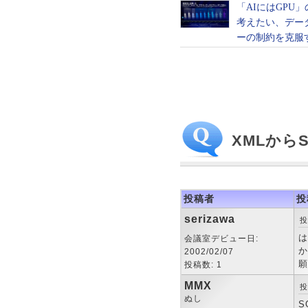
XMLから
投稿者
投
serizawa
投
は
会議室デビュー日:
か
2002/02/07
願
投稿数: 1
MMX
投
ぬし
S