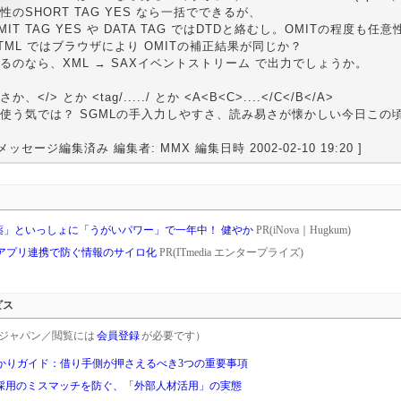
性のSHORT TAG YES なら一括でできるが、
MIT TAG YES や DATA TAG ではDTDと絡むし。OMITの程度も任
TML ではブラウザにより OMITの補正結果が同じか？
るのなら、XML → SAXイベントストリーム で出力でしょうか。
さか、</> とか <tag/...../ とか <A<B<C>....</C</B</A>
使う気では？ SGMLの手入力しやすさ、読み易さが懐かしい今日この
 メッセージ編集済み 編集者: MMX 編集日時 2002-02-10 19:20 ]
薬」といっしょに「うがいパワー」で一年中！ 健やか
PR(iNova｜Hugkum)
アプリ連携で防ぐ情報のサイロ化
PR(ITmedia エンタープライズ)
ビス
rgetジャパン／閲覧には
会員登録
が必要です）
かりガイド：借り手側が押さえるべき3つの重要事項
し採用のミスマッチを防ぐ、「外部人材活用」の実態