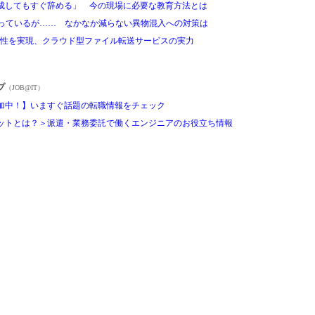
成してもすぐ辞める」 今の現場に必要な教育方法とは
やっているが…… なかなか減らない異物混入への対策は
利便性を実現、クラウド型ファイル転送サービスの実力
プ
（JOB@IT）
加中！】いますぐ話題の転職情報をチェック
ットとは？＞派遣・業務委託で働くエンジニアのお役立ち情報