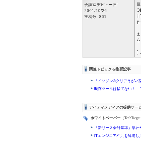
属
会議室デビュー日:
O
2001/10/26
H
投稿数: 861
作
ま
を
[
関連トピック＆推奨記事
「イソジン®クリアうがい
既存ツールは捨てない！ 
アイティメディアの提供サー
ホワイトペーパー
（TechTa
「新リース会計基準」早わ
ITエンジニア不足を解消