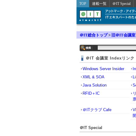
TOP
連載一覧
＠IT Special
＠IT総合トップ
>
旧＠IT会議室
＠IT 会議室 Indexリンク
Windows Server Insider
I
XML & SOA
L
Java Solution
S
RFID＋IC
＠ITクラブ Cafe
＠IT Special