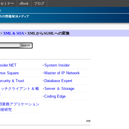
セミナー
eBook
ブログ
>
XML & SOA
> XMLからSGMLへの変換
nsider.NET
System Insider
inux Square
Master of IP Network
ecurity & Trust
Database Expert
リッチクライアント & 帳
Server ＆ Storage
票
Coding Edge
VB業務アプリケーション
開発研究
PR