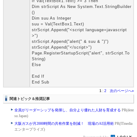
If Val(TextBox1.Text) >= 3 Then
Dim strScript As New System.Text.StringBuilder
()
Dim suu As Integer
suu = Val(TextBox1.Text)
strScript.Append("<script language=javascript
>")
strScript.Append("alert(" & suu & ")")
strScript.Append("</script>")
Page.RegisterStartupScript("alert", strScript.To
String)
Else
End If
End Sub
1
|
2
次のページへ»
関連トピック＆推奨記事
全員がリーダーシップを発揮し、自分より優れた人財を育成する
PR(dent
su Japan)
大阪ガスが月2000時間の共有作業を削減！ 現場のAI活用術
PR(ITmedia
エンタープライズ)