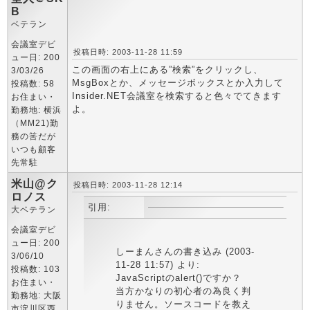
B
ベテラン
会議室デビ
投稿日時: 2003-11-28 11:59
ュー日: 200
この画面の右上にある”検索”をクリックし、
3/03/26
MsgBoxとか、メッセージボックスとか入力して
投稿数: 58
Insider.NET会議室を検索すると色々でてきます
お住まい・
よ。
勤務地: 横浜
（MM21)勤
務の筈だが
いつも顧客
先常駐
米山@ク
投稿日時: 2003-11-28 12:14
ロノス
引用:
大ベテラン
会議室デビ
ュー日: 200
しーまんさんの書き込み (2003-
3/06/10
11-28 11:57) より:
投稿数: 103
JavaScriptのalert()ですか？
お住まい・
当方かなりの初心者の為良く判
勤務地: 大阪
りません。ソースコードを教え
市淀川区西