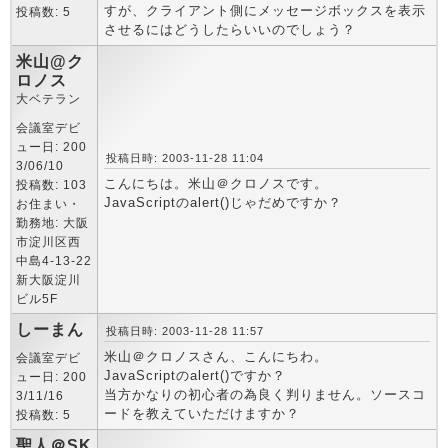
すが、クライアント側にメッセージボックスを表示
投稿数: 5
させるにはどうしたらいいのでしょう？
米山@ク
ロノス
大ベテラン
会議室デビ
ュー日: 200
投稿日時: 2003-11-28 11:04
3/06/10
こんにちは。米山＠クロノスです。
投稿数: 103
JavaScriptのalert()じゃだめですか？
お住まい・
勤務地: 大阪
市淀川区西
中島4-13-22
新大阪淀川
ビル5F
しーまん
投稿日時: 2003-11-28 11:57
米山＠クロノスさん、こんにちわ。
会議室デビ
JavaScriptのalert()ですか？
ュー日: 200
当方かなりの初心者の為良く判りません。ソースコ
3/11/16
ードを教えていただけますか？
投稿数: 5
聖人＠SK