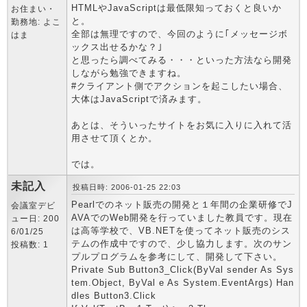
HTMLやJavaScriptは最低限知っておくと良いか
お住まい・
と。
勤務地: よこ
全部は無理ですので、今回のように｢メッセージボ
はま
ックス出せるかな？｣
と思ったら調べてみる・・・といった方法なら開発
しながら勉強できますね。
#クライアント側でアクションを起こしたい場合、
大体はJavaScriptで済みます。
あとは、そういったサイトをお気に入りに入れて活
用させて頂くとか。
では。
未記入
投稿日時: 2006-01-25 22:03
Pearlでのネット販売の開発と１年間の企業研修でJ
会議室デビ
AVAでのWeb開発を行っていました教員です。現在
ュー日: 200
は高等学校で、VB.NETを使ってネット販売のシス
6/01/25
テムの作成中ですので、少し協力します。次のサン
投稿数: 1
プルプログラムを参考にして、開発して下さい。
Private Sub Button3_Click(ByVal sender As Sys
tem.Object, ByVal e As System.EventArgs) Han
dles Button3.Click