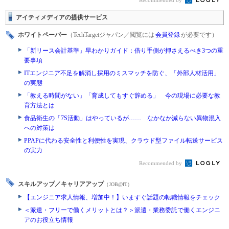
Recommended by
アイティメディアの提供サービス
ホワイトペーパー
（TechTargetジャパン／閲覧には
会員登録
が必要です）
「新リース会計基準」早わかりガイド：借り手側が押さえるべき3つの重
要事項
ITエンジニア不足を解消し採用のミスマッチを防ぐ、「外部人材活用」
の実態
「教える時間がない」「育成してもすぐ辞める」 今の現場に必要な教
育方法とは
食品衛生の「7S活動」はやっているが…… なかなか減らない異物混入
への対策は
PPAPに代わる安全性と利便性を実現、クラウド型ファイル転送サービス
の実力
Recommended by
スキルアップ／キャリアアップ
（JOB@IT）
【エンジニア求人情報、増加中！】いますぐ話題の転職情報をチェック
＜派遣・フリーで働くメリットとは？＞派遣・業務委託で働くエンジニ
アのお役立ち情報