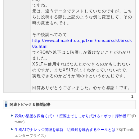
ですね。
元は、違うデータでテストしていたのですが、こち
らに投稿する際に上記のような例に変更して、その
時の変更もれです。
その後調べてみて
http://www.atmarkit.co.jp/fxml/rensai/xdk05/xdk
05.html
で<ROW>以下は１階層しか置けないことがわかり
ました。
XSLTを使用すればなんとかできるのかもしれない
のですが、まだXSLTがよくわかっていないので、
実現できるのかどうか闇の中というかんじです。
回答ありがとうございました。心から感謝！です。
1
関連トピック＆推奨記事
四角い部屋を四角く拭く！壁際までしっかり拭けるロボット掃除機
PR(D
reame)
生成AIでナレッジ管理を革新 組織知を統合するツールとは
PR(ITmedia
エンタープライズ)