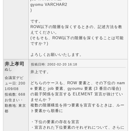
gyomu VARCHAR2
)
です。
ROW以下の階層を深くするときの、記述方法を教
えてください。
(そもそも、ROW以下の階層を深くすることは可能
ですか？)
よろしくお願いいたします。
井上孝司
投稿日時: 2002-02-20 16:18
ぬし
井上です。
会議室デビ
どちらのケースも、ROW 要素と、その下位の nam
ュー日: 200
e 要素と job 要素、gyoumu 要素 (3 番目の場合)
1/09/08
の親子関係を宣言する ELEMENT 宣言が抜けてい
投稿数: 668
ませんか ?
お住まい・
複数の階層構造を持つ要素を宣言するときは、ルー
勤務地: 東京
ト要素から順番に
都
・下位の要素の存在を宣言
・宣言された下位要素のそれぞれについて、さらに