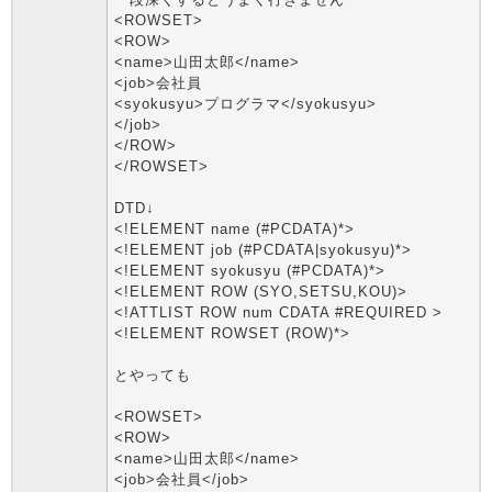
<ROWSET>
<ROW>
<name>山田太郎</name>
<job>会社員
<syokusyu>プログラマ</syokusyu>
</job>
</ROW>
</ROWSET>
DTD↓
<!ELEMENT name (#PCDATA)*>
<!ELEMENT job (#PCDATA|syokusyu)*>
<!ELEMENT syokusyu (#PCDATA)*>
<!ELEMENT ROW (SYO,SETSU,KOU)>
<!ATTLIST ROW num CDATA #REQUIRED >
<!ELEMENT ROWSET (ROW)*>
とやっても
<ROWSET>
<ROW>
<name>山田太郎</name>
<job>会社員</job>