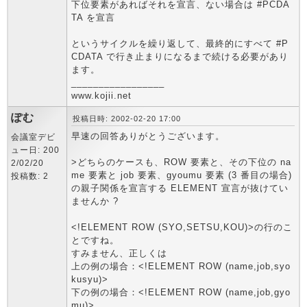
下位要素があればそれを宣言、ない場合は #PCDA
TA を宣言
というサイクルを繰り返して、最終的にすべて #P
CDATA で行き止まりになるまで続ける必要があり
ます。
_________________
www.kojii.net
ぽむ
投稿日時: 2002-02-20 17:00
早速の回答ありがとうございます。
会議室デビ
ュー日: 200
>どちらのケースも、ROW 要素と、その下位の na
2/02/20
me 要素と job 要素、gyoumu 要素 (3 番目の場合)
投稿数: 2
の親子関係を宣言する ELEMENT 宣言が抜けてい
ませんか ?
<!ELEMENT ROW (SYO,SETSU,KOU)>の行のこ
とですね。
すみません、正しくは
上の例の場合：<!ELEMENT ROW (name,job,syo
kusyu)>
下の例の場合：<!ELEMENT ROW (name,job,gyo
mu)>