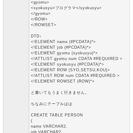
<gyomu>
<syokusyu>プログラマ</syokusyu>
</gyomu>
</ROW>
</ROWSET>
DTD↓
<!ELEMENT name (#PCDATA)*>
<!ELEMENT job (#PCDATA)*>
<!ELEMENT gyomu (syokusyu)*>
<!ATTLIST gyomu num CDATA #REQUIRED >
<!ELEMENT syokusyu (#PCDATA)*>
<!ELEMENT ROW (SYO,SETSU,KOU)>
<!ATTLIST ROW num CDATA #REQUIRED >
<!ELEMENT ROWSET (ROW)*>
と書いてもうまく行きません。
ちなみにテーブルはは
CREATE TABLE PERSON
(
name VARCHAR2,
job VARCHAR2,