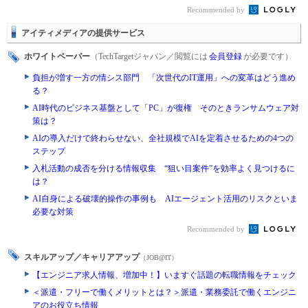
Recommended by
アイティメディアの提供サービス
ホワイトペーパー
（TechTargetジャパン／閲覧には
会員登録
が必要です）
負担が増す一方の情シス部門 「次世代のIT運用」への変革はどう進め
る？
AI時代のビジネス基盤として「PC」が復権 そのときランサムウェア対
策は？
AIの導入だけで終わらせない、全社規模でAIを定着させるための4つの
ステップ
入札活動の成否を分ける情報収集 “狙い目案件”を効率よく見つけるに
は？
AI自身による破壊的操作の事例も AIエージェント活用のリスクといま
必要な対策
Recommended by
スキルアップ／キャリアアップ
（JOB@IT）
【エンジニア求人情報、増加中！】いますぐ話題の転職情報をチェック
＜派遣・フリーで働くメリットとは？＞派遣・業務委託で働くエンジニ
アのお役立ち情報