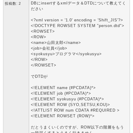
DBにinsertするxmlデータ＆DTDについて教えてく
投稿数: 2
ださい
<?xml version = '1.0' encoding = 'Shift_JIS'?>
<!DOCTYPE ROWSET SYSTEM "person.dtd">
<ROWSET>
<ROW>
<name>山田太郎</name>
<job>会社員</job>
<syokusyu>プログラマ</syokusyu>
</ROW>
</ROWSET>
でDTDが
<!ELEMENT name (#PCDATA)*>
<!ELEMENT job (#PCDATA)*>
<!ELEMENT syokusyu (#PCDATA)*>
<!ELEMENT ROW (SYO,SETSU,KOU)>
<!ATTLIST ROW num CDATA #REQUIRED >
<!ELEMENT ROWSET (ROW)*>
だとうまくいくのですが、ROW以下の階層をもう
一段深くするとうまく行きません