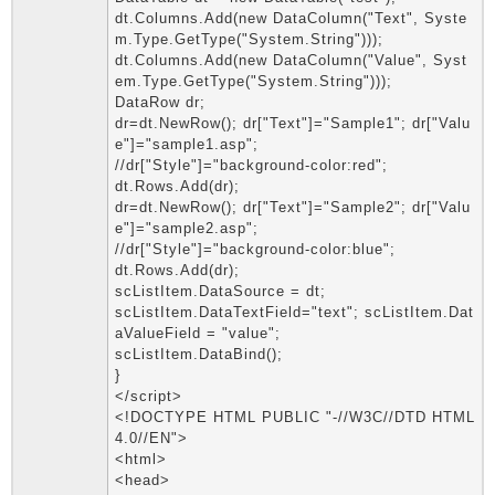
dt.Columns.Add(new DataColumn("Text", Syste
m.Type.GetType("System.String")));
dt.Columns.Add(new DataColumn("Value", Syst
em.Type.GetType("System.String")));
DataRow dr;
dr=dt.NewRow(); dr["Text"]="Sample1"; dr["Valu
e"]="sample1.asp";
//dr["Style"]="background-color:red";
dt.Rows.Add(dr);
dr=dt.NewRow(); dr["Text"]="Sample2"; dr["Valu
e"]="sample2.asp";
//dr["Style"]="background-color:blue";
dt.Rows.Add(dr);
scListItem.DataSource = dt;
scListItem.DataTextField="text"; scListItem.Dat
aValueField = "value";
scListItem.DataBind();
}
</script>
<!DOCTYPE HTML PUBLIC "-//W3C//DTD HTML
4.0//EN">
<html>
<head>