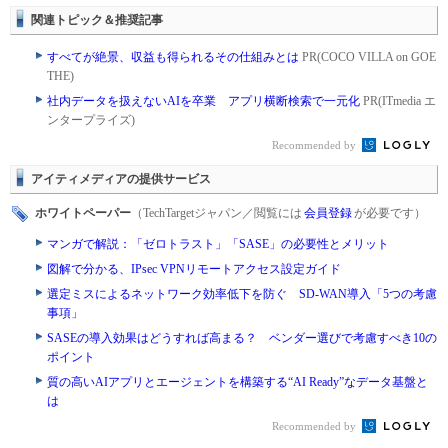
関連トピック＆推奨記事
すべてが絶景、収益も得られるその仕組みとは
PR(COCO VILLA on GOE
THE)
社内データを扱えないAIを卒業 アプリ横断検索で一元化
PR(ITmedia エ
ンタープライズ)
Recommended by
アイティメディアの提供サービス
ホワイトペーパー
（TechTargetジャパン／閲覧には
会員登録
が必要です）
マンガで解説：「ゼロトラスト」「SASE」の必要性とメリット
図解で分かる、IPsec VPNリモートアクセス設定ガイド
選定ミスによるネットワーク効率低下を防ぐ SD-WAN導入「5つの考慮
事項」
SASEの導入効果はどうすれば高まる？ ベンダー選びで考慮すべき10の
ポイント
質の高いAIアプリとエージェントを構築する“AI Ready”なデータ基盤と
は
Recommended by