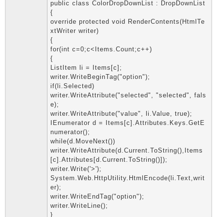
public class ColorDropDownList : DropDownList
{
override protected void RenderContents(HtmlTe
xtWriter writer)
{
for(int c=0;c<Items.Count;c++)
{
ListItem li = Items[c];
writer.WriteBeginTag("option");
if(li.Selected)
writer.WriteAttribute("selected", "selected", fals
e);
writer.WriteAttribute("value", li.Value, true);
IEnumerator d = Items[c].Attributes.Keys.GetE
numerator();
while(d.MoveNext())
writer.WriteAttribute(d.Current.ToString(),Items
[c].Attributes[d.Current.ToString()]);
writer.Write('>');
System.Web.HttpUtility.HtmlEncode(li.Text,writ
er);
writer.WriteEndTag("option");
writer.WriteLine();
}