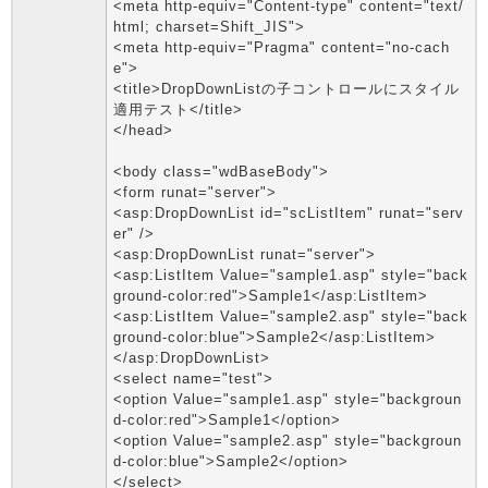
<meta http-equiv="Content-type" content="text/
html; charset=Shift_JIS">
<meta http-equiv="Pragma" content="no-cach
e">
<title>DropDownListの子コントロールにスタイル
適用テスト</title>
</head>
<body class="wdBaseBody">
<form runat="server">
<asp:DropDownList id="scListItem" runat="serv
er" />
<asp:DropDownList runat="server">
<asp:ListItem Value="sample1.asp" style="back
ground-color:red">Sample1</asp:ListItem>
<asp:ListItem Value="sample2.asp" style="back
ground-color:blue">Sample2</asp:ListItem>
</asp:DropDownList>
<select name="test">
<option Value="sample1.asp" style="backgroun
d-color:red">Sample1</option>
<option Value="sample2.asp" style="backgroun
d-color:blue">Sample2</option>
</select>