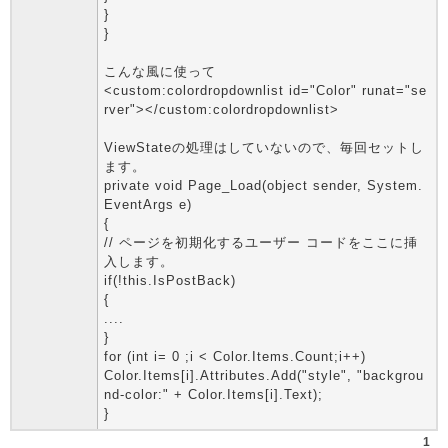
}
}
こんな風に使って
<custom:colordropdownlist id="Color" runat="se
rver"></custom:colordropdownlist>
ViewStateの処理はしていないので、毎回セットし
ます。
private void Page_Load(object sender, System.
EventArgs e)
{
// ページを初期化するユーザー コードをここに挿
入します。
if(!this.IsPostBack)
{
....
}
for (int i= 0 ;i < Color.Items.Count;i++)
Color.Items[i].Attributes.Add("style", "backgrou
nd-color:" + Color.Items[i].Text);
}
1