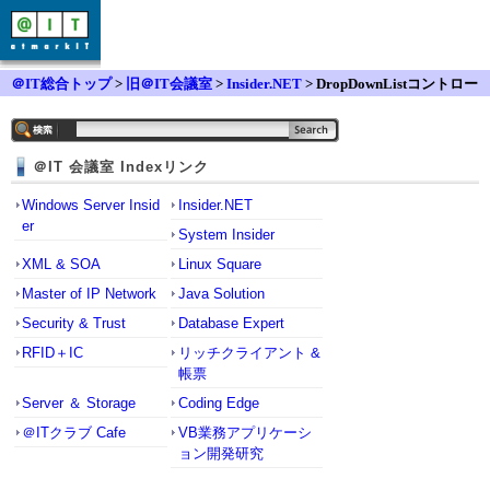
＠IT総合トップ
>
旧＠IT会議室
>
Insider.NET
> DropDownListコントロー
ルの子コントロールにスタイルを適用するには？
＠IT 会議室 Indexリンク
Windows Server Insid
Insider.NET
er
System Insider
XML & SOA
Linux Square
Master of IP Network
Java Solution
Security & Trust
Database Expert
RFID＋IC
リッチクライアント &
帳票
Server ＆ Storage
Coding Edge
＠ITクラブ Cafe
VB業務アプリケーシ
ョン開発研究