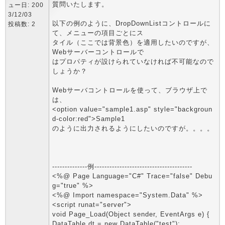
質問いたします。
ュー日: 200
3/12/03
以下の例のように、DropDownListコントロールに
投稿数: 2
て、メニューの項目ごとにス
タイル（ここでは背景色）を適用したいのですが、
Webサーバーコントロールで
はプロパティが設けられていなければ不可能なので
しょうか？
Webサーバコントロールを使って、ブラウザ上で
は、
<option value="sample1.asp" style="backgroun
d-color:red">Sample1
のように出力されるようにしたいのですが。。。。
--------------例---------------------------------------
<%@ Page Language="C#" Trace="false" Debu
g="true" %>
<%@ Import namespace="System.Data" %>
<script runat="server">
void Page_Load(Object sender, EventArgs e) {
DataTable dt = new DataTable("test");