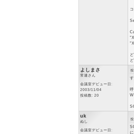
コ
S
Ca
"
"
ど
ど
よしまさ
投
常連さん
す
会議室デビュー日:
呼
2003/11/04
W
投稿数: 20
S
uk
投
ぬし
S
会議室デビュー日:
に