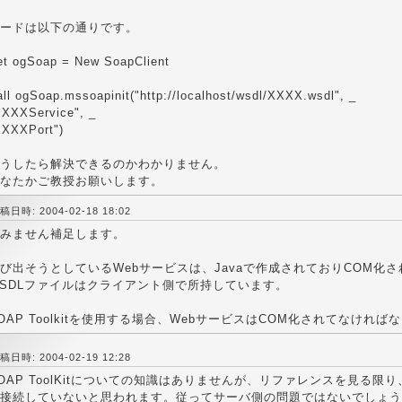
ードは以下の通りです。
et ogSoap = New SoapClient
ll ogSoap.mssoapinit("http://localhost/wsdl/XXXX.wsdl", _
XXXXService", _
XXXXPort")
うしたら解決できるのかわかりません。
なたかご教授お願いします。
稿日時: 2004-02-18 18:02
みません補足します。
び出そうとしているWebサービスは、Javaで作成されておりCOM化
SDLファイルはクライアント側で所持しています。
OAP Toolkitを使用する場合、WebサービスはCOM化されてなけれ
稿日時: 2004-02-19 12:28
OAP ToolKitについての知識はありませんが、リファレンスを見る限
接続していないと思われます。従ってサーバ側の問題ではないでしょう