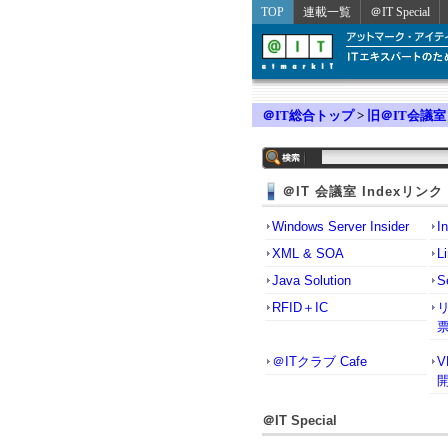
TOP
連載一覧
＠IT Special
＠IT総合トップ
>
旧＠IT会議室
＠IT 会議室 Indexリンク
Windows Server Insider
I
XML & SOA
L
Java Solution
S
RFID＋IC
＠ITクラブ Cafe
＠IT Special