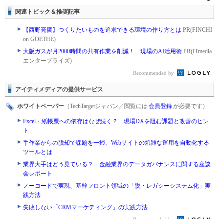
関連トピック＆推奨記事
【西野亮廣】つくりたいものを追求できる環境の作り方とは
PR(FINCHI
on GOETHE)
大阪ガスが月2000時間の共有作業を削減！ 現場のAI活用術
PR(ITmedia
エンタープライズ)
Recommended by
アイティメディアの提供サービス
ホワイトペーパー
（TechTargetジャパン／閲覧には
会員登録
が必要です）
Excel・紙帳票への依存はなぜ続く？ 現場DXを阻む課題と改善のヒン
ト
手作業からの脱却で課題を一掃、Webサイトの煩雑な運用を自動化する
ツールとは
業界大手はどう見ている？ 金融業界のデータガバナンスに関する座談
会レポート
ノーコードで実現、基幹フロント領域の「脱・レガシーシステム化」実
践方法
失敗しない「CRMマーケティング」の実践方法