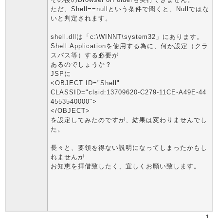
ただ、Shell==nullという条件で聞くと、Nullではな
いと判定されます。
shell.dllは「c:\WINNT\system32」にあります。
Shell.Applicationを使用する為に、何か設定（クラ
スパス等）する必要が
あるのでしょうか？
JSPに
<OBJECT ID="Shell"
CLASSID="clsid:13709620-C279-11CE-A49E-44
4553540000">
</OBJECT>
を設定してみたのですが、結果は変わりませんでし
た。
長々と、要領を得ない説明になってしまったかもし
れませんが
お知恵を拝借致したく、宜しくお願い致します。
1