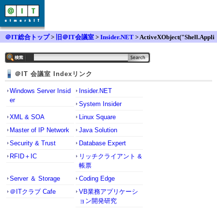
＠IT総合トップ
>
旧＠IT会議室
>
Insider.NET
> ActiveXObject("Shell.Appli
cation")について
＠IT 会議室 Indexリンク
Windows Server Insid
Insider.NET
er
System Insider
XML & SOA
Linux Square
Master of IP Network
Java Solution
Security & Trust
Database Expert
RFID＋IC
リッチクライアント &
帳票
Server ＆ Storage
Coding Edge
＠ITクラブ Cafe
VB業務アプリケーシ
ョン開発研究