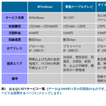
タイ
＠NetHome
東急ケーブルテレビ
ALL
サービス名称
＠NetHome
＠CATV
ベー
初期費用
2万5000～3万5000円
2万1000～3万円
2万円
月額料金
6500円
5200円
5500
回線速度
数百kbps
数百kbps
512／1
グローバル
プライベート
グロ
IPアドレス
IP（DHCP）
IP（DHCP）
IP（D
渋谷区、世田谷区、目
関東および九州の近郊
東京
黒区、大田区、町田
提供エリア
地域で、J-COMが利用
葉、
市、および川崎市、横
可能なエリア
の一
浜市の一部地域
別途
備考
用料5
表2 おもなCATVサービス一覧（
データは2000年11月14日現在のもの
ービスを説明するページにジャンプします
）