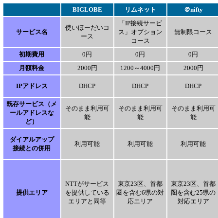
BIGLOBE
リムネット
＠nifty
「IP接続サービ
使いほーだいコ
サービス名
ス」オプション
無制限コース
ース
コース
初期費用
0円
0円
0円
月額料金
2000円
1200～4000円
2000円
IPアドレス
DHCP
DHCP
DHCP
既存サービス（メ
そのまま利用可
そのまま利用可
そのまま利用可
ールアドレスな
能
能
能
ど）
ダイアルアップ
利用可能
利用可能
利用可能
接続との併用
NTTがサービス
東京23区、首都
東京23区、首都
提供エリア
を提供している
圏を含む6県の対
圏を含む25県の
エリアと同等
応エリア
対応エリア