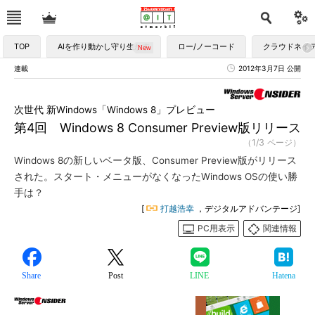
TOP
AIを作り動かし守り生かす
ロー/ノーコード
クラウドネイ
連載
2012年3月7日 公開
次世代 新Windows「Windows 8」プレビュー
第4回 Windows 8 Consumer Preview版リリース
（1/3 ページ）
Windows 8の新しいベータ版、Consumer Preview版がリリース
された。スタート・メニューがなくなったWindows OSの使い勝
手は？
[
打越浩幸
，デジタルアドバンテージ]
PC用表示
関連情報
Share
Post
LINE
Hatena