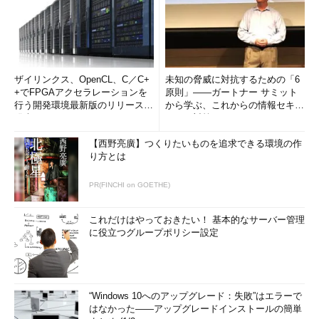
ザイリンクス、OpenCL、C／C+
未知の脅威に対抗するための「6
すべてのアプリケーション画面
+でFPGAアクセラレーションを
原則」――ガートナー サミット
アプリケーションの一覧が表示されるので、必要
行う開発環境最新版のリリースを
から学ぶ、これからの情報セキュ
なものを選んでスタート画面にピン留め表示した
発表
リティ対策
り、デスクトップのタスク・バーにピン留めした
りする。
【西野亮廣】つくりたいものを追求できる環境の作
（1）
追加／削除したいアプリケーションを選択
り方とは
して右クリックする。左クリックすると（ダブル
クリックではなく、シングルクリックで）アプリ
PR(FINCHI on GOETHE)
ケーションが起動する。
（2）
プログラムに応じてこのようなメニュ
ー・アイコンが表示される。「～にピン留めす
これだけはやっておきたい！ 基本的なサーバー管理
る」を選ぶと、スタート画面やタスク・バーに登
に役立つグループポリシー設定
録される。Metroアプリケーションの場合は、ス
タート画面ヘのピン留めとアンインストールぐら
いしか選べない。すでにピン留めされているアプ
リケーションの場合は、「～からピン留めを外
す」というメニューになる。
“Windows 10へのアップグレード：失敗”はエラーで
（3）
デスクトップ画面のタスク・バーに登録
はなかった――アップグレードインストールの簡単
するには、これを選択する。