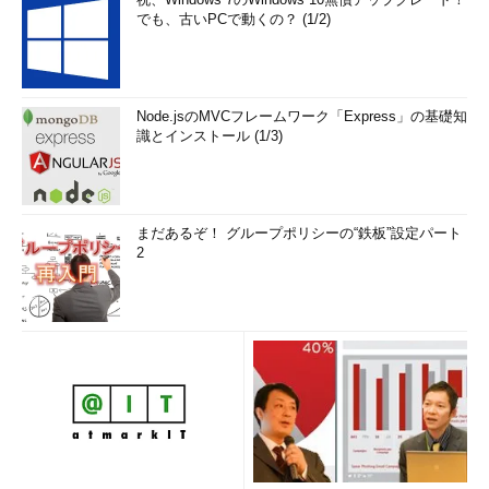
でも、古いPCで動くの？ (1/2)
新しいアプリケーションをインストールすると、自動的にスタ
ート画面にもアイコンが追加されるが、すでにインストール済み
のアプリケーションや、メモ帳や電卓のようなデフォルトで
Windows OSに含まれているアプリケーションなどは手動で登録
Node.jsのMVCフレームワーク「Express」の基礎知
する必要がある。Windows 8 CP版では、「すべてのアプリ」と
識とインストール (1/3)
いうメニューからシステムにインストール済みのアプリケーショ
ン・アイコンがすべて表示できるので、ここから必要なものだけ
を選んでスタート画面に登録したり、デスクトップのタスク・バ
ーに登録したりできる。
まだあるぞ！ グループポリシーの“鉄板”設定パート
2
「すべてのアプリ」を表示させるには、スタート画面上で、ア
イコンが何もないところを右クリックする。すると画面下部に
「すべてのアプリ」アイコンが表示されるので、これを右クリッ
クする。