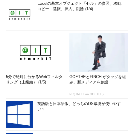
見つけるか（［Windows］＋［F］キー）、次に述べる「すべて
Excelの基本オブジェクト「セル」の参照、移動、
のアプリ」メニューからたどって起動したり（スタート画面に
コピー、選択、挿入、削除 (1/4)
「ピン留め」しておくと、以後は簡単に呼び出せる）、［ファイ
ル名を指定して実行］メニュー（［Windows］＋［R］キー）で
「notepad」や「calc」などと入力して実行する。
なお、デスクトップ画面の方は次のようになっている。
Windows 8 DP版では最下端のタスク・バーの左端にスタート・
アイコンがあったが（クリックすると、スタート画面へ切り替わ
るだけだったが）、Windows 8 CP版ではこのアイコンすらなく
なっている。［Windows］キーを押すとすぐにスタート画面に切
り替わるが、Windows 8 CP版ではスタート画面とデスクトップ
5分で絶対に分かるWebフィルタ
GOETHEとFINCHIがタッグを組
画面の切り替え速度も速くなっており、あまりストレスは感じな
リング（上級編） (1/5)
み、新メディアを創設
い。またスタート画面に簡単にアプリケーション・アイコンなど
PR(FINCHI on GOETHE)
を追加できるようになったこともあり、スタート画面をアプリケ
ーション・ラウンチャや、従来の［スタート］ボタンの［すべて
英語版と日本語版、どっちのOS環境が使いやす
のプログラム］メニューの代わりとして、ようやくまともに使え
い？
るようになったといえる。