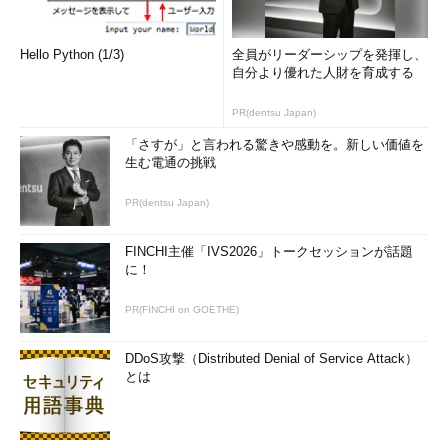
Windows 8 CP版のスタート画面
Hello Python (1/3)
全員がリーダーシップを発揮し、
一見するとWindows 8 DP版と変わらないように
自分より優れた人財を育成する
見えるが、マウスの右クリックや画面の四隅への
移動によるメニューの表示など、かなり強化され
PR(dentsu Japan)
ている（少々右クリックを使いすぎの感もあるく
らいだ）。
「さすが」と言われる驚きや感動を。新しい価値を
生む電通の挑戦
このスタート画面には、デフォルトで登録されているアプリケ
PR(dentsu Japan)
ーションのアイコンが表示されているが、ディスプレイ画面が狭
いと全部は表示されない。隠れている部分を表示するには、右へ
FINCHI主催「IVS2026」トークセッションが話題
に！
スクロールするか（マウスならホイールで操作）、アイコン・サ
イズを縮小させる（横スクロール・バーの右下のアイコンをクリ
PR(FINCHI on GOETHE)
ックするか、［Ctrl］キーを押しながらホイールを操作する。な
お今回はマウスでの操作について解説する。タブレットPCでの
DDoS攻撃（Distributed Denial of Service Attack）
操作について今後取り上げる）。
とは