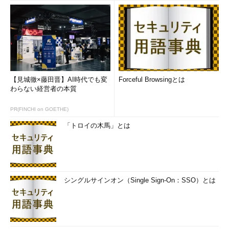
アイコン・サイズを小さくしたWindows 8 CPの
【見城徹×藤田晋】AI時代でも変
Forceful Browsingとは
スタート画面
わらない経営者の本質
アイコンが多すぎる場合に備え、このようにアイ
コン・サイズを小さくして、より多くのアイコン
PR(FINCHI on GOETHE)
を表示させるモードも備える。
「トロイの木馬」とは
Windows 8 DP版では横スクロールしか利用できなかったの
で、これにより、多数のアプリケーションを登録／インストール
した場合に、目的のアプリケーションを多少見つけやすくなるだ
シングルサインオン（Single Sign-On：SSO）とは
ろう。
ところでスタート画面に表示されてないアプリケーション、例
えばメモ帳とか電卓、ペイントなどを起動するには、検索画面で