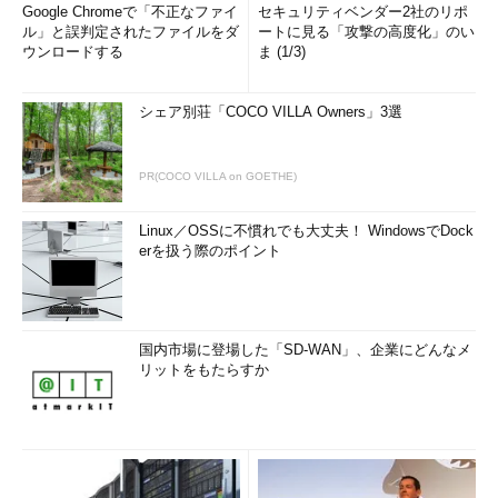
Google Chromeで「不正なファイ
セキュリティベンダー2社のリポ
「すべてのアプリ」アイコン
ル」と誤判定されたファイルをダ
ートに見る「攻撃の高度化」のい
スタート画面のデスクトップ上でマウスを右クリ
ウンロードする
ま (1/3)
ックすると画面の最下部に「すべてのアプリ」と
いうアイコンが表示されるので、これを左クリッ
クする。すると、システムにインストールされて
シェア別荘「COCO VILLA Owners」3選
いるすべてのアプリケーションのアイコンが表示
される。従来のWindows OSにあった［スター
ト］メニューに相当する。
PR(COCO VILLA on GOETHE)
（1）
スタート画面上の、アイコンが何もない場
所で右クリックする。
（2）
これが表示されるので、右クリックす
Linux／OSSに不慣れでも大丈夫！ WindowsでDock
る。
erを扱う際のポイント
すべてのアプリケーションが表示されたら、右クリックして、
それをスタート画面に登録したり、タスク・バーに登録したりで
国内市場に登場した「SD-WAN」、企業にどんなメ
リットをもたらすか
きる。