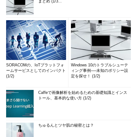
まとめ (1/3...
（4）
アプリケーションをアンインストールす
るにはこれを選択する。
この「すべてのアプリ」画面を縮小表示させると、次のように
カテゴリ表示に切り替わる。インストールされているアプリケー
ションの数が多いときは、これで表示項目を絞ることもできる。
SORACOMの、IoTプラットフォ
Windows 10のトラブルシューテ
ームサービスとしてのインパクト
ィング事例──未知のポリシー設
(1/2)
定を探せ！ (1/2)
Caffeで画像解析を始めるための基礎知識とインス
トール、基本的な使い方 (1/2)
アプリケーションのカテゴリ別表示
先ほどの「すべてのアプリ」は従来のWindows O
ちゅるんとツヤ肌の秘密とは？
Sの［スタート］メニューに相当し、場合によって
は非常に多く表示されることがある。縮小表示さ