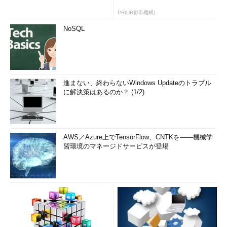
« 前の回へ
PR(UR都市機構)
Metroアプリケーションの切り替え方法
NoSQL
進まない、終わらないWindows Updateのトラブル
に解決策はあるのか？ (1/2)
AWS／Azure上でTensorFlow、CNTKを――機械学
習環境のマネージドサービスが登場