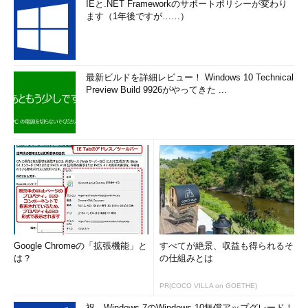
IEと.NET Frameworkのサポートポリシーが変わり
ます（1年後ですが……）
最新ビルドを詳細レビュー！ Windows 10 Technical
Preview Build 9926がやってきた ...
Windows 8 CP版のデスクトップ画面
タスク・バーの左端にあった［スタート］ボタン
がなくなった。Windows 8では、もう［スター
ト］メニューは使わず、必ず廃止する、という強
い意志の現れだろうか。Windows 8 DP版ではス
タート画面への切り替え速度が遅く、カスタマイ
ズなどもほとんどできなかったので従来からのユ
ーザーには不評であったが、Windows 8 CP版で
はスタート画面のラウンチャとしての機能がかな
り強化されたため、少し事態は好転した。だが、
これほどインターフェイスが変わってしまうと、
Google Chromeの「拡張機能」と
すべてが絶景、収益も得られるそ
企業などでは新規導入を躊躇するかもしれない。
は？
の仕組みとは
PR(COCO VILLA on GOETHE)
アプリケーションの登録
祝、Windows 7のWindows 10無償アップグレード！