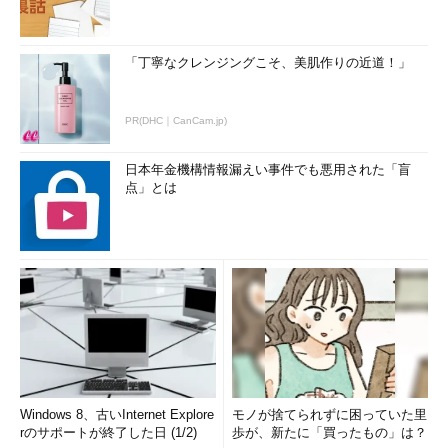
「丁寧なクレンジングこそ、美肌作りの近道！」
PR(DHC｜CanCam.jp)
日本年金機構情報漏えい事件でも悪用された「盲
点」とは
スタート画面からアイコンを削除する
スタート画面に登録されているアイコンを削除す
るには、アイコンを右クリックして選択し（複数
選択可能）、［スタート画面からピン留めを外
す］を選択する。
（1）
アイコンを右クリックすると、起動ではな
く、選択になる。複数選択することも可能。
（2）
これをクリックすると、スタート画面か
ら削除される。
（3）
これをクリックするか、アイコンが何も
ない場所で右クリックすると、選択が解除され
る。
Windows 8、古いInternet Explore
モノが捨てられずに困っていた里
rのサポートが終了した日 (1/2)
歩が、新たに「買ったもの」は？