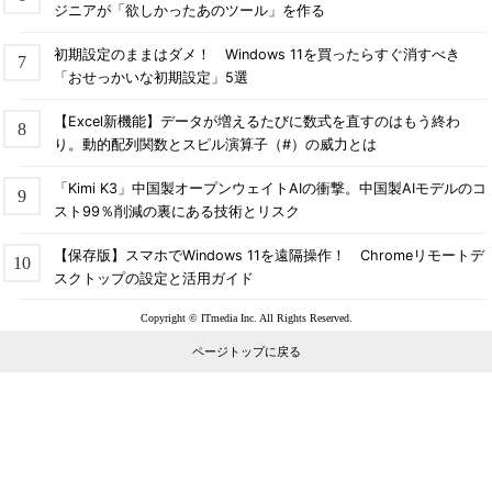
ジニアが「欲しかったあのツール」を作る
初期設定のままはダメ！ Windows 11を買ったらすぐ消すべき
「おせっかいな初期設定」5選
【Excel新機能】データが増えるたびに数式を直すのはもう終わ
り。動的配列関数とスピル演算子（#）の威力とは
「Kimi K3」中国製オープンウェイトAIの衝撃。中国製AIモデルのコ
スト99％削減の裏にある技術とリスク
【保存版】スマホでWindows 11を遠隔操作！ Chromeリモートデ
スクトップの設定と活用ガイド
Copyright © ITmedia Inc. All Rights Reserved.
ページトップに戻る