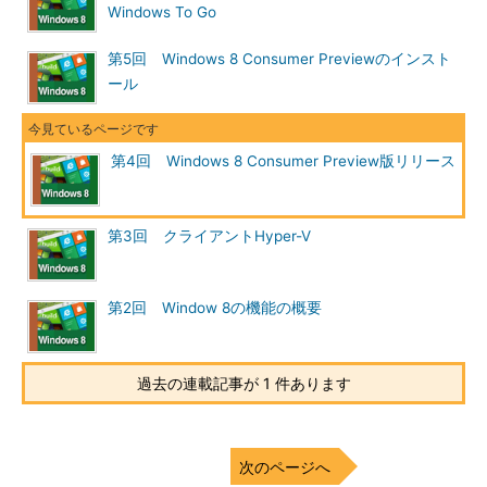
Windows To Go
る。
第5回 Windows 8 Consumer Previewのインスト
Windows Server "8" Beta （TechNet Evaluation Center）
ール
Windows 8 CP版のインストール要件については以下のサイト
や上記のダウンロード・ページを参考にしていただきたい。もっ
第4回 Windows 8 Consumer Preview版リリース
とも、Windows 7が利用できる環境なら問題なくWindows 8 CP
版も利用できる。
Windows 8 Consumer Preview: よく寄せられる質問
第3回 クライアントHyper-V
インストール方法についてはここでは詳しく触れないが、
TIPS「
Windows 7のインストールUSBメモリを作る（Windows
第2回 Window 8の機能の概要
7 USB/DVD Download Tool編）
」のツールを使ってISOファイル
をUSBメモリに書き込み、これを使ってシステムをブートしてイ
ンストールするのが一番簡単だ。インストールの途中でプロダク
過去の連載記事が 1 件あります
ト・キーの入力が必要になるが、上記のISOファイルのダウンロ
ード・サイトに書かれているので、それを入力する。
次のページへ
Windows 8 CPの起動画面