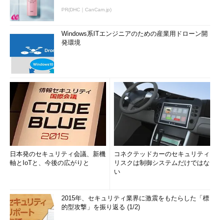
せると（縮小の方法はスタート画面での操作方法
と同じ）、このようにカテゴリ別表示に切り替わ
PR(DHC｜CanCam.jp)
る。
Windows系ITエンジニアのための産業用ドローン開
発環境
スタート画面に登録されているアイコンを削除するには、スタ
ート画面上でアイコンを右クリックして選択し、画面下端に表示
されている［スタート画面からピン留めを外す］を選択すればよ
い。複数のアイコンを順次右クリックして選択すれば、まとめて
削除することも可能である。なお、間違って削除してしまったス
タート画面のアイコンを戻すことはできないようなので、その場
合は上記の方法で登録し直す。
日本発のセキュリティ会議、新機
コネクテッドカーのセキュリティ
軸とIoTと、今後の広がりと
リスクは制御システムだけではな
い
2015年、セキュリティ業界に激震をもたらした「標
的型攻撃」を振り返る (1/2)