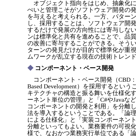
オブジェクト指向をはじめ、抽象化に
ぺいと管理こそがソフトウェア開発の
を与えると考えられる。一方、パター
し、採用することは、ソフトウェア開
するだけで発展の方向性には寄与しな
ンは標準化と共有を進めることで、品
の改善に寄与することができる。そう
ターンの発見だけが目的で標準化が重
ムワークが乱立する現在の技術トレン
◆
コンポーネント・ベース開発
コンポーネント・ベース開発（CBD：Com
Based Development）を採用すると
キテクチャの構造と振る舞いを仕様化
ーネント単位の管理」と「C#やJavaな
コンポーネントの開発と利用」を分離
法を導入するということである。「論
による仕様化」と「実装コンポーネン
分離といってもよい。業務要件の可視
様で、なおかつ業務実行単位である「