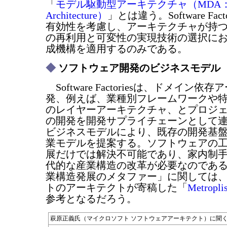
「
モデル駆動型アーキテクチャ（MDA：Mode
Architecture）
」とは違う。Software Fac
有効性を考慮し、アーキテクチャが持
の再利用と可変性の実現技術の選択に
成機構を適用するのみである。
◆
ソフトウェア開発のビジネスモデル
Software Factoriesは、ドメイン
発、例えば、業種別フレームワークや
のレイヤーアーキテクチャ、とプロジェ
の開発を開発サプライチェーンとして
ビジネスモデルにより、既存の開発基
業モデルを提案する。ソフトウェアの
展だけでは解決不可能であり、家内制
代的な産業構造の改革が必要なのである
業構造発展のメタファー」に関しては
トのアーキテクトが寄稿した「
Metropli
参考となるだろう。
萩原正義氏（マイクロソフト ソフトウェアアーキテクト）に聞