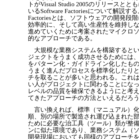
トがVisual Studio 2005のリリース
いるSoftware Factoriesについて解説する。 
Factoriesとは、ソフトウェアの開発
効率的に、そして高い生産性を維持し
進めていくために考案されたマイクロ
的なアプローチである。
大規模な業務システムを構築するとい
ジェクトをうまく成功させるためには
をパターン化・ガイドライン化したも
うまく進んだプロセスを標準化したり
チを取ることが多いと思われる。これ
い人がプロジェクトに関わることにな
レベルの品質を確保できるようにと考
てきたアプローチの方法といえるだろ
言い換えれば、標準（マニュアル）化
順、別の場所で製造され運び込まれた
ために必要な治工具（ツール）類が整
ンに似た環境であり、業務システム（
開発現場においても同様のアプローチ