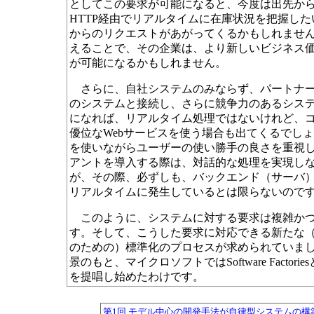
としてこの要求が可能になると、今度は出先か
HTTP経由でリアルタイムに在庫状況を把握し
からのリクエストがあがってくるかもしれませ
えることで、その企業は、より新しいビジネス
が可能になるかもしれません。
さらに、自社システムのみならず、パートナー
のシステムと接続し、さらに競争力のあるシス
になれば、リアルタイム処理ではないけれど、
優位なWebサービスを使う場合も出てくるでしょ
を使いながらユーザーの使い勝手の良さを重視
アントを導入する際は、対話的な処理を実現し
が、その際、必ずしも、バックエンド（サーバ
リアルタイムに発生しているとは限らないので
このように、システムに対する要求は複雑かつ
す。そして、こうした要求に対応できる新たな
のための）標準化のプロセスが求められていま
景のもと、マイクロソフトではSoftware Factor
を提唱し始めたわけです。
第1回 モデル中心の開発手法が自律型システムの構