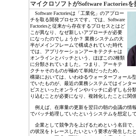
マイクロソフトがSoftware Factori
Software Factoriesは「工業化」のアプロー
チを取る開発プロセスです。では、Software
Factoriesと従来から存在するプロセスとはど
こが異なり、なぜ新しいアプローチが必要
になったのでしょうか？ 業務システムの大
半がメインフレームで構成されていた時代
では、アプリケーションアーキテクチャは
オンラインとバッチという、ほぼこの2種類
に分類されていました。つまり、アーキテ
クチャそのものが極めて単純だったため、
構築においては、いわゆるウォーターフォール
でいたものが、最近の業務システムではインター
ビスといったオンラインやバッチに必ずしも分
り込むことが必要になり、複雑化したことに関
例えば、在庫量の更新を翌日の朝の会議の情報
でバッチ処理していたというシステムを想定し
企業として競争力を上げるためという名目で、
の状況をトレースしたいという要求が発生した