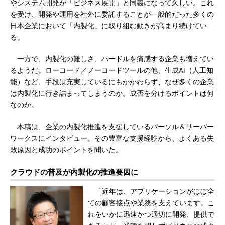
やシステム開発が「ビジネス展開」と同義になって久しい。これ
を受け、開発や運用を社外に委託することが一般的だった多くの
日本企業において「内製化」に取り組む動きが高まり続けてい
る。
一方で、内製化の難しさ、ハードルを痛感する企業も増えてい
るようだ。ローコード／ノーコードツールの他、生成AI（人工知
能）など、手段は充実しているにもかかわらず、なぜ多くの企業
は内製化に行き詰まってしまうのか。成否を分けるポイントは何
なのか。
本稿は、企業の内製化推進を支援しているパーソル＆サーバー
ワークスにインタビュー。その豊富な支援経験から、よくある失
敗原因と成功のポイントを聞いた。
クラウドの普及が内製化の推進要因に
「近年は、アプリケーションがほぼ全
ての顧客接点や業務を支えています。こ
れをいかに迅速かつ適切に開発、提供で