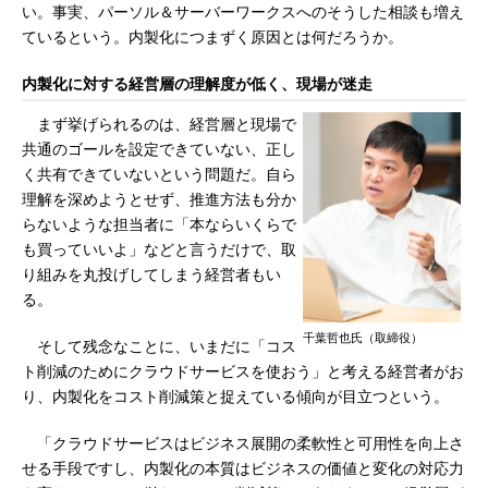
い。事実、パーソル＆サーバーワークスへのそうした相談も増え
ているという。内製化につまずく原因とは何だろうか。
内製化に対する経営層の理解度が低く、現場が迷走
まず挙げられるのは、経営層と現場で
共通のゴールを設定できていない、正し
く共有できていないという問題だ。自ら
理解を深めようとせず、推進方法も分か
らないような担当者に「本ならいくらで
も買っていいよ」などと言うだけで、取
り組みを丸投げしてしまう経営者もい
る。
千葉哲也氏（取締役）
そして残念なことに、いまだに「コス
ト削減のためにクラウドサービスを使おう」と考える経営者がお
り、内製化をコスト削減策と捉えている傾向が目立つという。
「クラウドサービスはビジネス展開の柔軟性と可用性を向上さ
せる手段ですし、内製化の本質はビジネスの価値と変化の対応力