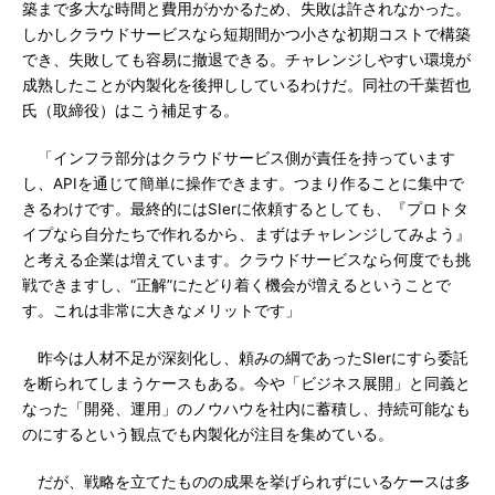
築まで多大な時間と費用がかかるため、失敗は許されなかった。
しかしクラウドサービスなら短期間かつ小さな初期コストで構築
でき、失敗しても容易に撤退できる。チャレンジしやすい環境が
成熟したことが内製化を後押ししているわけだ。同社の千葉哲也
氏（取締役）はこう補足する。
「インフラ部分はクラウドサービス側が責任を持っています
し、APIを通じて簡単に操作できます。つまり作ることに集中で
きるわけです。最終的にはSIerに依頼するとしても、『プロトタ
イプなら自分たちで作れるから、まずはチャレンジしてみよう』
と考える企業は増えています。クラウドサービスなら何度でも挑
戦できますし、“正解”にたどり着く機会が増えるということで
す。これは非常に大きなメリットです」
昨今は人材不足が深刻化し、頼みの綱であったSIerにすら委託
を断られてしまうケースもある。今や「ビジネス展開」と同義と
なった「開発、運用」のノウハウを社内に蓄積し、持続可能なも
のにするという観点でも内製化が注目を集めている。
だが、戦略を立てたものの成果を挙げられずにいるケースは多