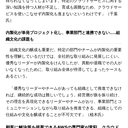
得られなくなってしまいます。特定のクラウドサービスに関する
深い知識を持つ人材が不足し、育成も困難なため、クラウドサー
ビスを使いこなせず内製化も進まないというわけです」（千葉
氏）
内製化が単発プロジェクト化し、事業部門と連携できない……組
織文化の課題も
組織文化の醸成も重要だ。特定の部門やチームが内製化の重要
性を理解しているだけでは、全社的な取り組みに発展しにくい。
優秀なリーダーが内製化をけん引したが、異動や退職でその人が
いなくなったために、取り組み全体が停滞してしまったケースも
あるという。
「優秀なリーダーやチームがあっても組織として推進できなけ
れば、継続的な成功は難しいでしょう。経営層が旗を振り続け、
その理念を具現化できるリーダーやチームがおり、事業部門とコ
ミュニケーションしながら取り組みを推進できる、組織としての
仕組みや文化を醸成することが不可欠です」（植木氏）
顧客に解決策を提案できるAWSの専門家が常駐 クラウド