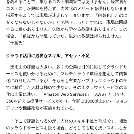
を高めることで、単なるコスト削減策ではありません。経営層が
コストにしか興味を持たず、内製化のメリットを理解しないまま
指示するようでは現場が迷走してしまいます。『内製化したのに
安くならないじゃないか』と叱咤（しった）すれば、現場は困惑
するに違いありません。失敗から学べる教訓もありますが、この
場合、『前提から間違っていた』以外の教訓は得られません」
（千葉氏）
クラウド活用に必要なスキル、アセット不足
技術面の課題も大きい。多くの企業は目的に応じてクラウドサ
ービスを使い分けるために、マルチクラウド環境を想定して内製
化に取り組んでいるが、そもそも主要なパブリッククラウドの全
てに精通した人材は極めて少ない。その上クラウドサービスの進
化は非常に速い。「Amazon Web Services」（AWS）だけでも
350を超える提供サービスがあり、年間に3000以上のバージョン
アップや機能改修が実施されている。
「そこで課題となるのが、人材のスキル不足と育成です。複数
のクラウドサービスを扱う場合、どうしても広く浅いスキルしか