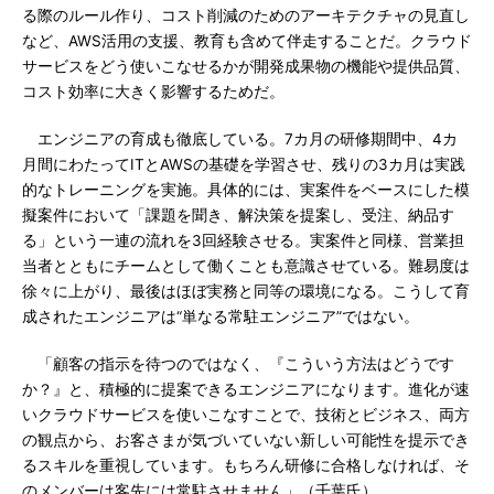
る際のルール作り、コスト削減のためのアーキテクチャの見直し
など、AWS活用の支援、教育も含めて伴走することだ。クラウド
サービスをどう使いこなせるかが開発成果物の機能や提供品質、
コスト効率に大きく影響するためだ。
エンジニアの育成も徹底している。7カ月の研修期間中、4カ
月間にわたってITとAWSの基礎を学習させ、残りの3カ月は実践
的なトレーニングを実施。具体的には、実案件をベースにした模
擬案件において「課題を聞き、解決策を提案し、受注、納品す
る」という一連の流れを3回経験させる。実案件と同様、営業担
当者とともにチームとして働くことも意識させている。難易度は
徐々に上がり、最後はほぼ実務と同等の環境になる。こうして育
成されたエンジニアは“単なる常駐エンジニア”ではない。
「顧客の指示を待つのではなく、『こういう方法はどうです
か？』と、積極的に提案できるエンジニアになります。進化が速
いクラウドサービスを使いこなすことで、技術とビジネス、両方
の観点から、お客さまが気づいていない新しい可能性を提示でき
るスキルを重視しています。もちろん研修に合格しなければ、そ
のメンバーは客先には常駐させません」（千葉氏）