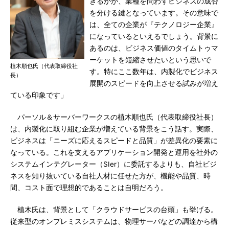
きるかが、業種を問わずビジネスの成否
を分ける鍵となっています。その意味で
は、全ての企業が『テクノロジー企業』
になっているといえるでしょう。背景に
あるのは、ビジネス価値のタイムトゥマ
ーケットを短縮させたいという思いで
植木順也氏（代表取締役社
す。特にここ数年は、内製化でビジネス
長）
展開のスピードを向上させる試みが増え
ている印象です」
パーソル＆サーバーワークスの植木順也氏（代表取締役社長）
は、内製化に取り組む企業が増えている背景をこう話す。実際、
ビジネスは「ニーズに応えるスピードと品質」が差異化の要素に
なっている。これを支えるアプリケーション開発と運用を社外の
システムインテグレーター（SIer）に委託するよりも、自社ビジ
ネスを知り抜いている自社人材に任せた方が、機能や品質、時
間、コスト面で理想的であることは自明だろう。
植木氏は、背景として「クラウドサービスの台頭」も挙げる。
従来型のオンプレミスシステムは、物理サーバなどの調達から構