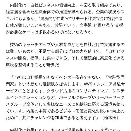
内製化は「自社ビジネスの価値向上」を図る取り組みであり、
経営層を含めた組織全体での推進が求められる。企業の状況やス
キルにもよるが、“局所的な伴走”や“リモート伴走”だけでは推進
自体が難しいこともある。常駐という、文字通り“寄り添う”支援
が必要なケースは多数あるのではないだろうか。
技術のキャッチアップや人材育成などを自社だけで実施するの
は難しいものだ。不足する部分はプロの力を借りて、「自社ビジ
ネスの開発、提供」に集中できる、そして継続的に高度化できる
環境を整備することが肝要だ。
「当社は自社採用でもなくベンダー依存でもない、『常駐型専
門家』という新たな選択肢を提供します。AWSエンジニア常駐サ
ービスにとどまらず、クラウド活用のコンサルティング、システ
ムインテグレーションなど、パーソルグループやサーバーワーク
スグループ全体として多様なニーズに包括的に応える環境も整っ
ています。内製の本質であるビジネス価値と変化対応力の向上の
ために、共にチャレンジを加速できると考えます」（植木氏）
内製化に着手したい、あるいは課題を抱えている企業にとっ