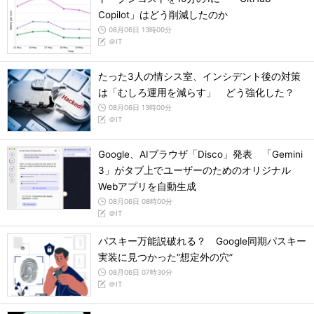
Copilot」はどう削減したのか
08月06日 13時00分
＠IT
たった3人の情シス室、インシデント後の対策
は「むしろ運用を減らす」 どう強化した？
08月06日 13時00分
＠IT
Google、AIブラウザ「Disco」発表 「Gemini
3」がタブ上でユーザーのためのオリジナル
Webアプリを自動生成
08月06日 08時00分
＠IT
パスキー万能説破れる？ Google同期パスキー
実装に見つかった“想定外の穴”
08月06日 07時30分
＠IT