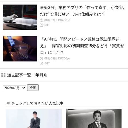
最短3分、業務アプリの「作って直す」が“対話
だけ”で済むAIツールの仕組みとは？
08月03日 13時00分
＠IT
「AI時代、開発スピード／規模は認知限界超
え」 障害対応の初期調査15分をどう「実質ゼ
ロ」にした？
08月03日 13時00分
＠IT
過去記事一覧 - 年月別
移動
チェックしておきたい人気記事