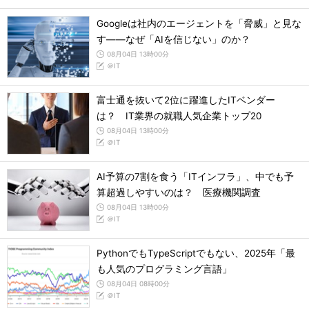
Googleは社内のエージェントを「脅威」と見な
す――なぜ「AIを信じない」のか？
08月04日 13時00分
＠IT
富士通を抜いて2位に躍進したITベンダー
は？ IT業界の就職人気企業トップ20
08月04日 13時00分
＠IT
AI予算の7割を食う「ITインフラ」、中でも予
算超過しやすいのは？ 医療機関調査
08月04日 13時00分
＠IT
PythonでもTypeScriptでもない、2025年「最
も人気のプログラミング言語」
08月04日 08時00分
＠IT