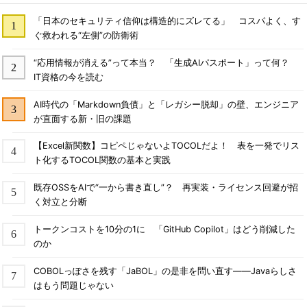
「日本のセキュリティ信仰は構造的にズレてる」 コスパよく、す
ぐ救われる“左側”の防衛術
“応用情報が消える”って本当？ 「生成AIパスポート」って何？
IT資格の今を読む
AI時代の「Markdown負債」と「レガシー脱却」の壁、エンジニア
が直面する新・旧の課題
【Excel新関数】コピペじゃないよTOCOLだよ！ 表を一発でリス
ト化するTOCOL関数の基本と実践
既存OSSをAIで“一から書き直し”？ 再実装・ライセンス回避が招
く対立と分断
トークンコストを10分の1に 「GitHub Copilot」はどう削減した
のか
COBOLっぽさを残す「JaBOL」の是非を問い直す――Javaらしさ
はもう問題じゃない