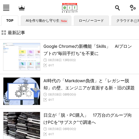
TOP
AIを作り動かし守り生かす
ロー/ノーコード
クラウドネイ
最新記事
Google Chromeの新機能「Skills」 AIプロン
プトの“毎回手打ち”を不要に
08月08日 13時00分
＠IT
AI時代の「Markdown負債」と「レガシー脱
却」の壁、エンジニアが直面する新・旧の課題
08月08日 08時00分
＠IT
日立が「脱・PC購入」 17万台のグループ向
けPCを“サブスク”で調達へ
08月08日 08時00分
＠IT