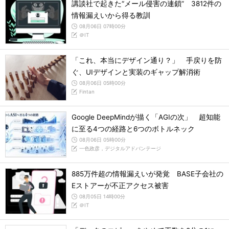
講談社で起きた“メール侵害の連鎖” 3812件の
情報漏えいから得る教訓
08月06日 07時00分
＠IT
「これ、本当にデザイン通り？」 手戻りを防
ぐ、UIデザインと実装のギャップ解消術
08月06日 05時00分
Fintan
Google DeepMindが描く「AGIの次」 超知能
に至る4つの経路と6つのボトルネック
08月06日 05時00分
一色政彦，デジタルアドバンテージ
885万件超の情報漏えいが発覚 BASE子会社の
Eストアーが不正アクセス被害
08月05日 14時00分
＠IT