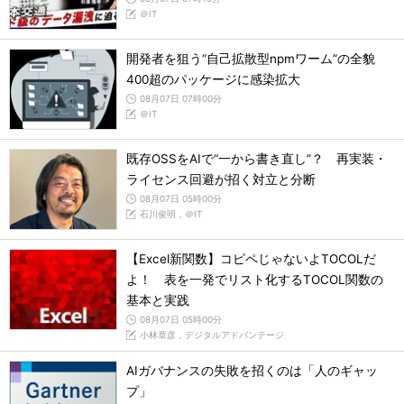
＠IT
開発者を狙う“自己拡散型npmワーム”の全貌
400超のパッケージに感染拡大
08月07日 07時00分
＠IT
既存OSSをAIで“一から書き直し”？ 再実装・
ライセンス回避が招く対立と分断
08月07日 05時00分
石川俊明，＠IT
【Excel新関数】コピペじゃないよTOCOLだ
よ！ 表を一発でリスト化するTOCOL関数の
基本と実践
08月07日 05時00分
小林章彦，デジタルアドバンテージ
AIガバナンスの失敗を招くのは「人のギャッ
プ」