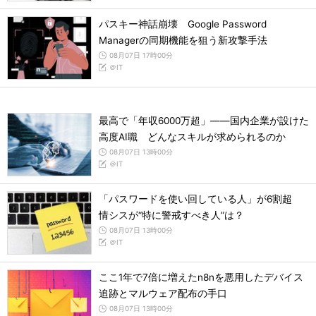
パスキー神話崩壊 Google Password
Managerの同期機能を狙う新攻撃手法
08月07日 17時00分
＠IT
最高で「年収6000万超」――国内企業が設けた
高度AI職 どんなスキルが求められるのか
08月07日 13時00分
＠IT
「パスワードを使い回している人」が6割超
情シスが“特に警戒すべき人”は？
08月07日 13時00分
＠IT
ここ1年で7倍に増えたn8nを悪用したデバイス
追跡とマルウェア配布の手口
08月07日 13時00分