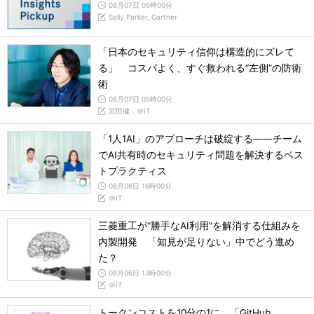
08月07日 05時00分
Sally Parker, Gartner
「日本のセキュリティ信仰は構造的にズレて
る」 コスパよく、すぐ救われる“左側”の防衛
術
08月07日 05時00分
宮田健，＠IT
「1人1AI」のアプローチは破綻する――チーム
でAI共有時のセキュリティ問題を解決するベス
トプラクティス
08月06日 16時00分
＠IT
三菱重工が“勝手なAI利用”を解消する仕組みを
内製開発 「知見が足りない」中でどう進め
た？
08月06日 13時00分
＠IT
トークンコストを10分の1に 「GitHub