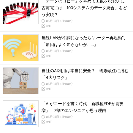
「データのコピー」をやめて工数を8分の1に
古河電工は「100システムのデータ統合」をど
う実現？
08月05日 13時00分
＠IT
無線LANが不調になったら“ルーター再起動”、
「原因はよく知らないが……」
08月05日 13時00分
＠IT
自社のAI利用は本当に安全？ 現場放任に潜む
「4大リスク」
08月05日 13時00分
＠IT
「AIがコードを書く時代、新職種FDEが需要
増」 7割のエンジニアが思う理由
08月05日 13時00分
＠IT