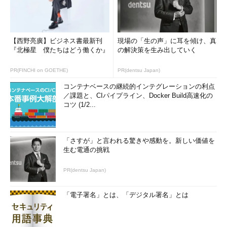
【西野亮廣】ビジネス書最新刊
現場の「生の声」に耳を傾け、真
『北極星 僕たちはどう働くか』
の解決策を生み出していく
PR(FINCHI on GOETHE)
PR(dentsu Japan)
コンテナベースの継続的インテグレーションの利点
／課題と、CIパイプライン、Docker Build高速化の
コツ (1/2...
「さすが」と言われる驚きや感動を。新しい価値を
生む電通の挑戦
PR(dentsu Japan)
「電子署名」とは、「デジタル署名」とは