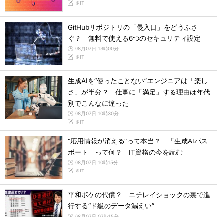
＠IT
GitHubリポジトリの「侵入口」をどうふさ
ぐ？ 無料で使える6つのセキュリティ設定
08月07日 13時00分
＠IT
生成AIを“使ったことない”エンジニアは「楽し
さ」が半分？ 仕事に「満足」する理由は年代
別でこんなに違った
08月07日 10時30分
＠IT
“応用情報が消える”って本当？ 「生成AIパス
ポート」って何？ IT資格の今を読む
08月07日 10時15分
＠IT
平和ボケの代償？ ニチレイショックの裏で進
行する“ド級のデータ漏えい”
08月07日 07時15分