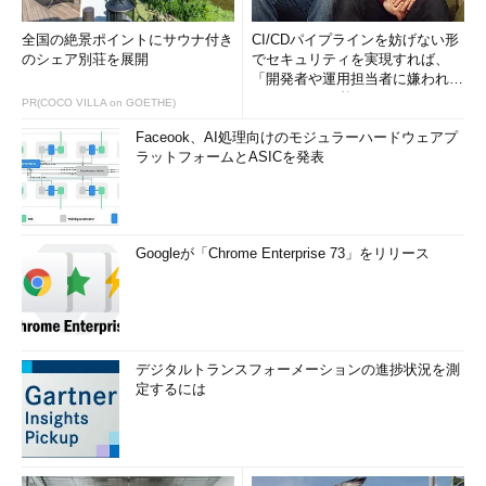
全国の絶景ポイントにサウナ付き
CI/CDパイプラインを妨げない形
のシェア別荘を展開
でセキュリティを実現すれば、
「開発者や運用担当者に嫌われな
いWAF」は可能か
PR(COCO VILLA on GOETHE)
Faceook、AI処理向けのモジュラーハードウェアプ
ラットフォームとASICを発表
Googleが「Chrome Enterprise 73」をリリース
デジタルトランスフォーメーションの進捗状況を測
定するには