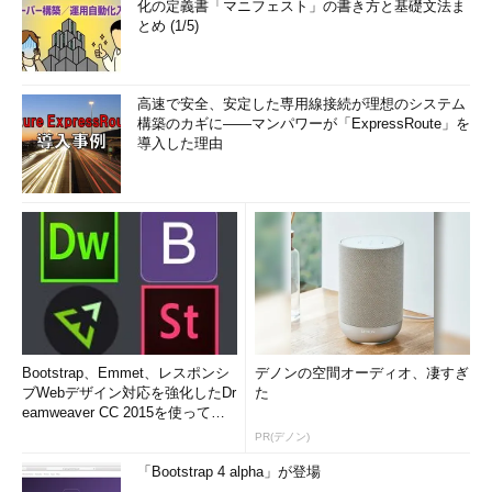
化の定義書「マニフェスト」の書き方と基礎文法ま
とめ (1/5)
高速で安全、安定した専用線接続が理想のシステム
構築のカギに――マンパワーが「ExpressRoute」を
導入した理由
Bootstrap、Emmet、レスポンシ
デノンの空間オーディオ、凄すぎ
ブWebデザイン対応を強化したDr
た
eamweaver CC 2015を使って
み...
PR(デノン)
「Bootstrap 4 alpha」が登場