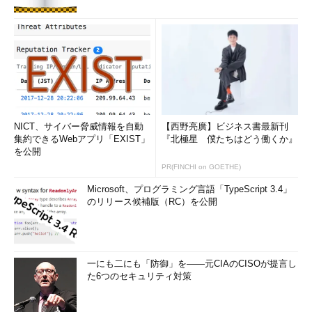
NICT、サイバー脅威情報を自動
【西野亮廣】ビジネス書最新刊
集約できるWebアプリ「EXIST」
『北極星 僕たちはどう働くか』
を公開
PR(FINCHI on GOETHE)
Microsoft、プログラミング言語「TypeScript 3.4」
のリリース候補版（RC）を公開
一にも二にも「防御」を――元CIAのCISOが提言し
た6つのセキュリティ対策