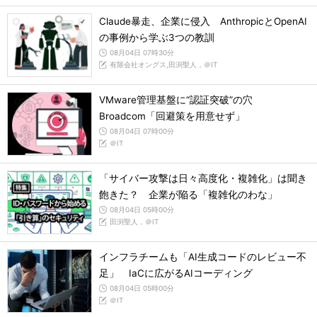
Claude暴走、企業に侵入 AnthropicとOpenAI
の事例から学ぶ3つの教訓
08月04日 07時30分
有限会社オングス,田渕聖人，＠IT
VMware管理基盤に“認証突破”の穴
Broadcom「回避策を用意せず」
08月04日 07時00分
＠IT
「サイバー攻撃は日々高度化・複雑化」は聞き
飽きた？ 企業が陥る「複雑化のわな」
08月04日 05時00分
田渕聖人，＠IT
インフラチームも「AI生成コードのレビュー不
足」 IaCに広がるAIコーディング
08月04日 05時00分
＠IT