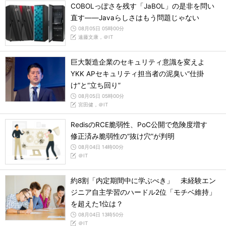
COBOLっぽさを残す「JaBOL」の是非を問い
直す――Javaらしさはもう問題じゃない
08月05日 05時00分
遠藤文康，＠IT
巨大製造企業のセキュリティ意識を変えよ
YKK APセキュリティ担当者の泥臭い“仕掛
け”と“立ち回り”
08月05日 05時00分
宮田健，＠IT
RedisのRCE脆弱性、PoC公開で危険度増す
修正済み脆弱性の“抜け穴”が判明
08月04日 14時00分
＠IT
約8割「内定期間中に学ぶべき」 未経験エン
ジニア自主学習のハードル2位「モチベ維持」
を超えた1位は？
08月04日 13時50分
＠IT