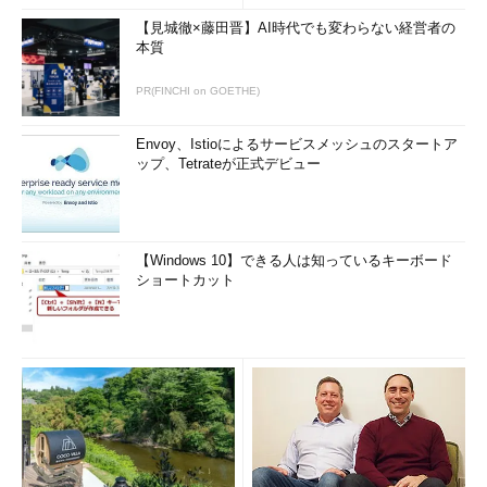
【見城徹×藤田晋】AI時代でも変わらない経営者の
本質
PR(FINCHI on GOETHE)
Envoy、Istioによるサービスメッシュのスタートア
ップ、Tetrateが正式デビュー
【Windows 10】できる人は知っているキーボード
ショートカット