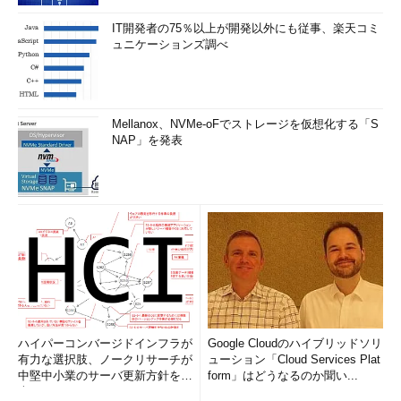
IT開発者の75％以上が開発以外にも従事、楽天コミ
ュニケーションズ調べ
Mellanox、NVMe-oFでストレージを仮想化する「S
NAP」を発表
ハイパーコンバージドインフラが
Google Cloudのハイブリッドソリ
有力な選択肢、ノークリサーチが
ューション「Cloud Services Plat
中堅中小業のサーバ更新方針を調
form」はどうなるのか聞い...
査