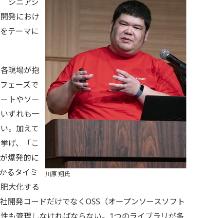
部 シニアシ
ア開発におけ
立をテーマに
各現場が抱
フェーズで
シートやソー
、いずれも一
ない。加えて
を挙げ、「こ
荷が爆発的に
かるタイミ
川原 翔氏
が肥大化する
社開発コードだけでなくOSS（オープンソースソフト
性も管理しなければならない。1つのライブラリが多