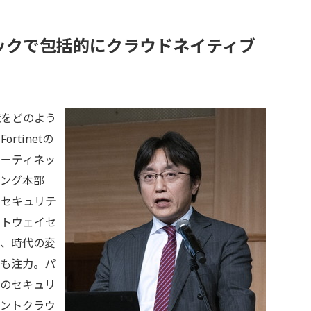
ックで包括的にクラウドネイティブ
をどのよう
tinetの
ォーティネッ
ィング本部
ドセキュリテ
ートウェイセ
は、時代の変
にも注力。パ
けのセキュリ
メントクラウ