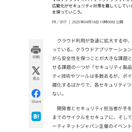
広範化がセキュリティ対策を難しくしている。
を探っていこう。
PR／＠IT
2025年04月16日 10時00分 公開
クラウド利用が急速に拡大する中、
っている。クラウドアプリケーショ
印刷
がら安全性を保つことが大きな課題と
せる課題の一つが「セキュリティ製
ティ技術やツールは多数あるが、ポ
見る
雑化するばかりで、各セキュリティ
ない。
Share
開発者とセキュリティ担当者が手を
までのサイクルをセキュアに、そし
ーティネットジャパン主催のイベント「Clou