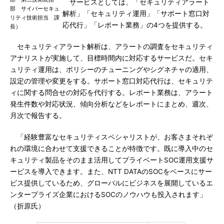
サービスとしては、「セキュリティアラート
部 サイバーセキュ
解析」「セキュリティ運用」「サポート窓口対
リティ技術担当 課
応代行」「レポート業務」の4つを提供する。
長）
セキュリティアラート解析は、アラートの調査をセキュリティ
アナリストが実施して、目標時間内に対応するサービスだ。セキ
ュリティ運用は、ポリシーのチューニングやシグネチャの適用、
設定の管理や変更をする。サポート窓口対応代行は、セキュリテ
ィに関する問合せの対応を代行する。レポート業務は、アラート
発生件数や対応状況、傾向分析などをレポートにまとめ、週次、
月次で報告する。
「経験豊富なセキュリティスペシャリストが、お客さまそれぞ
れの環境に合わせて支援できることが特徴です。既に導入中のセ
キュリティ製品をそのまま活用してプライベートSOC運用支援サ
ービスを導入できます。また、NTT DATAのSOCをベースにサー
ビス提供しているため、グローバルにビジネスを展開しているエ
ンタープライズ企業におけるSOCのノウハウも投入されます」
（折原氏）