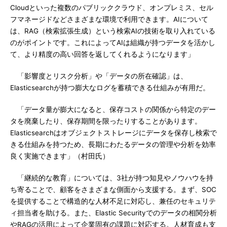
Cloudといった複数のパブリッククラウド、オンプレミス、セル
フマネージドなどさまざまな環境で利用できます。AIについて
は、RAG（検索拡張生成）という検索AIの技術を取り入れている
のがポイントです。これによってAIは組織が持つデータを活かし
て、より精度の高い回答を返してくれるようになります」
「影響度とリスク分析」や「データの所在確認」は、
Elasticsearchが持つ膨大なログを蓄積できる仕組みが有用だ。
「データ量が膨大になると、保存コストの関係から特定のデー
タを廃棄したり、保存期間を限ったりすることがあります。
Elasticsearchはオブジェクトストレージにデータを保存し検索で
きる仕組みを持つため、長期にわたるデータの管理や分析を効率
良く実施できます」（村田氏）
「継続的な教育」については、3社が持つ知見やノウハウを持
ち寄ることで、顧客をさまざまな側面から支援する。まず、SOC
を提供することで構造的な人材不足に対応し、兼任のセキュリテ
ィ担当者を助ける。また、Elastic Securityでのデータの相関分析
やRAGの活用によって企業固有の課題に対応する。人材育成も支