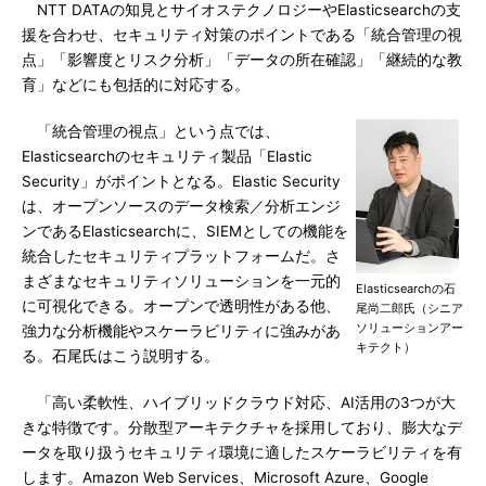
NTT DATAの知見とサイオステクノロジーやElasticsearchの支
援を合わせ、セキュリティ対策のポイントである「統合管理の視
点」「影響度とリスク分析」「データの所在確認」「継続的な教
育」などにも包括的に対応する。
「統合管理の視点」という点では、
Elasticsearchのセキュリティ製品「Elastic
Security」がポイントとなる。Elastic Security
は、オープンソースのデータ検索／分析エンジ
ンであるElasticsearchに、SIEMとしての機能を
統合したセキュリティプラットフォームだ。さ
まざまなセキュリティソリューションを一元的
Elasticsearchの石
に可視化できる。オープンで透明性がある他、
尾尚二郎氏（シニア
ソリューションアー
強力な分析機能やスケーラビリティに強みがあ
キテクト）
る。石尾氏はこう説明する。
「高い柔軟性、ハイブリッドクラウド対応、AI活用の3つが大
きな特徴です。分散型アーキテクチャを採用しており、膨大なデ
ータを取り扱うセキュリティ環境に適したスケーラビリティを有
します。Amazon Web Services、Microsoft Azure、Google