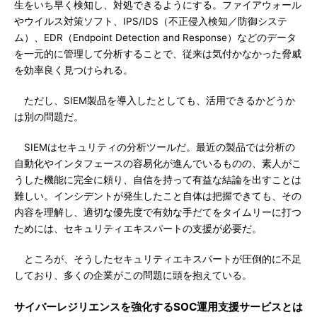
生をいち早く検知し、対処できるようにする。ファイアウォール
やウイルス対策ソフト、IPS/IDS（不正侵入検知／防御システ
ム）、EDR（Endpoint Detection and Response）などのデータ
を一元的に管理して分析することで、従来は気付かなかった脅威
を効率良く見つけられる。
ただし、SIEM製品を導入したとしても、活用できるかどうか
は別の問題だ。
SIEMはセキュリティの分析ツールだ。最近の製品では分析の
自動化やインタフェースの容易化が進んでいるものの、素人がこ
うした機能に完全に頼り、自信を持って有益な結論を出すことは
難しい。インシデントが発生したこと自体は把握できても、その
内容を理解し、適切な優先度で有効な手だてをタイムリーに打つ
ためには、セキュリティエキスパートの支援が必要だ。
ところが、そうしたセキュリティエキスパートが圧倒的に不足
しており、多くの企業がこの問題に頭を抱えている。
サイバーレジリエンスを強化するSOC運用支援サービスとは