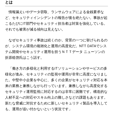
とは
情報漏えいやデータ窃取、ランサムウェアによる金銭要求な
ど、セキュリティインシデントの報告が後を絶たない。事故が起
こるたびにIT部門やセキュリティ担当者は対策を強化している。
それでも被害が減る傾向は見えない。
なぜセキュリティ事故は続くのか。背景の一つに挙げられるの
が、システム環境の複雑化と運用の高度化だ。NTT DATAでシス
テム開発やセキュリティ運用を担うＮＴＴデータ ニューソンの
折原稔啓氏はこう話す。
「働き方の多様化と利用するITソリューションやサービスの多
様化が進み、セキュリティの監視や運用が非常に高度になりまし
た。中堅中小企業を中心に、多くの企業がセキュリティ対応を本
来の業務と兼務しながら行っています。兼務しながら高度化する
セキュリティ運用監視に対応するのは非常に困難です。構造的な
人材不足への対応やスキル向上の難しさなどの課題もあります。
新たな脅威に対抗するために新しいセキュリティ製品を導入して
も、運用が追い付かないという状況です」