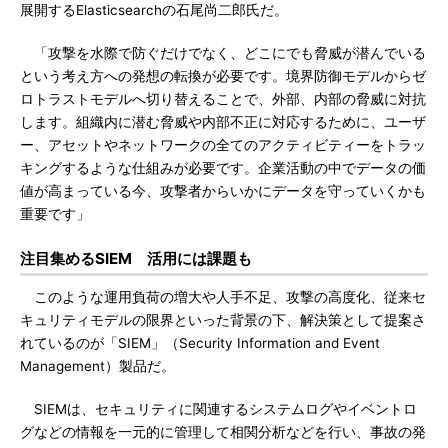
展開するElasticsearchの石尾尚二郎氏だ。
「攻撃を水際で防ぐだけでなく、どこにでも脅威が潜んでいる
という考え方への発想の転換が必要です。境界防御モデルからゼ
ロトラストモデルへ切り替えることで、外部、内部の脅威に対抗
します。組織内に潜む脅威や内部不正に対応するために、ユーザ
ー、アセットやネットワークの全てのアクティビティーをトラッ
キングするような仕組みが必要です。企業活動の中でデータの価
値が高まっている今、攻撃者からいかにデータを守っていくかも
重要です」
注目集めるSIEM 活用には課題も
このような運用負荷の増大や人手不足、攻撃の高度化、従来セ
キュリティモデルの限界といった背景の下、解決策として提案さ
れているのが「SIEM」（Security Information and Event
Management）製品だ。
SIEMは、セキュリティに関連するシステムログやイベントロ
グなどの情報を一元的に管理して相関分析などを行い、事故の発