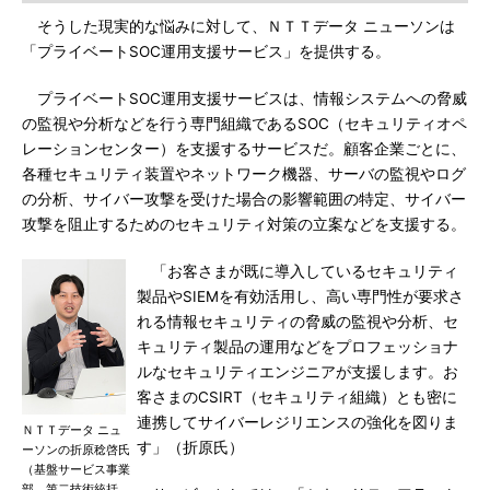
そうした現実的な悩みに対して、ＮＴＴデータ ニューソンは
「プライベートSOC運用支援サービス」を提供する。
プライベートSOC運用支援サービスは、情報システムへの脅威
の監視や分析などを行う専門組織であるSOC（セキュリティオペ
レーションセンター）を支援するサービスだ。顧客企業ごとに、
各種セキュリティ装置やネットワーク機器、サーバの監視やログ
の分析、サイバー攻撃を受けた場合の影響範囲の特定、サイバー
攻撃を阻止するためのセキュリティ対策の立案などを支援する。
「お客さまが既に導入しているセキュリティ
製品やSIEMを有効活用し、高い専門性が要求さ
れる情報セキュリティの脅威の監視や分析、セ
キュリティ製品の運用などをプロフェッショナ
ルなセキュリティエンジニアが支援します。お
客さまのCSIRT（セキュリティ組織）とも密に
連携してサイバーレジリエンスの強化を図りま
ＮＴＴデータ ニュ
す」（折原氏）
ーソンの折原稔啓氏
（基盤サービス事業
部 第二技術統括