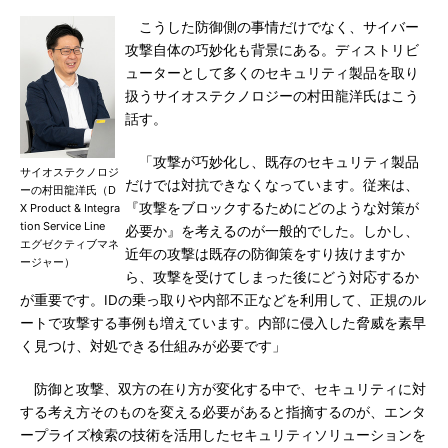
こうした防御側の事情だけでなく、サイバー
攻撃自体の巧妙化も背景にある。ディストリビ
ューターとして多くのセキュリティ製品を取り
扱うサイオステクノロジーの村田龍洋氏はこう
話す。
「攻撃が巧妙化し、既存のセキュリティ製品
サイオステクノロジ
だけでは対抗できなくなっています。従来は、
ーの村田龍洋氏（D
『攻撃をブロックするためにどのような対策が
X Product & Integra
tion Service Line
必要か』を考えるのが一般的でした。しかし、
エグゼクティブマネ
近年の攻撃は既存の防御策をすり抜けますか
ージャー）
ら、攻撃を受けてしまった後にどう対応するか
が重要です。IDの乗っ取りや内部不正などを利用して、正規のル
ートで攻撃する事例も増えています。内部に侵入した脅威を素早
く見つけ、対処できる仕組みが必要です」
防御と攻撃、双方の在り方が変化する中で、セキュリティに対
する考え方そのものを変える必要があると指摘するのが、エンタ
ープライズ検索の技術を活用したセキュリティソリューションを