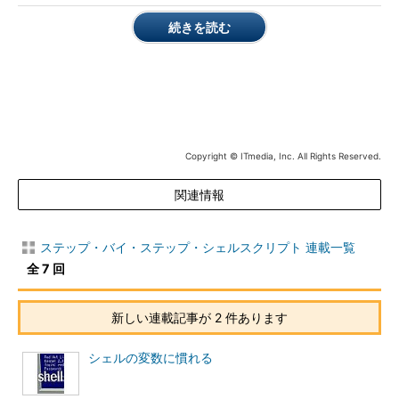
により、コマンドに違った働きを与えることができます。
続きを読む
引数の中でも通常マイナス（-）で始まり、コマンドに特定の
役割を与えるものを「オプション」と呼びます。上記の例で説明
すると、内部コマンドのechoは引数“--version”をオプションと
は理解せずにそのまま表示しているだけですが、外部コマンドの
ほうのechoは“--version”をオプションとして理解し、プログラ
ムのバージョンを表示しています。
Copyright © ITmedia, Inc. All Rights Reserved.
このように、Linuxのほとんどすべてのコマンドは何らかのオ
関連情報
プション（--helpや--versionなど）を指定することができるよう
になっています。また引数には「ワイルドカード」も使用できま
す。ワイルドカードは任意の複数文字にマッチする“
ステップ・バイ・ステップ・シェルスクリプト 連載一覧
*
”と、任意
の一文字にマッチする“
?
”、および指定された任意の文字のうち1
全 7 回
文字にマッチする“
[ ]
”が使用でき、ファイル名とマッチされま
す。例えば“abc”“a3b”“a45b”“.abc”の4つのファイルが存在した
新しい連載記事が 2 件あります
とすると、
シェルの変数に慣れる
$ echo 
*
abc a3b a4b