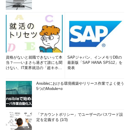
資格がないと就職できないって本
SAPジャパン、インメモリDBの
当？――いまさら過ぎて誰にも聞
最新版「SAP HANA SPS12」を
けない、IT業界就活の「超キホ
発表
ン」 (1/3)
Ansibleにおける環境構築やリリース作業でよく使う
5つのModule+α
「アカウントポリシー」でユーザーのパスワード設
定を定義する (1/3)