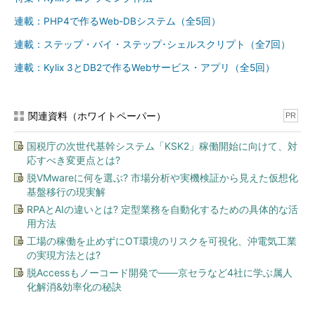
[ ]はまた、[a-z]や[5-9]などの指定もできます。[a-z]はaからz
連載：PHP4で作るWeb-DBシステム（全5回）
のアルファベット小文字全て、[5-9]は５から９までの数字にマ
連載：ステップ・バイ・ステップ･シェルスクリプト（全7回）
ッチします。
連載：Kylix 3とDB2で作るWebサービス・アプリ（全5回）
このワイルドカードはMS-DOSやWindowsのcommand.comに
も同じような機能があるように見えますが、MS-DOSなどでは、
関連資料（ホワイトペーパー）
実はそれぞれのアプリケーションがワイルドカードを展開してい
PR
ます。一方、Linux（UNIX）では、シェルがワイルドカードを展
国税庁の次世代基幹システム「KSK2」稼働開始に向けて、対
開したうえでアプリケーションに渡しています。これは使う人に
応すべき変更点とは?
とってはどうということのない違いですが、アプリケーションを
脱VMwareに何を選ぶ? 市場分析や実機検証から見えた仮想化
作る側としては、「MS-DOSのプログラム＝ワイルドカードの展
基盤移行の現実解
開を自前でやる」「Linuxのプログラム＝ワイルドカードは一切
RPAとAIの違いとは? 定型業務を自動化するための具体的な活
気にしないでよい」という違いがあります（注：MS-DOSのCコ
用方法
ンパイラなどにはワイルドカード展開ルーチンが標準で付属して
工場の稼働を止めずにOT環境のリスクを可視化、沖電気工業
いて、プログラマーが意識する必要はないようになっていま
の実現方法とは?
す）。
脱Accessもノーコード開発で――京セラなど4社に学ぶ属人
化解消&効率化の秘訣
標準出力と、そのすり替え