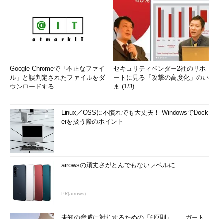
（スクリプト内でタブなどを使って整形している場合は注意する
必要があります）。
標準入力は標準出力と同じように、デフォルトでは画面から
（つまりプロンプトから）の入力に割り当てられています。しか
しこのように、その標準入力も、リダイレクトを使って「すりか
え」ができます。
Google Chromeで「不正なファイ
セキュリティベンダー2社のリポ
ル」と誤判定されたファイルをダ
ートに見る「攻撃の高度化」のい
ウンロードする
ま (1/3)
catというコマンドは詳しく言うと、「与えられた引数をファ
イルとして認識し、それらをつなげて標準出力へ出力する。引数
が存在しない場合は、標準入力から読み込んで標準出力へ出力す
Linux／OSSに不慣れでも大丈夫！ WindowsでDock
erを扱う際のポイント
る」というコマンドです。今回の例題では、「引数が存在しない
場合」の使い方に相当します。もともとはこのcatという名前は
「ファイルをつなげる」という意味の英語のconcatenateから来
ています。残念ながら「ねこ」ではありません。
arrowsの頑丈さがとんでもないレベルに
ではこのcatを使って、いろいろやってみましょう。
PR(arrows)
$ echo 
"Hello World"
>
 testfile
未知の脅威に対抗するための「6原則」――ガート