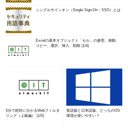
シングルサインオン（Single Sign-On：SSO）とは
通常、実行されたコマンドは図2のように標準出力と画面、標
準入力とキーボードが結びつけられています。
Excelの基本オブジェクト「セル」の参照、移動、
コピー、選択、挿入、削除 (1/4)
図2 プロセスが実行されると、標準入
力と標準出力が結びつけられる
このリダイレクト処理は、echoコマンドをbashが起動する直
前に行っています。上記のシェルスクリプトの処理は次のように
行われています。
入力されたコマンドechoをbashが認識する。
同時にbashは標準出力がhelloworldというファイルにリダ
5分で絶対に分かるWebフィルタ
英語版と日本語版、どっちのOS
イレクトされたことを認識する
リング（上級編） (1/5)
環境が使いやすい？
bashがechoコマンドを起動する直前にechoの標準出力を
ファイルへ変更する（すりかえる）