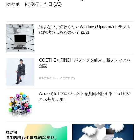
rのサポートが終了した日 (1/2)
$ my_program 
|
 sort
今後シェルスクリプトを勉強していく中では、つねにこの「す
りかえ」機能を頭にいれながらすすめていくことにしましょう。
進まない、終わらないWindows Updateのトラブル
に解決策はあるのか？ (1/2)
「次回」へ
GOETHEとFINCHIがタッグを組み、新メディアを
創設
PR(FINCHI on GOETHE)
AzureでIoTプロジェクトを共同検証する「IoTビジ
ネス共創ラボ」