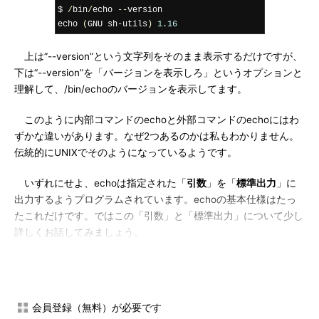
$ 
/
bin
/
echo 
--
version

echo 
(
GNU sh
-
utils
)
1.16
上は“--version”という文字列をそのまま表示するだけですが、
下は“--version”を「バージョンを表示しろ」というオプションと
理解して、/bin/echoのバージョンを表示してます。
このように内部コマンドのechoと外部コマンドのechoにはわ
ずかな違いがあります。なぜ2つあるのかは私もわかりません。
伝統的にUNIXでそのようになっているようです。
いずれにせよ、echoは指定された「
引数
」を「
標準出力
」に
出力するようプログラムされています。echoの基本仕様はたっ
たこれだけです。ではこの「引数」と「標準出力」について少し
詳しくお話してみましょう。
引数とは？
「引数」とは、コマンドを実行する時にコマンドの後ろに（ス
会員登録（無料）が必要です
ペースを空けて）書かれるもののことです。引数を指定すること