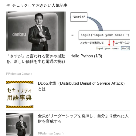
こんどは標準出力について説明しましょう。「標準出力」と
チェックしておきたい人気記事
は、プログラムとOSのあいだでデータをやり取りをする「橋」
の役割をします。プログラムが何かを標準出力に出力すると、そ
れはOS（この場合はLinux）に渡されて解釈され、結果として画
面に文字が表示される仕組みになっています。このような仕組み
になっているおかげで、出力先を「コマンドを実行する段階で」
変更することができます。
「さすが」と言われる驚きや感動
Hello Python (1/3)
例えば、echoコマンドが引数の内容を画面に出力する例を紹
を。新しい価値を生む電通の挑戦
介しました。
PR(dentsu Japan)
echo 
"Hello World"
DDoS攻撃（Distributed Denial of Service Attack）
とは
一方、シェルスクリプトファイルの作成の方法として次のよう
な例も紹介しました。
$ echo 
'echo "Hello World"'
>
 helloworld
全員がリーダーシップを発揮し、自分より優れた人
財を育成する
echoが出力した結果を「helloworld」というファイルに出力す
る方法でした。
PR(dentsu Japan)