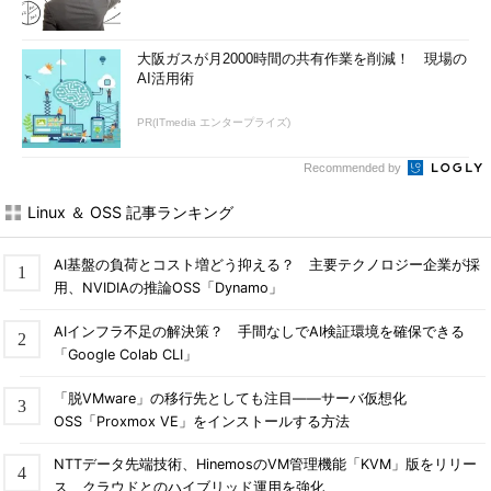
大阪ガスが月2000時間の共有作業を削減！ 現場の
AI活用術
PR(ITmedia エンタープライズ)
Recommended by
Linux ＆ OSS 記事ランキング
AI基盤の負荷とコスト増どう抑える？ 主要テクノロジー企業が採
用、NVIDIAの推論OSS「Dynamo」
AIインフラ不足の解決策？ 手間なしでAI検証環境を確保できる
「Google Colab CLI」
「脱VMware」の移行先としても注目――サーバ仮想化
OSS「Proxmox VE」をインストールする方法
NTTデータ先端技術、HinemosのVM管理機能「KVM」版をリリー
ス クラウドとのハイブリッド運用を強化