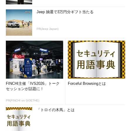
では、echoは、画面に出力するときと、ファイルに出力する
Jeep 抽選で3万円分ギフト当たる
時でプログラム上の処理を分けているのでしょうか？ いいえ、
そうではありません。echoあくまでも渡された引数を標準出力
PR(Jeep Japan)
に出力する仕事以外はしないのです。2つ目の例にある不等号
（>）は「
リダイレクト
」と呼ばれ、「橋の架け替えをするも
の」つまり「標準出力の行き先を変更するもの」です。
OSは図1のようにさまざまなデバイスやファイルへの入出力を
サポートします。デバイスとは周辺装置一般のことを指し、画
面、キーボード゛、モデム、CD-ROM、メモリカード、テープ装
置……とコンピュータで使えるありとあらゆる装置はデバイスと
してOSでサポートされています。
FINCHI主催「IVS2026」トーク
Forceful Browsingとは
セッションが話題に！
PR(FINCHI on GOETHE)
「トロイの木馬」とは
図1 OSは画面やキーボードなどの入出
力をサポート