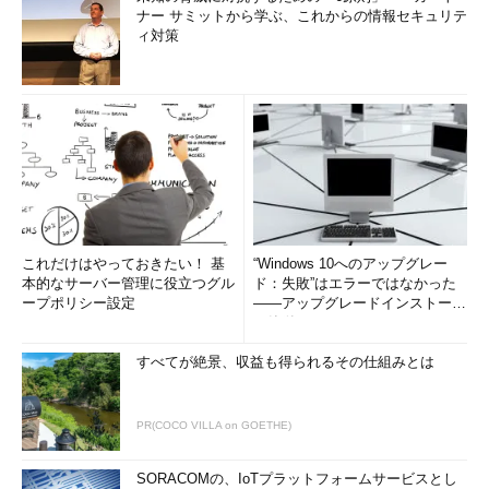
すでに解説したとおり、リダイレクトによりファイルへ文字を出
ナー サミットから学ぶ、これからの情報セキュリテ
力しています。これをcatで出力してみます。
ィ対策
$ cat 
<
Hello
World
この例はどうでしょうか？ さきほどとは逆向きのリダイレク
ト（<）ですね。これは「標準入力」を「ファイル」に「すりか
え」することを表します。catにしてみれば、標準入力がすりか
えられたことなどおかまいなしですから、最初の例と全く同じよ
うに標準入力から読み込んで標準出力へ出力しているだけです。
これだけはやっておきたい！ 基
“Windows 10へのアップグレー
本的なサーバー管理に役立つグル
ド：失敗”はエラーではなかった
標準出力と標準入力をつなげる
ープポリシー設定
――アップグレードインストール
の簡単まとめ (1/3...
次にこれはどうでしょうか？
すべてが絶景、収益も得られるその仕組みとは
$ echo 
"Hello World"
|
 cat
PR(COCO VILLA on GOETHE)
縦棒（|）は「
パイプ
」と呼ばれ、1つめのコマンド（パイプの
左側）の「標準出力」を2つ目のコマンドの「標準入力」に渡す
SORACOMの、IoTプラットフォームサービスとし