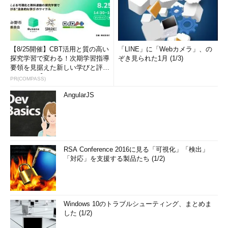
【8/25開催】CBT活用と質の高い
「LINE」に「Webカメラ」、の
探究学習で変わる！次期学習指導
ぞき見られた1月 (1/3)
要領を見据えた新しい学びと評価
のカタチ【オンラインイベ...
PR(COMPASS)
AngularJS
RSA Conference 2016に見る「可視化」「検出」
「対応」を支援する製品たち (1/2)
Windows 10のトラブルシューティング、まとめま
した (1/2)