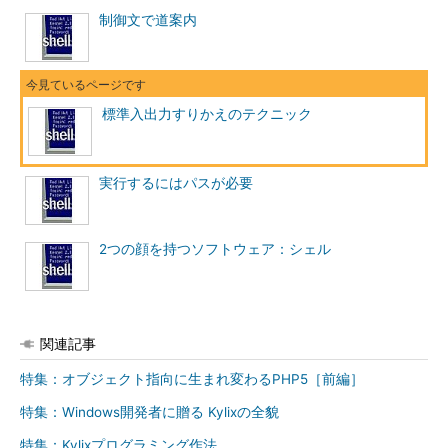
制御文で道案内
とやればカレントディレクトリのファイルがピリオド（.）で
始まるものを除いてすべて表示されます。ビリオドではじまるフ
ァイルはLinuxでは伝統的に隠しファイル、設定ファイルとして
使われいるので間違って消したり（rm *などして）しないように
標準入出力すりかえのテクニック
なっています。かといってまったく見ることができないわけでは
なく、以下のようにすればピリオドで始まるファイルにもマッチ
します。
実行するにはパスが必要
$ echo 
.*
.
..
.
abc 
2つの顔を持つソフトウェア：シェル
ではいろいろと例を挙げてみます。下記では、1文字に合致す
る“?”と、囲まれた任意の文字の中の1文字に合致する[ ]を紹介し
ます。
関連記事
$ echo a
?
b

特集：オブジェクト指向に生まれ変わるPHP5［前編］
abc a3b

特集：Windows開発者に贈る Kylixの全貌
$ echo a
[
34
]*
a3b a45b
特集：Kylixプログラミング作法