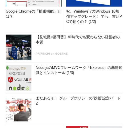
標準出力に対応するものとして、「
標準入力
」というものが存
Google Chromeの「拡張機能」と
祝、Windows 7のWindows 10無
在します。以下の内容のファイルを作成し、実行してみましょ
は？
償アップグレード！ でも、古いP
う。ファイル名を「helloworld2」とします。
Cで動くの？ (1/2)
Helloworld2
【見城徹×藤田晋】AI時代でも変わらない経営者の
cat 
<<
本質
Hello
World
EOF
PR(FINCHI on GOETHE)
さっそく実行してみましょう。
Node.jsのMVCフレームワーク「Express」の基礎知
識とインストール (1/3)
Hello
World
Helloworld2では、「≪」と最後の「
EOF
」にはさまれた部分
まだあるぞ！ グループポリシーの“鉄板”設定パート
を「標準入力」として取り込み、catというプログラムへ渡して
2
実行させています。実はここにある最初の“EOF”は、ほかの文字
列であってもなんでもかまいません。ただし、最後の「EOF」
（3行目のEOF）は、必ず行頭から始まっている必要があります