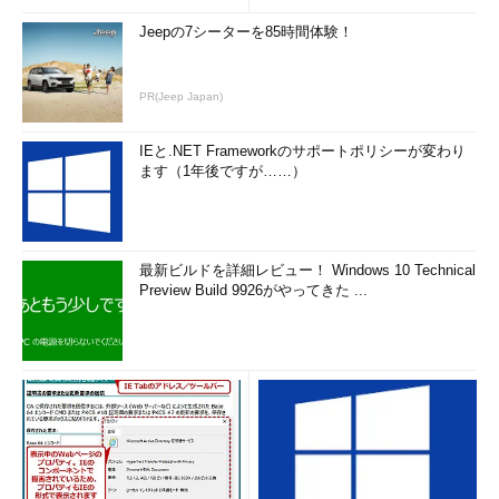
echoコマンドは標準出力へ文字を出力する。echoはファ
Jeepの7シーターを85時間体験！
イルへ変更されていることは全く意識しない。
echoにより標準出力（bashによりファイルへすりかえら
れている）へ出力された情報をOSが受け取り、ファイルへ
PR(Jeep Japan)
書き込む。
IEと.NET Frameworkのサポートポリシーが変わり
ます（1年後ですが……）
最新ビルドを詳細レビュー！ Windows 10 Technical
Preview Build 9926がやってきた ...
図3 標準出力をファイルにすり替えることができ
る
この「すりかえ」は、細かい内部処理で言うと「fork」という
プロセスを作る処理と「exec」というプログラムを行うことで
実現されています。しかしこれについては、また別の機会に書き
たいと思います。
“cat=ねこ” のこと？