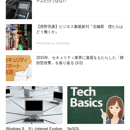
テムだけではない
では、それはperlなどのスクリプト言語とどう違うのでしょう
か？。Perlはすばらしいスクリプト言語で、世界でいちばん使わ
れているといっても過言ではありません。これまでの例でやった
【西野亮廣】ビジネス書最新刊『北極星 僕たちは
ようなことは当然すべてPerlでも実現できます。ただ、Perlでな
どう働くか』
にかをやりたいときは、ほとんどすべてを「Perlの言葉」で表現
しなくてはなりません（もちろんPerlでも外部コマンドの起動は
PR(FINCHI on GOETHE)
できます）。
2015年、セキュリティ業界に激震をもたらした「標
一方シェルスクリプトでは、それぞれ独立したプログラムを組
的型攻撃」を振り返る (1/2)
み合わせていきます。標準入出力型のプログラムであれば、ここ
で紹介したリダイレクトとパイプを使って自由に組み合わせるこ
とができますし、そうでなくても、そのコマンドを実行するだけ
のことも当然できます。
もしあなたが新しい標準入出力型のプログラムを作ったとしま
しょう。そのコマンドにはまだ並べ替え機能がなかったとしま
す。その場合であっても、シェルスクリプトであれば、以下のよ
うに簡単に、結果を並べ替えて表示する機能を実現できます。
Windows 8、古いInternet Explore
NoSQL