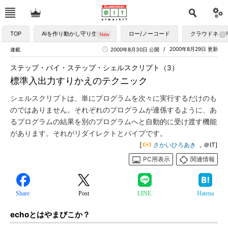
TOP
AIを作り動かし守り生かす
ロー/ノーコード
クラウドネイ
2000年8月29日 更新
連載
2000年8月30日 公開
ステップ・バイ・ステップ・シェルスクリプト（3）
標準入出力すりかえのテクニック
シェルスクリプトは、単にプログラムを次々に実行するだけのも
のではありません。それぞれのプログラムが連係するように、あ
るプログラムの結果を別のプログラムへと自動的に受け渡す機能
があります。それがリダイレクトとパイプです。
[
さかいひろあき
，＠IT]
PC用表示
関連情報
Share
Post
LINE
Hatena
echoとはやまびこか？