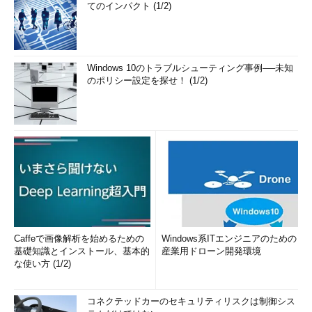
働きをします。１つめのプログラム（またはコマンド）の標準出
てのインパクト (1/2)
力をOS内部の「パイプ」というファイルに保存し、2つめのプロ
グラムにそのファイルを渡している、という理解をするとわかり
やすいかもしれません。ここでも2つのプログラムとも、パイプ
を意識することは決してありません。単に標準出力、標準入力に
Windows 10のトラブルシューティング事例──未知
のポリシー設定を探せ！ (1/2)
対して読み書きしているだけです。
図4 複数のプロセスでも標準入力と標準出力をつ
ないでいくことで連係させることができる。それ
がパイプの役割だ
Caffeで画像解析を始めるための
Windows系ITエンジニアのための
基礎知識とインストール、基本的
産業用ドローン開発環境
この「すりかえ」ができることはシェルスクリプトの基本とな
な使い方 (1/2)
ります。ほかのプログラム言語やスクリプトと違い、シェルスク
リプトとは元々存在するプログラムを組み合わせて、リダイレク
コネクテッドカーのセキュリティリスクは制御シス
トなどを駆使し、ある機能を組みあげていくものなのです。