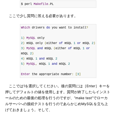
$ perl 
Makefile
.
PL
ここで少し質問に答える必要があります。
Which
 drivers 
do
 you want to install
?
1
)
MySQL
2
)
 mSQL only 
(
either 
of
 mSQL 
1
or
 mSQL 
2
)
3
)
MySQL
and
 mSQL 
(
either 
of
 mSQL 
1
or
mSQL 
2
)
4
)
 mSQL 
1
and
 mSQL 
2
5
)
MySQL
,
 mSQL 
1
and
 mSQL 
2
Enter
 the appropriate number
:
[
3
]
ここでは1を選択してください。後の質問には［Enter］キーを
押してデフォルトの値を使用します。質問が終了したらインスト
ールのための最後の処理を行うのですが、“make test”でローカ
ルサーバへの接続テストを行うのであらかじめMySQLを立ち上
げておきましょう。そして、