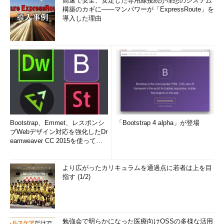
高速で安全、安定した専用線接続が理想のシステム
構築のカギに――マンパワーが「ExpressRoute」を
導入した理由
Bootstrap、Emmet、レスポンシ
「Bootstrap 4 alpha」が登場
ブWebデザイン対応を強化したDr
eamweaver CC 2015を使って
み...
より広がったカリキュラムを通過点に若者は上を目
指す (1/2)
勉強会で明らかになった医療向けOSSの多様な活用