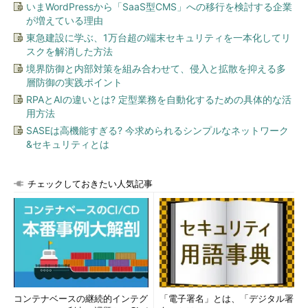
いまWordPressから「SaaS型CMS」への移行を検討する企業
が増えている理由
東急建設に学ぶ、1万台超の端末セキュリティを一本化してリ
スクを解消した方法
境界防御と内部対策を組み合わせて、侵入と拡散を抑える多
層防御の実践ポイント
RPAとAIの違いとは? 定型業務を自動化するための具体的な活
用方法
SASEは高機能すぎる? 今求められるシンプルなネットワーク
&セキュリティとは
チェックしておきたい人気記事
コンテナベースの継続的インテグ
「電子署名」とは、「デジタル署