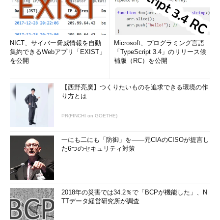
NICT、サイバー脅威情報を自動
Microsoft、プログラミング言語
集約できるWebアプリ「EXIST」
「TypeScript 3.4」のリリース候
を公開
補版（RC）を公開
【西野亮廣】つくりたいものを追求できる環境の作
り方とは
PR(FINCHI on GOETHE)
一にも二にも「防御」を――元CIAのCISOが提言し
た6つのセキュリティ対策
2018年の災害では34.2％で「BCPが機能した」、N
TTデータ経営研究所が調査