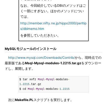
なお、今回紹介しているDBIのメソッドはご
く一部にすぎない。ほかのメソッドについ
ては、
http://member.nifty.ne.jp/hippo2000/perltip
s/dbimemo.htm
を参照していただきたい。
MySQLモジュールのインストール
http://www.mysql.com/Downloads/Contrib/
から、現時点での
最新版である
Msql-Mysql-modules-1.2215.tar.gz
をダウンロー
ドし、展開します。
$ tar xvfz 
Msql
-
Mysql
-
modules
-
1.2215
.
tar
.
gz

$ cd 
Msql
-
Mysql
-
modules
-
1.2215
次に
Makefile.PL
スクリプトを実行します。