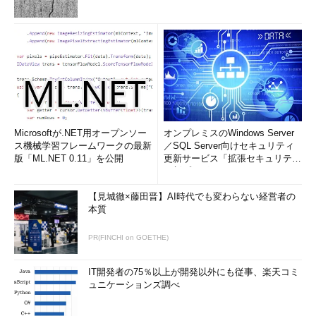
Microsoftが.NET用オープンソー
オンプレミスのWindows Server
ス機械学習フレームワークの最新
／SQL Server向けセキュリティ
版「ML.NET 0.11」を公開
更新サービス「拡張セキュリティ
更新プログ...
【見城徹×藤田晋】AI時代でも変わらない経営者の
本質
PR(FINCHI on GOETHE)
IT開発者の75％以上が開発以外にも従事、楽天コミ
ュニケーションズ調べ