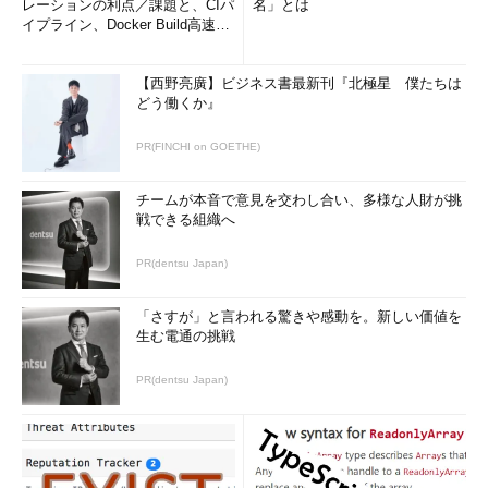
レーションの利点／課題と、CIパ
名」とは
イプライン、Docker Build高速化
のコツ (1/2...
【西野亮廣】ビジネス書最新刊『北極星 僕たちは
どう働くか』
PR(FINCHI on GOETHE)
チームが本音で意見を交わし合い、多様な人財が挑
戦できる組織へ
PR(dentsu Japan)
「さすが」と言われる驚きや感動を。新しい価値を
生む電通の挑戦
PR(dentsu Japan)