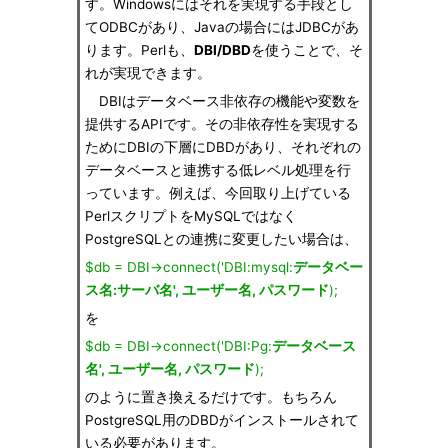
す。Windowsにはそれを実現する手段とし
てODBCがあり、Javaの場合にはJDBCがあ
ります。Perlも、
DBI/DBD
を使うことで、そ
れが実現できます。
DBIはデータベース非依存の機能や変数を
提供するAPIです。その非依存性を実現する
ためにDBIの下層にDBDがあり、それぞれの
データベースと連携する低レベル処理を行
っています。例えば、今回取り上げている
PerlスクリプトをMySQLではなく
PostgreSQLとの連携に変更したい場合は、
$db = DBI->connect('DBI:mysql:
データベー
ス名:サーバ名', ユーザー名, パスワード
);
を
$db = DBI->connect('DBI:Pg:
データベース
名', ユーザー名, パスワード
);
のように置き換えるだけです。もちろん
PostgreSQL用のDBDがインストールされて
いる必要があります。