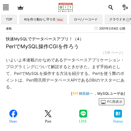
TOP
AIを作り動かし守り生かす
ロー/ノーコード
クラウドネイ
連載
2001年3月6日 公開
快速MySQLでデータベースアプリ！（4）
PerlでMySQL操作CGIを作ろう
（1/4 ページ）
いよいよ本連載のかなめであるデータベースアプリケーション・
プログラミングについて解説するときがきた。まず手始めとし
て、PerlでMySQLを操作する方法を紹介する。Perlを使う際のポ
イントは、Perl用汎用データベースAPIであるDBIのマスターにあ
る。
[
鶴長鎮一
，MySQLユーザ会]
PC用表示
Share
Post
LINE
Hatena