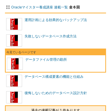
テンポラリー作業用テーブルスペース
Oracleマイスター養成講座 連載一覧
全 6 回
ユーザーテーブルスペース
運用計画による効果的なバックアップ法
データファイルの作成
では、実際にデータファイルを作成してみましょう。実際に
失敗しないデータベース作成方法
は、テーブルスペースを作成するSQL文のパラメータとしてデー
タファイル名とその大きさを指定します。
サーバマネージャ（svrmgrl）でconnectするか、sqlplusでシ
データファイル管理の勘所
ステム権限（実際にはcreate tablespace権限）を持っているユ
ーザー（通常はsys）でOracleにログインし、以下のcreate
tablespace文を実行します。
データベース構成要素の機能と仕組み
CREATE TABLESPACE 

USER1 DATAFILE 

後悔しないためのデータベース設計方針
'/oracle/SFO/user1_1.dbf'
 SIZE 
100M
,
'/oracle/SFO/user1_2.dbf'
 SIZE 
100M
;
過去の連載記事が 1 件あります