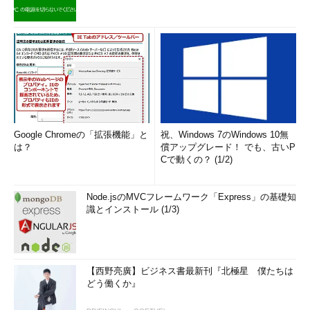
けですし、それ以前にOracleマイスターとしてはしっかりテーブ
ルスペースのサイズと残り容量を把握しながら運用しなくてはな
らないからです。
テーブルスペースの残りが足りなくなってきたら、改めて
ALTER TABLESPACE
文を使ってデータファイルを追加します。
SQL
>
 ALTER TABLESPACE 

USER1 ADD DATAFILE 

Google Chromeの「拡張機能」と
祝、Windows 7のWindows 10無
SQL
>
'/oracle/SFO/user1_3.dbf'
 size 
は？
償アップグレード！ でも、古いP
Cで動くの？ (1/2)
50M
;
Tablespace
 altered
.
テーブルスペース管理の重要性
Node.jsのMVCフレームワーク「Express」の基礎知
識とインストール (1/3)
実際に運用されているデータベースでよくある問題は、テーブ
ルスペースの領域に関するものでしょう。データは、どんなシス
テムでも常に増えていくといっても過言ではありません。残り領
域が少なくなると、新しいテーブルが作れなくなったり
EXTEND
【西野亮廣】ビジネス書最新刊『北極星 僕たちは
エラー
（テーブルが拡張できない）が発生したりします。OSの
どう働くか』
管理の第1歩がディスク（ボリューム）の管理であるのと同様、