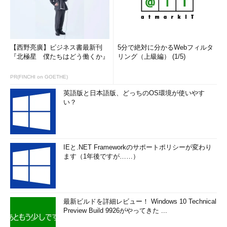
ます。
上記の
INITIAL
／
NEXT
で指定される領域の塊を「
エクステン
【西野亮廣】ビジネス書最新刊
5分で絶対に分かるWebフィルタ
ト
」と呼びます。つまり、通常は作成直後のテーブルは1つのエ
『北極星 僕たちはどう働くか』
リング（上級編） (1/5)
クステントからなっていますが、データの増加によって自動拡張
される際にエクステントが自動的に追加されていくわけです。上
PR(FINCHI on GOETHE)
記の例では、1テーブル当たり4096個まで自動的に追加されるこ
英語版と日本語版、どっちのOS環境が使いやす
とになります。
い？
MINEXTENTS
と
DEFAULT STORAGE
オプションは必ず指定す
るようにしましょう。というのも、運用を続けていくとどうして
もテーブルスペースは「断片化」して使用効率が悪くなっていき
IEと.NET Frameworkのサポートポリシーが変わり
ます。テーブルの拡大・縮小が繰り返されると使われなくなった
ます（1年後ですが……）
「エクステント」が発生するのですが、その大きさがバラバラだ
と再利用されにくくなってしまうからです。
データファイルのオプションである
AUTOEXTEND
はオフにす
最新ビルドを詳細レビュー！ Windows 10 Technical
ることをお勧めします。というのも、データファイルを自動拡張
Preview Build 9926がやってきた ...
可能にしても、もともとのディスクの大きさ以上にはできないわ