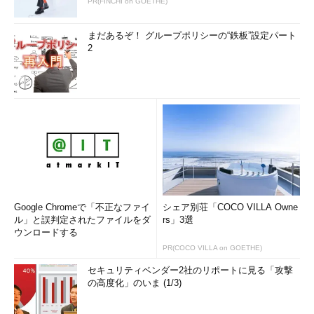
PR(FINCHI on GOETHE)
Oracleマイスターとしてはテーブルスペースの残り領域をしっか
り管理しましょう。最初に見積もったテーブルサイズのまま一切
まだあるぞ！ グループポリシーの“鉄板”設定パート
拡張しない（必要ない）のが一番理想的なのですが、実際の運用
2
ではテーブルの拡張は致し方ないところだと思います。
作成したテーブルスペースやデータファイルの大きさ、そして
残り容量は以下のSQL文を実行することにより把握できます。
SQL
>
select
*
from
 sys
.
dba_data_files
;
SQL
>
select
*
from
 sys
.
dba_free_space
;
SQL
>
select
*
from
sys
.
dba_free_space_coalesced
;
Google Chromeで「不正なファイ
シェア別荘「COCO VILLA Owne
これらのdbaで始まる名前のテーブル（ビュー）は「データデ
ル」と誤判定されたファイルをダ
rs」3選
ウンロードする
ィクショナリ」と呼ばれ、データベース内の重要な情報を見るこ
PR(COCO VILLA on GOETHE)
とができるようになっています。これらの詳細についてはここで
は特に説明しませんが、ぜひ一度上記のSQL文を実行してみてく
セキュリティベンダー2社のリポートに見る「攻撃
ださい。
の高度化」のいま (1/3)
「次回」へ