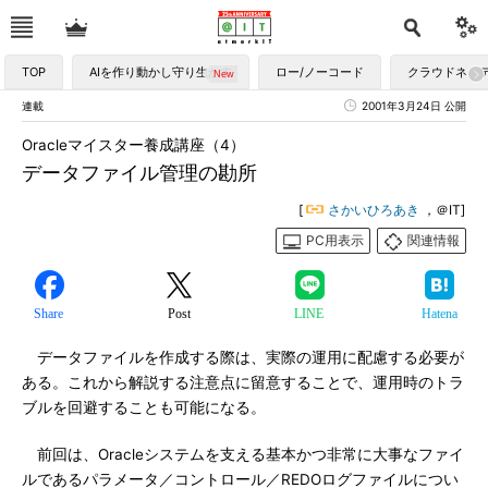
TOP
AIを作り動かし守り生かす
ロー/ノーコード
クラウドネイ
連載
2001年3月24日 公開
Oracleマイスター養成講座（4）
データファイル管理の勘所
[
さかいひろあき
，＠IT]
PC用表示
関連情報
Share
Post
LINE
Hatena
データファイルを作成する際は、実際の運用に配慮する必要が
ある。これから解説する注意点に留意することで、運用時のトラ
ブルを回避することも可能になる。
前回は、Oracleシステムを支える基本かつ非常に大事なファイ
ルであるパラメータ／コントロール／REDOログファイルについ