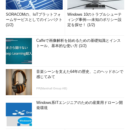
SORACOMの、IoTプラットフォ
Windows 10のトラブルシューテ
ームサービスとしてのインパクト
ィング事例──未知のポリシー設
(1/2)
定を探せ！ (1/2)
Caffeで画像解析を始めるための基礎知識とインス
トール、基本的な使い方 (1/2)
音楽シーンを支えた64年の歴史、このヘッドホンで
感じてみて
PR(Marshall Group AB)
Windows系ITエンジニアのための産業用ドローン開
発環境