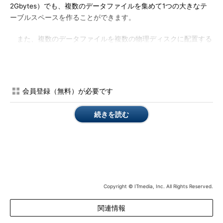
2Gbytes）でも、複数のデータファイルを集めて1つの大きなテ
ーブルスペースを作ることができます。
また、複数のデータファイルを複数の物理ディスクに配置する
ことにより、ディスクI/O負荷を分散させることもできます。経
験的に、これはパフォーマンス向上に非常に効果的です。また、
テーブルスペースの使用状況により、後からデータファイルを追
加してテーブルスペースのサイズを拡張することもできます。
会員登録（無料）が必要です
テーブルスペースにはユーザーのテーブルやインデックスだけ
続きを読む
でなく、システム領域（ユーザーログイン名やたくさんのシステ
ム情報を格納）や、ロールバックセグメントなども格納されま
す。これらは、1つのテーブルスペースにすべて格納することも
できるのですが、実際のデータベース運用を任されたOracleマイ
スターがそれで満足していてはいけません。運用管理のことを考
慮した場合、少なくとも以下の4つのテーブルスペースに分割し
て作成する必要があります。
Copyright © ITmedia, Inc. All Rights Reserved.
システム領域用テーブルスペース
関連情報
ロールバックセグメント用テーブルスペース