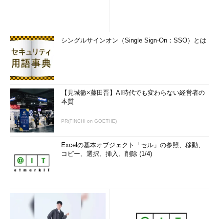
テーブル作成時のデフォルトサイズを指
定します。
NEXT
シングルサインオン（Single Sign-On：SSO）とは
テーブルのデータが多くなってきたとき
に、テーブルの領域を拡張する大きさを
指定します。
【見城徹×藤田晋】AI時代でも変わらない経営者の
MINEXTENTS
本質
「エクステント」の最小数を指定しま
す。
PR(FINCHI on GOETHE)
MAXEXTENTS
Excelの基本オブジェクト「セル」の参照、移動、
「エクステント」の最大数を指定しま
コピー、選択、挿入、削除 (1/4)
す。
PCTINCREASE
次の「エクステント」の増加分をパーセ
ントで指定します。よほどの理由がない
限り、ここは「0」にすることをお勧めし