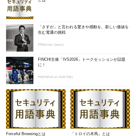
新たに追加したオプションの意味を以下に示します。
AUTOEXTEND OFF
データファイルの自動拡張を禁止します。
「さすが」と言われる驚きや感動を。新しい価値を
生む電通の挑戦
MINIMUM EXTENTS
PR(dentsu Japan)
テーブルスペースの最小「エクステント」（後
述）のサイズを指定します。
FINCHI主催「IVS2026」トークセッションが話題
に！
DEFAULT STORAGE
このテーブルスペースに作られるテーブル標準
PR(FINCHI on GOETHE)
のSTORAGE句を設定します。テーブル作成時
にSTORAGEの指定を省略した場合、このテー
ブルスペースの標準値が使用されます。
STORAGE句とは、テーブルの最初の大きさや
拡張される場合の大きさを定義するものです。
STORAGE句の主なオプション
INITIAL
Forceful Browsingとは
「トロイの木馬」とは