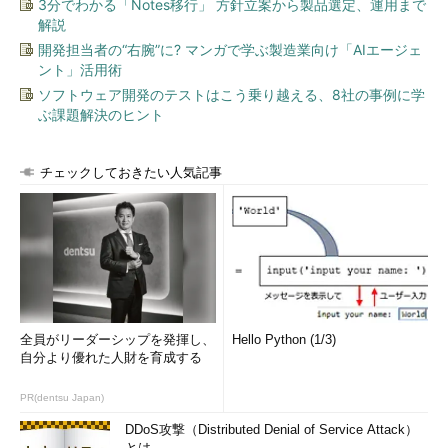
3分でわかる「Notes移行」 方針立案から製品選定、運用まで
解説
このように、「
Tablespace created.
」と表示されれば成功で
開発担当者の“右腕”に? マンガで学ぶ製造業向け「AIエージェ
す。
ント」活用術
ソフトウェア開発のテストはこう乗り越える、8社の事例に学
create tablespaceのオプション
ぶ課題解決のヒント
上記のcreate tablespace文は最低限のオプションしか付けて
いません。Oracleマイスターとしては、もう少し細かい設定をす
チェックしておきたい人気記事
るためにオプションを追加しましょう。
CREATE TABLESPACE

USER1 DATAFILE 

'/oracle/SFO/user1_1.dbf'
 SIZE 
100M
AUTOEXTEND OFF

,
'/oracle/SFO/user1_2.dbf'
 SIZE 
100M
全員がリーダーシップを発揮し、
Hello Python (1/3)
AUTOEXTEND OFF

自分より優れた人財を育成する
MINIMUM EXTENT 
1M
DEFAULT STORAGE 
(
 INITIAL 
1M
 NEXT 
1M
PR(dentsu Japan)
MINEXTENTS 
1
 MAXEXTENTS 
4096
PCTINCREASE 
0
)
;
DDoS攻撃（Distributed Denial of Service Attack）
とは