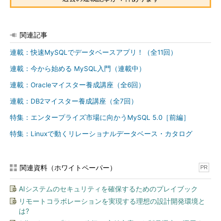
このSQL文はデータファイルuser1_1.dbfとuser1_2.dbfを作成
し、それらからUSER1というテーブルスペースを作成していま
す。
関連記事
実際の実行結果は以下のようになります。
連載：快速MySQLでデータベースアプリ！（全11回）
連載：今から始める MySQL入門（連載中）
/*********SQL*Plus: Release 8.0.5.0.0 - 
連載：Oracleマイスター養成講座（全6回）
Production on 

連載：DB2マイスター養成講座（全7回）
Wed Jan 31 22:51:9 2001

(c) Copyright 1998 Oracle Corporation.  
特集：エンタープライズ市場に向かうMySQL 5.0［前編］
All

rights reserved.

特集：Linuxで動くリレーショナルデータベース・カタログ
Connected to:

Oracle8 Release 8.0.5.0.0 - Production

PL/SQL Release 8.0.5.0.0 - Production

関連資料（ホワイトペーパー）
PR
SQL> CREATE TABLESPACE USER1 DATAFILE

SQL> '/oracle/SFO/user1_1.dbf' SIZE 100M

AIシステムのセキュリティを確保するためのプレイブック
SQL> ,'/oracle/SFO/user1_2.dbf' SIZE 
リモートコラボレーションを実現する理想の設計開発環境と
100M;

は?
Tablespace created.

SQL>