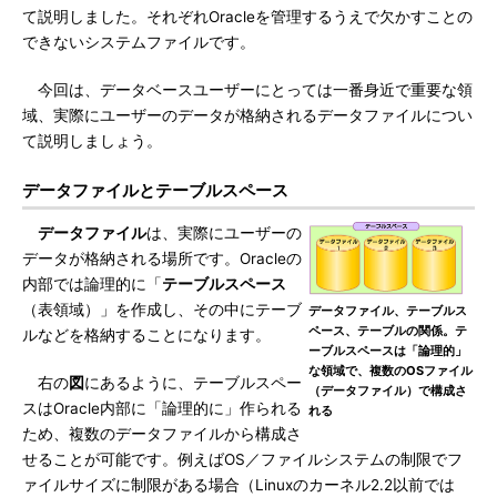
て説明しました。それぞれOracleを管理するうえで欠かすことの
できないシステムファイルです。
今回は、データベースユーザーにとっては一番身近で重要な領
域、実際にユーザーのデータが格納されるデータファイルについ
て説明しましょう。
データファイルとテーブルスペース
データファイル
は、実際にユーザーの
データが格納される場所です。Oracleの
内部では論理的に「
テーブルスペース
（表領域）」を作成し、その中にテーブ
データファイル、テーブルス
ペース、テーブルの関係。テ
ルなどを格納することになります。
ーブルスペースは「論理的」
な領域で、複数のOSファイル
右の
図
にあるように、テーブルスペー
（データファイル）で構成さ
スはOracle内部に「論理的に」作られる
れる
ため、複数のデータファイルから構成さ
せることが可能です。例えばOS／ファイルシステムの制限でフ
ァイルサイズに制限がある場合（Linuxのカーネル2.2以前では