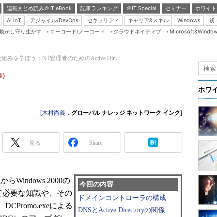
連載まとめ読み＠IT eBook
記事ランキング
＠IT Special
セミナー
ホワイト
AI IoT
アジャイル/DevOps
セキュリティ
キャリア&スキル
Windows
初
り動かし守り生かす
ローコード/ノーコード
クラウドネイティブ
Microsoft&Windo
Server & Storage
HTML5 + UX
組みを学ぼう：NT管理者のためのActive Dir...
Smart & Social
4）
Coding Edge
ホワ
Java Agile
[
木村尚義
，
グローバル ナレッジ ネットワーク インク
]
Database Expert
Linux ＆ OSS
見る
Share
Master of IP Networ
Security & Trust
Test & Tools
らWindows 2000の
今回の内容
に関して必要な知識や、その
Insider.NET
ドメインコントローラの構成
Promo.exeによる
ブログ
DNSとActive Directoryの関係