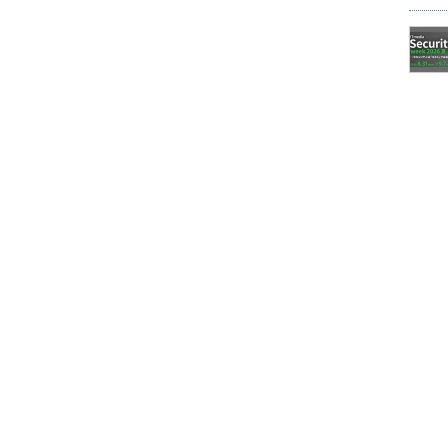
作成後は、フォレストの作成方法を確認してく
ドメインツリーの新しいフォレストを作成」を選
ると拡大表示します）
成」を選択したので、ここでドメイン名を登録す