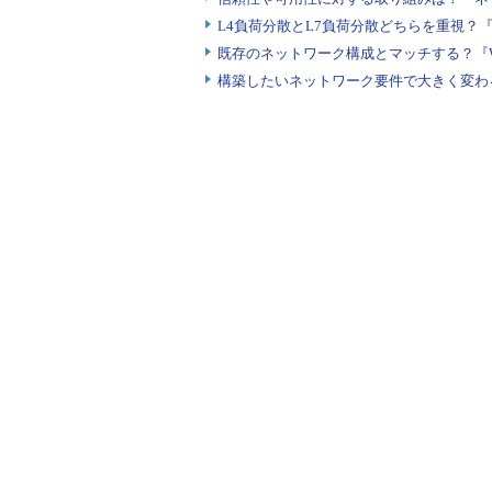
L4負荷分散とL7負荷分散どちらを重視？
既存のネットワーク構成とマッチする？『
構築したいネットワーク要件で大きく変わ
画面3 次にドメインツリ
トールなので、「新しいド
ックすると拡大表示します
(4) フォレストの作成
やはり、
(2) (3)
と同様の理由で「
フォレストとは、「co.jp」や「c