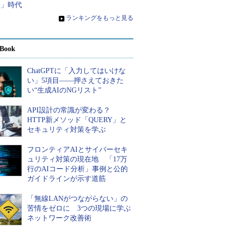
い」時代
»
ランキングをもっと見る
Book
ChatGPTに「入力してはいけな
い」5項目――押さえておきた
い“生成AIのNGリスト”
API設計の常識が変わる？
HTTP新メソッド「QUERY」と
セキュリティ対策を学ぶ
フロンティアAIとサイバーセキ
ュリティ対策の現在地 「17万
行のAIコード分析」事例と公的
ガイドラインが示す道筋
「無線LANがつながらない」の
苦情をゼロに 3つの現場に学ぶ
ネットワーク改善術