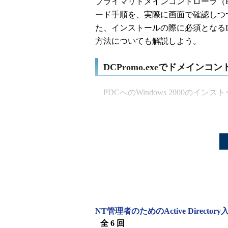
プライマリドメインコントローラ（
ード手順を、実際に画面で確認しつ
た、インストールの際に必須となる
方法についても解説しよう。
DCPromo.exeでドメイン
PDCへのWindows 2000の
われる。Windows 2000 Serv
ドが起動する。もしウィザードが起動
「\i386\Winnt32.exe」を
ので、詳細は省略する。ここからは、W
動後の構成について解説していこう
(1) インストールウィザードの
PDCをアップグレードすると、再起動
NT管理者のためのActive Director
「Active Directoryのインスト
全 6 回