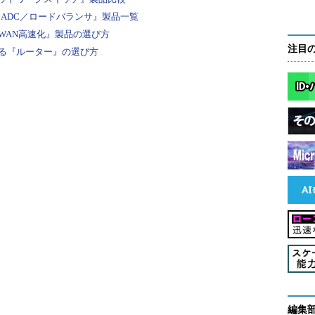
『ADC／ロードバランサ』製品一覧
WAN高速化』製品の選び方
注目
る『ルーター』の選び方
ーの作成方法を確認してくる。やはり新規インス
メインツリーを作成」を選択する（画面をクリ
）
ドメインツリーの新しいフォレストを作成」を選ぶ。
om」など所属するドメイン名は異なるが、管理を統合し
編集