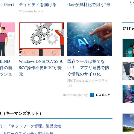
Direct
ティビティを届ける
flareが無料化で狙う“最
をAIに丸
後の障壁”
PR(dentsu Japan)
.
＠IT e
IND
Windows DNSにCVSS 9.
既存ツールは捨てな
7件の脆
8の“操作不要RCE”が発
い！ アプリ連携で防
ャッシュ
覚
ぐ情報のサイロ化
れ
PR(ITmedia エンタープライ
toryインストールウィザードでは、最初に作成するドメ
ズ)
てくる。今回は初めてActive Directoryを
Recommended by
新しいドメインのドメインコントローラ」を選
ると拡大表示します）
較（キーマンズネット）
う！『ネットワーク管理』製品比較
ツリーを作成」を選ぶ。
ットワークスイッチ』製品比較