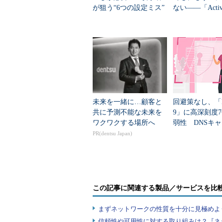
が狙う“6つの設定ミス”
ない――「Active 
ory」障害対応
ごと任せてみた..
未来を一緒に…顧客と
回避策なし、「B
共に予測不能な未来を
9」に高深刻度
ワクワクする場所へ
弱性 DNSキ
汚染やDoSの恐
PR(dentsu Japan)
画面2 Active Dire
インコントーロラの種類を確認し
インストールするので、「
択する（画面をクリックす
この記事に関連する製品／サービスを比
(3) ドメインツリーの作成
まずネットワークの性質を十分に見極めよ
(2)
と同じ理由で「新しいドメイン
信頼性や可用性に対する取り組みは？『ネ