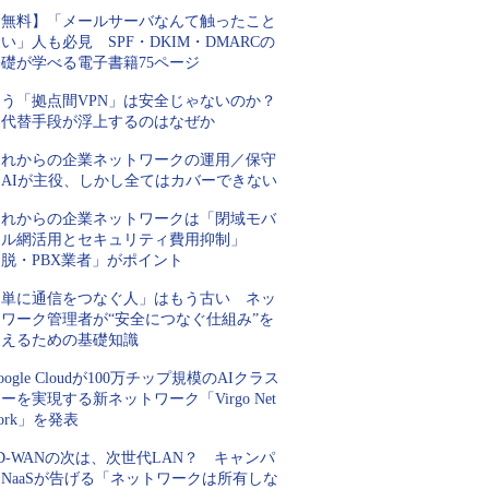
【無料】「メールサーバなんて触ったこと
い」人も必見 SPF・DKIM・DMARCの
基礎が学べる電子書籍75ページ
もう「拠点間VPN」は安全じゃないのか？
代替手段が浮上するのはなぜか
これからの企業ネットワークの運用／保守
はAIが主役、しかし全てはカバーできない
これからの企業ネットワークは「閉域モバ
イル網活用とセキュリティ費用抑制」
脱・PBX業者」がポイント
「単に通信をつなぐ人」はもう古い ネッ
トワーク管理者が“安全につなぐ仕組み”を
支えるための基礎知識
oogle Cloudが100万チップ規模のAIクラス
ーを実現する新ネットワーク「Virgo Net
ork」を発表
D-WANの次は、次世代LAN？ キャンパ
NaaSが告げる「ネットワークは所有しな