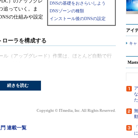
PDC）のアップグレ
DNSの基礎をおさらいしよう
つ追っていく。ま
DNSゾーンの種類
DNSの仕組みや設定
インストール後のDNSの設定
アイ
コントローラを構成する
キャ
インストール（アップグレード）作業は、ほとんど自動で行
Mast
erのCD-ROMを挿入すると、自動的にインストールウィザー
しない場合には、CD-ROM内のファイル
直接実行しよう。インストール自体は以上の操作だけで終了する
続きを読む
indows 2000へのアップグレードが完了し、再起
。
起動
Copyright © ITmedia, Inc. All Rights Reserved.
無
後、自動的にDCPromo.exeが呼び出され、
y入門 連載一覧
ールウィザード」が起動する。