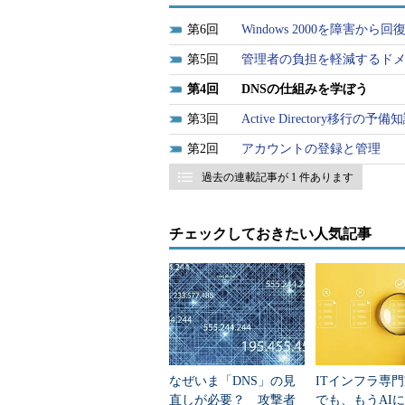
6
Windows 2000を障害から
5
管理者の負担を軽減するドメ
4
DNSの仕組みを学ぼう
3
Active Directory移行の予備
2
アカウントの登録と管理
過去の連載記事が 1 件あります
チェックしておきたい人気記事
画面1 PDCのWindow
自動的に「Active Dir
をクリックすると拡大表示
(2) ドメインコントローラの種
今回、初めてActive Direct
なぜいま「DNS」の見
ITインフラ専
ントローラ」を選ぶ。
直しが必要？ 攻撃者
でも、もうAI