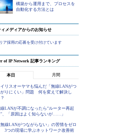
構築から運用まで、プロセスを
自動化する方法とは
ティメディアからのお知らせ
リア採用の応募を受け付けています
er of IP Network 記事ランキング
月間
本日
アイリスオーヤマも悩んだ「無線LANがつ
ながりにくい」問題 何を変えて解決し
た？
線LANが不調になったら“ルーター再起
動”、「原因はよく知らないが……」
「無線LANがつながらない」の苦情をゼロ
に 3つの現場に学ぶネットワーク改善術