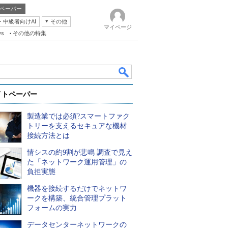
ペーパー
・中級者向けAI
その他
マイページ
ws
その他の特集
イトペーパー
製造業では必須?スマートファク
トリーを支えるセキュアな機材
接続方法とは
情シスの約9割が悲鳴 調査で見え
k
た「ネットワーク運用管理」の
負担実態
機器を接続するだけでネットワ
ークを構築、統合管理プラット
フォームの実力
データセンターネットワークの