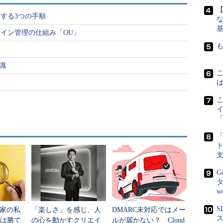
回復する3つの手順
な
イン管理の仕組み「OU」
知識
「
s 2000へのアップグレードが終了後、再起動すると
ectoryのインストールウィザード」が起動する（画面
します）
G
類の選択
タ
w
oryをインストールするので、「新しいドメインのドメインコ
S
門家の私
「楽しさ」を感じ、人
DMARC未対応ではメー
ス
には勝て
の心を動かすクリエイ
ルが届かない？ Cloud