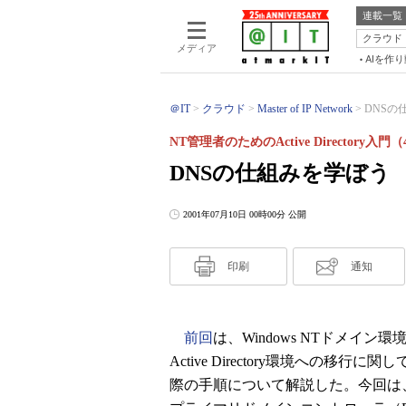
連載一覧
クラウド
メディア
AIを作
＠IT
クラウド
Master of IP Network
DNSの仕
NT管理者のためのActive Directory入門（
DNSの仕組みを学ぼう
2001年07月10日 00時00分 公開
印刷
通知
前回
は、Windows NTドメイン環境か
Active Directory環境への移行
際の手順について解説した。今回は、DC