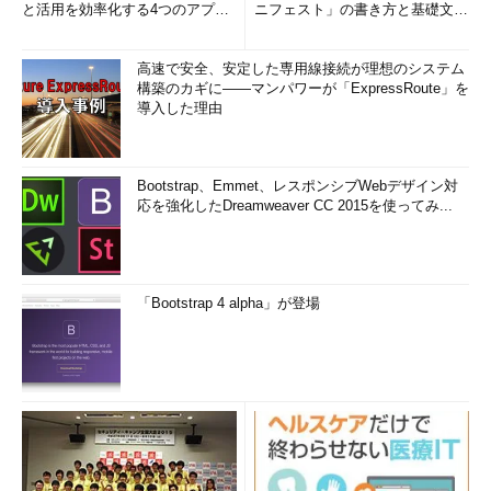
と活用を効率化する4つのアプリ
ニフェスト」の書き方と基礎文法
(1/3)
まとめ (1/5)
高速で安全、安定した専用線接続が理想のシステム
構築のカギに――マンパワーが「ExpressRoute」を
導入した理由
Bootstrap、Emmet、レスポンシブWebデザイン対
応を強化したDreamweaver CC 2015を使ってみ...
「Bootstrap 4 alpha」が登場