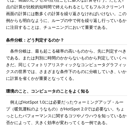
では、画面のピクセル1点1点ごとに膨大な計算を行う。たとえ1
点の計算が比較的短時間で終えられるとしてもフルスクリーン1
画面の計算には数多くの計算を繰り返さなければいけない。この
例からも明白なように、ループの中で何を繰り返し行っているか
に注目することは、チューニングにおいて重要である。
条件分岐：どう判定するのか？
条件分岐は、最も起こる確率の高いものから、先に判定すべき
である。または判別に時間のかからないものから判定していくべ
きだ。同じくフォトリアリスティックなコンピュータグラフィッ
クスの世界では、さまざまな条件下のものに分岐していき、いか
に計算を省くかが重要となってくる。
環境のこと、コンピュータのことをよく知る
例えばHotSpot 1.0には必要だったウォーミングアップ・ルー
プ（暖気運転のようなもの）がHotSpot 2.0では必要ない。ちょ
っとしたパフォーマンスに関するコツやノウハウを知っているか
否かによって、大きく効率が変わってくる一例である。