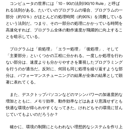
コンピュータの世界には「10－90の法則(90/10 Rule」と呼ば
れる法則がある。たいていのプログラムの場合、プログラムの一
部分（約10％）がほとんどの処理時間（約90%）を消費している
という法則だ。つまり、その一部分の処理にかかっている時間を
高速化すれば、プログラム全体の動作速度が飛躍的に向上するこ
とを暗示している。
プログラムは「前処理」「エラー処理」「後処理」、そして
「主要部分」といくつかの工程に分かれる。一度しか処理を行わ
ない部分は、速度よりも分かりやすさを重視したプログラミング
を行うのが適当だ。反対に、何回も同じ処理を繰り返すような部
分は、パフォーマンスチューニングの結果が全体の結果として顕
著に表れてくる。
また、デスクトップパソコンなどのマシンパワーの加速度的な
増加とともに、メモリ効率、動作効率などはあまり意識せずとも
快適な環境が得られやすくなってきた。けれどもその環境に甘ん
じていてもよいのだろうか？
確かに、環境の制限にとらわれない理想的なシステムを作り上