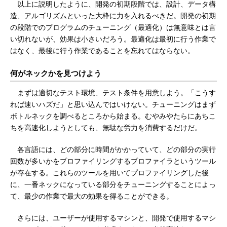
以上に説明したように、開発の初期段階では、設計、データ構
造、アルゴリズムといった大枠に力を入れるべきだ。開発の初期
の段階でのプログラムのチューニング（最適化）は無意味とは言
い切れないが、効果は小さいだろう。最適化は最初に行う作業で
はなく、最後に行う作業であることを忘れてはならない。
何がネックかを見つけよう
まずは適切なテスト環境、テスト条件を用意しよう。「こうす
れば速いハズだ」と思い込んではいけない。チューニングはまず
ボトルネックを調べるところから始まる。むやみやたらにあちこ
ちを高速化しようとしても、無駄な労力を消費するだけだ。
各言語には、どの部分に時間がかかっていて、どの部分の実行
回数が多いかをプロファイリングするプロファイラというツール
が存在する。これらのツールを用いてプロファイリングした後
に、一番ネックになっている部分をチューニングすることによっ
て、最少の作業で最大の効果を得ることができる。
さらには、ユーザーが使用するマシンと、開発で使用するマシ