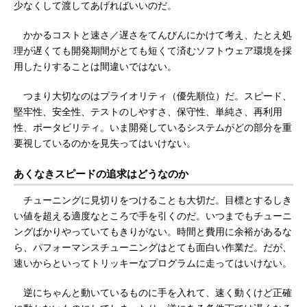
少なくして渡してあげればいいのだ。
かかるコストと速さ／遅さをてんびんにかけて考え、たとえ処
理が遅くても開発期間がとても短くて済むソフトウェア環境を採
用したりすることは間違いではない。
つまり大切なのはプライオリティ（優先順位）だ。スピード、
堅牢性、安全性、テストのしやすさ、保守性、単純さ、再利用
性、ポータビリティ。いま開発しているシステムがどの部分を重
要視しているのかを見失ってはいけない。
あくなきスピードの追求はどうなのか
チューニングに見切りをつけることも大切だ。目標とするしき
い値を超える適度なところで手を引くのだ。いつまでもチューニ
ングばかりやっていてもきりがない。時間と費用に余裕があるな
ら、パフォーマンスチューニングはとても面白い作業だ。だが、
速いからといってトリッキーなプログラムに走ってはいけない。
逆にちゃんと動いているものに手を入れて、速く動くけど正確