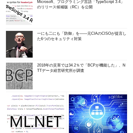
Microsoft、プログラミング言語「TypeScript 3.4」
のリリース候補版（RC）を公開
一にも二にも「防御」を――元CIAのCISOが提言し
た6つのセキュリティ対策
2018年の災害では34.2％で「BCPが機能した」、N
TTデータ経営研究所が調査