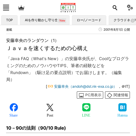
TOP
AIを作り動かし守り生かす
ロー/ノーコード
クラウドネイ
連載
2001年8月1日 公開
安藤幸央のランダウン（1）
Ｊａｖａを速くするための心構え
「Java FAQ（What's New）」の安藤幸央氏が、Coolなプログラ
ミングのためのノウハウやTIPS、筆者の経験などを
「Rundown」（駆け足の要点説明）でお届けします。（編集
局）
[
安藤幸央（andoh@dst.nk-exa.co.jp）
，＠IT]
PC用表示
関連情報
Share
Post
LINE
Hatena
10－90の法則（90/10 Rule)