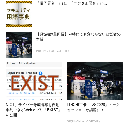
「電子署名」とは、「デジタル署名」とは
【見城徹×藤田晋】AI時代でも変わらない経営者の
本質
PR(FINCHI on GOETHE)
NICT、サイバー脅威情報を自動
FINCHI主催「IVS2026」トーク
集約できるWebアプリ「EXIST」
セッションが話題に！
を公開
PR(FINCHI on GOETHE)