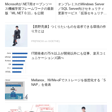
Microsoftが.NET用オープンソー
オンプレミスのWindows Server
ス機械学習フレームワークの最新
／SQL Server向けセキュリティ
版「ML.NET 0.11」を公開
更新サービス「拡張セキュリティ
更新プログ...
【西野亮廣】つくりたいものを追求できる環境の作
り方とは
PR(FINCHI on GOETHE)
IT開発者の75％以上が開発以外にも従事、楽天コミ
ュニケーションズ調べ
Mellanox、NVMe-oFでストレージを仮想化する「S
NAP」を発表