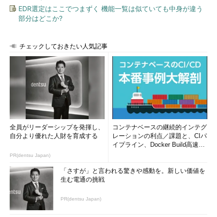
EDR選定はここでつまずく 機能一覧は似ていても中身が違う
部分はどこか?
チェックしておきたい人気記事
全員がリーダーシップを発揮し、
コンテナベースの継続的インテグ
自分より優れた人財を育成する
レーションの利点／課題と、CIパ
イプライン、Docker Build高速化
のコツ (1/2...
PR(dentsu Japan)
「さすが」と言われる驚きや感動を。新しい価値を
生む電通の挑戦
PR(dentsu Japan)