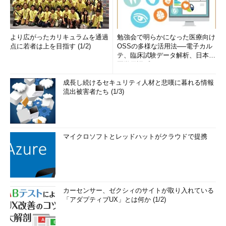
より広がったカリキュラムを通過
勉強会で明らかになった医療向け
点に若者は上を目指す (1/2)
OSSの多様な活用法──電子カル
テ、臨床試験データ解析、日本語
医学用語プラットフォーム、画...
成長し続けるセキュリティ人材と悲嘆に暮れる情報
流出被害者たち (1/3)
マイクロソフトとレッドハットがクラウドで提携
カーセンサー、ゼクシィのサイトが取り入れている
「アダプティブUX」とは何か (1/2)