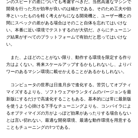
ンのスピードの差についても考慮すべきだ。当然高速なマシンで
開発を行った方が効率が良いのは確かである。そのため工夫や効
率といったものを軽く考えがちになる開発機と、ユーザー機との
間にスペックの差がある場合はそのこと自体を忘れてはいけな
い。本番に近い環境でテストするのが大切だ。さらにチューニン
グ結果がすべてのプラットフォームで有効だと思ってはいけな
い。
また、よほどのことがない限り、動作する環境を限定する作り
方はよくない。将来スケールアップするかもしれないし、よりパ
ワーのあるマシン環境に載せかえることがあるかもしれない。
コンピュータの世界は日進月歩で進化する。苦労してオプティ
マイズするよりも、ソフトウェアやランタイムのバージョンを最
新版にするだけで高速化することもある。基本的には常に最新版
を使うよう心掛ける下手なチューニングよりも、コンパイラによ
るオプティマイズの方がよっぽど効果があったりする場合もない
とは言い切れない。最適な開発環境、最適な動作環境を用意する
こともチューニングの1つである。