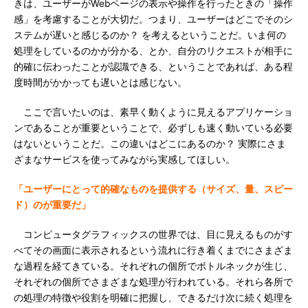
きは、ユーザーがWebページの表示や操作を行ったときの「操作
感」を考慮することが大切だ。つまり、ユーザーはどこでそのシ
ステムが遅いと感じるのか？ を考えるということだ。いま何の
処理をしているのかが分かる、とか、自分のリクエストが相手に
的確に伝わったことが認識できる、ということであれば、ある程
度時間がかかっても遅いとは感じない。
ここで言いたいのは、素早く動くように見えるアプリケーショ
ンであることが重要ということで、必ずしも速く動いている必要
はないということだ。この違いはどこにあるのか？ 実際にさま
ざまなサービスを使ってみながら実感してほしい。
「ユーザーにとって的確なものを提供する（サイズ、量、スピー
ド）のが重要だ」
コンピュータグラフィックスの世界では、目に見えるものがす
べてその画面に表示されるという流れに行き着くまでにさまざま
な過程を経てきている。それぞれの個所でボトルネックが生じ、
それぞれの個所でさまざまな処理が行われている。それら各所で
の処理の特徴や役割を明確に把握し、できるだけ次に続く処理を