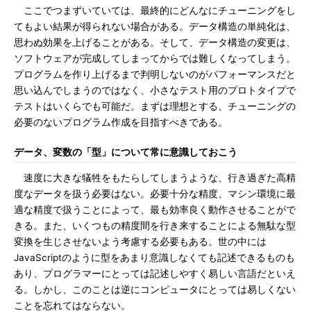
ここでつまずいていては、最終的にどんなにチューニングをし
てもよい結果が得られない場合がある。データ構造の単純化は、
思わぬ効果を上げることがある。そして、データ構造の変更は、
ソフトウェアが完成してしまってからでは難しくなってしまう。
プログラムを作り上げるまで判明しないのがパフォーマンスだと
思い込んでしまうのではなく、小さなテスト用のプロトタイプで
テストはいくらでも可能だ。まずは理想とする、チューニングの
必要のないプログラム作成を目指すべきである。
データ、変数の「型」について常に意識しておこう
速度に大きな犠牲をもたらしてしまうような、行き過ぎた高精
度なデータを扱う必要はない。必要十分な精度、マシン環境に最
適な精度で扱うことによって、最も効率良く動作させることがで
きる。また、いくつもの精度間を行き来することによる無駄な型
変換を生じさせないよう考慮する必要もある。世の中には
JavaScriptのように型をあまり意識しなくても記述できるものも
あり、プログラマーにとっては記述しやすく易しい言語だといえ
る。しかし、このことは逆にコンピュータにとっては易しくない
ことを忘れてはならない。