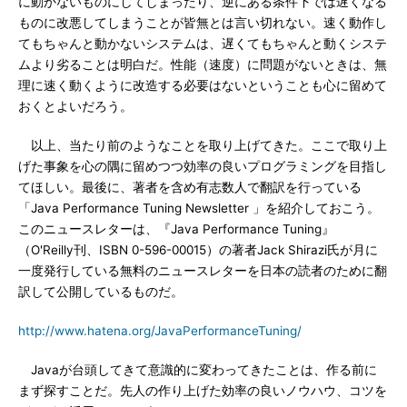
に動かないものにしてしまったり、逆にある条件下では遅くなる
ものに改悪してしまうことが皆無とは言い切れない。速く動作し
てもちゃんと動かないシステムは、遅くてもちゃんと動くシステ
ムより劣ることは明白だ。性能（速度）に問題がないときは、無
理に速く動くように改造する必要はないということも心に留めて
おくとよいだろう。
以上、当たり前のようなことを取り上げてきた。ここで取り上
げた事象を心の隅に留めつつ効率の良いプログラミングを目指し
てほしい。最後に、著者を含め有志数人で翻訳を行っている
「Java Performance Tuning Newsletter 」を紹介しておこう。
このニュースレターは、『Java Performance Tuning』
（O'Reilly刊、ISBN 0-596-00015）の著者Jack Shirazi氏が月に
一度発行している無料のニュースレターを日本の読者のために翻
訳して公開しているものだ。
http://www.hatena.org/JavaPerformanceTuning/
Javaが台頭してきて意識的に変わってきたことは、作る前に
まず探すことだ。先人の作り上げた効率の良いノウハウ、コツを