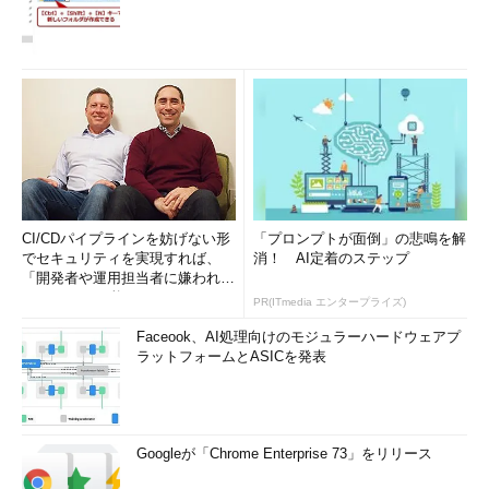
CI/CDパイプラインを妨げない形
「プロンプトが面倒」の悲鳴を解
でセキュリティを実現すれば、
消！ AI定着のステップ
「開発者や運用担当者に嫌われな
いWAF」は可能か
PR(ITmedia エンタープライズ)
Faceook、AI処理向けのモジュラーハードウェアプ
ラットフォームとASICを発表
Googleが「Chrome Enterprise 73」をリリース