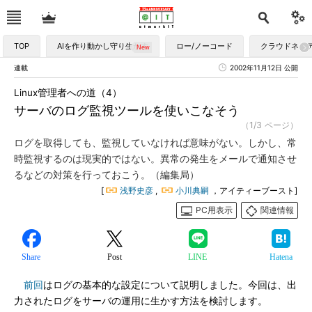
TOP
AIを作り動かし守り生かす
ロー/ノーコード
クラウドネイ
連載
2002年11月12日 公開
Linux管理者への道（4）
サーバのログ監視ツールを使いこなそう
（1/3 ページ）
ログを取得しても、監視していなければ意味がない。しかし、常
時監視するのは現実的ではない。異常の発生をメールで通知させ
るなどの対策を行っておこう。（編集局）
[
浅野史彦
,
小川典嗣
，アイティーブースト]
PC用表示
関連情報
Share
Post
LINE
Hatena
前回
はログの基本的な設定について説明しました。今回は、出
力されたログをサーバの運用に生かす方法を検討します。