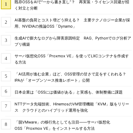
既存OSSをAIで“一から書き直し”？ 再実装・ライセンス回避が招
く対立と分断
AI基盤の負荷とコスト増どう抑える？ 主要テクノロジー企業が採
用、NVIDIAの推論OSS「Dynamo」
生成AIで膨大なログから障害原因特定 RAG、Pythonでログ分析ア
プリ構築
サーバ仮想化OSS「Proxmox VE」を使ってLXCコンテナを作成す
る方法
「AI活用が進む企業」ほど、OSS管理の甘さで足をすくわれる？
IPAが「オープンソース推進レポート」公開
日本企業は「OSSには価値がある」と実感も、体制整備に課題
NTTデータ先端技術、HinemosのVM管理機能「KVM」版をリリー
ス クラウドとのハイブリッド運用を強化
「脱VMware」の移行先としても注目――サーバ仮想化
OSS「Proxmox VE」をインストールする方法