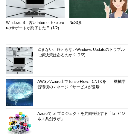
Windows 8、古いInternet Explore
NoSQL
rのサポートが終了した日 (1/2)
進まない、終わらないWindows Updateのトラブル
に解決策はあるのか？ (1/2)
AWS／Azure上でTensorFlow、CNTKを――機械学
習環境のマネージドサービスが登場
AzureでIoTプロジェクトを共同検証する「IoTビジ
ネス共創ラボ」