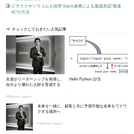
ビザスクやソラコムも採用 Slack連携による稟議承認“爆速
化”の方法
チェックしておきたい人気記事
全員がリーダーシップを発揮し、
Hello Python (1/3)
自分より優れた人財を育成する
PR(dentsu Japan)
未来を一緒に…顧客と共に予測不能な未来をワクワ
クする場所へ
PR(dentsu Japan)