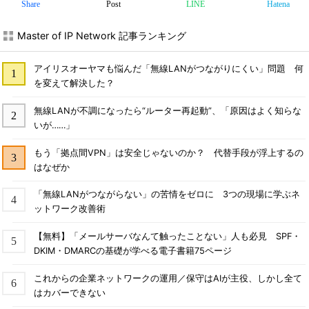
Share
Post
LINE
Hatena
Master of IP Network 記事ランキング
アイリスオーヤマも悩んだ「無線LANがつながりにくい」問題 何
を変えて解決した？
無線LANが不調になったら“ルーター再起動”、「原因はよく知らな
いが……」
もう「拠点間VPN」は安全じゃないのか？ 代替手段が浮上するの
はなぜか
「無線LANがつながらない」の苦情をゼロに 3つの現場に学ぶネ
ットワーク改善術
【無料】「メールサーバなんて触ったことない」人も必見 SPF・
DKIM・DMARCの基礎が学べる電子書籍75ページ
これからの企業ネットワークの運用／保守はAIが主役、しかし全て
はカバーできない