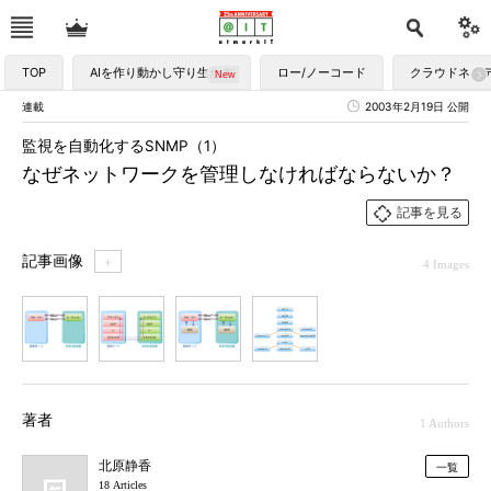
TOP
AIを作り動かし守り生かす
ロー/ノーコード
クラウドネイ
連載
2003年2月19日 公開
監視を自動化するSNMP（1）
なぜネットワークを管理しなければならないか？
記事を見る
記事画像
＋
4 Images
1
2
3
4
著者
1 Authors
北原静香
一覧
18 Articles