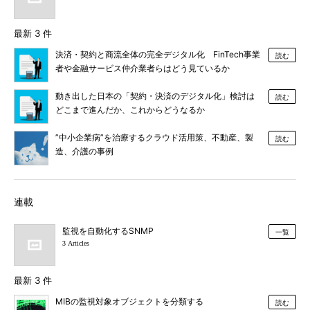
最新 3 件
決済・契約と商流全体の完全デジタル化 FinTech事業
読む
者や金融サービス仲介業者らはどう見ているか
動き出した日本の「契約・決済のデジタル化」検討は
読む
どこまで進んだか、これからどうなるか
”中小企業病”を治療するクラウド活用策、不動産、製
読む
造、介護の事例
連載
監視を自動化するSNMP
一覧
3 Articles
最新 3 件
MIBの監視対象オブジェクトを分類する
読む