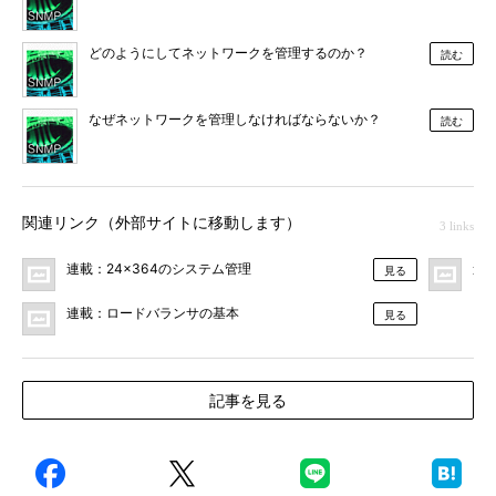
どのようにしてネットワークを管理するのか？
読む
なぜネットワークを管理しなければならないか？
読む
関連リンク（外部サイトに移動します）
3 links
連載：24×364のシステム管理
連
見る
連載：ロードバランサの基本
見る
記事を見る