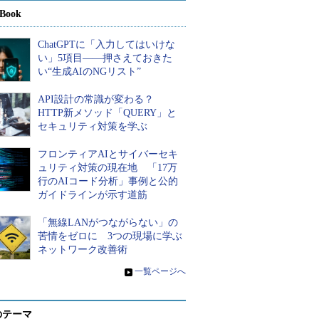
Book
ChatGPTに「入力してはいけな
い」5項目――押さえておきた
い“生成AIのNGリスト”
API設計の常識が変わる？
HTTP新メソッド「QUERY」と
セキュリティ対策を学ぶ
フロンティアAIとサイバーセキ
ュリティ対策の現在地 「17万
行のAIコード分析」事例と公的
ガイドラインが示す道筋
「無線LANがつながらない」の
苦情をゼロに 3つの現場に学ぶ
ネットワーク改善術
»
一覧ページへ
のテーマ