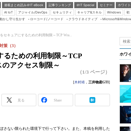
連載まとめ読み＠IT eBook
記事ランキング
＠IT Special
セミナー
ホワイト
AI IoT
アジャイル/DevOps
セキュリティ
キャリア&スキル
Windows
初
り動かし守り生かす
ローコード/ノーコード
クラウドネイティブ
Microsoft&Windo
Server & Storage
HTML5 + UX
をセキュアにするための利用制限～TCP Wra...
Smart & Social
対策（3）
Coding Edge
るための利用制限～TCP
ホワ
Java Agile
ビスのアクセス制限～
Database Expert
（1/3 ページ）
Linux ＆ OSS
[
木村靖
，
三井物産GTI
]
Master of IP Networ
Security & Trust
見る
Share
Test & Tools
Insider.NET
ブログ
ぼさない限られた環境下で行って下さい。また、本稿を利用した