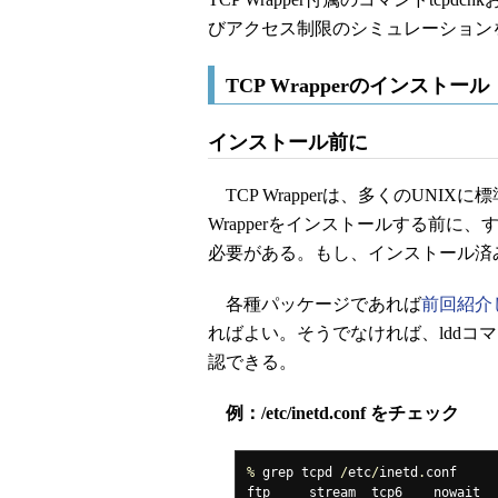
びアクセス制限のシミュレーション
TCP Wrapperのインストール
インストール前に
TCP Wrapperは、多くのUNI
Wrapperをインストールする前
必要がある。もし、インストール済
各種パッケージであれば
前回紹介
ればよい。そうでなければ、lddコマンド
認できる。
例：/etc/inetd.conf をチェック
%
 grep tcpd 
/
etc
/
inetd
.
conf

ftp     stream  tcp6    nowait  