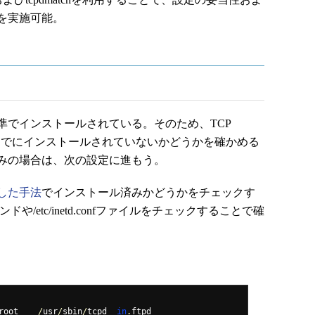
を実施可能。
Xに標準でインストールされている。そのため、TCP
に、すでにインストールされていないかどうかを確かめる
みの場合は、次の設定に進もう。
した手法
でインストール済みかどうかをチェックす
や/etc/inetd.confファイルをチェックすることで確
root    
/
usr
/
sbin
/
tcpd  
in
.
ftpd
