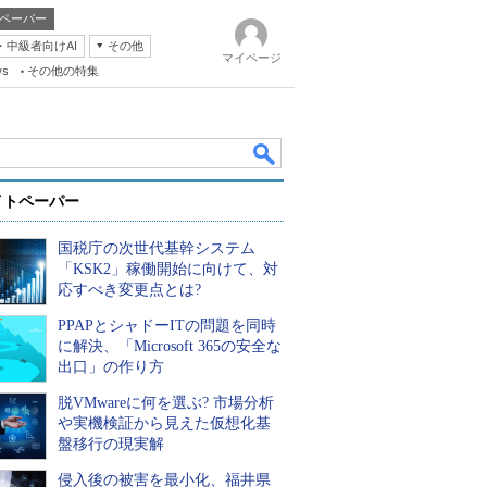
ペーパー
・中級者向けAI
その他
マイページ
ws
その他の特集
イトペーパー
国税庁の次世代基幹システム
「KSK2」稼働開始に向けて、対
応すべき変更点とは?
PPAPとシャドーITの問題を同時
k
に解決、「Microsoft 365の安全な
出口」の作り方
脱VMwareに何を選ぶ? 市場分析
や実機検証から見えた仮想化基
盤移行の現実解
侵入後の被害を最小化、福井県