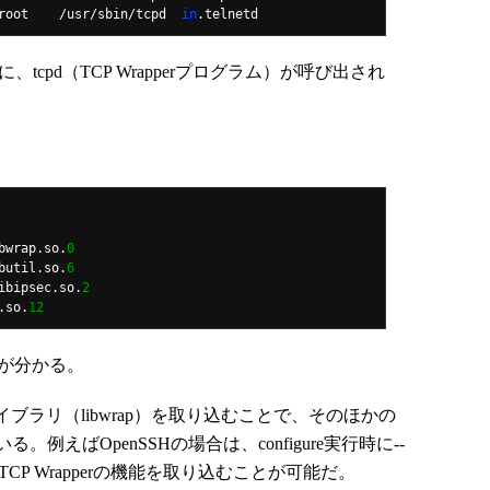
root    
/
usr
/
sbin
/
tcpd  
in
.
telnetd
に、tcpd（TCP Wrapperプログラム）が呼び出され
bwrap
.
so
.
0
butil
.
so
.
6
ibipsec
.
so
.
2
.
so
.
12
のが分かる。
イブラリ（libwrap）を取り込むことで、そのほかの
えばOpenSSHの場合は、configure実行時に--
とで、TCP Wrapperの機能を取り込むことが可能だ。