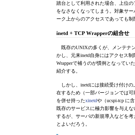
踏台として利用された場合、上位の
をなさなくなってしまう。対象サー
ーク上からのアクセスであっても制
inetd + TCP Wrapperの組合せ
既存のUNIXの多くが、メンテナン
かし、元来inetd自身にはアクセス
Wrapperで補うのが慣例となっていた。
紹介する。
しかし、inetdには接続受け付け
在するため（一部バージョンでは可
を併せ持った
xinetd
や（ucspi-tcp 
既存のサービスに極力影響を与えないように
するが、サーバの新規導入などを考えている
とよいだろう。