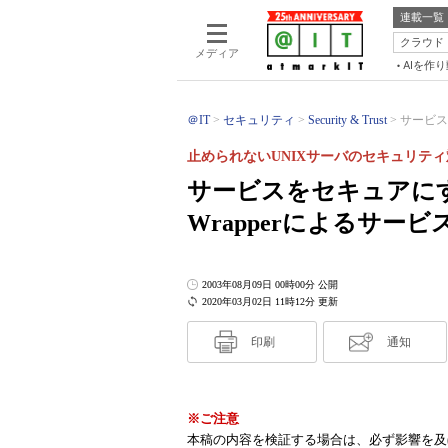
連載一覧
クラウド
メディア
AIを作
＠IT
セキュリティ
Security & Trust
サービス
止められないUNIXサーバのセキュリティ
サービスをセキュアにす
Wrapperによるサー
2003年08月09日 00時00分 公開
2020年03月02日 11時12分 更新
印刷
通知
※ご注意
本稿の内容を検証する場合は、必ず影響を及