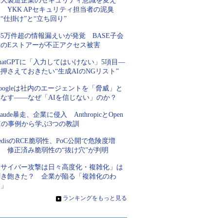
巨大製造企業のセキュリティ意識を変え
 YKK APセキュリティ担当者の泥臭
“仕掛け”と“立ち回り”
85万件超の情報漏えいが発覚 BASE子会
社のEストアーが不正アクセス被害
hatGPTに「入力してはいけない」5項目―
押さえておきたい“生成AIのNGリスト”
oogleは社内のエージェントを「脅威」と
見なす――なぜ「AIを信じない」のか？
laude暴走、企業に侵入 AnthropicとOpen
Iの事例から学ぶ3つの教訓
edisのRCE脆弱性、PoC公開で危険度増
す 修正済み脆弱性の“抜け穴”が判明
「サイバー攻撃は日々高度化・複雑化」は
聞き飽きた？ 企業が陥る「複雑化のわ
な」
»
ランキングをもっと見る