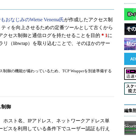
xでもおなじみのWietse Venema氏
が作成したアクセス制
ュリティを向上させるための定番ツールとして古くから
dにアクセス制御と通信ログを持たせることを目的
＊1
に
リ（libwrap）を取り込むことで、そのほかのサー
クセス制御の機能が備わっているため、TCP Wrapperを別途準備する
ス制御
編集
、ホスト名、IPアドレス、ネットワークアドレス単
tサービスを利用している条件下でユーザー認証も行え