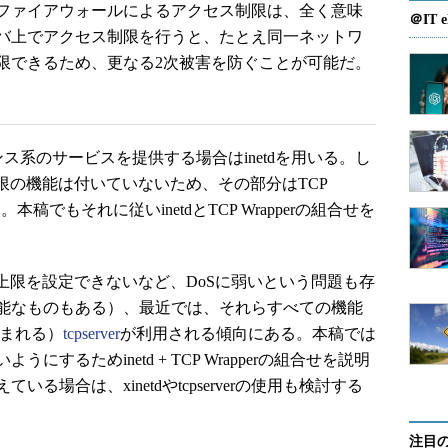
ファイアウォールによるアクセス制限は、全く意味
＠IT e
バ上でアクセス制限を行うと、たとえ同一ネットワ
限できるため、更なる2次被害を防ぐことが可能だ。
ス系のサービスを提供する場合はinetdを用いる。し
制限の機能は付いていないため、その部分はTCP
本稿でもそれに従いinetdとTCP Wrapperの組合せを
の上限を設定できないなど、DoSに弱いという問題も存
能なものもある）、最近では、それらすべての機能
に含まれる）
tcpserver
が利用される傾向にある。本稿では
するためinetd + TCP Wrapperの組合せを説明
場合は、xinetdやtcpserverの使用も検討する
注目