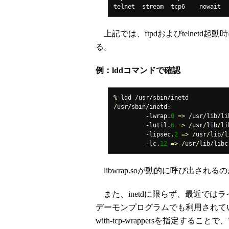
telnet  stream  tcp6    nowait  
上記では、ftpdおよびtelnetd起動時
る。
例：lddコマンドで確認
%
 ldd 
/
usr
/
sbin
/
/
usr
/
sbin
/
inetd
:
-
lwrap
.
0
=>
/
usr
/
lib
/
li
-
lutil
.
6
=>
/
usr
/
lib
/
li
-
lipsec
.
2
=>
/
usr
/
lib
/
l
-
lc
.
12
=>
/
usr
/
lib
/
libc
libwrap.soが動的に呼び出される
また、inetdに限らず、最近ではラ
デーモンプログラムでも利用されている。例
with-tcp-wrappersを指定するこ