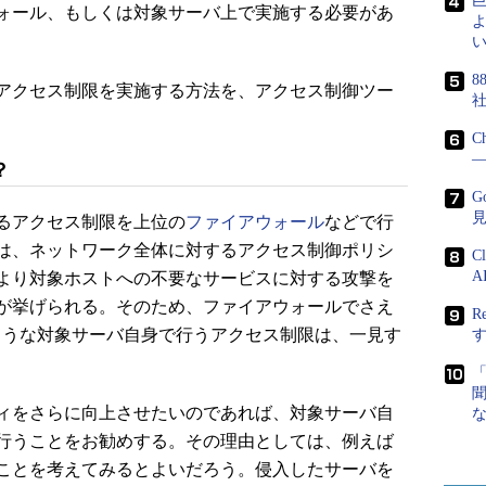
ォール、もしくは対象サーバ上で実施する必要があ
よ
い
8
アクセス制限を実施する方法を、アクセス制御ツー
。
C
―
？
G
るアクセス制限を上位の
ファイアウォール
などで行
は、ネットワーク全体に対するアクセス制御ポリシ
C
A
より対象ホストへの不要なサービスに対する攻撃を
が挙げられる。そのため、ファイアウォールでさえ
R
などのような対象サーバ自身で行うアクセス制限は、一見す
ィをさらに向上させたいのであれば、対象サーバ自
行うことをお勧めする。その理由としては、例えば
ことを考えてみるとよいだろう。侵入したサーバを