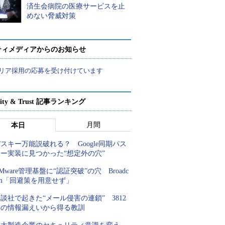
済生会病院の医療サービスを止
めない脅威対策
ティメディアからのお知らせ
リア採用の応募を受け付けています
rity & Trust 記事ランキング
月間
本日
スキー万能説破れる？ Google同期パス
キー実装に見つかった“想定外の穴”
Mware管理基盤に“認証突破”の穴 Broadc
om「回避策を用意せず」
談社で起きた“メール侵害の連鎖” 3812
件の情報漏えいから得る教訓