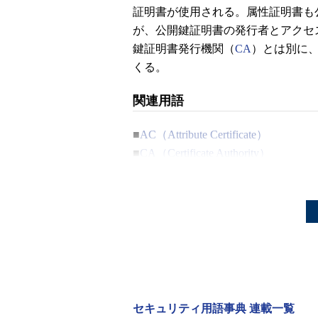
証明書が使用される。属性証明書も
が、公開鍵証明書の発行者とアクセ
鍵証明書発行機関（
CA
）とは別に
くる。
関連用語
■
AC（Attribute Certificate）
■
CA（Certificate Authority）
■
PKIX
セキュリティ用語事典 連載一覧