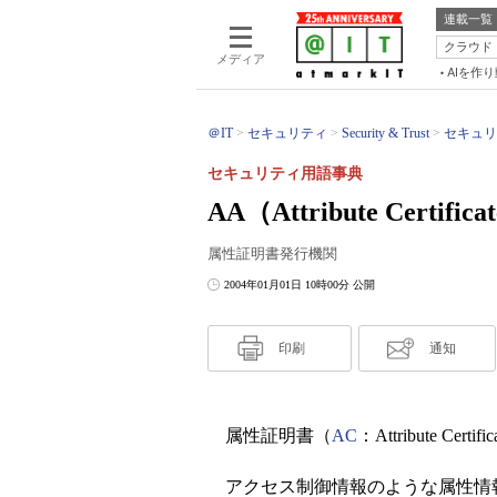
連載一覧
クラウド
メディア
AIを作
＠IT
セキュリティ
Security & Trust
セキュリ
セキュリティ用語事典
AA（Attribute Certifica
属性証明書発行機関
2004年01月01日 10時00分 公開
印刷
通知
属性証明書（
AC
：Attribute C
アクセス制御情報のような属性情