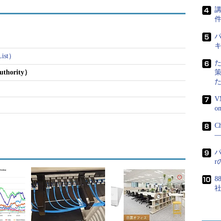
講
パ
List）
Authority）
V
C
―
パ
8