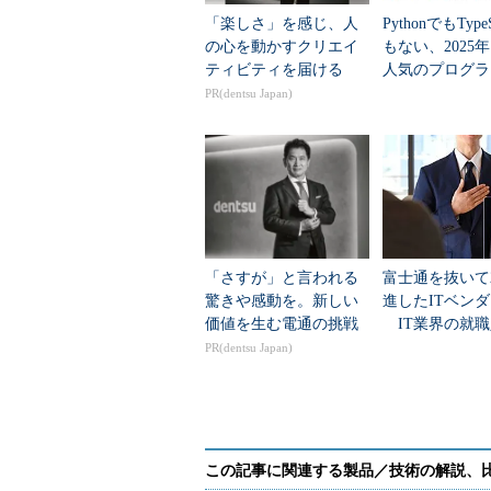
「楽しさ」を感じ、人
PythonでもTypeS
の心を動かすクリエイ
もない、2025
ティビティを届ける
人気のプログラ
言語」
PR(dentsu Japan)
「さすが」と言われる
富士通を抜いて
驚きや感動を。新しい
進したITベン
価値を生む電通の挑戦
IT業界の就職
業トップ20
PR(dentsu Japan)