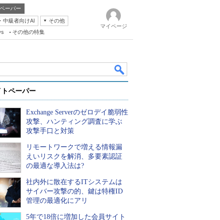
ペーパー
・中級者向けAI
その他
マイページ
ws
その他の特集
イトペーパー
Exchange Serverのゼロデイ脆弱性
攻撃、ハンティング調査に学ぶ
攻撃手口と対策
リモートワークで増える情報漏
k
えいリスクを解消、多要素認証
の最適な導入法は?
社内外に散在するITシステムは
サイバー攻撃の的、鍵は特権ID
管理の最適化にアリ
5年で18倍に増加した会員サイト