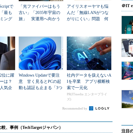
＠IT e
criptで
「光ファイバーはもう
アイリスオーヤマも悩
年「最も
古い」「2035年宇宙の
んだ「無線LANがつな
ミング
旅」 実運用へ向かう
がりにくい」問題 何
データセンター新技術
を変えて解決した？
2位に躍
Windows Updateで要注
社内データを扱えないA
ダーは？
意 甘く見るとPCの起
Iを卒業 アプリ横断検
人気企
動も認証も止まる「3つ
索で一元化
のセキュリティ移行」
PR(ITmedia エンタープライ
ズ)
Recommended by
注目