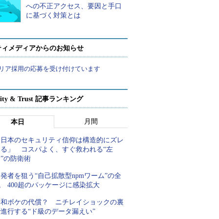
への不正アクセス、要因と手口
に基づく対策とは
ティメディアからのお知らせ
リア採用の応募を受け付けています
rity & Trust 記事ランキング
月間
本日
「日本のセキュリティ信仰は構造的にズレ
てる」 コスパよく、すぐ救われる“左
”の防衛術
発者を狙う“自己拡散型npmワーム”の全
 400超のパッケージに感染拡大
平和ボケの代償？ ニチレイショックの裏
進行する“ド級のデータ漏えい”