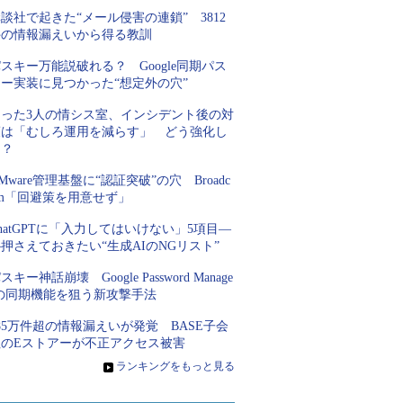
談社で起きた“メール侵害の連鎖” 3812
件の情報漏えいから得る教訓
スキー万能説破れる？ Google同期パス
キー実装に見つかった“想定外の穴”
たった3人の情シス室、インシデント後の対
策は「むしろ運用を減らす」 どう強化し
た？
Mware管理基盤に“認証突破”の穴 Broadc
om「回避策を用意せず」
hatGPTに「入力してはいけない」5項目―
押さえておきたい“生成AIのNGリスト”
スキー神話崩壊 Google Password Manage
rの同期機能を狙う新攻撃手法
85万件超の情報漏えいが発覚 BASE子会
社のEストアーが不正アクセス被害
»
ランキングをもっと見る