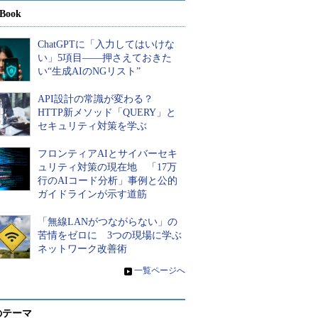
Book
ChatGPTに「入力してはいけな
い」5項目――押さえておきた
い“生成AIのNGリスト”
API設計の常識が変わる？
HTTP新メソッド「QUERY」と
セキュリティ対策を学ぶ
フロンティアAIとサイバーセキ
ュリティ対策の現在地 「17万
行のAIコード分析」事例と公的
ガイドラインが示す道筋
「無線LANがつながらない」の
苦情をゼロに 3つの現場に学ぶ
ネットワーク改善術
»
一覧ページへ
のテーマ