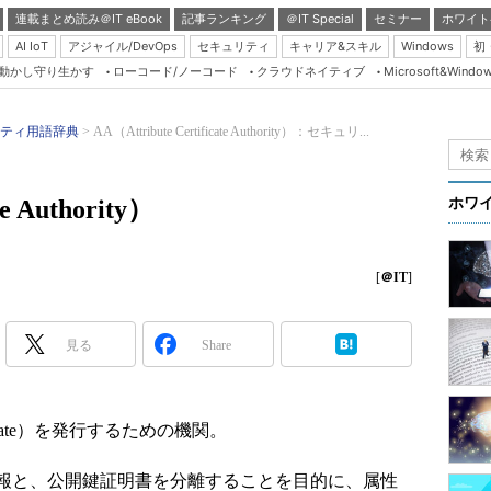
連載まとめ読み＠IT eBook
記事ランキング
＠IT Special
セミナー
ホワイト
AI IoT
アジャイル/DevOps
セキュリティ
キャリア&スキル
Windows
初
り動かし守り生かす
ローコード/ノーコード
クラウドネイティブ
Microsoft&Windo
Server & Storage
HTML5 + UX
ティ用語辞典
AA（Attribute Certificate Authority）：セキュリ...
Smart & Social
Coding Edge
te Authority）
ホワ
Java Agile
Database Expert
[
＠IT
]
Linux ＆ OSS
Master of IP Networ
見る
Share
Security & Trust
Test & Tools
ertificate）を発行するための機関。
Insider.NET
ブログ
報と、公開鍵証明書を分離することを目的に、属性