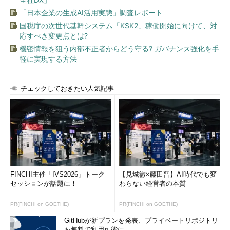
「日本企業の生成AI活用実態」調査レポート
国税庁の次世代基幹システム「KSK2」稼働開始に向けて、対
応すべき変更点とは?
機密情報を狙う内部不正者からどう守る? ガバナンス強化を手
軽に実現する方法
チェックしておきたい人気記事
FINCHI主催「IVS2026」トーク
【見城徹×藤田晋】AI時代でも変
セッションが話題に！
わらない経営者の本質
PR(FINCHI on GOETHE)
PR(FINCHI on GOETHE)
GitHubが新プランを発表、プライベートリポジトリ
を無料で利用可能に