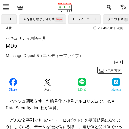
TOP
AIを作り動かし守り生かす
ロー/ノーコード
クラウドネイ
連載
2004年1月1日 公開
セキュリティ用語事典
MD5
Message Digest 5（エムディーファイブ）
[＠IT]
PC用表示
Share
Post
LINE
Hatena
ハッシュ関数を使った暗号化／復号アルゴリズムで、RSA
Data Security, Inc.社が開発。
どんな文字列でも16バイト（128ビット）の演算結果になるよ
うにしている。データを送受信する際に、送り側と受け側でハッ