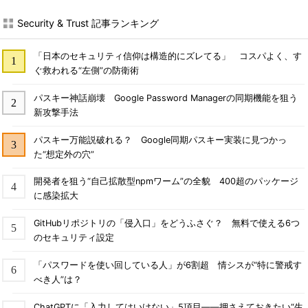
Security & Trust 記事ランキング
「日本のセキュリティ信仰は構造的にズレてる」 コスパよく、す
ぐ救われる“左側”の防衛術
パスキー神話崩壊 Google Password Managerの同期機能を狙う
新攻撃手法
パスキー万能説破れる？ Google同期パスキー実装に見つかっ
た“想定外の穴”
開発者を狙う“自己拡散型npmワーム”の全貌 400超のパッケージ
に感染拡大
GitHubリポジトリの「侵入口」をどうふさぐ？ 無料で使える6つ
のセキュリティ設定
「パスワードを使い回している人」が6割超 情シスが“特に警戒す
べき人”は？
ChatGPTに「入力してはいけない」5項目――押さえておきたい“生