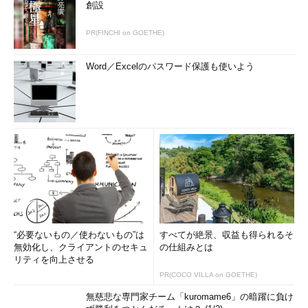
創設
PR(FINCHI on GOETHE)
Word／Excelのパスワード保護も使いよう
“必要ないもの／使わないもの”は
すべてが絶景、収益も得られるそ
無効化し、クライアントのセキュ
の仕組みとは
リティを向上させる
PR(COCO VILLA on GOETHE)
無慈悲な専門家チーム「kuromame6」の暗躍に負け