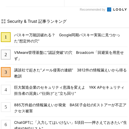
Recommended by
Security & Trust 記事ランキング
パスキー万能説破れる？ Google同期パスキー実装に見つかっ
た“想定外の穴”
VMware管理基盤に“認証突破”の穴 Broadcom「回避策を用意せ
ず」
講談社で起きた“メール侵害の連鎖” 3812件の情報漏えいから得る
教訓
巨大製造企業のセキュリティ意識を変えよ YKK APセキュリティ
担当者の泥臭い“仕掛け”と“立ち回り”
885万件超の情報漏えいが発覚 BASE子会社のEストアーが不正ア
クセス被害
ChatGPTに「入力してはいけない」5項目――押さえておきたい“生
成AIのNGリスト”