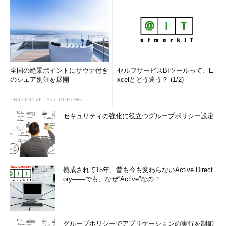
全国の絶景ポイントにサウナ付き
セルフサービスBIツールって、E
のシェア別荘を展開
xcelとどう違う？ (1/2)
PR(COCO VILLA on GOETHE)
セキュリティの強化に役立つグループポリシー設定
熟成されて15年、昔も今も変わらないActive Direct
ory――でも、なぜ“Active”なの？
グループポリシーでアプリケーションの実行を制御