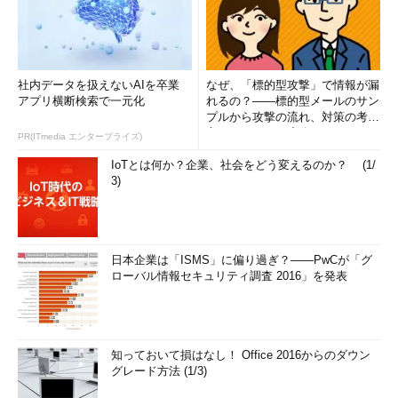
社内データを扱えないAIを卒業
なぜ、「標的型攻撃」で情報が漏
アプリ横断検索で一元化
れるの？――標的型メールのサン
プルから攻撃の流れ、対策の考え
方まで、もう一度分かりやすく
PR(ITmedia エンタープライズ)
解...
IoTとは何か？企業、社会をどう変えるのか？ (1/
3)
日本企業は「ISMS」に偏り過ぎ？――PwCが「グ
ローバル情報セキュリティ調査 2016」を発表
知っておいて損はなし！ Office 2016からのダウン
グレード方法 (1/3)