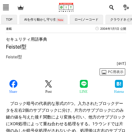
TOP
AIを作り動かし守り生かす
ロー/ノーコード
クラウドネイ
連載
2004年1月1日 公開
セキュリティ用語事典
Feistel型
Feistel型
[＠IT]
PC用表示
Share
Post
LINE
Hatena
ブロック暗号の代表的な形式の1つ。入力されたブロックデー
タを左右2個のサブブロックに分け、片方のサブブロックにのみ
鍵の値を与えた後Ｆ関数により変換を行い、他方のサブブロック
にXOR処理によって重ね合わせる処理をする。1ラウンドでは片
側のみしか暗号化処理がされないため、処理後は左右のサブブロ