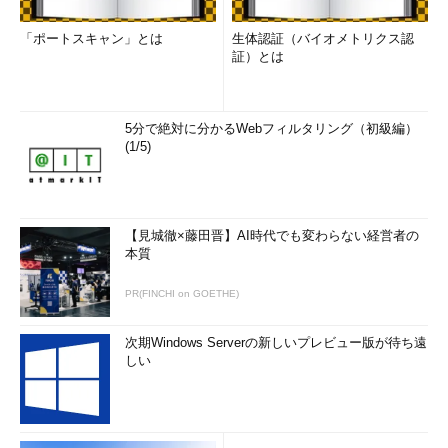
「ポートスキャン」とは
生体認証（バイオメトリクス認
証）とは
5分で絶対に分かるWebフィルタリング（初級編）
(1/5)
【見城徹×藤田晋】AI時代でも変わらない経営者の
本質
PR(FINCHI on GOETHE)
次期Windows Serverの新しいプレビュー版が待ち遠
しい