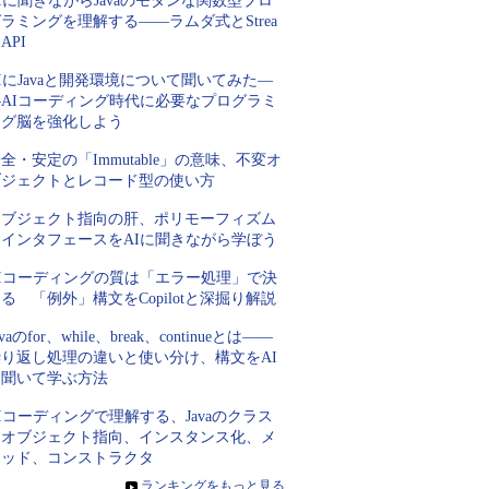
Iに聞きながらJavaのモダンな関数型プロ
ラミングを理解する――ラムダ式とStrea
 API
IにJavaと開発環境について聞いてみた―
―AIコーディング時代に必要なプログラミ
ング脳を強化しよう
全・安定の「Immutable」の意味、不変オ
ブジェクトとレコード型の使い方
オブジェクト指向の肝、ポリモーフィズム
とインタフェースをAIに聞きながら学ぼう
AIコーディングの質は「エラー処理」で決
る 「例外」構文をCopilotと深掘り解説
avaのfor、while、break、continueとは――
繰り返し処理の違いと使い分け、構文をAI
に聞いて学ぶ方法
Iコーディングで理解する、Javaのクラス
とオブジェクト指向、インスタンス化、メ
ソッド、コンストラクタ
»
ランキングをもっと見る