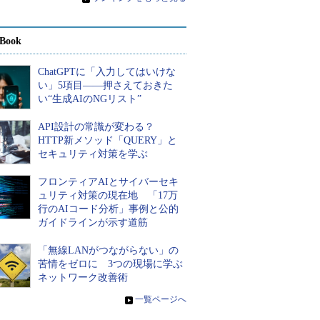
Book
ChatGPTに「入力してはいけな
い」5項目――押さえておきた
い“生成AIのNGリスト”
API設計の常識が変わる？
HTTP新メソッド「QUERY」と
セキュリティ対策を学ぶ
フロンティアAIとサイバーセキ
ュリティ対策の現在地 「17万
行のAIコード分析」事例と公的
ガイドラインが示す道筋
「無線LANがつながらない」の
苦情をゼロに 3つの現場に学ぶ
ネットワーク改善術
»
一覧ページへ