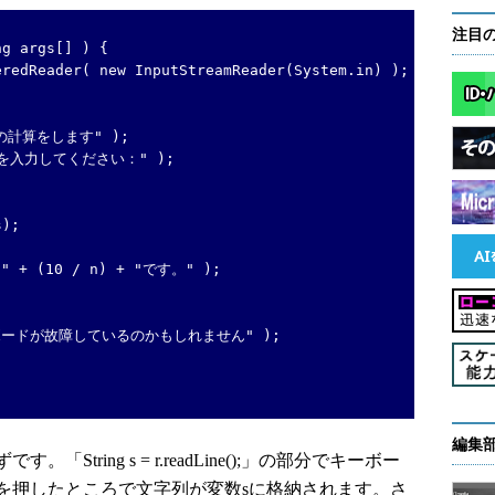
注目
g args[] ) {
dReader( new InputStreamReader(System.in) );
Nの計算をします" );
値を入力してください：" );
);
+ (10 / n) + "です。" );
ーボードが故障しているのかもしれません" );
編集
ring s = r.readLine();」の部分でキーボー
を押したところで文字列が変数sに格納されます。さ