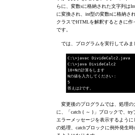
らに、変数sに格納された文字列はInte
に変換され、int型の変数nに格納される、と
クラスでHTMLを解釈するときに作っ
です。
では、プログラムを実行してみま
C:\>javac DivideCalc2.java
C:\>java DivideCalc2
10÷Nの計算をします
Nの値を入力してください：
5
答えは2です。
変更後のプログラムでは、処理の大部分
に、「catch { ～ }」ブロックで、t
エラーメッセージを表示するようにしまし
の処理、catchブロックに例外発