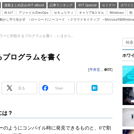
連載まとめ読み＠IT eBook
記事ランキング
＠IT Special
セミナー
ホワイト
AI IoT
アジャイル/DevOps
セキュリティ
キャリア&スキル
Windows
初
り動かし守り生かす
ローコード/ノーコード
クラウドネイティブ
Microsoft&Windo
Server & Storage
HTML5 + UX
のエラーに対処するプログラムを書く：いまから...
Smart & Social
Coding Edge
するプログラムを書く
ホワ
Java Agile
[
平井玄
，
＠IT
]
Database Expert
Linux ＆ OSS
見る
Share
Master of IP Networ
Security & Trust
Test & Tools
には？
Insider.NET
のようにコンパイル時に発見できるものと、0で割
ブログ