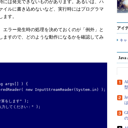
時には発見できないものがあります。あるいは、ハ
ァイルに書き込めないなど、実行時にはプログラマ
します。
アイ
、エラー発生時の処理を決めておくのが「例外」と
しますので、どのような動作になるかを確認してみ
キャ
Jav
A
g args[] ) {
dReader( new InputStreamReader(System.in) );
J
の計算をします" );
は
を入力してください：" );
G
;