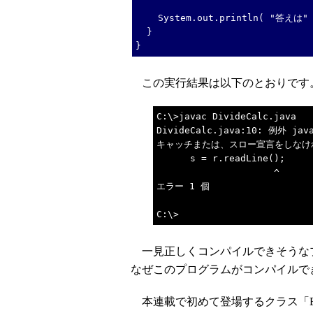
System.out.println( "答えは" +
}
}
この実行結果は以下のとおりです
C:\>javac DivideCalc.java
DivideCalc.java:10: 例外 
キャッチまたは、スロー宣言をしなけ
s = r.readLine();
^
エラー 1 個
C:\>
一見正しくコンパイルできそうな
なぜこのプログラムがコンパイルで
本連載で初めて登場するクラス「Buff