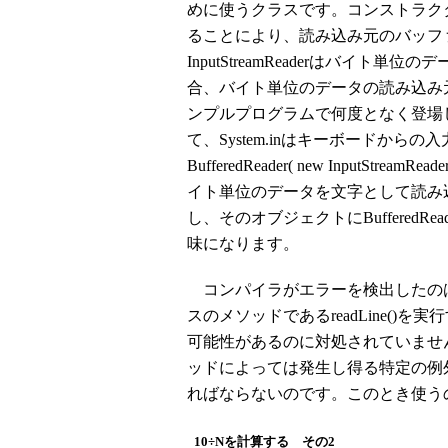
めに使うクラスです。コンストラクタの引数でne
ることにより、読み込み元のバッファを「I
InputStreamReaderはバイ
合、バイト単位のデータの読み込み元を
ンプルプログラムで何度となく登場して
て、System.inはキーボードからの入力を表
BufferedReader( new InputStr
イト単位のデータを文字として読み
し、そのオブジェクトにBuffered
味になります。
コンパイラがエラーを検出したのは「s = r.
スのメソッドであるreadLine()を実
可能性があるのに対処されていませんよ
ッドによっては発生し得る特定の例
ればならないのです。このとき使うのが
10÷Nを計算する その2