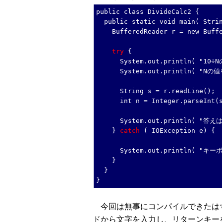
public class DivideCalc2 {
public static void main( Strin
BufferedReader r = new Buffere
try
{
System.out.println( "10÷
System.out.println( "Nの
String s = r.readLine();
int n = Integer.parseInt(s
System.out.println( "答えは" 
}
catch
( IOException e) {
System.out.println( "キ
}
}
}
今回は無事にコンパイルできたはずです。「St
ドから文字を入力し、リターンキー