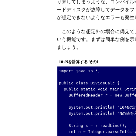
り算してしまうような、コンパイル
ードディスクが故障してデータをフ
が想定できないようなエラーも発生
このような想定外の場合に備えて
いう機能です。まずは簡単な例を示
ましょう。
10÷Nを計算する その1
import java.io.*;
public class DivideCalc {
public static void main( Strin
BufferedReader r = new Buffere
System.out.println( "10÷N
System.out.println( "Nの値
String s = r.readLine();
int n = Integer.parseInt(s)