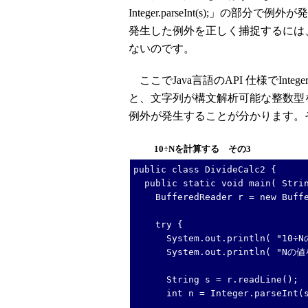
Integer.parseInt(s);」の
発生した例外を正しく捕捉するには、
ないのです。
ここでJava言語のAPI 仕様でInteg
と、文字列が構文解析可能な整数型を含まな
例外が発生することが分かります。
10÷Nを計算する その3
public class DivideCalc2 {
public static void main( Strin
BufferedReader r = new Buffere
try {
System.out.println( "10÷
System.out.println( "Nの
String s = r.readLine();
int n = Integer.parseInt(s