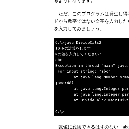
るようになります。
ただ、このプログラムは発生し得
ドから数字ではない文字を入力したら
を入力してみましょう。
C:\>java DivideCalc2
10÷Nの計算をします
Nの値を入力してください：
abc
Exception in thread "main" java.
For input string: "abc"
at java.lang.NumberFormatExc
java:48)
at java.lang.Integer.parseI
at java.lang.Integer.parseI
at DivideCalc2.main(Divide
C:\>
数値に変換できるはずのない「abc」