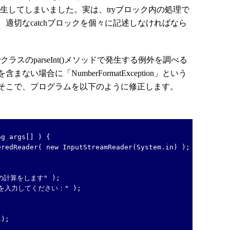
部分で例外が発生してしまいました。実は、tryブロック内の処理で
適切なcatchブロックを個々に記述しなければなら
erクラスのparseInt()メソッドで発生する例外を調べる
い場合に「NumberFormatException」という
そこで、プログラムを以下のように修正します。
g args[] ) {
dReader( new InputStreamReader(System.in) );
Nの計算をします" );
値を入力してください：" );
);