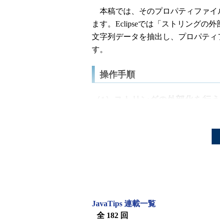
本稿では、そのプロパティファイ
ます。Eclipseでは「ストリング
文字列データを抽出し、プロパティ
す。
操作手順
（1）ストリングの外部化を行
プロジェクトから「.java」ファ
トクラスが存在するものと仮定しま
HelloSample.java
package
 javatips
;
import
 java
.
io
.
IOException
;
import
 java
.
io
.
PrintWriter
;
JavaTips 連載一覧
全 182 回
import
 javax
.
servlet
.
ServletExce