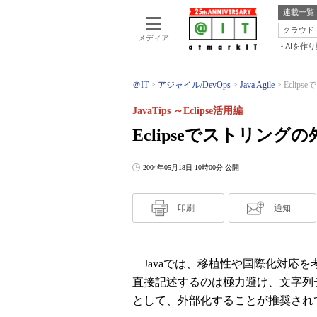
連載一覧
クラウド
メディア
AIを作
＠IT
アジャイル/DevOps
Java Agile
Eclip
JavaTips ～Eclipse活用編
Eclipseでストリング
2004年05月18日 10時00分 公開
印刷
通知
Javaでは、移植性や国際化対応
直接記述するのは極力避け、文字列
として、外部化することが推奨され