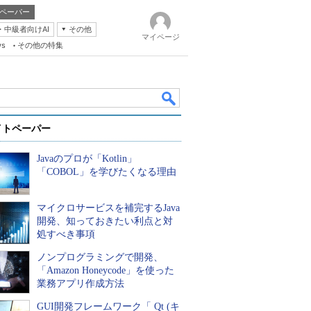
ペーパー
・中級者向けAI
その他
マイページ
ws
その他の特集
イトペーパー
Javaのプロが「Kotlin」
「COBOL」を学びたくなる理由
マイクロサービスを補完するJava
k
開発、知っておきたい利点と対
処すべき事項
ノンプログラミングで開発、
「Amazon Honeycode」を使った
業務アプリ作成方法
GUI開発フレームワーク「 Qt (キ