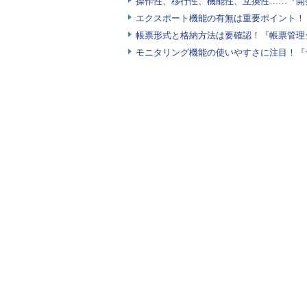
操作性、移行性、機能性、互換性……『開
ア）に変換されます。また、日本語など
エクスポート機能の有無は重要ポイント！『
状態で表示されます。
帳票形式と格納方法は要確認！『帳票管理
モニタリング機能の使いやすさに注目！『
［外部化するストリング（R）］の
の該当文字列が反転します。また、
に「完了キー」として表示されます