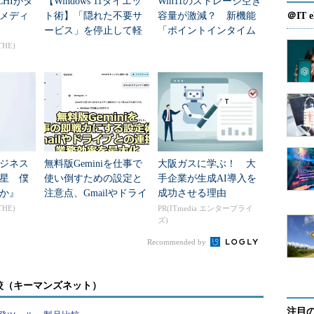
CHIがタ
【Windows 11ダイエッ
Win11のストレージ空き
メディ
ト術】「隠れた不要サ
容量が激減？ 新機能
＠IT e
ービス」を停止して軽
「ポイントインタイム
量化する
リストア」のわなと賢
THE)
い設定術
ジネス
無料版Geminiを仕事で
大阪ガスに学ぶ！ 大
星 僕
使い倒すための設定と
手企業が生成AI導入を
か』
注意点、Gmailやドライ
成功させる理由
ブ連携で差をつけろ
THE)
PR(ITmedia エンタープライ
OK］ボタンをクリックします。なお、次回から同
ズ)
合は、［リファクタリングの前に、変更されたリソ
Recommended by
チェックを入れておいてください。
れ、対象の文字列がリストアップされます。キーは
較（キーマンズネット）
ので、「=」のような予約文字は「_」（アンダースコ
注目