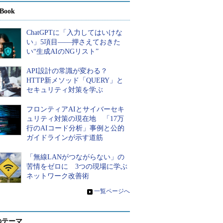
Book
ChatGPTに「入力してはいけな
い」5項目――押さえておきた
い“生成AIのNGリスト”
API設計の常識が変わる？
HTTP新メソッド「QUERY」と
セキュリティ対策を学ぶ
フロンティアAIとサイバーセキ
ュリティ対策の現在地 「17万
行のAIコード分析」事例と公的
ガイドラインが示す道筋
「無線LANがつながらない」の
苦情をゼロに 3つの現場に学ぶ
ネットワーク改善術
»
一覧ページへ
のテーマ