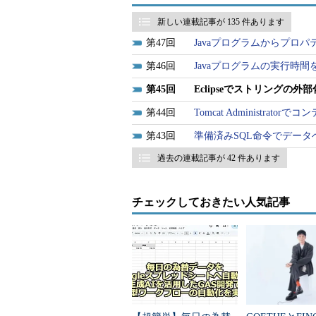
import
 javax
.
servlet
.
http
.
HttpSe
import
 javax
.
servlet
.
http
.
HttpSe
新しい連載記事が 135 件あります
import
 javax
.
servlet
.
http
.
HttpSe
47
Javaプログラムからプロ
public
class
HelloSample
extends
46
Javaプログラムの実行時間
protected
void
 doGet
(
HttpServletRequest
 request
,
45
Eclipseでストリングの外
HttpServletResponse
 response
throws
ServletException
,
IOE
44
Tomcat Administrat
    response
.
setContentType
(
"tex
PrintWriter
out
=
 response
.
g
43
準備済みSQL命令でデー
out
.
print
(
"こんにちは"
);
過去の連載記事が 42 件あります
}
}
チェックしておきたい人気記事
［ソース（S）］メニューから［スト
際、コードが未保存の場合は、以下