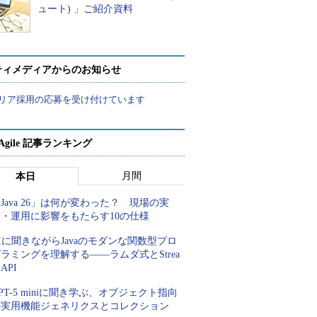
ュート) 」ご紹介資料
ティメディアからのお知らせ
リア採用の応募を受け付けています
a Agile 記事ランキング
月間
本日
Java 26」は何が変わった？ 現場の実
装・運用に影響をもたらす10の仕様
Iに聞きながらJavaのモダンな関数型プロ
ラミングを理解する――ラムダ式とStrea
 API
PT-5 miniに聞き学ぶ、オブジェクト指向
の実用機能ジェネリクスとコレクション