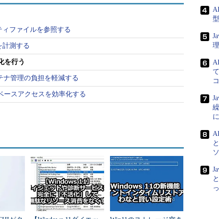
rvlet
;
A
rvletRequest
;
rvletResponse
;
パティファイルを参照する
J
HttpServlet
{
を計測する
部化を行う
A
)
て
xception
{
orでコンテナ管理の負担を軽減する
t/html;charset=Windows-31J"
);
etWriter
();
タベースアクセスを効率化する
J
A
リングの外部化（E）...］を選択します。その
のようなダイアログが表示されます。
J
と