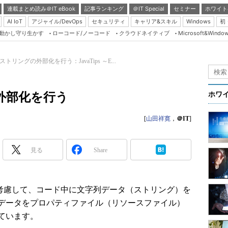
連載まとめ読み＠IT eBook
記事ランキング
＠IT Special
セミナー
ホワイト
AI IoT
アジャイル/DevOps
セキュリティ
キャリア&スキル
Windows
初
り動かし守り生かす
ローコード/ノーコード
クラウドネイティブ
Microsoft&Windo
Server & Storage
HTML5 + UX
seでストリングの外部化を行う：JavaTips ～E...
Smart & Social
Coding Edge
の外部化を行う
ホワ
Java Agile
[
山田祥寛
，
＠IT
]
Database Expert
Linux ＆ OSS
見る
Share
Master of IP Networ
Security & Trust
Test & Tools
を考慮して、コード中に文字列データ（ストリング）を
データをプロパティファイル（リソースファイル）
Insider.NET
ています。
ブログ