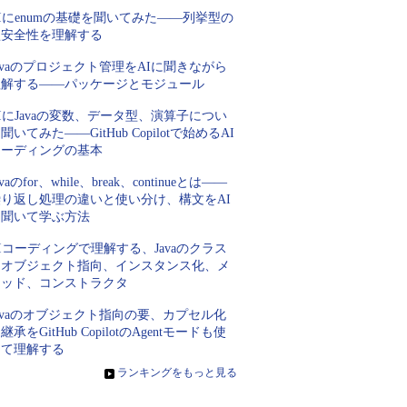
Iにenumの基礎を聞いてみた――列挙型の
型安全性を理解する
avaのプロジェクト管理をAIに聞きながら
理解する――パッケージとモジュール
IにJavaの変数、データ型、演算子につい
聞いてみた――GitHub Copilotで始めるAI
コーディングの基本
avaのfor、while、break、continueとは――
繰り返し処理の違いと使い分け、構文をAI
に聞いて学ぶ方法
Iコーディングで理解する、Javaのクラス
とオブジェクト指向、インスタンス化、メ
ソッド、コンストラクタ
avaのオブジェクト指向の要、カプセル化
継承をGitHub CopilotのAgentモードも使
って理解する
»
ランキングをもっと見る