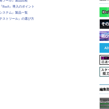
発ツール』製品比較
の2バイト文字は自動的にUnicode変換がされた
BaaS』導入のポイント
システム』製品一覧
テストツール』の選び方
一覧からストリングを選択すると、コンテキスト欄
最終的に接頭辞が付加されたキーがダイアログ下部
。
編集