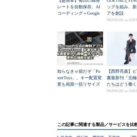
【超簡単】毎日の為替
GOETHEとFIN
レートを自動保存。AI
ッグを組み、新
コーディング＋Google
アを創設
Apps Script（GAS）で
PR(FINCHI on GOE
定型ワークフロー...
知らなきゃ損だぞ「Po
【西野亮廣】ビ
werToys」。キー配置変
書最新刊『北極
保存確認のダイアログ
更も画面一括リサイズ
たちはどう働く
もMicrosoft公式無料ツ
PR(FINCHI on GOE
リソースを保存しても良い場合は［
ール集でここまでで
じダイアログを表示させたくない場
き...
ースは常に自動的に保管（A）］に
外部化の設定ダイアログが表示さ
この記事に関連する製品／サービスを比
元の文字列をUnicode変換したも