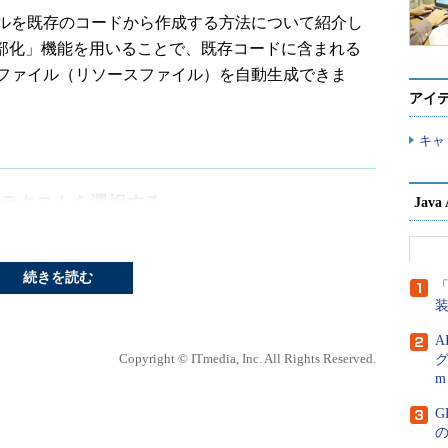
ルを既存のコードから作成する方法について紹介し
の外部化」機能を用いることで、既存コードに含まれる
ファイル（リソースファイル）を自動生成できま
アイ
キャ
うテキストを選択する
Jav
イルを開きます。ここでは、以下のようなサーブレッ
す。
続きを読む
「
A
Copyright © ITmedia, Inc. All Rights Reserved.
グ
m
G
ption
;