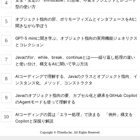
安全・安定の「Immutable」の意味、不変オブジェクトとレコード
型の使い方
オブジェクト指向の肝、ポリモーフィズムとインタフェースをAIに
聞きながら学ぼう
GPT-5 miniに聞き学ぶ、オブジェクト指向の実用機能ジェネリクス
とコレクション
Javaのfor、while、break、continueとは――繰り返し処理の違い
と使い分け、構文をAIに聞いて学ぶ方法
AIコーディングで理解する、Javaのクラスとオブジェクト指向、イ
ンスタンス化、メソッド、コンストラクタ
Javaのオブジェクト指向の要、カプセル化と継承をGitHub Copilot
のAgentモードも使って理解する
AIコーディングの質は「エラー処理」で決まる 「例外」構文を
Copilotと深掘り解説
Copyright © ITmedia Inc. All Rights Reserved.