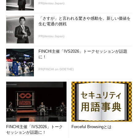
PR(dentsu Japan)
「さすが」と言われる驚きや感動を。新しい価値を
生む電通の挑戦
PR(dentsu Japan)
FINCHI主催「IVS2026」トークセッションが話題
に！
PR(FINCHI on GOETHE)
FINCHI主催「IVS2026」トーク
Forceful Browsingとは
セッションが話題に！