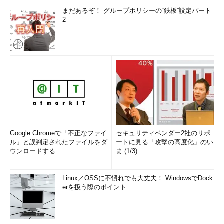
まだあるぞ！ グループポリシーの“鉄板”設定パート
2
Google Chromeで「不正なファイ
セキュリティベンダー2社のリポ
ル」と誤判定されたファイルをダ
ートに見る「攻撃の高度化」のい
ウンロードする
ま (1/3)
Linux／OSSに不慣れでも大丈夫！ WindowsでDock
erを扱う際のポイント