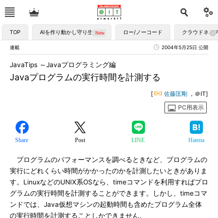
TOP
AIを作り動かし守り生かす
ロー/ノーコード
クラウドネイ
連載
2004年5月25日 公開
JavaTips ～Javaプログラミング編
Javaプログラムの実行時間を計測する
[
佐藤匡剛
，＠IT]
PC用表示
Share
Post
LINE
Hatena
プログラムのパフォーマンスを調べるときなど、プログラムの
実行にどれくらい時間がかかったのかを計測したいときがありま
す。LinuxなどのUNIX系OSなら、timeコマンドを利用すればプロ
グラムの実行時間を計測することができます。しかし、timeコマ
ンドでは、Java仮想マシンの起動時間も含めたプログラム全体
の実行時間を計測することしかできません。