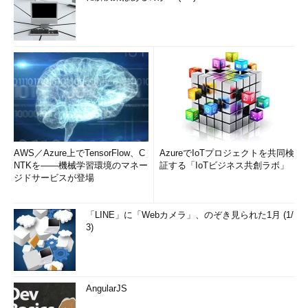
AWS／Azure上でTensorFlow、C
AzureでIoTプロジェクトを共同検
NTKを――機械学習環境のマネー
証する「IoTビジネス共創ラボ」
ジドサービスが登場
「LINE」に「Webカメラ」、のぞき見られた1月 (1/
3)
AngularJS