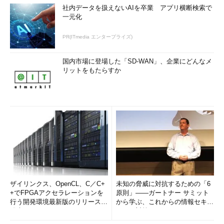
社内データを扱えないAIを卒業 アプリ横断検索で
一元化
PR(ITmedia エンタープライズ)
国内市場に登場した「SD-WAN」、企業にどんなメ
リットをもたらすか
ザイリンクス、OpenCL、C／C+
未知の脅威に対抗するための「6
+でFPGAアクセラレーションを
原則」――ガートナー サミット
行う開発環境最新版のリリースを
から学ぶ、これからの情報セキュ
発表
リティ対策