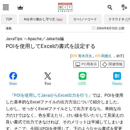
TOP
AIを作り動かし守り生かす
ロー/ノーコード
クラウドネイ
連載
2004年8月10日 公開
JavaTips ～Apache／Jakarta編
POIを使用してExcelの書式を設定する
[
青木淳夫
,
岡雅久
，＠IT]
PC用表示
関連情報
Share
Post
LINE
Hatena
「
POIを使用してJavaからExcel出力を行う
」では、POIを使用
した基本的なExcelファイルの出力方法について紹介しました。
しかし、せっかくExcelファイルとして出力するなら、単純な出
力だけではなく、色を変えたり、けい線を引いたりして見栄えの
良い書式で出力できなければ、そのメリットは半減してしまいま
す。そこで、今回はPOIを使用して、下のようなセル書式を変更