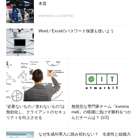
本質
PR(FINCHI on GOETHE)
Word／Excelのパスワード保護も使いよう
“必要ないもの／使わないもの”は
無慈悲な専門家チーム「kuroma
無効化し、クライアントのセキュ
me6」の暗躍に負けず勝利をつか
リティを向上させる
んだチームは？ (1/2)
なぜ生成AI導入に踏み切れない？ 生産性と組織力