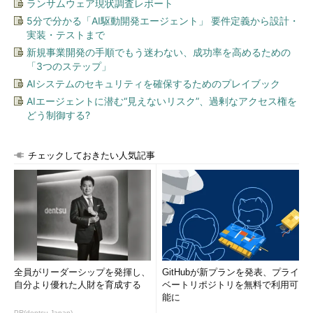
ランサムウェア現状調査レポート
5分で分かる「AI駆動開発エージェント」 要件定義から設計・
実装・テストまで
新規事業開発の手順でもう迷わない、成功率を高めるための
「3つのステップ」
AIシステムのセキュリティを確保するためのプレイブック
AIエージェントに潜む“見えないリスク”、過剰なアクセス権を
どう制御する?
チェックしておきたい人気記事
全員がリーダーシップを発揮し、
GitHubが新プランを発表、プライ
自分より優れた人財を育成する
ベートリポジトリを無料で利用可
能に
PR(dentsu Japan)