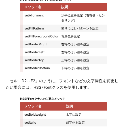
メソッド名
説明
setAlignment
水平位置を設定（右寄せ・セン
タリング）
setFillPattern
塗りつぶしパターンを設定
setFillForegroundColor
背景色を設定
setBorderRight
右枠のけい線を設定
setBorderLeft
左枠のけい線を設定
setBorderTop
上枠のけい線を設定
setBorderBottom
下枠のけい線を設定
セル「D2～F2」のように、フォントなどの文字属性を変更し
たい場合には、HSSFFontクラスを使用します。
HSSFFontクラスの主要なメソッド
メソッド名
説明
setBoldweight
太字に設定
setItalic
斜字体を設定