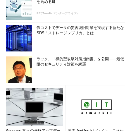
を高める鍵
PR(ITmedia エンタープライズ)
低コストでデータの災害復旧対策を実現する新たな
SDS「ストレージレプリカ」とは
ラック、「標的型攻撃対策指南書」を公開――最低
限のセキュリティ対策を網羅
Windows 10への強行アップデー
国内DevOpsトレンドは、これか