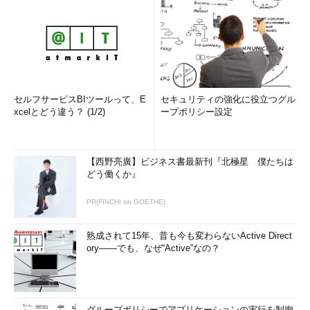
セルフサービスBIツールって、E
セキュリティの強化に役立つグル
xcelとどう違う？ (1/2)
ープポリシー設定
【西野亮廣】ビジネス書最新刊『北極星 僕たちは
どう働くか』
PR(FINCHI on GOETHE)
熟成されて15年、昔も今も変わらないActive Direct
ory――でも、なぜ“Active”なの？
グループポリシーでアプリケーションの実行を制御