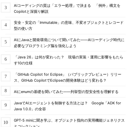
AIコーディングの質は「エラー処理」で決まる 「例外」構文を
Copilotと深掘り解説
安全・安定の「Immutable」の意味、不変オブジェクトとレコード
型の使い方
AIにJavaと開発環境について聞いてみた――AIコーディング時代に
必要なプログラミング脳を強化しよう
「Java 26」は何が変わった？ 現場の実装・運用に影響をもたら
す10の仕様
「GitHub Copilot for Eclipse」（パブリックプレビュー）リリー
ス、GitHub CopilotでEclipseの開発体験はどう変わる？
AIにenumの基礎を聞いてみた――列挙型の型安全性を理解する
JavaでAIエージェントを制御する方法とは？ Google「ADK for
Java 1.0.0」の全容
GPT-5 miniに聞き学ぶ、オブジェクト指向の実用機能ジェネリクス
とコレクション