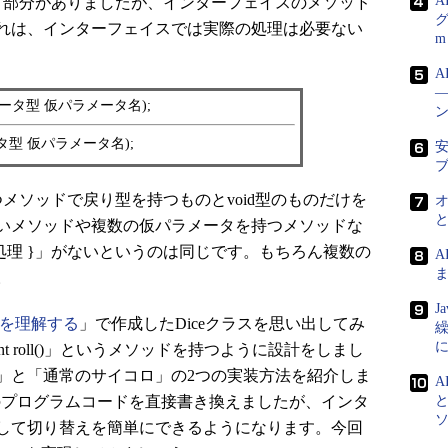
A
いう部分がありましたが、インターフェイスのメソッド
グ
れは、インターフェイスでは実際の処理は必要ない
m
A
ータ型 仮パラメータ名);
タ型 仮パラメータ名);
安
ソッドで戻り型を持つものとvoid型のものだけを
いメソッドや複数の仮パラメータを持つメソッドな
処理 }」がないというのは同じです。もちろん複数の
ま
。
J
ドを理解する
」で作成したDiceクラスを思い出してみ
t roll()」というメソッドを持つように設計をしまし
」と「通常のサイコロ」の2つの実装方法を紹介しま
A
スのプログラムコードを直接書き換えましたが、インタ
して切り替えを簡単にできるようになります。今回