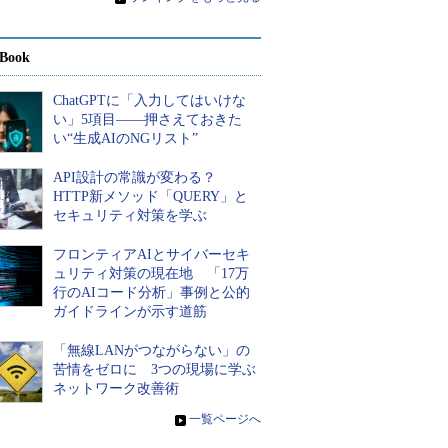
Book
ChatGPTに「入力してはいけな
い」5項目――押さえておきた
い“生成AIのNGリスト”
API設計の常識が変わる？
HTTP新メソッド「QUERY」と
セキュリティ対策を学ぶ
フロンティアAIとサイバーセキ
ュリティ対策の現在地 「17万
行のAIコード分析」事例と公的
ガイドラインが示す道筋
「無線LANがつながらない」の
苦情をゼロに 3つの現場に学ぶ
ネットワーク改善術
»
一覧ページへ