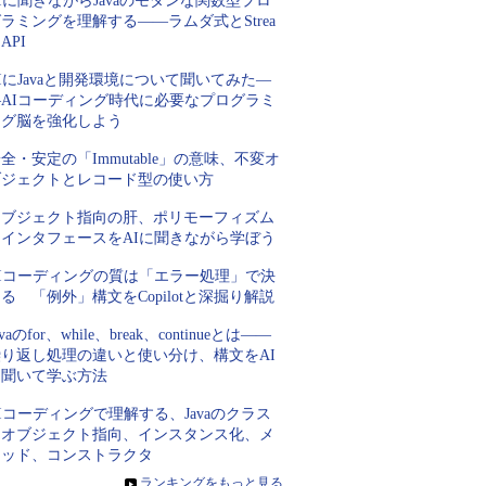
Iに聞きながらJavaのモダンな関数型プロ
ラミングを理解する――ラムダ式とStrea
 API
IにJavaと開発環境について聞いてみた―
―AIコーディング時代に必要なプログラミ
ング脳を強化しよう
全・安定の「Immutable」の意味、不変オ
ブジェクトとレコード型の使い方
オブジェクト指向の肝、ポリモーフィズム
とインタフェースをAIに聞きながら学ぼう
AIコーディングの質は「エラー処理」で決
る 「例外」構文をCopilotと深掘り解説
avaのfor、while、break、continueとは――
繰り返し処理の違いと使い分け、構文をAI
に聞いて学ぶ方法
Iコーディングで理解する、Javaのクラス
とオブジェクト指向、インスタンス化、メ
ソッド、コンストラクタ
»
ランキングをもっと見る