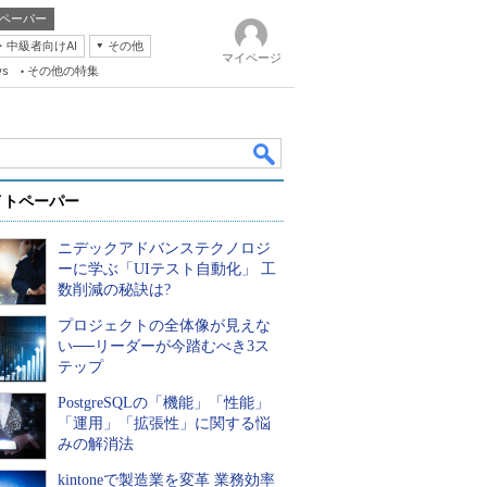
ペーパー
・中級者向けAI
その他
マイページ
ws
その他の特集
イトペーパー
ニデックアドバンステクノロジ
ーに学ぶ「UIテスト自動化」 工
数削減の秘訣は?
プロジェクトの全体像が見えな
k
い──リーダーが今踏むべき3ス
テップ
PostgreSQLの「機能」「性能」
「運用」「拡張性」に関する悩
みの解消法
kintoneで製造業を変革 業務効率