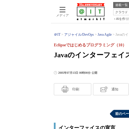
連載一覧
クラウド
メディア
AIを作
＠IT
アジャイル/DevOps
Java Agile
Javaの
Eclipseではじめるプログラミング（10）
Javaのインターフェ
2005年07月13日 00時00分 公開
印刷
通知
前のペー
インターフェイスの宣言