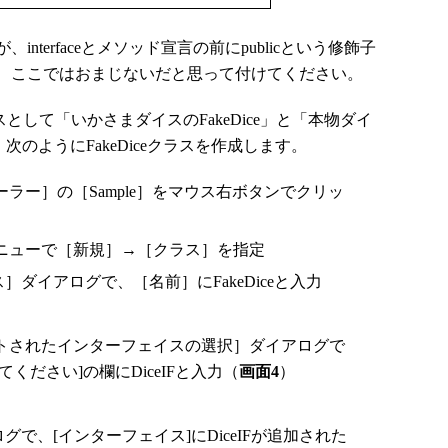
terfaceとメソッド宣言の前にpublicという修飾子
、ここではおまじないだと思って付けてください。
スとして「いかさまダイスのFakeDice」と「本物ダイ
、次のようにFakeDiceクラスを作成します。
ラー］の［Sample］をマウス右ボタンでクリッ
ニューで［新規］→［クラス］を指定
ス］ダイアログで、［名前］にFakeDiceと入力
トされたインターフェイスの選択］ダイアログで
ください]の欄にDiceIFと入力（
画面4
）
ログで、[インターフェイス]にDiceIFが追加された