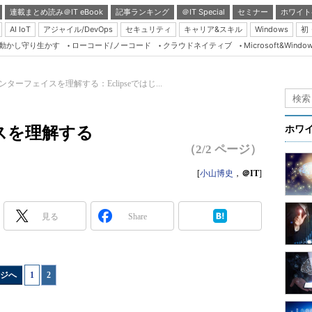
連載まとめ読み＠IT eBook
記事ランキング
＠IT Special
セミナー
ホワイト
AI IoT
アジャイル/DevOps
セキュリティ
キャリア&スキル
Windows
初
り動かし守り生かす
ローコード/ノーコード
クラウドネイティブ
Microsoft&Windo
Server & Storage
HTML5 + UX
インターフェイスを理解する：Eclipseではじ...
Smart & Social
Coding Edge
イスを理解する
ホワ
Java Agile
（2/2 ページ）
Database Expert
[
小山博史
，
＠IT
]
Linux ＆ OSS
Master of IP Networ
見る
Share
Security & Trust
Test & Tools
ジへ
1
|
2
Insider.NET
ブログ