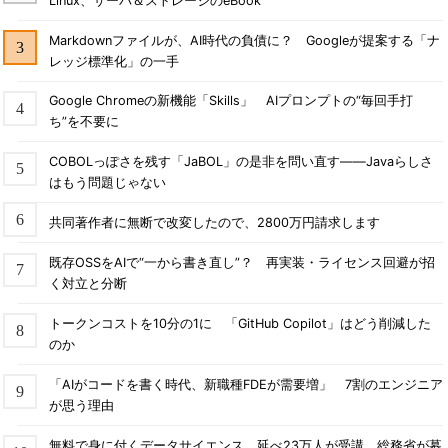
Linux、サーバ＆ストレージのeBook
Markdownファイルが、AI時代の負債に？ Googleが提案する「ナ
レッジ標準化」の一手
Google Chromeの新機能「Skills」 AIプロンプトの“毎回手打
ち”を不要に
COBOLっぽさを残す「JaBOL」の是非を問い直す――Javaらしさ
はもう問題じゃない
共同著作者に無断で改変したので、2800万円請求します
既存OSSをAIで“一から書き直し”？ 再実装・ライセンス回避が招
く対立と分断
トークンコストを10分の1に 「GitHub Copilot」はどう削減した
のか
「AIがコードを書く時代、新職種FDEが需要増」 7割のエンジニア
が思う理由
無料で身に付くデータサイエンス 延べ23万人が受講、総務省が募