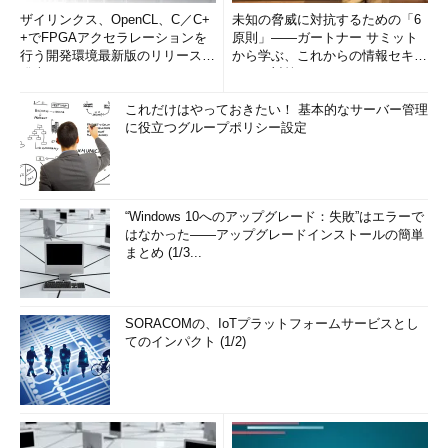
ザイリンクス、OpenCL、C／C+
未知の脅威に対抗するための「6
+でFPGAアクセラレーションを
原則」――ガートナー サミット
行う開発環境最新版のリリースを
から学ぶ、これからの情報セキュ
発表
リティ対策
これだけはやっておきたい！ 基本的なサーバー管理
に役立つグループポリシー設定
“Windows 10へのアップグレード：失敗”はエラーで
はなかった――アップグレードインストールの簡単
まとめ (1/3...
SORACOMの、IoTプラットフォームサービスとし
てのインパクト (1/2)