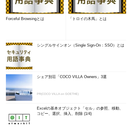
図4 データベースを構築するまでの流れ
以上、設計・構築フェイズで作成されるデータモデルについて
Forceful Browsingとは
「トロイの木馬」とは
解説してきました。データモデルが何を意味するものであるか、
感じだけでもつかめていただけたでしょうか？ 一般的に、DAが
概念データモデルと論理データモデルを作成し、DBAが物理デー
タモデルを作成します。しかし、アプリケーションの規模やプロ
シングルサインオン（Single Sign-On：SSO）とは
ジェクトの事情によっては、論理データモデルからDBAが担当す
ることもあります。
今回のまとめ
シェア別荘「COCO VILLA Owners」3選
今回は、データベースエンジニアとは何であるかを定義し、併
せてデータベース開発工程の設計・構築フェイズで作成されるデ
PR(COCO VILLA on GOETHE)
ータモデルについて解説してきました。
Excelの基本オブジェクト「セル」の参照、移動、
現実的には、ある日突然、皆さんがDAやDBAの役割を担うよ
コピー、選択、挿入、削除 (1/4)
うなことは少ないかもしれません。しかし、いつそのチャンスが
巡ってきてもよいように日ごろから準備しておくことが肝心で
す。チャンスが巡ってきてからキャッチアップをすればよいなど