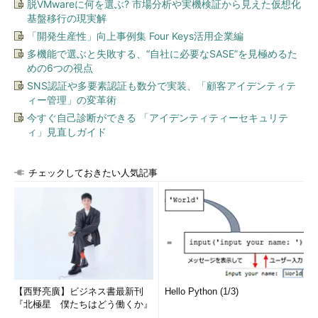
ータモデル：論理データモデル＝1：1」ですが、「論理データモ
脱VMwareに何を選ぶ? 市場分析や実機検証から見えた仮想化
基盤移行の現実解
デル：物理データモデル＝1：N（実装するデータベース製品の種
類）」という特徴があります（図3）。
「開発生産性」向上事例集 Four Keys活用企業編
多機能で選ぶと失敗する、“自社に必要なSASE”を見極めるた
めの6つの視点
SNS認証や多要素認証も数分で実装、「顧客アイデンティテ
ィー管理」の変革術
今すぐ自己診断ができる 「アイデンティティーセキュリテ
ィ」見直しガイド
図3 データモデルの位置付け
チェックしておきたい人気記事
ここでは、データ型の定義、ビューの定義、インデックス設
計、定義や各種のパラメータ設定など物理的な環境に依存した物
理データモデルを作ります。また、非機能要件としてのパフォー
マンス・チューニング（データ容量、表領域の計算）などの調整
もここで行います。また必ず必要なわけではありませんが、検索
などのパフォーマンスを考慮して「非正規化」を行うこともあり
【西野亮廣】ビジネス書最新刊
Hello Python (1/3)
ます。
『北極星 僕たちはどう働くか』