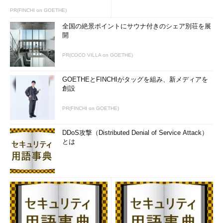
なお、今回の連載において特に断りなく物理データモデルと表
PR(FINCHI on GOETHE)
現した場合は、リレーショナル・データベースを対象としている
全国の絶景ポイントにサウナ付きのシェア別荘を展
ものとします。
開
Point
PR(COCO VILLA on GOETHE)
RDBMS全般の知識、製品固有のデータベースの知識を
GOETHEとFINCHIがタッグを組み、新メディアを
駆使する。
創設
「インデックス設計」を行う。
「非正規化」を行う。
PR(FINCHI on GOETHE)
非機能要件としての「パフォーマンス・チューニング」
DDoS攻撃（Distributed Denial of Service Attack）
を行う。
とは
以上のようにして各データモデルを作成し、最終的にデータベ
ースが出来上がります（図4）。