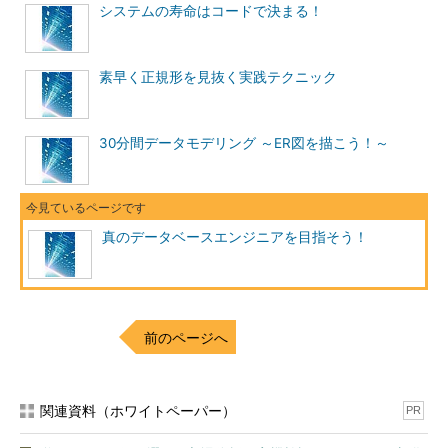
システムの寿命はコードで決まる！
ェイズで一貫してER図を使うことによって見通しの良いモデ
リングを行うことができます。
素早く正規形を見抜く実践テクニック
与件としてデータベースの実装方式がリレーショナル・デー
タベースであることが分かっているならば、あえて論理データ
モデルのタイプに「階層型」や「ネットワーク型」を採用する
30分間データモデリング ～ER図を描こう！～
ことはないといえます。
物理データモデル
真のデータベースエンジニアを目指そう！
物理データモデルでは、利用する実装環境（ハードウェアも含
む）の特性を考慮して論理データモデルを物理データモデルへ変
換します。ここで初めて、ソフトウェアとしてのデータベースの
話が出てきます。多くの場合、リレーショナル・データベースが
前のページへ
採用され、Oracle、DB2、SQL Serverなどの具体的なRDBMSへ
の実装を目的とした物理データモデルを作成します。
つまり、物理データモデルは個々のデータベース製品の機能に
関連資料（ホワイトペーパー）
PR
依存しているため、ある単一システムを設計する際に、「概念デ