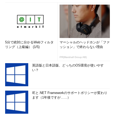
と考えている人には、そのチャンスさえも巡ってこないもので
す。
次回からは、「データベースエンジニアになるための必須知
識」について、実例を交えながら紹介していきます。（次回へ続
く）
5分で絶対に分かるWebフィルタ
マーシャルのヘッドホンが「ファ
筆者プロフィール
リング（上級編） (1/5)
ッション」で終わらない理由
▼
アクセンチュア・テクノロジー・ソリューションズ
PR(Marshall Group AB)
英語版と日本語版、どっちのOS環境が使いやす
アクセンチュアから生まれた、企業改革のためのシステム開発
い？
を手掛けるエンジニア集団。安間裕が代表取締役社長を務め
る。阿尾操はOracleとDB2に精通し、最近も、
Seasar2
がお気
に入りのシステム・アナリスト。下平浩由はネットワーク、デ
ータベースなどのインフラ／ミドルウェアに精通したシニア・
IEと.NET Frameworkのサポートポリシーが変わり
システム・アナリスト。
ます（1年後ですが……）