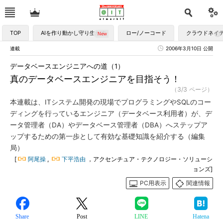
TOP
AIを作り動かし守り生かす
ロー/ノーコード
クラウドネイ
連載
2006年3月10日 公開
データベースエンジニアへの道（1）
真のデータベースエンジニアを目指そう！
（3/3 ページ）
本連載は、ITシステム開発の現場でプログラミングやSQLのコー
ディングを行っているエンジニア（データベース利用者）が、デ
ータ管理者（DA）やデータベース管理者（DBA）へステップア
ップするための第一歩として有効な基礎知識を紹介する（編集
局）
[
阿尾操
,
下平浩由
，アクセンチュア・テクノロジー・ソリューシ
ョンズ]
PC用表示
関連情報
Share
Post
LINE
Hatena