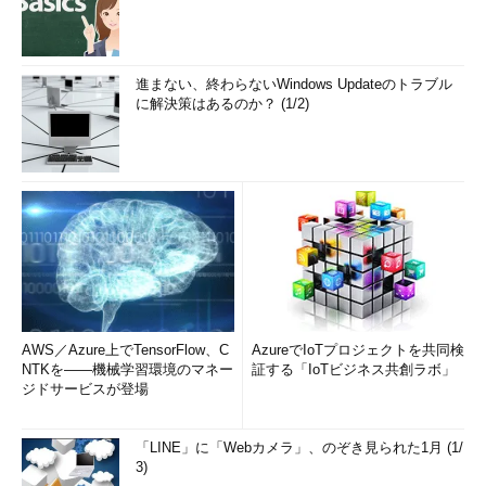
進まない、終わらないWindows Updateのトラブル
に解決策はあるのか？ (1/2)
AWS／Azure上でTensorFlow、C
AzureでIoTプロジェクトを共同検
NTKを――機械学習環境のマネー
証する「IoTビジネス共創ラボ」
ジドサービスが登場
「LINE」に「Webカメラ」、のぞき見られた1月 (1/
3)