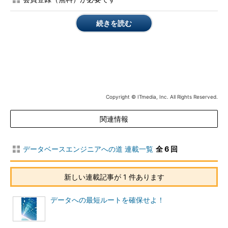
「論理データモデル」は、ER図で表す。
続きを読む
コラム2
論理データモデルはデータベースの実装方式とは独立
している
論理データモデルをリレーショナル型で作成することと、デ
Copyright © ITmedia, Inc. All Rights Reserved.
ータベースの実装方式としてリレーショナル・データベースを
採用することはイコールではありません。あくまでも論理デー
関連情報
タモデルのデータ構造の表現形式の1つとしてリレーショナル
型があり、論理データモデルは実装方式には依存せず、独立し
た関係にあります。
データベースエンジニアへの道 連載一覧
全 6 回
しかし、現実的には論理データモデルのタイプにデータベー
新しい連載記事が 1 件あります
スの実装方式を一致させることは設計において非常に効率が良
く、一般的に行われています。例えば、論理データモデルのリ
データへの最短ルートを確保せよ！
レーショナル型の表記に使われるER図は、リレーショナル・
データベースの実装にマッピングしやすく（エンティティ→テ
ーブル、リレーションシップ→リレーションシップ）、設計フ