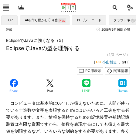
TOP
AIを作り動かし守り生かす
ロー/ノーコード
クラウドネイ
連載
2006年6月16日 公開
EclipseでJavaに強くなる（5）
EclipseでJavaの型を理解する
（1/3 ページ）
[
小山博史
，＠IT]
PC用表示
関連情報
Share
Post
LINE
Hatena
コンピュータは基本的に0と1しか扱えないために、人間が使っ
ている十進数や文字を表現するためにはいろいろと工夫をする必
要があります。また、情報を保持するための記憶装置や補助記憶
装置は有限な資源ですから、整数を表現するにしても扱える最大
値を制限するなど、いろいろな制約をする必要があります。多く