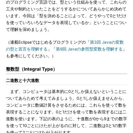
のプログラミング言語では、型という仕組みを使って、これらの
工夫や制約といったことをどうするかについてあらかじめ決めて
います。今回は「型を決めることによって、どうやって0と1だけ
を使っていろいろなデータを表現しているか」ということについ
て理解を深めましょう。
（連載Eclipseではじめるプログラミングの「
第3回 Javaの変数
の型と宣言を理解する
」「
第9回 Javaの参照型変数を理解する
」
も参考にしてください。）
整数型（Integral Type）
二進数と十六進数
まず、コンピュータは基本的に0と1しか扱えないということに
ついてあらためて考えてみましょう。0と1しか扱えませんから、
コンピュータに数値計算をさせるためには、これらを使って数を
表現することになります。0と1だけを使って数を表現するには二
進数を使います。下記の表のように、十進数が0から9までの数字
を使って10ごとにけたが上がるのに対して、二進数は0と1の数字
を使って2ごとにけたが上がります。