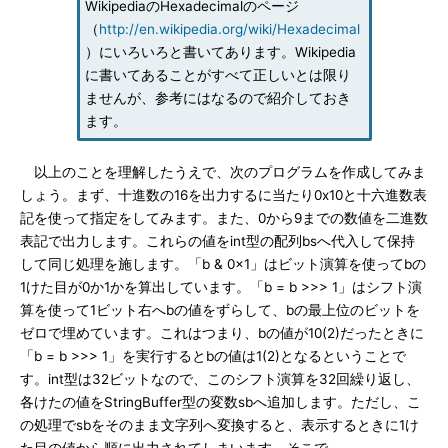
WikipediaのHexadecimalのページ
（
http://en.wikipedia.org/wiki/Hexadecimal
）にいろいろと書いてあります。Wikipedia
に書いてあることがすべて正しいとは限り
ませんが、参考にはなるので紹介しておき
ます。
以上のことを理解したうえで、次のプログラムを作成してみま
しょう。まず、十進数の16を出力するに当たり0x10と十六進数表
記を使って指定をしてみます。また、0から9までの数値を二進数
表記で出力します。これらの値をint型の配列bsへ代入して保持
して同じ処理を施します。「b & 0x1」はビット演算を使ってbの
1けた目が0か1かを算出しています。「b = b >>> 1」はシフト演
算を使って1ビット右へbの値をずらして、bの最上位のビットを
ゼロで埋めています。これはつまり、bの値が10(2)だったときに
「b = b >>> 1」を実行するとbの値は1(2)となるということで
す。int型は32ビットなので、このシフト演算を32回繰り返し、
各けたの値をStringBuffer型の変数sbへ追加します。ただし、こ
の処理でsbをそのまま文字列へ変換すると、表示するときに1け