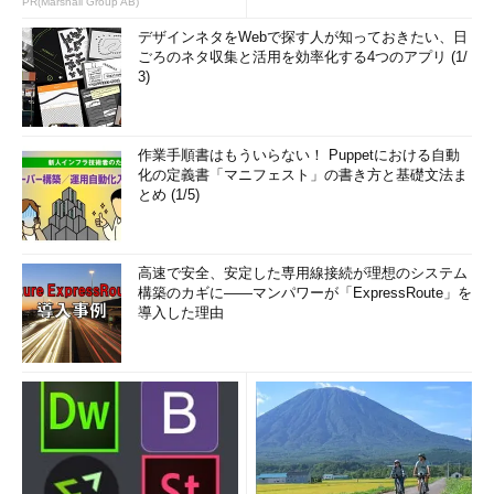
PR(Marshall Group AB)
デザインネタをWebで探す人が知っておきたい、日
ごろのネタ収集と活用を効率化する4つのアプリ (1/
3)
作業手順書はもういらない！ Puppetにおける自動
化の定義書「マニフェスト」の書き方と基礎文法ま
とめ (1/5)
高速で安全、安定した専用線接続が理想のシステム
構築のカギに――マンパワーが「ExpressRoute」を
導入した理由