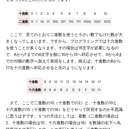
十進数
0
1
2
3
4
5
6
7
8
9
10
二進数
0
1
10
11
100
101
110
111
1000
1001
1010
ここで、見てのとおり二進数を使うと小さい数でもけた数が大
きくなってしまいます。ですから、プログラミングでは十六進数
を使うことが多くなります。その場合は16文字が必要になるの
で、AからFまでの6文字を順に10から15へ対応させて、0から9ま
での10個の数字へ加えて表現をします。例えば、十進数の8から
17を十六進数へ対応させると次のようになります。
十進数
8
9
10
11
12
13
14
15
16
17
十六進数
8
9
A
B
C
D
E
F
10
11
さて、ここで二進数の10（十進数での2）と、十進数の10と、
十六進数の10（十進数での16）をどうやって区別するのか不思議
に思うはずです。１つの方法としては、基数（二進数の場合は
2、十進数の場合は10、十六進数の場合は16）を数値の右下へ丸