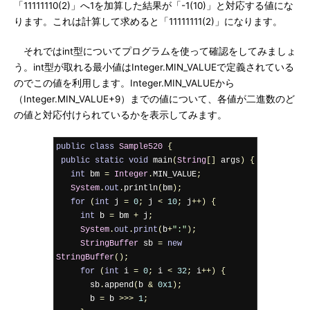
「11111110(2)」へ1を加算した結果が「-1(10)」と対応する値にな
ります。これは計算して求めると「11111111(2)」になります。
それではint型についてプログラムを使って確認をしてみましょ
う。int型が取れる最小値はInteger.MIN_VALUEで定義されている
のでこの値を利用します。Integer.MIN_VALUEから
（Integer.MIN_VALUE+9）までの値について、各値が二進数のど
の値と対応付けられているかを表示してみます。
public
class
Sample520
{
public
static
void
 main
(
String
[]
 args
)
{
int
 bm 
=
Integer
.
MIN_VALUE
;
System
.
out
.
println
(
bm
);
for
(
int
 j 
=
0
;
 j 
<
10
;
 j
++)
{
int
 b 
=
 bm 
+
 j
;
System
.
out
.
print
(
b
+
":"
);
StringBuffer
 sb 
=
new
StringBuffer
();
for
(
int
 i 
=
0
;
 i 
<
32
;
 i
++)
{
       sb
.
append
(
b 
&
0x1
);
       b 
=
 b 
>>>
1
;