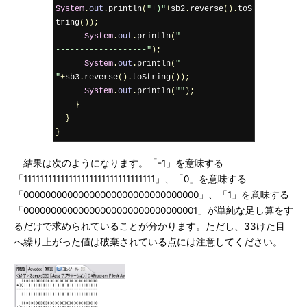
System
.
out
.
println
(
"+)"
+
sb2
.
reverse
().
toS
tring
());
System
.
out
.
println
(
"---------------
-------------------"
);
System
.
out
.
println
(
" 
"
+
sb3
.
reverse
().
toString
());
System
.
out
.
println
(
""
);
}
}
}
結果は次のようになります。「-1」を意味する
「11111111111111111111111111111111」、「0」を意味する
「00000000000000000000000000000000」、「1」を意味する
「00000000000000000000000000000001」が単純な足し算をす
るだけで求められていることが分かります。ただし、33けた目
へ繰り上がった値は破棄されている点には注意してください。