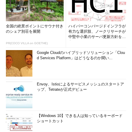
全国の絶景ポイントにサウナ付き
ハイパーコンバージドインフラが
のシェア別荘を展開
有力な選択肢、ノークリサーチが
中堅中小業のサーバ更新方針を調
査
PR(COCO VILLA on GOETHE)
Google Cloudのハイブリッドソリューション「Clou
d Services Platform」はどうなるのか聞い...
Envoy、Istioによるサービスメッシュのスタートア
ップ、Tetrateが正式デビュー
【Windows 10】できる人は知っているキーボード
ショートカット