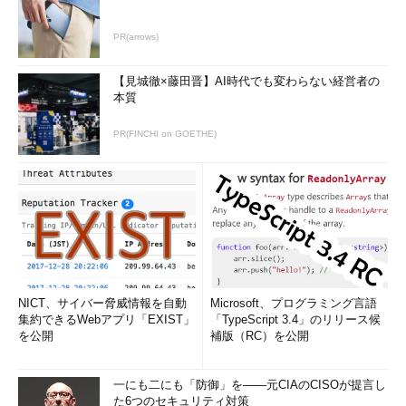
PR(arrows)
【見城徹×藤田晋】AI時代でも変わらない経営者の
本質
PR(FINCHI on GOETHE)
NICT、サイバー脅威情報を自動
Microsoft、プログラミング言語
集約できるWebアプリ「EXIST」
「TypeScript 3.4」のリリース候
を公開
補版（RC）を公開
一にも二にも「防御」を――元CIAのCISOが提言し
た6つのセキュリティ対策