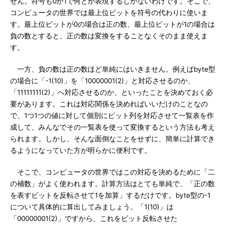
せん。符号も0か1で何とか表現するしかないわけです。そこで、
コンピュータの世界では最上位ビットを符号の代わりに使いま
す。最上位ビットが0の場合は正の数、最上位ビットが1の場合は
負の数とすると、正の数は変換をすることなくそのまま使えま
す。
一方、負の数は正の数ほど単純にはいきません。例えばbyte型
の場合に「-1(10)」を「10000001(2)」と対応させるのか、
「11111111(2)」へ対応させるのか、といったことを決めておく必
要があります。これは対応関係を決めればいいだけのことなの
で、1つ1つの値に対して個別にビット列を対応させて一覧表を作
成して、みんなでその一覧表を使って変換するという方法も考え
られます。しかし、そんな面倒なことをせずに、簡単に計算でき
るようになっていた方が明らかに便利です。
そこで、コンピュータの世界ではこの対応を決めるために「二
の補数」がよく使われます。計算方法はとても単純で、「正の数
を表すビットを反転させて1を加算」するだけです。byte型の-1
について具体的に算出してみましょう。「1(10)」は
「00000001(2)」ですから、これをビット反転させた