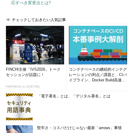
応すべき変更点とは?
チェックしておきたい人気記事
FINCHI主催「IVS2026」トーク
コンテナベースの継続的インテグ
セッションが話題に！
レーションの利点／課題と、CIパ
イプライン、Docker Build高速化
のコツ (1/2...
PR(FINCHI on GOETHE)
「電子署名」とは、「デジタル署名」とは
堅牢さ・コスパだけじゃない最新「arrows」事情