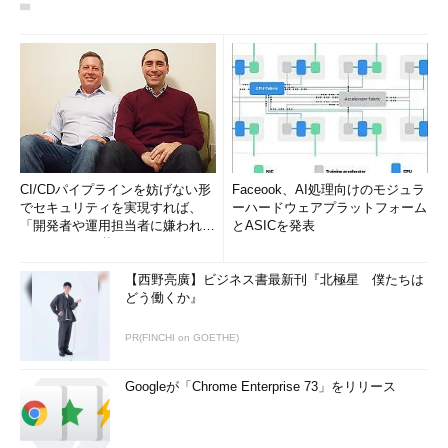
CI/CDパイプラインを妨げない形
Faceook、AI処理向けのモジュラ
でセキュリティを実現すれば、
ーハードウェアプラットフォーム
「開発者や運用担当者に嫌われな
とASICを発表
いWAF」は可能か
【西野亮廣】ビジネス書最新刊『北極星 僕たちは
どう働くか』
PR(FINCHI on GOETHE)
Googleが「Chrome Enterprise 73」をリリース