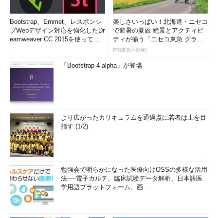
Bootstrap、Emmet、レスポンシ
楽しさいっぱい！北海道・ニセコ
ブWebデザイン対応を強化したDr
で避暑の夏旅 絶景とアクティビ
eamweaver CC 2015を使って
ティが揃う「ニセコ東急 グラ
み...
ン・ヒラフ」～東急不動産
PR(東急不動産)
「Bootstrap 4 alpha」が登場
より広がったカリキュラムを通過点に若者は上を目
指す (1/2)
勉強会で明らかになった医療向けOSSの多様な活用
法──電子カルテ、臨床試験データ解析、日本語医
学用語プラットフォーム、画...