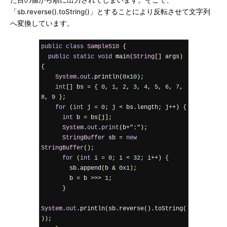
た目の値から順に出力されてしまいます。そこで、
「sb.reverse().toString()」とすることにより反転させて文字列
へ変換しています。
public
class
Sample510
{
public
static
void
 main
(
String
[]
 args
)
{
System
.
out
.
println
(
0x10
);
int
[]
 bs 
=
{
0
,
1
,
2
,
3
,
4
,
5
,
6
,
7
,
8
,
9
};
for
(
int
 j 
=
0
;
 j 
<
 bs
.
length
;
 j
++)
{
int
 b 
=
 bs
[
j
];
System
.
out
.
print
(
b
+
":"
);
StringBuffer
 sb 
=
new
StringBuffer
();
for
(
int
 i 
=
0
;
 i 
<
32
;
 i
++)
{
        sb
.
append
(
b 
&
0x1
);
        b 
=
 b 
>>>
1
;
}
System
.
out
.
println
(
sb
.
reverse
().
toString
(
));