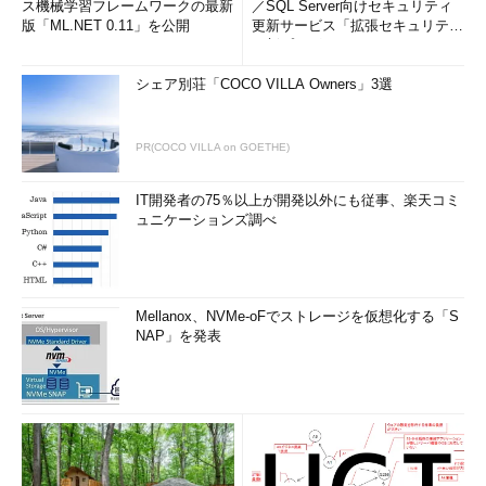
ス機械学習フレームワークの最新
／SQL Server向けセキュリティ
版「ML.NET 0.11」を公開
更新サービス「拡張セキュリティ
更新プログ...
シェア別荘「COCO VILLA Owners」3選
PR(COCO VILLA on GOETHE)
IT開発者の75％以上が開発以外にも従事、楽天コミ
ュニケーションズ調べ
Mellanox、NVMe-oFでストレージを仮想化する「S
NAP」を発表