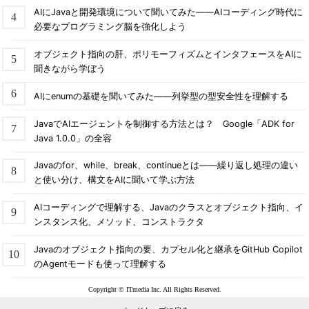
AIにJavaと開発環境について聞いてみた――AIコーディング時代に
必要なプログラミング脳を強化しよう
オブジェクト指向の肝、ポリモーフィズムとインタフェースをAIに
聞きながら学ぼう
AIにenumの基礎を聞いてみた――列挙型の型安全性を理解する
JavaでAIエージェントを制御する方法とは？ Google「ADK for
Java 1.0.0」の全容
Javaのfor、while、break、continueとは――繰り返し処理の違い
と使い分け、構文をAIに聞いて学ぶ方法
AIコーディングで理解する、Javaのクラスとオブジェクト指向、イ
ンスタンス化、メソッド、コンストラクタ
Javaのオブジェクト指向の要、カプセル化と継承をGitHub Copilot
のAgentモードも使って理解する
Copyright © ITmedia Inc. All Rights Reserved.