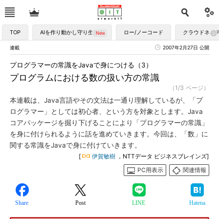
TOP
AIを作り動かし守り生かす
ロー/ノーコード
クラウドネイ
連載
2007年2月27日 公開
プログラマーの常識をJavaで身につける（3）
プログラムにおける数の扱い方の常識
（1/3 ページ）
本連載は、Java言語やその文法は一通り理解しているが、「プ
ログラマー」としては初心者、という方を対象とします。Java
コアパッケージを掘り下げることにより「プログラマーの常識」
を身に付けられるように話を進めていきます。今回は、「数」に
関する常識をJavaで身に付けていきます。
[
伊賀敏樹
，NTTデータ ビジネスブレインズ]
PC用表示
関連情報
Share
Post
LINE
Hatena