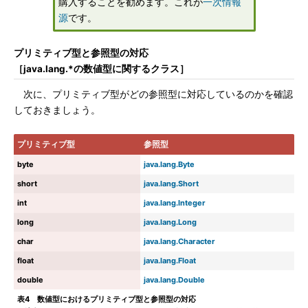
購入することを勧めます。これが
一次情報
源
です。
プリミティブ型と参照型の対応
［java.lang.*の数値型に関するクラス］
次に、プリミティブ型がどの参照型に対応しているのかを確認
しておきましょう。
プリミティブ型
参照型
byte
java.lang.Byte
short
java.lang.Short
int
java.lang.Integer
long
java.lang.Long
char
java.lang.Character
float
java.lang.Float
double
java.lang.Double
表4 数値型におけるプリミティブ型と参照型の対応