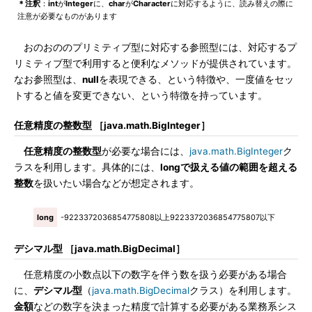
＊注釈
：
int
が
Integer
に、
char
が
Character
に対応するように、読み替えの際に
注意が必要なものがあります
おのおののプリミティブ型に対応する参照型には、対応するプ
リミティブ型で利用すると便利なメソッドが提供されています。
なお参照型は、
null
を表現できる、という特徴や、一度値をセッ
トすると値を変更できない、という特徴を持っています。
任意精度の整数型 ［java.math.BigInteger］
任意精度の整数型
が必要な場合には、
java.math.BigInteger
ク
ラスを利用します。具体的には、
longで扱える値の範囲を超える
整数
を扱いたい場合などが想定されます。
long
-9223372036854775808以上9223372036854775807以下
デシマル型 ［java.math.BigDecimal］
任意精度の小数点以下の数字を伴う数を扱う必要がある場合
に、
デシマル型
（
java.math.BigDecimal
クラス）を利用します。
金額
などの数字を決まった精度で計算する必要がある業務系シス