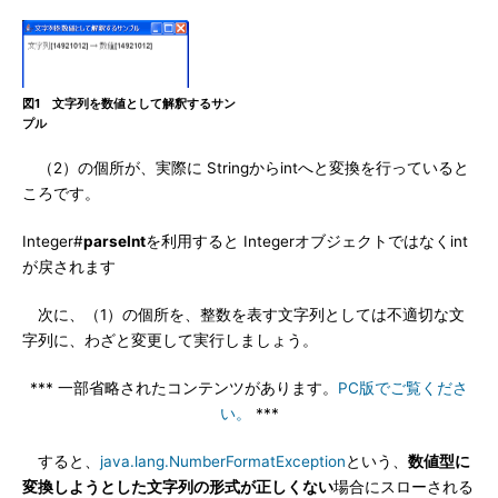
図1 文字列を数値として解釈するサン
プル
（2）の個所が、実際に Stringからintへと変換を行っていると
ころです。
Integer#
parseInt
を利用すると Integerオブジェクトではなくint
が戻されます
次に、（1）の個所を、整数を表す文字列としては不適切な文
字列に、わざと変更して実行しましょう。
*** 一部省略されたコンテンツがあります。
PC版でご覧くださ
い。
***
すると、
java.lang.NumberFormatException
という、
数値型に
変換しようとした文字列の形式が正しくない
場合にスローされる