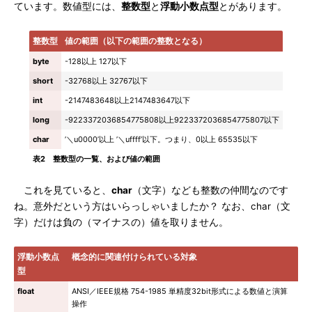
ています。数値型には、
整数型
と
浮動小数点型
とがあります。
整数型
値の範囲（以下の範囲の整数となる）
byte
-128以上 127以下
short
-32768以上 32767以下
int
-2147483648以上2147483647以下
long
-9223372036854775808以上9223372036854775807以下
char
’＼u0000’以上 ’＼uffff’以下。つまり、0以上 65535以下
表2 整数型の一覧、および値の範囲
これを見ていると、
char
（文字）なども整数の仲間なのです
ね。意外だという方はいらっしゃいましたか？ なお、char（文
字）だけは負の（マイナスの）値を取りません。
浮動小数点
概念的に関連付けられている対象
型
float
ANSI／IEEE規格 754-1985 単精度32bit形式による数値と演算
操作