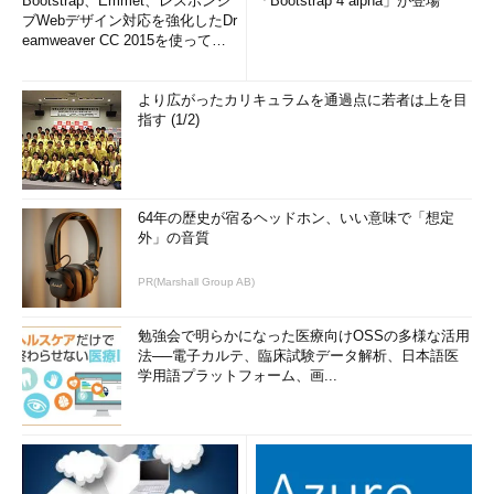
Bootstrap、Emmet、レスポンシ
「Bootstrap 4 alpha」が登場
ブWebデザイン対応を強化したDr
eamweaver CC 2015を使って
み...
より広がったカリキュラムを通過点に若者は上を目
指す (1/2)
64年の歴史が宿るヘッドホン、いい意味で「想定
外」の音質
PR(Marshall Group AB)
勉強会で明らかになった医療向けOSSの多様な活用
法──電子カルテ、臨床試験データ解析、日本語医
学用語プラットフォーム、画...