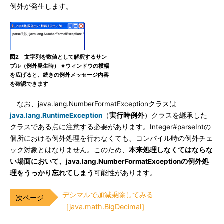
例外が発生します。
図2 文字列を数値として解釈するサン
プル（例外発生時） ※ウィンドウの横幅
を広げると、続きの例外メッセージ内容
を確認できます
なお、java.lang.NumberFormatExceptionクラスは
java.lang.RuntimeException
（
実行時例外
）クラスを継承した
クラスである点に注意する必要があります。Integer#parseIntの
個所における例外処理を行わなくても、コンパイル時の例外チェ
ック対象とはなりません。このため、
本来処理しなくてはならな
い場面において、java.lang.NumberFormatExceptionの例外処
理をうっかり忘れてしまう
可能性があります。
デシマルで加減乗除してみる
［java.math.BigDecimal］