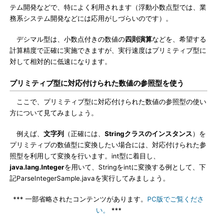
テム開発などで、特によく利用されます（浮動小数点型では、業
務系システム開発などには応用がしづらいのです）。
デシマル型は、小数点付きの数値の
四則演算
などを、希望する
計算精度で正確に実施できますが、実行速度はプリミティブ型に
対して相対的に低速になります。
プリミティブ型に対応付けられた数値の参照型を使う
ここで、プリミティブ型に対応付けられた数値の参照型の使い
方について見てみましょう。
例えば、
文字列
（正確には、
Stringクラスのインスタンス
）を
プリミティブの数値型に変換したい場合には、対応付けられた参
照型を利用して変換を行います。int型に着目し、
java.lang.Integer
を用いて、Stringをintに変換する例として、下
記ParseIntegerSample.javaを実行してみましょう。
*** 一部省略されたコンテンツがあります。
PC版でご覧くださ
い。
***