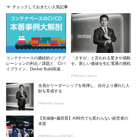
チェックしておきたい人気記事
コンテナベースの継続的インテグ
「さすが」と言われる驚きや感動
レーションの利点／課題と、CIパ
を。新しい価値を生む電通の挑戦
イプライン、Docker Build高速化
のコツ (1/2...
PR(dentsu Japan)
全員がリーダーシップを発揮し、自分より優れた人
財を育成する
PR(dentsu Japan)
【見城徹×藤田晋】AI時代でも変わらない経営者の
本質
PR(FINCHI on GOETHE)