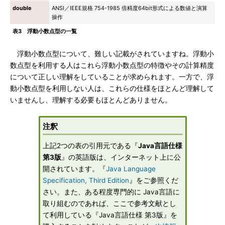
double
ANSI／IEEE規格 754-1985 倍精度64bit形式による数値と演算
操作
表3 浮動小数点型の一覧
浮動小数点型について、難しい記載がされていますね。浮動小
数点型を利用する人はこれら浮動小数点型の特徴やその計算精度
について正しい理解をしていることが求められます。一方で、浮
動小数点型を利用しない人は、これらの仕様をほとんど理解して
いませんし、理解する必要もほとんどありません。
注釈
上記2つの表の引用元である『
Java言語仕様
第3版
』の英語版は、インターネット上に公
開されています。『
Java Language
Specification, Third Edition
』をご参照くだ
さい。また、ある程度専門的に Java言語に
取り組むのであれば、ここで参考文献とし
て利用している『Java言語仕様 第3版』を