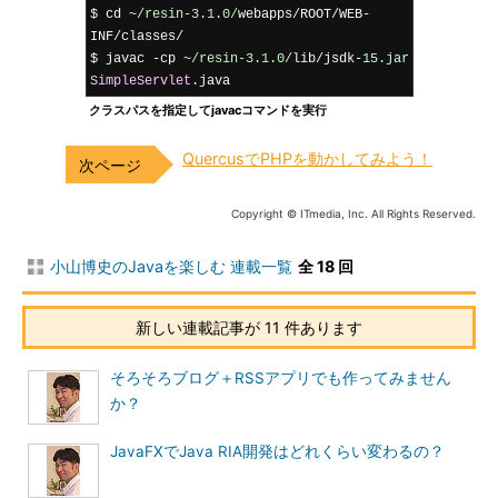
$ cd 
~
/resin-3.1.0/
webapps
/
ROOT
/
WEB
-
INF
/
classes
/
$ javac 
-
cp 
~
/resin-3.1.0/
lib
/
jsdk
-
15.jar
SimpleServlet
.
java
クラスパスを指定してjavacコマンドを実行
QuercusでPHPを動かしてみよう！
Copyright © ITmedia, Inc. All Rights Reserved.
小山博史のJavaを楽しむ 連載一覧
全 18 回
新しい連載記事が 11 件あります
そろそろブログ＋RSSアプリでも作ってみません
か？
JavaFXでJava RIA開発はどれくらい変わるの？