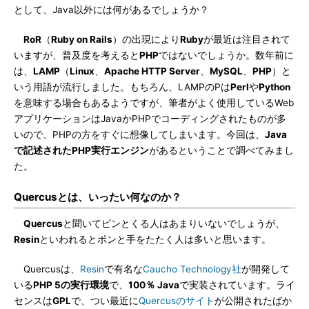
として、Java以外には何があるでしょうか？
RoR
（
Ruby on Rails
）の出現により
Ruby
が最近は注目されて
いますが、普及度を考えると
PHP
ではないでしょうか。数年前に
は、
LAMP
（
Linux
、
Apache HTTP Server
、
MySQL
、
PHP
）と
いう用語が流行しました。もちろん、LAMPのPは
Perl
や
Python
を意味する場合もあるようですが、筆者がよく使用しているWeb
アプリケーションはJavaかPHPでコーディングされたものが多
いので、PHPの方をすぐに想像してしまいます。今回は、
Java
で記述されたPHP実行エンジン
があるということで調べてみまし
た。
Quercusとは、いったい何なのか？
Quercus
と聞いてピンとくる人はあまりいないでしょうが、
Resin
といわれるとポンと手をたたく人は多いと思います。
Quercusは、
Resin
で有名な
Caucho Technology社
が開発して
いる
PHP 5の実行環境
で、
100％ Java
で実装されています。ライ
センスは
GPL
で、つい最近に
Quercusのサイト
が公開されたばか