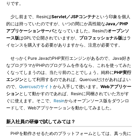
りです。
少し前まで、Resinは
Servlet／JSPコンテナ
という印象を個人
的には持っていたのですが、いつの間にか高性能な
Java／PHP
アプリケーションサーバ
となっていました。Resinの
オープンソ
ース版
はGPLで公開されていますが、
プロフェッショナル版
はラ
イセンスを購入する必要がありますから、注意が必要です。
せっかくPure JavaのPHP実行エンジンがあるので、Java好き
なプログラマがPHPのプログラムを作るなら、これを使ってみた
くなってしまうのは、当たり前のことでしょう。純粋に
PHP実行
エンジン
として利用するのであれば、Quercusだけがあればよい
ので、
Quercusのサイト
から入手して使います。
Webアプリケー
ション
として動かすのであれば、Resinに同梱されていた方がす
ぐに使えます。そこで、
Resin
からオープンソース版をダウンロ
ードして、Webアプリケーションを動かしてみました。
新入社員の研修で試してみては？
PHPを動作させるためのプラットフォームとしては、真っ先に