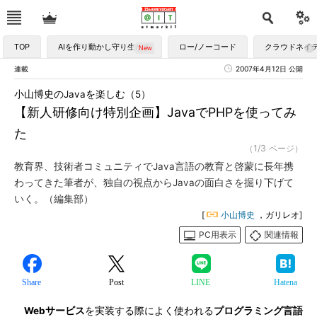
TOP
AIを作り動かし守り生かす
ロー/ノーコード
クラウドネイ
連載
2007年4月12日 公開
小山博史のJavaを楽しむ（5）
【新人研修向け特別企画】JavaでPHPを使ってみ
た
（1/3 ページ）
教育界、技術者コミュニティでJava言語の教育と啓蒙に長年携
わってきた筆者が、独自の視点からJavaの面白さを掘り下げて
いく。（編集部）
[
小山博史
，ガリレオ]
PC用表示
関連情報
Share
Post
LINE
Hatena
Webサービス
を実装する際によく使われる
プログラミング言語