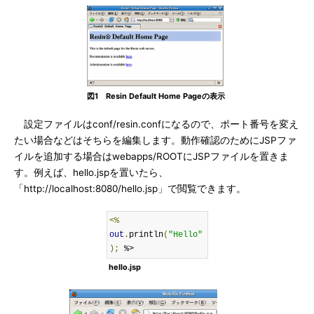
図1 Resin Default Home Pageの表示
設定ファイルはconf/resin.confになるので、ポート番号を変え
たい場合などはそちらを編集します。動作確認のためにJSPファ
イルを追加する場合はwebapps/ROOTにJSPファイルを置きま
す。例えば、hello.jspを置いたら、
「http://localhost:8080/hello.jsp」で閲覧できます。
<%
out
.
println
(
"Hello"
);
 %>
hello.jsp