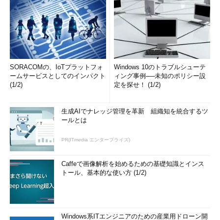
SORACOMの、IoTプラットフォ
Windows 10のトラブルシューテ
ームサービスとしてのインパクト
ィング事例──未知のポリシー設
(1/2)
定を探せ！ (1/2)
生成AIでナレッジ管理を革新 組織知を統合するツ
ールとは
PR(ITmedia エンタープライズ)
Caffeで画像解析を始めるための基礎知識とインス
トール、基本的な使い方 (1/2)
Windows系ITエンジニアのための産業用ドローン開