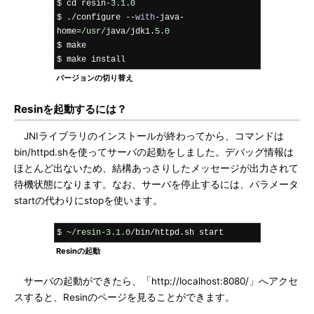
$ cd resin
-
3.1
.
0
$ 
./
configure 
--
with
-
java
-
home
=
/usr/
java
/
jdk1
.
5.0
$ make

$ make install
バージョンの切り替え
Resinを起動するには？
JNIライブラリのインストールが終わってから、コマンドは
bin/httpd.shを使ってサーバの起動をしました。デバッグ情報は
ほとんど出ないため、結構あっさりしたメッセージが出力されて
待機状態になります。なお、サーバを停止するには、パラメータ
startの代わりにstopを使います。
$ 
~
/resin-3.1.0/
bin
/
httpd
.
sh start
Resinの起動
サーバの起動ができたら、「http://localhost:8080/」へアクセ
スすると、Resinのページを見ることができます。