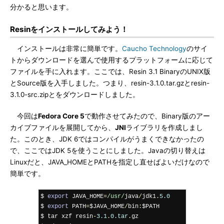
分かると思います。
Resinをインストールしてみよう！
インストールは非常に簡単です。
Caucho Technology
のサイ
トからダウンロードを選んで使用するプラットフォームに応じて
ファイルを手に入れます。ここでは、Resin 3.1 BinaryのUNIX版
とSource版を入手しました。つまり、resin-3.1.0.tar.gzとresin-
3.1.0-src.zipとをダウンロードしました。
今回は
Fedora Core 5
で動作させてみたので、Binary版のアー
カイブファイルを展開してから、
JNI
ライブラリを作成しまし
た。このとき、JDK 6ではコンパイルがうまくできなかったの
で、ここではJDK 5を使うことにしました。Javaの切り替えは
Linuxだと、JAVA_HOMEとPATHを指定し直せばよいだけなので
簡単です。
$ 
export
 JAVA_HOME
=
/usr/
java
/
jdk1
.
5.0
$ 
export
 PATH
=
$JAVA_HOME
/
bin
:
$PATH

$ tar xzf resin
-
3.1
.
0.tar
.
gz
