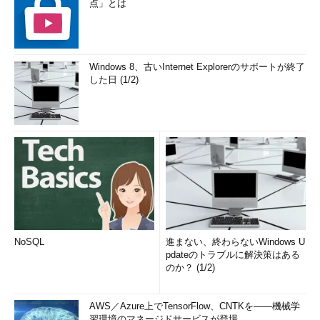
点」とは
Windows 8、古いInternet Explorerのサポートが終了
した日 (1/2)
NoSQL
進まない、終わらないWindows U
pdateのトラブルに解決策はある
のか？ (1/2)
AWS／Azure上でTensorFlow、CNTKを――機械学
習環境のマネージドサービスが登場