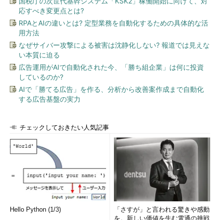
国税庁の次世代基幹システム「KSK2」稼働開始に向けて、対
応すべき変更点とは?
RPAとAIの違いとは? 定型業務を自動化するための具体的な活
用方法
なぜサイバー攻撃による被害は沈静化しない? 報道では見えな
い本質に迫る
広告運用がAIで自動化された今、「勝ち組企業」は何に投資
しているのか?
AIで「勝てる広告」を作る、分析から改善案作成まで自動化
する広告基盤の実力
チェックしておきたい人気記事
Hello Python (1/3)
「さすが」と言われる驚きや感動
を。新しい価値を生む電通の挑戦