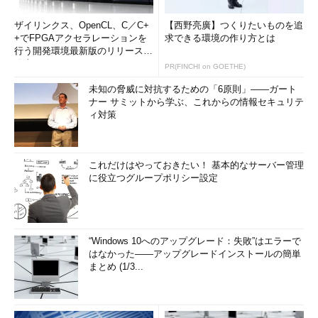
ザイリンクス、OpenCL、C／C+
【西野亮廣】つくりたいものを追
+でFPGAアクセラレーションを
求できる環境の作り方とは
行う開発環境最新版のリリースを
発表
PR(FINCHI on GOETHE)
未知の脅威に対抗するための「6原則」――ガート
ナー サミットから学ぶ、これからの情報セキュリテ
ィ対策
これだけはやっておきたい！ 基本的なサーバー管理
に役立つグループポリシー設定
“Windows 10へのアップグレード：失敗”はエラーで
はなかった――アップグレードインストールの簡単
まとめ (1/3...