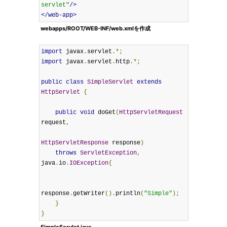
servlet"
/>
</web-app>
webapps/ROOT/WEB-INF/web.xmlを作成
import
 javax
.
servlet
.*;
import
 javax
.
servlet
.
http
.*;
public
class
SimpleServlet
extends
HttpServlet
{
public
void
 doGet
(
HttpServletRequest
request
,
HttpServletResponse
 response
)
throws
ServletException
,
java
.
io
.
IOException
{
response
.
getWriter
().
println
(
"Simple"
);
}
}