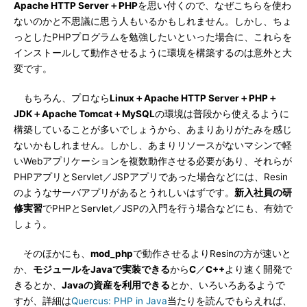
Apache HTTP Server＋PHP
を思い付くので、なぜこちらを使わ
ないのかと不思議に思う人もいるかもしれません。しかし、ちょ
っとしたPHPプログラムを勉強したいといった場合に、これらを
インストールして動作させるように環境を構築するのは意外と大
変です。
もちろん、プロなら
Linux＋Apache HTTP Server＋PHP＋
JDK＋Apache Tomcat＋MySQL
の環境は普段から使えるように
構築していることが多いでしょうから、あまりありがたみを感じ
ないかもしれません。しかし、あまりリソースがないマシンで軽
いWebアプリケーションを複数動作させる必要があり、それらが
PHPアプリとServlet／JSPアプリであった場合などには、Resin
のようなサーバアプリがあるとうれしいはずです。
新入社員の研
修実習
でPHPとServlet／JSPの入門を行う場合などにも、有効で
しょう。
そのほかにも、
mod_php
で動作させるよりResinの方が速いと
か、
モジュールをJavaで実装できる
から
C
／
C++
より速く開発で
きるとか、
Javaの資産を利用できる
とか、いろいろあるようで
すが、詳細は
Quercus: PHP in Java
当たりを読んでもらえれば、