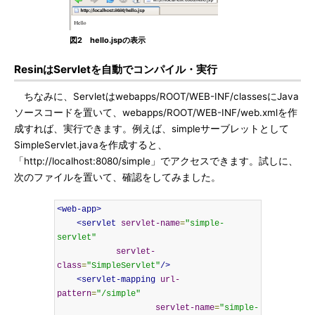
図2 hello.jspの表示
ResinはServletを自動でコンパイル・実行
ちなみに、Servletはwebapps/ROOT/WEB-INF/classesにJava
ソースコードを置いて、webapps/ROOT/WEB-INF/web.xmlを作
成すれば、実行できます。例えば、simpleサーブレットとして
SimpleServlet.javaを作成すると、
「http://localhost:8080/simple」でアクセスできます。試しに、
次のファイルを置いて、確認をしてみました。
<web-app>
<servlet
servlet-name
=
"simple-
servlet"
servlet-
class
=
"SimpleServlet"
/>
<servlet-mapping
url-
pattern
=
"/simple"
servlet-name
=
"simple-