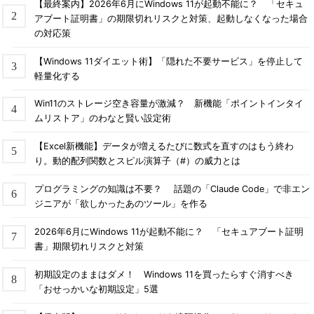
【最終案内】2026年6月にWindows 11が起動不能に？ 「セキュ
アブート証明書」の期限切れリスクと対策、起動しなくなった場合
の対応策
【Windows 11ダイエット術】「隠れた不要サービス」を停止して
軽量化する
Win11のストレージ空き容量が激減？ 新機能「ポイントインタイ
ムリストア」のわなと賢い設定術
【Excel新機能】データが増えるたびに数式を直すのはもう終わ
り。動的配列関数とスピル演算子（#）の威力とは
プログラミングの知識は不要？ 話題の「Claude Code」で非エン
ジニアが「欲しかったあのツール」を作る
2026年6月にWindows 11が起動不能に？ 「セキュアブート証明
書」期限切れリスクと対策
初期設定のままはダメ！ Windows 11を買ったらすぐ消すべき
「おせっかいな初期設定」5選