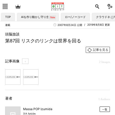
TOP
AIを作り動かし守り生かす
ロー/ノーコード
クラウドネイ
2019年8月8日 更新
連載
2007年8月24日 公開
頭脳放談
第87回 リスクのリンクは世界を回る
記事を見る
記事画像
＋
2 Images
1
2
著者
1 Authors
Massa POP Izumida
一覧
314 Articles