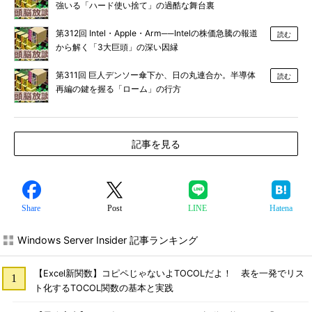
強いる「ハード使い捨て」の過酷な舞台裏
第312回 Intel・Apple・Arm──Intelの株価急騰の報道
読む
から解く「3大巨頭」の深い因縁
第311回 巨人デンソー傘下か、日の丸連合か。半導体
読む
再編の鍵を握る「ローム」の行方
記事を見る
Share
Post
LINE
Hatena
Windows Server Insider 記事ランキング
【Excel新関数】コピペじゃないよTOCOLだよ！ 表を一発でリス
ト化するTOCOL関数の基本と実践