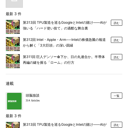
最新 3 件
第313回 TPU製造を巡るGoogleとIntelの賭け――AIが
読む
強いる「ハード使い捨て」の過酷な舞台裏
第312回 Intel・Apple・Arm──Intelの株価急騰の報道
読む
から解く「3大巨頭」の深い因縁
第311回 巨人デンソー傘下か、日の丸連合か。半導体
読む
再編の鍵を握る「ローム」の行方
連載
頭脳放談
一覧
314 Articles
最新 3 件
第313回 TPU製造を巡るGoogleとIntelの賭け――AIが
読む