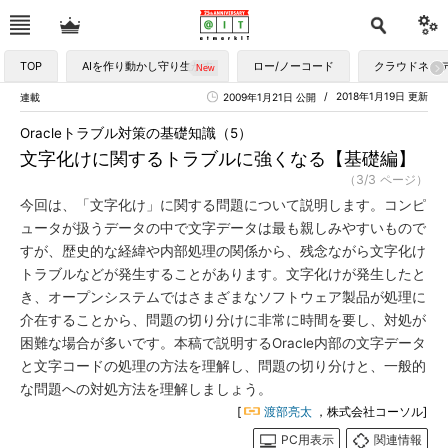
TOP
AIを作り動かし守り生かす
ロー/ノーコード
クラウドネイ
2018年1月19日 更新
連載
2009年1月21日 公開
Oracleトラブル対策の基礎知識（5）
文字化けに関するトラブルに強くなる【基礎編】
（3/3 ページ）
今回は、「文字化け」に関する問題について説明します。コンピ
ュータが扱うデータの中で文字データは最も親しみやすいもので
すが、歴史的な経緯や内部処理の関係から、残念ながら文字化け
トラブルなどが発生することがあります。文字化けが発生したと
き、オープンシステムではさまざまなソフトウェア製品が処理に
介在することから、問題の切り分けに非常に時間を要し、対処が
困難な場合が多いです。本稿で説明するOracle内部の文字データ
と文字コードの処理の方法を理解し、問題の切り分けと、一般的
な問題への対処方法を理解しましょう。
[
渡部亮太
，株式会社コーソル]
PC用表示
関連情報