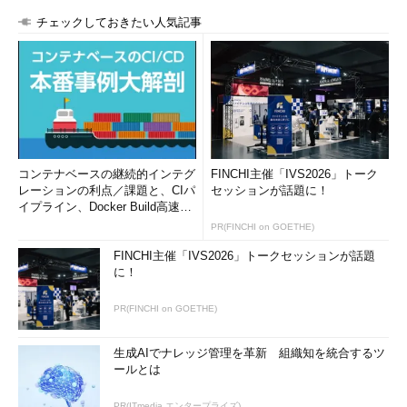
チェックしておきたい人気記事
コンテナベースの継続的インテグ
FINCHI主催「IVS2026」トーク
レーションの利点／課題と、CIパ
セッションが話題に！
イプライン、Docker Build高速化
のコツ (1/2...
PR(FINCHI on GOETHE)
FINCHI主催「IVS2026」トークセッションが話題
に！
PR(FINCHI on GOETHE)
生成AIでナレッジ管理を革新 組織知を統合するツ
ールとは
PR(ITmedia エンタープライズ)