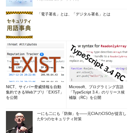
「電子署名」とは、「デジタル署名」とは
NICT、サイバー脅威情報を自動
Microsoft、プログラミング言語
集約できるWebアプリ「EXIST」
「TypeScript 3.4」のリリース候
を公開
補版（RC）を公開
一にも二にも「防御」を――元CIAのCISOが提言し
た6つのセキュリティ対策