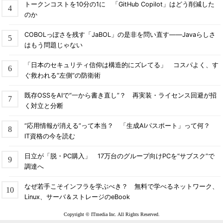
トークンコストを10分の1に 「GitHub Copilot」はどう削減した
のか
COBOLっぽさを残す「JaBOL」の是非を問い直す――Javaらしさ
はもう問題じゃない
「日本のセキュリティ信仰は構造的にズレてる」 コスパよく、す
ぐ救われる“左側”の防衛術
既存OSSをAIで“一から書き直し”？ 再実装・ライセンス回避が招
く対立と分断
“応用情報が消える”って本当？ 「生成AIパスポート」って何？
IT資格の今を読む
日立が「脱・PC購入」 17万台のグループ向けPCを“サブスク”で
調達へ
なぜ若手こそインフラを学ぶべき？ 無料で学べるネットワーク、
Linux、サーバ＆ストレージのeBook
Copyright © ITmedia Inc. All Rights Reserved.