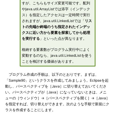
すが、こちらもサイズ変更可能です。配列
やjava.util.ArrayListでは添字（インデック
ス）を指定したアクセスは一定時間で実行
されますが、java.util.LinkedListでは「
リス
トの先端か終端のうち指定されたインデッ
クスに近い方から要素を探索してから処理
を実行する
」といった点が異なります。
格納する要素数がプログラム実行中によく
変動するのなら、java.util.LinkedListを使う
ことを検討する価値があります。
プログラム作成の手順は、以下のとおりです。まずは、
「Sample90」というクラスを作成してみましょう。Eclipseを起
動し、パースペクティブを［Java］に切り替えておいてくださ
い。パースペクティブが［Java］になっていないときは、メニ
ューの［ウィンドウ］→［パースペクティブを開く］→［Java］
を指定すれば、切り替えができます。次のような手順で新規にク
ラスを作成することにします。