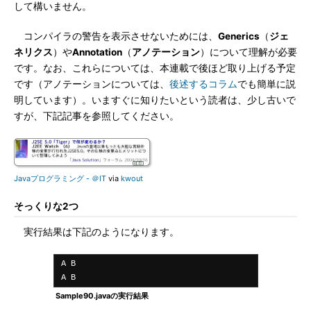
して構いません。
コンパイラの警告を表示させないためには、
Generics
（
ジェ
ネリクス
）や
Annotation
（
アノテーション
）について理解が必要
です。なお、これらについては、本連載で後ほど取り上げる予定
です（アノテーションについては、
後述するコラム
でも簡単に説
明しています）。いますぐに知りたいという読者は、少し古いで
すが、下記記事を参照してください。
Javaプログラミング - ＠IT
via
kwout
そっくりな2つ
実行結果は下記のようになります。
 A B

 A B
Sample90.javaの実行結果