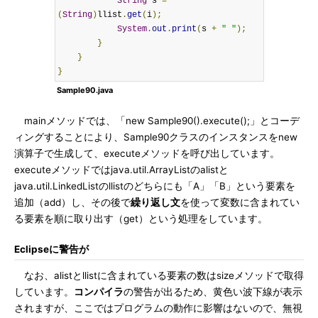
String
 s 
=
(
String
)
llist
.
get
(
i
);
System
.
out
.
print
(
s 
+
" "
);
}
}
}
Sample90.java
mainメソッドでは、「new Sample90().execute();」とコーデ
ィングすることにより、Sample90クラスのインスタンスをnew
演算子で生成して、executeメソッドを呼び出しています。
executeメソッドではjava.util.ArrayListのalistと
java.util.LinkedListのllistのどちらにも「A」「B」という要素を
追加（add）し、その後で
繰り返し文
を使って変数に含まれてい
る要素を順に取り出す（get）という処理をしています。
Eclipseに警告が
なお、alistとllistに含まれている要素の数はsizeメソッドで取得
しています。
コンパイラ
の警告が出るため、黄色い波下線が表示
されますが、ここではプログラムの動作に影響はないので、無視