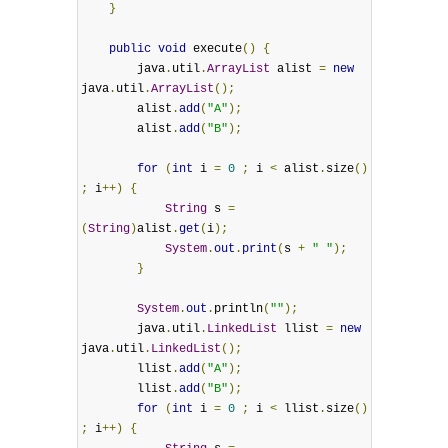
}
public
void
 execute
()
{
        java
.
util
.
ArrayList
 alist 
=
new
java
.
util
.
ArrayList
();
        alist
.
add
(
"A"
);
        alist
.
add
(
"B"
);
for
(
int
 i 
=
0
;
 i 
<
 alist
.
size
()
;
 i
++)
{
String
 s 
=
(
String
)
alist
.
get
(
i
);
System
.
out
.
print
(
s 
+
" "
);
}
System
.
out
.
println
(
""
);
        java
.
util
.
LinkedList
 llist 
=
new
java
.
util
.
LinkedList
();
        llist
.
add
(
"A"
);
        llist
.
add
(
"B"
);
for
(
int
 i 
=
0
;
 i 
<
 llist
.
size
()
;
 i
++)
{