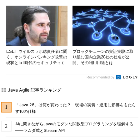
ESET ウイルスラボ総責任者に聞
ブロックチェーンの実証実験に取
く、オンラインバンキング攻撃の
り組む国内企業20社の社名が公
現状とIoT時代のセキュリティ (1/
開、その利用用途とは
2)
Recommended by
Java Agile 記事ランキング
「Java 26」は何が変わった？ 現場の実装・運用に影響をもたら
す10の仕様
AIに聞きながらJavaのモダンな関数型プログラミングを理解する
――ラムダ式とStream API