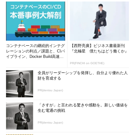
コンテナベースの継続的インテグ
【西野亮廣】ビジネス書最新刊
レーションの利点／課題と、CIパ
『北極星 僕たちはどう働くか』
イプライン、Docker Build高速化
のコツ (1/2...
PR(FINCHI on GOETHE)
全員がリーダーシップを発揮し、自分より優れた人
財を育成する
PR(dentsu Japan)
「さすが」と言われる驚きや感動を。新しい価値を
生む電通の挑戦
PR(dentsu Japan)