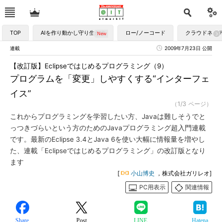
TOP
AIを作り動かし守り生かす
ロー/ノーコード
クラウドネイ
連載
2009年7月23日 公開
【改訂版】Eclipseではじめるプログラミング（9）
プログラムを「変更」しやすくする“インターフェ
イス”
（1/3 ページ）
これからプログラミングを学習したい方、Javaは難しそうでと
っつきづらいという方のためのJavaプログラミング超入門連載
です。最新のEclipse 3.4とJava 6を使い大幅に情報量を増やし
た、連載「Eclipseではじめるプログラミング」の改訂版となり
ます
[
小山博史
，株式会社ガリレオ]
PC用表示
関連情報
Share
Post
LINE
Hatena