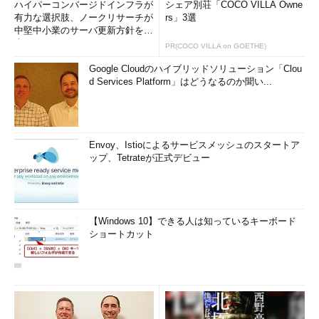
ハイパーコンバージドインフラが
シェア別荘「COCO VILLA Owne
有力な選択肢、ノークリサーチが
rs」3選
中堅中小業のサーバ更新方針を調
査
PR(COCO VILLA on GOETHE)
Google Cloudのハイブリッドソリューション「Clou
d Services Platform」はどうなるのか聞い...
Envoy、Istioによるサービスメッシュのスタートア
ップ、Tetrateが正式デビュー
【Windows 10】できる人は知っているキーボード
ショートカット