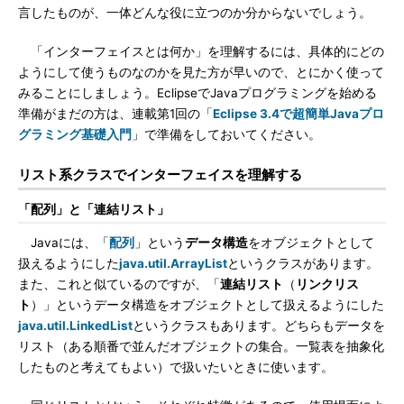
言したものが、一体どんな役に立つのか分からないでしょう。
「インターフェイスとは何か」を理解するには、具体的にどの
ようにして使うものなのかを見た方が早いので、とにかく使って
みることにしましょう。EclipseでJavaプログラミングを始める
準備がまだの方は、連載第1回の「
Eclipse 3.4で超簡単Javaプロ
グラミング基礎入門
」で準備をしておいてください。
リスト系クラスでインターフェイスを理解する
「配列」と「連結リスト」
Javaには、「
配列
」という
データ構造
をオブジェクトとして
扱えるようにした
java.util.ArrayList
というクラスがあります。
また、これと似ているのですが、「
連結リスト
（
リンクリス
ト
）」というデータ構造をオブジェクトとして扱えるようにした
java.util.LinkedList
というクラスもあります。どちらもデータを
リスト（ある順番で並んだオブジェクトの集合。一覧表を抽象化
したものと考えてもよい）で扱いたいときに使います。