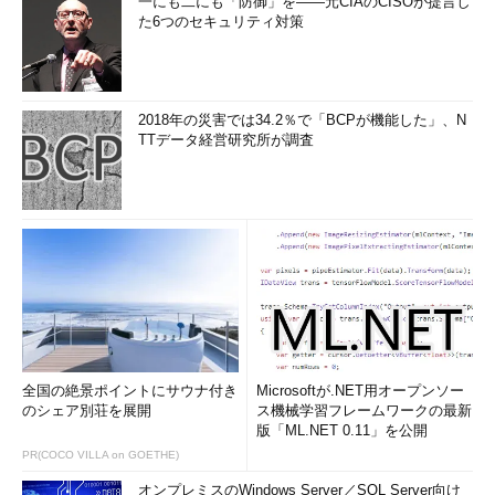
一にも二にも「防御」を――元CIAのCISOが提言し
た6つのセキュリティ対策
2018年の災害では34.2％で「BCPが機能した」、N
TTデータ経営研究所が調査
全国の絶景ポイントにサウナ付き
Microsoftが.NET用オープンソー
のシェア別荘を展開
ス機械学習フレームワークの最新
版「ML.NET 0.11」を公開
PR(COCO VILLA on GOETHE)
オンプレミスのWindows Server／SQL Server向け