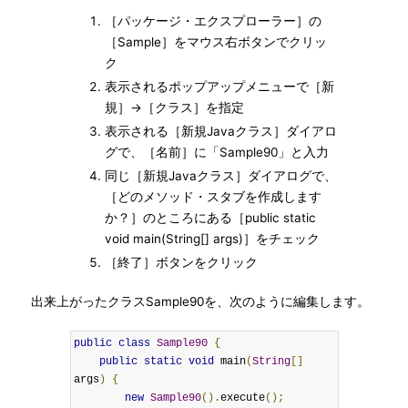
［パッケージ・エクスプローラー］の
［Sample］をマウス右ボタンでクリッ
ク
表示されるポップアップメニューで［新
規］→［クラス］を指定
表示される［新規Javaクラス］ダイアロ
グで、［名前］に「Sample90」と入力
同じ［新規Javaクラス］ダイアログで、
［どのメソッド・スタブを作成します
か？］のところにある［public static
void main(String[] args)］をチェック
［終了］ボタンをクリック
出来上がったクラスSample90を、次のように編集します。
public
class
Sample90
{
public
static
void
 main
(
String
[]
args
)
{
new
Sample90
().
execute
();