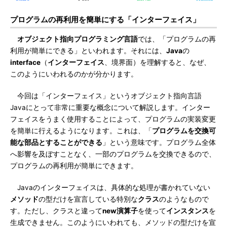
プログラムの再利用を簡単にする「インターフェイス」
オブジェクト指向プログラミング言語
では、「プログラムの再
利用が簡単にできる」といわれます。それには、
Java
の
interface
（
インターフェイス
、境界面）を理解すると、なぜ、
このようにいわれるのかが分かります。
今回は「インターフェイス」というオブジェクト指向言語
Javaにとって非常に重要な概念について解説します。インター
フェイスをうまく使用することによって、プログラムの実装変更
を簡単に行えるようになります。これは、「
プログラムを交換可
能な部品とすることができる
」という意味です。プログラム全体
へ影響を及ぼすことなく、一部のプログラムを交換できるので、
プログラムの再利用が簡単にできます。
Javaのインターフェイスは、具体的な処理が書かれていない
メソッド
の型だけを宣言している特別な
クラス
のようなもので
す。ただし、クラスと違って
new演算子
を使って
インスタンス
を
生成できません。このようにいわれても、メソッドの型だけを宣