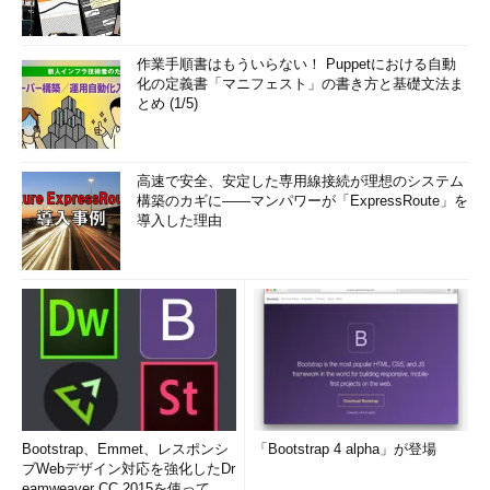
作業手順書はもういらない！ Puppetにおける自動
化の定義書「マニフェスト」の書き方と基礎文法ま
とめ (1/5)
高速で安全、安定した専用線接続が理想のシステム
構築のカギに――マンパワーが「ExpressRoute」を
導入した理由
Bootstrap、Emmet、レスポンシ
「Bootstrap 4 alpha」が登場
ブWebデザイン対応を強化したDr
eamweaver CC 2015を使って