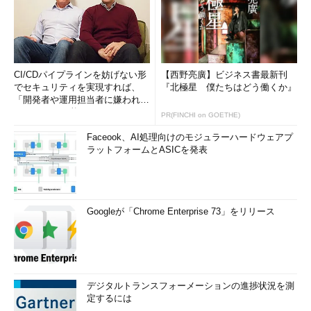
CI/CDパイプラインを妨げない形
【西野亮廣】ビジネス書最新刊
でセキュリティを実現すれば、
『北極星 僕たちはどう働くか』
「開発者や運用担当者に嫌われな
いWAF」は可能か
PR(FINCHI on GOETHE)
Faceook、AI処理向けのモジュラーハードウェアプ
ラットフォームとASICを発表
Googleが「Chrome Enterprise 73」をリリース
デジタルトランスフォーメーションの進捗状況を測
定するには