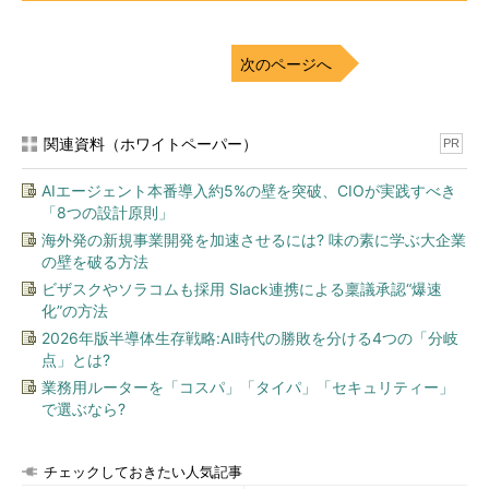
次のページへ
関連資料（ホワイトペーパー）
PR
AIエージェント本番導入約5%の壁を突破、CIOが実践すべき
「8つの設計原則」
海外発の新規事業開発を加速させるには? 味の素に学ぶ大企業
の壁を破る方法
ビザスクやソラコムも採用 Slack連携による稟議承認“爆速
化”の方法
2026年版半導体生存戦略:AI時代の勝敗を分ける4つの「分岐
点」とは?
業務用ルーターを「コスパ」「タイパ」「セキュリティー」
で選ぶなら?
チェックしておきたい人気記事