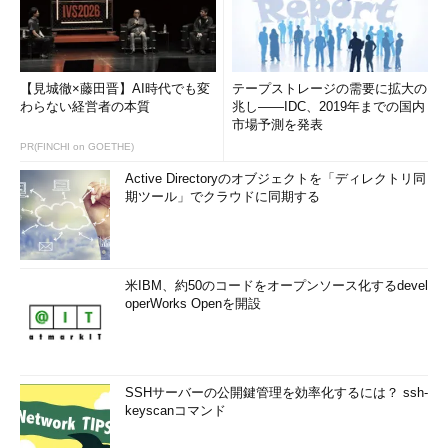
【見城徹×藤田晋】AI時代でも変
テープストレージの需要に拡大の
わらない経営者の本質
兆し――IDC、2019年までの国内
市場予測を発表
PR(FINCHI on GOETHE)
Active Directoryのオブジェクトを「ディレクトリ同
期ツール」でクラウドに同期する
米IBM、約50のコードをオープンソース化するdevel
operWorks Openを開設
SSHサーバーの公開鍵管理を効率化するには？ ssh-
keyscanコマンド