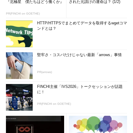
『北極星 僕たちはどう働くか』
された元請けの運命は？ (1/2)
PR(FINCHI on GOETHE)
HTTP/HTTPSでまとめてデータを取得するwgetコマ
ンドとは？
堅牢さ・コスパだけじゃない最新「arrows」事情
PR(arrows)
FINCHI主催「IVS2026」トークセッションが話題
に！
PR(FINCHI on GOETHE)