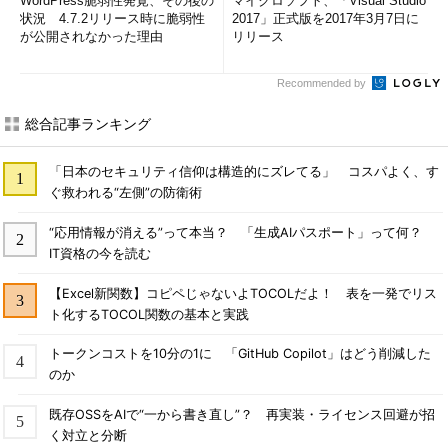
WordPress脆弱性発覚、その後の
マイクロソフト、「Visual Studio
状況 4.7.2リリース時に脆弱性
2017」正式版を2017年3月7日に
が公開されなかった理由
リリース
Recommended by
総合記事ランキング
「日本のセキュリティ信仰は構造的にズレてる」 コスパよく、す
ぐ救われる“左側”の防衛術
“応用情報が消える”って本当？ 「生成AIパスポート」って何？
IT資格の今を読む
【Excel新関数】コピペじゃないよTOCOLだよ！ 表を一発でリス
ト化するTOCOL関数の基本と実践
トークンコストを10分の1に 「GitHub Copilot」はどう削減した
のか
既存OSSをAIで“一から書き直し”？ 再実装・ライセンス回避が招
く対立と分断