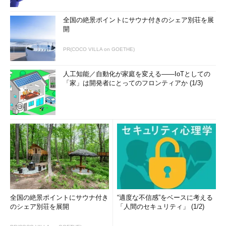
全国の絶景ポイントにサウナ付きのシェア別荘を展
開
PR(COCO VILLA on GOETHE)
人工知能／自動化が家庭を変える――IoTとしての
「家」は開発者にとってのフロンティアか (1/3)
全国の絶景ポイントにサウナ付き
“適度な不信感”をベースに考える
のシェア別荘を展開
「人間のセキュリティ」 (1/2)