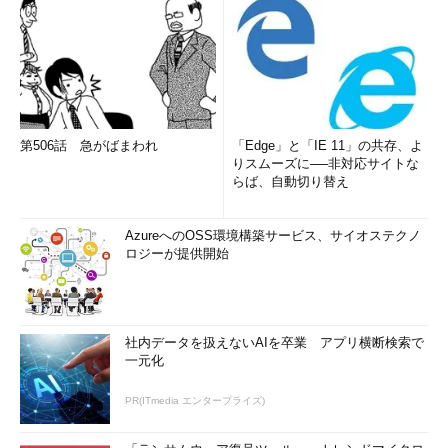
第506話 急がばまわれ
「Edge」と「IE 11」の共存、よ
りスムーズに──非対応サイトな
らば、自動切り替え
AzureへのOSS環境構築サービス、サイオステクノ
ロジーが提供開始
社内データを扱えないAIを卒業 アプリ横断検索で
一元化
PR(ITmedia エンタープライズ)