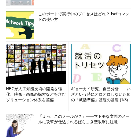
このポートで実行中のプロセスはどれ？ lsofコマン
ドの使い方
NECが人工知能技術の開発を強
ギョーカイ研究、自己分析――い
化、映像・画像の探索などを含む
ざという時にオロオロしないため
ソリューション体系を整備
の「就活準備」基礎の基礎 (1/3)
「えっ、このメールが？」――マトモな文面のメー
ルに攻撃が仕込まれるばらまき型攻撃に注意