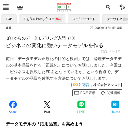
TOP
AIを作り動かし守り生かす
ロー/ノーコード
クラウドネイ
連載
2009年11月11日 公開
ゼロからのデータモデリング入門（10）
ビジネスの変化に強いデータモデルを作る
（1/3 ページ）
前回「データモデル正規化の目的と役割」では、論理データモデ
ルの基本品質を作る「正規化」についてお話ししました。今回は
「ビジネスを反映したER図となっているか」という視点で、デ
ータモデルの品質を確認する方法についてお話しします。
[
沖冠吾
，株式会社アシスト]
PC用表示
関連情報
Share
Post
LINE
Hatena
データモデルの「応用品質」を高めよう