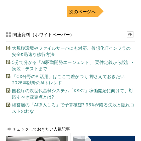
（仮想マシン）として提供されている。仮想アプライアンスがバ
ックアップ対象となる仮想マシンのディスクに直接アクセスでき
次のページへ
る環境では、Hot-Addと呼ばれる機能を用いてディスクイメージ
ファイルを直接接続し、高速で効率的なバックアップ処理を行
う。仮想アプライアンスがバックアップ対象となる仮想マシンの
関連資料（ホワイトペーパー）
PR
ディスクに直接アクセスできない環境では、NBD（Network
Block Device）モードと呼ばれる動作モードを用いてLAN経由で
大規模環境やファイルサーバにも対応、仮想化ITインフラの
バックアップを取得する。なおHot-Add機能の使用権は、
安全&迅速な移行方法
Advanced、Enterprise、Enterprise Plusエディションに付帯して
5分で分かる「AI駆動開発エージェント」 要件定義から設計・
いる。Essentials Plusを利用している場合、もしくはStandardエ
実装・テストまで
ディションにData Recoveryのライセンスを追加購入して利用し
「CX分野のAI活用」はここで差がつく 押さえておきたい
ている場合はHot-Add機能は利用できないため、常にNBDモード
2026年以降のAIトレンド
で動作することになる。
国税庁の次世代基幹システム「KSK2」稼働開始に向けて、対
応すべき変更点とは?
先述の通りVMware Data Recoveryは比較的小規模な環境を想
経営層の「AI導入しろ」で予算破綻? 95%が陥る失敗と隠れコ
定しているため、バックアップ対象として管理できる仮想マシン
ストのわな
の数を100までとしている。また、利用できるバックアップ・リ
ストア方式はDisk-to-Disk方式のみとなる。テープ装置にバック
チェックしておきたい人気記事
アップすることはできないため、テープ装置との連携が必要な場
合はサードパーティ製のバックアップソフトウェア製品の導入を