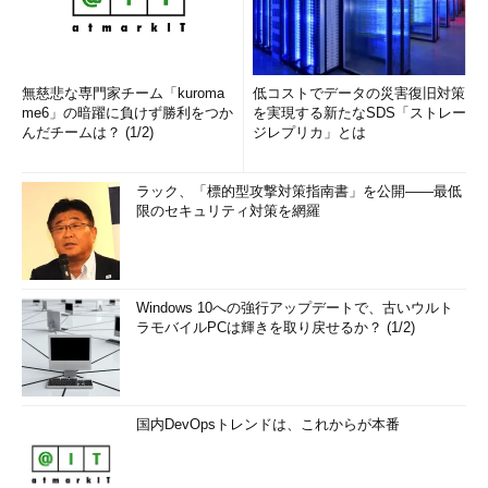
無慈悲な専門家チーム「kuroma
低コストでデータの災害復旧対策
me6」の暗躍に負けず勝利をつか
を実現する新たなSDS「ストレー
んだチームは？ (1/2)
ジレプリカ」とは
ラック、「標的型攻撃対策指南書」を公開――最低
限のセキュリティ対策を網羅
Windows 10への強行アップデートで、古いウルト
ラモバイルPCは輝きを取り戻せるか？ (1/2)
国内DevOpsトレンドは、これからが本番