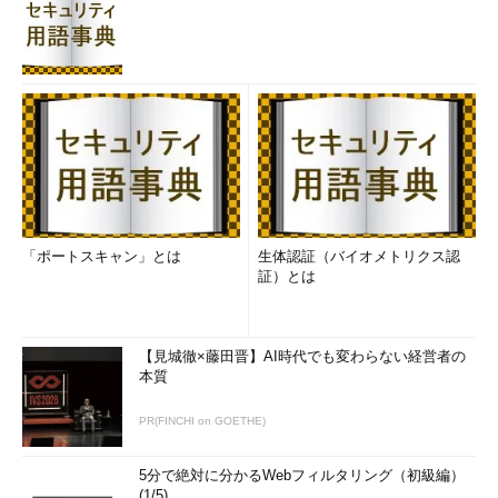
「ポートスキャン」とは
生体認証（バイオメトリクス認
証）とは
【見城徹×藤田晋】AI時代でも変わらない経営者の
本質
PR(FINCHI on GOETHE)
5分で絶対に分かるWebフィルタリング（初級編）
(1/5)