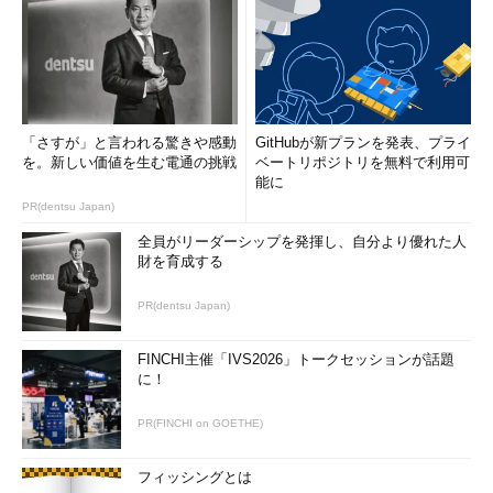
検討することになる。
VMware Data Recoveryのインストール
「さすが」と言われる驚きや感動
GitHubが新プランを発表、プライ
を。新しい価値を生む電通の挑戦
ベートリポジトリを無料で利用可
能に
PR(dentsu Japan)
全員がリーダーシップを発揮し、自分より優れた人
財を育成する
PR(dentsu Japan)
FINCHI主催「IVS2026」トークセッションが話題
に！
PR(FINCHI on GOETHE)
フィッシングとは