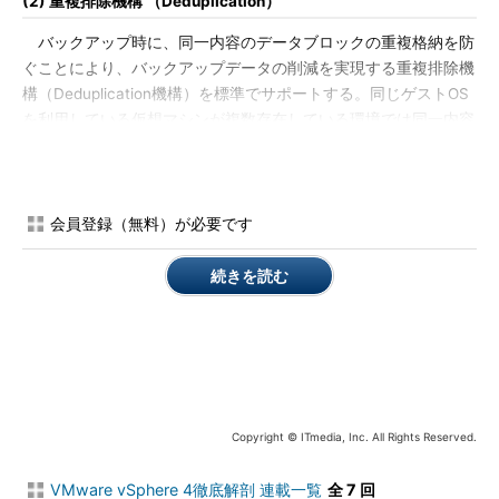
(2) 重複排除機構 （Deduplication）
バックアップ時に、同一内容のデータブロックの重複格納を防
ぐことにより、バックアップデータの削減を実現する重複排除機
構（Deduplication機構）を標準でサポートする。同じゲストOS
を利用している仮想マシンが複数存在している環境では同一内容
のデータブロックが検出されやすいため、効率的にバックアップ
データを格納することができる。また、同じ仮想マシンを繰り返
しバックアップするような場合においても、2回目以降は同一ブ
ロックが検出されやすいため、重複排除機構が効果的に機能しや
会員登録（無料）が必要です
すい。
続きを読む
(3) 更新ブロック追跡機構 （Change Block Tracking：CBT）
vSphere 4はCBTと呼ばれるテクノロジーを実装している。こ
れは仮想マシンのある時点以降に更新があったディスクブロック
のみを抽出する技術で、例えばStorage VMotionの基礎技術の一
部としても利用されている。VMware Data Recoveryでもこの技
術を活用しており、同一の仮想マシンを定期的に繰り返しバック
Copyright © ITmedia, Inc. All Rights Reserved.
アップするような場合、前回のバックアップ取得時と比較して更
VMware vSphere 4徹底解剖 連載一覧
全 7 回
新があったブロックのみを抽出してバックアップを実現すること