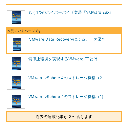
を可能にしている。このためディスク上に格納されるデータ量の
みならず、転送されるデータ量自体の削減も実現している。
もう1つのハイパーバイザ実装「VMware ESXi」
(4) 仮想マシンを動作させたままバックアップを実行可能
仮想マシンのスナップショット機能と連動させることで、バッ
VMware Data Recoveryによるデータ保全
クアップ対象となる仮想マシンがパワーオン状態であってもバッ
クアップジョブを実行できる。スナップショット取得時のディス
クデータの整合性確保には幾つかのレベルがあり、利用している
無停止環境を実現するVMware FTとは
ゲストOSの種類によって利用可能な機能が異なる。例えば
Windows Server 2003をゲストOSとして利用している仮想マシ
ンのバックアップを取得する場合は、Microsoft Volume Shadow
VMware vSphere 4のストレージ機構（2）
Copy Serviceと連携することで、ファイルシステムとアプリケ
ーションの整合性を確保した上で仮想マシンのスナップショット
を取得する。提供されているさまざまな方式とゲストOSの対応
VMware vSphere 4のストレージ機構（1）
などについては後述する。
(5) Hot-AddモードとNBDモード
過去の連載記事が 2 件あります
VMware Data Recoveryのエンジン部分は仮想アプライアンス