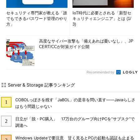
セキュリティ専門家が教える「誰
IoT時代に必要とされる「新型セ
でもできるパスワード管理のやり
キュリティエンジニア」とは (1/
方」
3)
高度なサイバー攻撃も「備えあれば憂いなし」、JP
CERT/CCが対策ガイド公開
Recommended by
Server & Storage 記事ランキング
COBOLっぽさを残す「JaBOL」の是非を問い直す――Javaらしさ
はもう問題じゃない
日立が「脱・PC購入」 17万台のグループ向けPCを“サブスク”で
調達へ
Windows Updateで要注意 甘く見るとPCの起動も認証も止まる