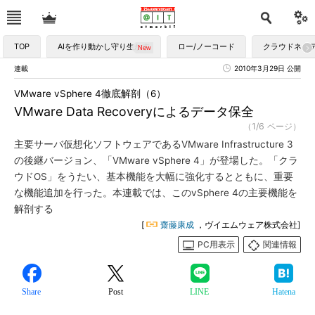
TOP
AIを作り動かし守り生かす
ロー/ノーコード
クラウドネイ
連載
2010年3月29日 公開
VMware vSphere 4徹底解剖（6）
VMware Data Recoveryによるデータ保全
（1/6 ページ）
主要サーバ仮想化ソフトウェアであるVMware Infrastructure 3
の後継バージョン、「VMware vSphere 4」が登場した。「クラ
ウドOS」をうたい、基本機能を大幅に強化するとともに、重要
な機能追加を行った。本連載では、このvSphere 4の主要機能を
解剖する
[
齋藤康成
，ヴイエムウェア株式会社]
PC用表示
関連情報
Share
Post
LINE
Hatena