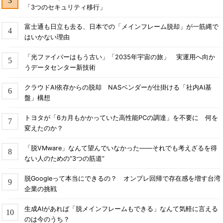
「3つのセキュリティ移行」
富士通も日立も去る、日本での「メインフレーム脱却」が一筋縄で
はいかない理由
「光ファイバーはもう古い」「2035年宇宙の旅」 実運用へ向か
うデータセンター新技術
クラウドAI依存からの脱却 NASベンダーが仕掛ける「社内AI基
盤」構想
トヨタが「6カ月もかかっていた高性能PCの調達」を不要に 何を
変えたのか？
「脱VMware」なんて望んでいなかった――それでも考えざるを得
ない人のための“3つの筋道”
脱Googleって本当にできるの？ オンプレ回帰で存在感を増す台湾
企業の挑戦
生成AIがあれば「脱メインフレームもできる」なんて気軽に言える
のは今のうち？