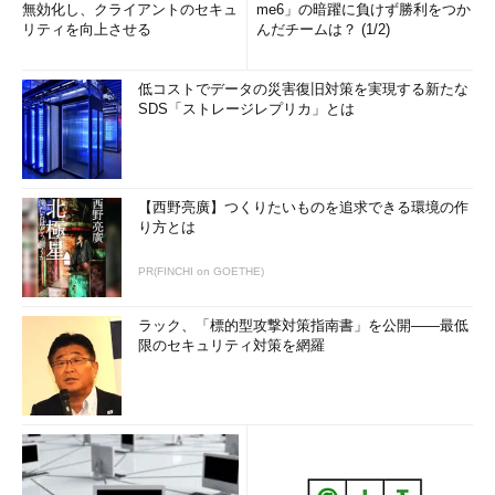
無効化し、クライアントのセキュ
me6」の暗躍に負けず勝利をつか
リティを向上させる
んだチームは？ (1/2)
低コストでデータの災害復旧対策を実現する新たな
SDS「ストレージレプリカ」とは
【西野亮廣】つくりたいものを追求できる環境の作
り方とは
PR(FINCHI on GOETHE)
ラック、「標的型攻撃対策指南書」を公開――最低
限のセキュリティ対策を網羅