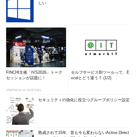
定画面の下の方にある［ビルド・トリガ］を設定することにより
しい
ビルドの契機を設定できます。［SCMをポーリング］をチェッ
クすると、リポジトリへコミットがあったときにビルドします。
また、［定期的に実行］をチェックすると、指定した時刻にビ
ルドできます。SCMは、ソースコードマネジメント（Source
Code Management）の略でバージョン管理システムと同義で
す。
ここでは、バージョン管理システムをポーリングする設定を行
うので、LibraryProjectのジョブの画面の［ビルド・トリガ］の
FINCHI主催「IVS2026」トーク
セルフサービスBIツールって、E
［SCMをポーリング］にチェックを入れます（【2】）。する
セッションが話題に！
xcelとどう違う？ (1/2)
と、スケジュールというテキストエリアが表示されますが、何を
PR(FINCHI on GOETHE)
入力したら良いのか分かりません。そのような場合は、入力欄の
右にある「？」マークをクリック（【3】）すると、その下に入
セキュリティの強化に役立つグループポリシー設定
力項目の説明が表示されます。
1時間に1回毎時0分にリポジトリをチェックし、リポジトリに
更新があればビルドするように設定するには、スケジュール欄に
以下のように入力します。
熟成されて15年、昔も今も変わらないActive Direct