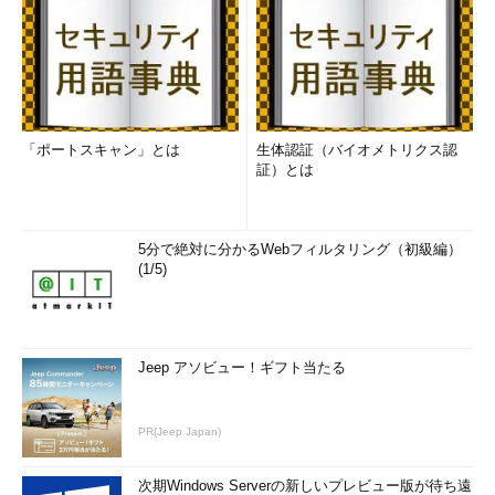
きにビルドを行う設定をしてみましょう。
「ポートスキャン」とは
生体認証（バイオメトリクス認
証）とは
5分で絶対に分かるWebフィルタリング（初級編）
(1/5)
Jeep アソビュー！ギフト当たる
図8 ビルド自動化の設定（画像をクリックする
と、拡大します）
PR(Jeep Japan)
ジョブの左のメニューから［設定］を選びます（【1】）。設
次期Windows Serverの新しいプレビュー版が待ち遠