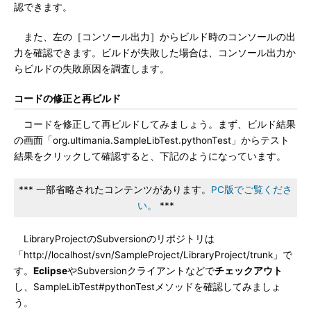
認できます。
また、左の［コンソール出力］からビルド時のコンソールの出
力を確認できます。ビルドが失敗した場合は、コンソール出力か
らビルドの失敗原因を調査します。
コードの修正と再ビルド
コードを修正して再ビルドしてみましょう。まず、ビルド結果
の画面「org.ultimania.SampleLibTest.pythonTest」からテスト
結果をクリックして確認すると、下記のようになっています。
*** 一部省略されたコンテンツがあります。
PC版でご覧くださ
い。
***
LibraryProjectのSubversionのリポジトリは
「http://localhost/svn/SampleProject/LibraryProject/trunk」で
す。
Eclipse
やSubversionクライアントなどで
チェックアウト
し、SampleLibTest#pythonTestメソッドを確認してみましょ
う。