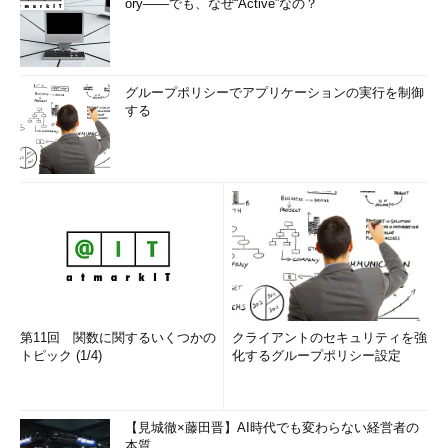
ory――でも、なぜ“Active”なの？
*** 一部省略されたコンテンツがあります。
PC版でご覧くださ
い。
***
グループポリシーでアプリケーションの実行を制御
15分ごとにしたければ、以下のように入力します。
する
*** 一部省略されたコンテンツがあります。
PC版でご覧くださ
い。
***
夜中の12時に1日1回だけのチェックにしたければ、以下のよう
に入力します。
*** 一部省略されたコンテンツがあります。
PC版でご覧くださ
い。
***
第11回 関数に関するいくつかの
クライアントのセキュリティを強
トピック (1/4)
化するグループポリシー設定
次ページでは、さらに実践テクをを紹介し、さまざまなプラグ
インについて説明します。
【見城徹×藤田晋】AI時代でも変わらない経営者の
【2】ビルド結果でメールで送信するには
本質