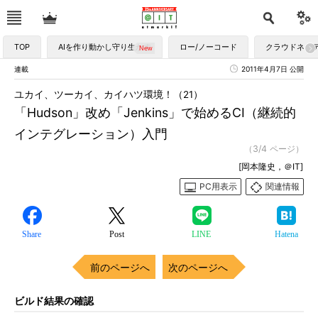
TOP
AIを作り動かし守り生かす
ロー/ノーコード
クラウドネイ
連載
2011年4月7日 公開
ユカイ、ツーカイ、カイハツ環境！（21）
「Hudson」改め「Jenkins」で始めるCI（継続的
インテグレーション）入門
（3/4 ページ）
[岡本隆史，＠IT]
PC用表示
関連情報
Share
Post
LINE
Hatena
前のページへ
次のページへ
ビルド結果の確認