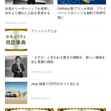
全員がリーダーシップを発揮し、
GitHubが新プランを発表、プライ
自分より優れた人財を育成する
ベートリポジトリを無料で利用可
能に
PR(dentsu Japan)
フィッシングとは
図7 修正後のジョブのページ（画像をクリックす
ると、拡大します）
さらにJenkinsを便利にする3つの実践テク
さて、Trac Lightningのサンプルで一通りJenkinsの使い方を理
「さすが」と言われる驚きや感動を。新しい価値を
生む電通の挑戦
解したところで、ビルドの自動化、メール送信の設定や、
Windowsサービスとしてインストールするなど、より実践的な使
PR(dentsu Japan)
い方を見ていきましょう。
Jeep 抽選で3万円分ギフト当たる
【1】ビルドを自動化するには
Jenkinsには、
スケジューラ
による定期的なビルドの実行と、
PR(Jeep Japan)
コミットを検出して更新があったときにビルドをする機能を持っ
ています。ここでは、定期的に
バージョン管理システム
（
SCM
）を
ポーリング
して、リポジトリにコミットがあったと