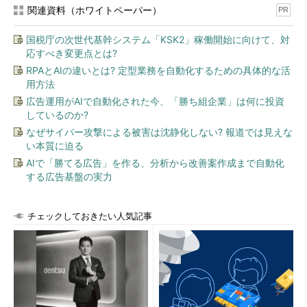
関連資料（ホワイトペーパー）
PR
国税庁の次世代基幹システム「KSK2」稼働開始に向けて、対
応すべき変更点とは?
RPAとAIの違いとは? 定型業務を自動化するための具体的な活
用方法
図6 コード修正後のビルド結果（画像をクリック
すると、拡大します）
広告運用がAIで自動化された今、「勝ち組企業」は何に投資
しているのか?
ビルドが終了すると、先ほど黄色だったランプが青に変わって
なぜサイバー攻撃による被害は沈静化しない? 報道では見えな
いるのが確認できます。
い本質に迫る
AIで「勝てる広告」を作る、分析から改善案作成まで自動化
また、LibraryProjectのジョブのページを確認すると、テスト
する広告基盤の実力
が成功するのに合わせて、テスト結果やコードカバレッジの推移
が変化しているのが分かります。
チェックしておきたい人気記事