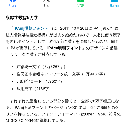
Share
Post
LINE
Hatena
収録字数は6万字
「
IPAmj明朝フォント
」は、2011年10月26日にIPA（独立行政
法人情報処理推進機構）が提供を始めたもので、人名に使う漢字
を強化ポイントとして、約6万字の漢字を収録したものだ。同じ
くIPAが提供している「
IPAex明朝フォント
」のデザインを踏襲
しつつ、次の漢字に対応している。
戸籍統一文字（5万5267字）
住民基本台帳ネットワーク統一文字（1万9432字）
JIS漢字コード（1万50字）
常用漢字（2136字）
それぞれの重複している部分を除くと、全部で6万字程度にな
る。IPAmj明朝フォントのバージョン001.01は、6万718個ものグ
リフを持っている。フォントフォーマットはOpen Type。符号化
はISO/IEC 10646に準拠している。