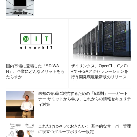
国内市場に登場した「SD-WA
ザイリンクス、OpenCL、C／C+
N」、企業にどんなメリットをも
+でFPGAアクセラレーションを
たらすか
行う開発環境最新版のリリースを
発表
未知の脅威に対抗するための「6原則」――ガート
ナー サミットから学ぶ、これからの情報セキュリテ
ィ対策
これだけはやっておきたい！ 基本的なサーバー管理
に役立つグループポリシー設定