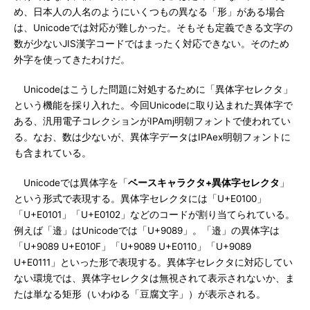
め、日本人の人名のようにいくつもの異なる「形」がある場合
は、Unicodeでは対応が難しかった。そもそも定義できる文字の
数が少ないJIS漢字コードではまったく対応できない。そのため
外字を使ってきたわけだ。
Unicodeはこうした問題に対処するために「異体字セレクタ」
という機能を採り入れた。今回Unicodeに取り込まれた異体字で
ある、汎用電子コレクションがIPAmj明朝フォントで使われてい
る。なお、数は少ないが、異体字データはIPAex明朝フォントに
も含まれている。
Unicodeでは異体字を「
ベースキャラクタ+異体字セレクタ
」
という形式で表現する。異体字セレクタには「U+E0100」
「U+E0101」「U+E0102」などのコードが割り当てられている。
例えば「邉」はUnicodeでは「U+9089」。「邉」の異体字は
「U+9089 U+E010F」「U+9089 U+E0110」「U+9089
U+E0111」といった形で表現する。異体字セレクタに対応してい
ない環境では、異体字セレクタは無視されて表示されないか、ま
たは単なる矩形（いわゆる「豆腐文字」）が表示される。