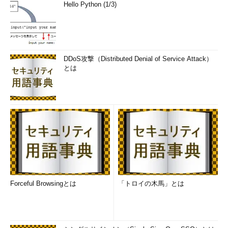
Hello Python (1/3)
DDoS攻撃（Distributed Denial of Service Attack）
とは
Forceful Browsingとは
「トロイの木馬」とは