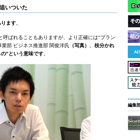
Lに追いついた
があります
。
ーク”と呼ばれることもありますが、より正確には“ブラン
事業部 ビジネス推進部 関俊洋氏
（写真）
。
枝分かれ
もの”という意味です
。
編集