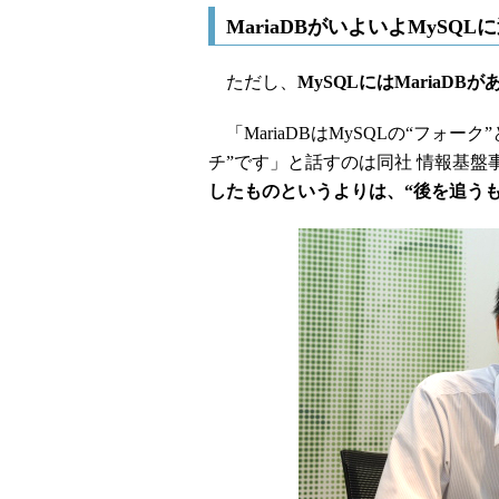
MariaDBがいよいよMySQ
ただし、
MySQLにはMariaDB
「MariaDBはMySQLの“フォ
チ”です」と話すのは同社 情報基盤
したものというよりは、“後を追う