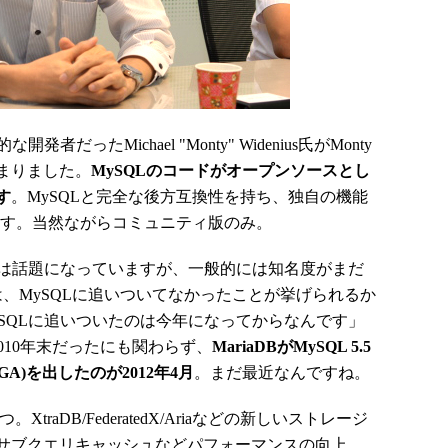
発者だったMichael "Monty" Widenius氏がMonty
始まりました。
MySQLのコードがオープンソースとし
す
。MySQLと完全な後方互換性を持ち、独自の機能
ます。当然ながらコミュニティ版のみ。
aDBは話題になっていますが、一般的には知名度がまだ
、MySQLに追いついてなかったことが挙げられるか
MySQLに追いついたのは今年になってからなんです」
2010年末だったにも関わらず、
MariaDBがMySQL 5.5
le (GA)を出したのが2012年4月
。まだ最近なんですね。
traDB/FederatedX/Ariaなどの新しいストレージ
サブクエリキャッシュなどパフォーマンスの向上、