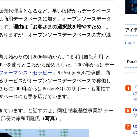
ルの販売代理店となるなど、早い段階からデータベース
は商用データベースに加え、オープンソースデータ
ます。
理由は「お客さまの選択肢を増やすため
」。
アイ
ありますが、オープンソースデータベースの方が適
キャ
始めたのは2006年頃から。“まずは自社利用”と
Dat
ficeを使うところから始めました。2007年からはデー
フォーマンス・セラピー
」をPostgreSQLで稼働。商
るサービスがオープンソースデータベースで稼働し
2009年からはPostgreSQLのサポートも開始す
に
タベースにも手を広げています。
O
ています」と話すのは、同社 情報基盤事業部 デー
 部長の岸和田隆氏
（写真）
。