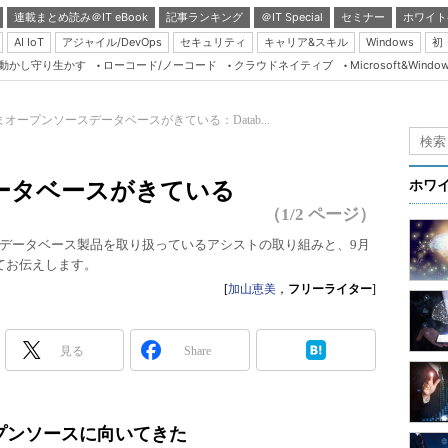
連載まとめ読み＠IT eBook
記事ランキング
＠IT Special
セミナー
ホワイト
AI IoT
アジャイル/DevOps
セキュリティ
キャリア&スキル
Windows
初
り動かし守り生かす
ローコード/ノーコード
クラウドネイティブ
Microsoft&Windo
Server & Storage
HTML5 + UX
まオープンソースデータベースがきている：Datab...
Smart & Social
Coding Edge
ータベースがきている
ホワ
Java Agile
（1/2 ページ）
Database Expert
データベース製品を取り扱っているアシストの取り組みと、9月
ついてお伝えします。
Linux ＆ OSS
[
加山恵美
，
フリーライター
]
Master of IP Networ
Security & Trust
見る
Share
Test & Tools
Insider.NET
プンソースに向いてきた
ブログ