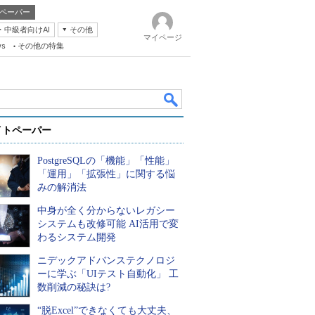
ペーパー
・中級者向けAI
その他
マイページ
ws
その他の特集
イトペーパー
PostgreSQLの「機能」「性能」
「運用」「拡張性」に関する悩
みの解消法
中身が全く分からないレガシー
k
システムも改修可能 AI活用で変
わるシステム開発
ニデックアドバンステクノロジ
ーに学ぶ「UIテスト自動化」 工
数削減の秘訣は?
“脱Excel”できなくても大丈夫、