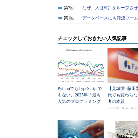
2
なぜ、人はSQLをループさ
1
データベースにも韓流ブーム
チェックしておきたい人気記事
PythonでもTypeScriptで
【見城徹×藤田
もない、2025年「最も
代でも変わらな
人気のプログラミング
者の本質
言語」
PR(FINCHI on GOE