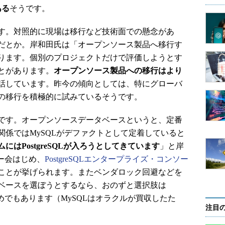
ある
そうです。
す。対照的に現場は移行など技術面での懸念があ
だとか。岸和田氏は「オープンソース製品へ移行す
ります。個別のプロジェクトだけで評価しようとす
とがあります。
オープンソース製品への移行はより
話しています。昨今の傾向としては、特にグローバ
の移行を積極的に試みているそうです。
です。オープンソースデータベースというと、定番
「Web関係ではMySQLがデファクトとして定着していると
にはPostgreSQLが入ろうとしてきています
」と岸
ザー会はじめ、
PostgreSQLエンタープライズ・コンソー
ことが挙げられます。またベンダロック回避などを
ベースを選ぼうとするなら、おのずと選択肢は
るためでもあります（MySQLはオラクルが買収したた
注目