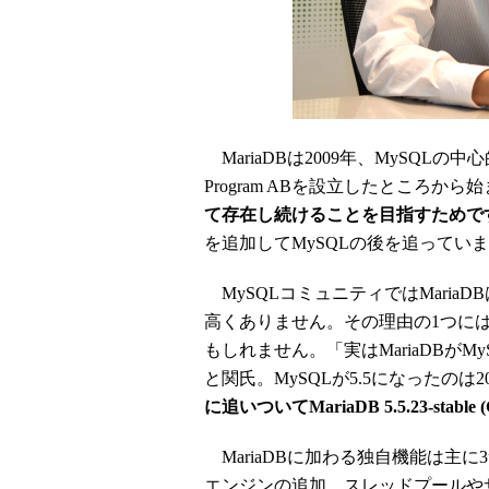
MariaDBは2009年、MySQLの中心的な開
Program ABを設立したところから
て存在し続けることを目指すためで
を追加してMySQLの後を追ってい
MySQLコミュニティではMari
高くありません。その理由の1つには
もしれません。「実はMariaDBが
と関氏。MySQLが5.5になったのは
に追いついてMariaDB 5.5.23-stab
MariaDBに加わる独自機能は主に3つ。X
エンジンの追加、スレッドプールや