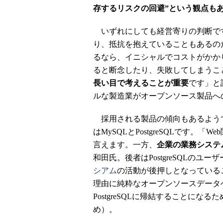
存するリスクの回避”という観点も
いずれにしても経営寄りの判断で
り、抵抗を抱えていることもあるの
るなら、イニシャルでコストがかか
ると断念したり、失敗してしまうこ
長い目で考えることが重要
です」と
ルな製造業がオープンソース製品へ
採用される製品の傾向もあるよう
はMySQLとPostgreSQLです。
言えます。一方、
企業の業務システム
和田氏。後者はPostgreSQLのユー
シアム
の活動が後押しとなっている
理由に純粋なオープンソースデータ
PostgreSQLに帰結することにな
め）。