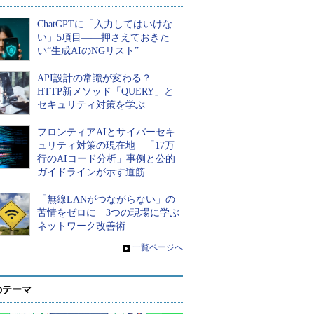
ChatGPTに「入力してはいけな
い」5項目――押さえておきた
い“生成AIのNGリスト”
API設計の常識が変わる？
HTTP新メソッド「QUERY」と
セキュリティ対策を学ぶ
フロンティアAIとサイバーセキ
ュリティ対策の現在地 「17万
行のAIコード分析」事例と公的
ガイドラインが示す道筋
「無線LANがつながらない」の
苦情をゼロに 3つの現場に学ぶ
ネットワーク改善術
»
一覧ページへ
のテーマ