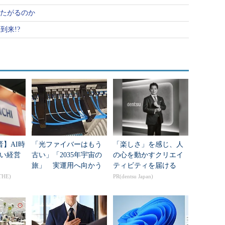
せたがるのか
到来!?
晋】AI時
「光ファイバーはもう
「楽しさ」を感じ、人
い経営
古い」「2035年宇宙の
の心を動かすクリエイ
旅」 実運用へ向かう
ティビティを届ける
データセンター新技術
THE)
PR(dentsu Japan)