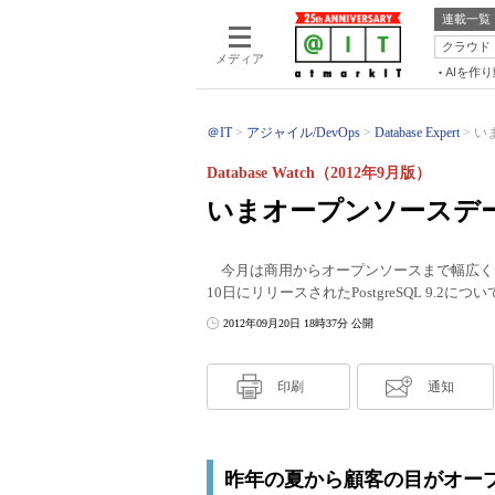
連載一覧
クラウド
メディア
AIを作
＠IT
アジャイル/DevOps
Database Expert
い
Database Watch（2012年9月版）
いまオープンソースデ
今月は商用からオープンソースまで幅広く
10日にリリースされたPostgreSQL 9.2に
2012年09月20日 18時37分 公開
印刷
通知
昨年の夏から顧客の目がオー