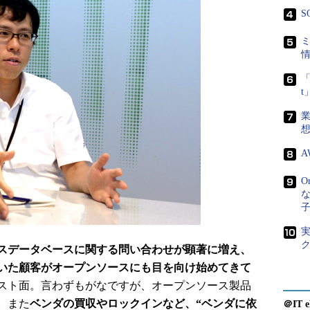
S
「
A
O
スデータベースに関する問い合わせが顕著に増え、
いた顧客がオープンソースにも目を向け始めてきて
スト面。言わずもがなですが、オープンソース製品
。また
ベンダの買収やロックインなど、“ベンダに依
＠IT e