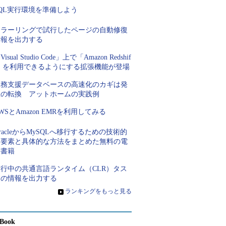
QL実行環境を準備しよう
ミラーリングで試行したページの自動修復
情報を出力する
Visual Studio Code」上で「Amazon Redshif
t」を利用できるようにする拡張機能が登場
業務支援データベースの高速化のカギは発
想の転換 アットホームの実践例
WSとAmazon EMRを利用してみる
racleからMySQLへ移行するための技術的
な要素と具体的な方法をまとめた無料の電
子書籍
実行中の共通言語ランタイム（CLR）タス
クの情報を出力する
»
ランキングをもっと見る
Book