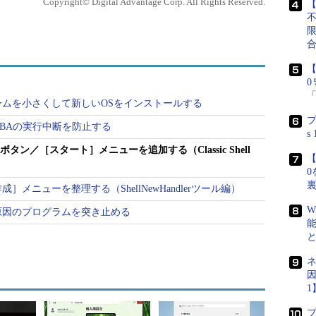
Copyright© Digital Advantage Corp. All Rights Reserved.
【
【
ムを小さくして新しいOSをインストールする
プ
l VBAの実行中断を防止する
s
］ボタン／［スタート］メニューを追加する（Classic Shell
【
0
メニューを整理する（ShellNewHandlerツール編）
W
原因のプログラムを突き止める
「デスクトップ」のボタンを押すと、従来のWindows OSの
り替わる。左下に［スタート］ボタンがなく、［スター
ネ
のため、登録済みのアプリケーションを起動するなどの際
因
がある。
1