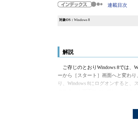
連載目次
対象OS：
Windows 8
解説
ご存じのとおりWindows 8では、
ーから［スタート］画面へと変わり
り、Windows 8にログオンすると、
のスタート画面については、「Wind
要 2．Windows 8 RTM版の実行画面
新しいスタート画面
」を参照のこと