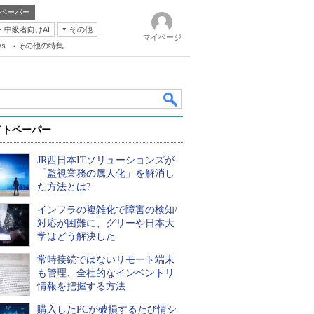
ペーパー
・中級者向けAI
その他
マイページ
ws
その他の特集
イトペーパー
JR西日本ITソリューションズが
「監視業務の属人化」を解消し
た方法とは?
インフラの複雑化で障害の検知/
k
対応が困難に、グリーや日本大
学はどう解決した
常時接続ではないリモート端末
も管理、全社的なインベントリ
情報を把握する方法
購入したPCが破損するたび情シ