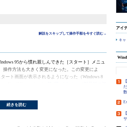
アイ
解説をスキップして操作手順を今すぐ読む→
キャ
Wind
Windows 95から慣れ親しんできた［スタート］メニュ
、操作方法も大きく変更になった。この変更によ
スタート画面が表示されるようになった（Windows 8
【
ows 8レボリューション
第1回 Windows 8製品版の概
だ
」「Windows 8レボリューション
第2回 Windows 8の
）。
E
続きを読む
【