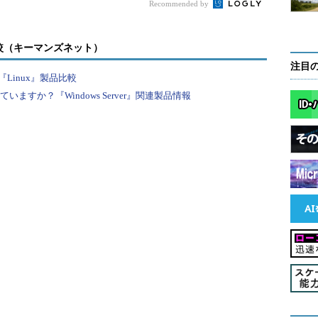
Recommended by
版（英語版）は、以下のサイトから入手できる。原稿執筆時
較（キーマンズネット）
。
注目
Linux』製品比較
ジ［英語］（SourceForge.net）
すか？『Windows Server』関連製品情報
語化したパッケージを電机本舗が配布している（原
6.1J(2012.09.20ビルド)」が配布されている）。設定メニュ
日本語環境で利用するのであれば電机本舗版がよい
ic Shell本体も含まれている。英語版を先にインスト
英語版を日本語Windows 8にインストールして利
ージを開き、ページ下側の「4. ダウンロードとオリジ
る。
ートボタンを付ける「Classic Shell 3.6.1J」（電机
ClassicShell-J.exe」（ファイル・サイズ：