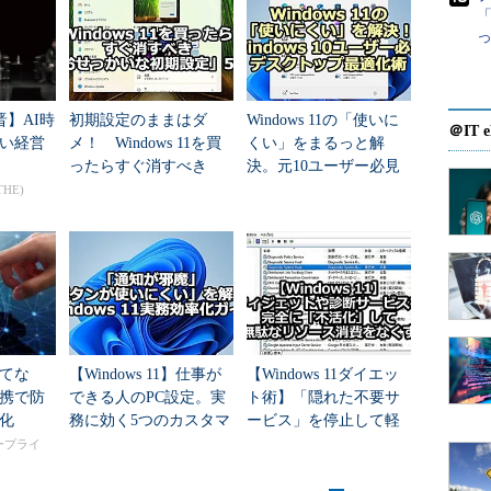
ているスマートフォンやタブレットPCならば［ス
「
ないが、ノートPCやデスクトップPCでは、これまで
たことに加え、タッチパッドやマウスの移動量が多
も多いようだ。残念ながらWindows 8は、［スタ
晋】AI時
初期設定のままはダ
Windows 11の「使いに
をユーザーが切り替えられるような機能をサポート
＠IT e
い経営
メ！ Windows 11を買
くい」をまるっと解
ったらすぐ消すべき
決。元10ユーザー必見
「おせっかいな初期設
のデスクトップ最適化
THE)
ニューが使いたいという人も少なからずいるよう
定」5選
術
ート］ボタン／［スタート］メニューを追加するツール
ウェアとして提供されている。もともとClassic Shellは、
］メニューをWindows XP風にカスタマイズするツールとし
ws 8対応し、［スタート］ボタン／［スタート］メニ
ようになった。このツールを使うことで、Windows
てな
【Windows 11】仕事が
【Windows 11ダイエッ
が実現可能になった。Windows 8の［スタート］画面に
携で防
できる人のPC設定。実
ト術】「隠れた不要サ
lをインストールするとよいだろう。本稿では、Classic
化
務に効く5つのカスタマ
ービス」を停止して軽
介する。
イズ
量化する
タープライ