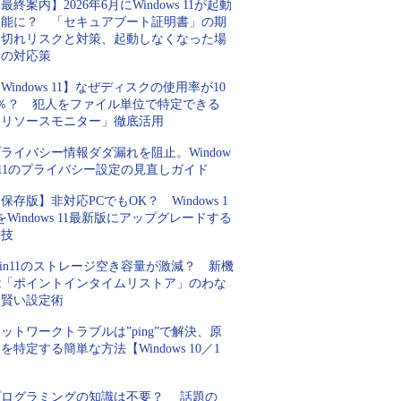
最終案内】2026年6月にWindows 11が起動
不能に？ 「セキュアブート証明書」の期
限切れリスクと対策、起動しなくなった場
合の対応策
Windows 11】なぜディスクの使用率が10
0％？ 犯人をファイル単位で特定できる
「リソースモニター」徹底活用
ライバシー情報ダダ漏れを阻止。Window
 11のプライバシー設定の見直しガイド
保存版】非対応PCでもOK？ Windows 1
をWindows 11最新版にアップグレードする
裏技
in11のストレージ空き容量が激減？ 新機
能「ポイントインタイムリストア」のわな
と賢い設定術
ットワークトラブルは”ping”で解決、原
を特定する簡単な方法【Windows 10／1
】
プログラミングの知識は不要？ 話題の