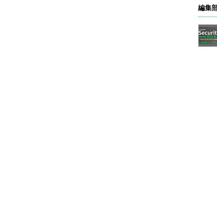
編集
指定したフォルダにインストール用のファイルが展開される
ellSetup.exe」を実行する。インストール・ウィザード
e Agreementに合意するなどして画面を進めればイン
スクトップに、Windows 7に似たWindowsロゴが貝に
れるはずだ。