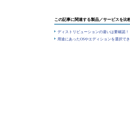
操作方法
Classic Shellのオリジナル
この記事に関連する製品／サービスを比
点では、Ver. 3.6.1が配布されている
ディストリビューションの違いは要確認！『
Classic Shellの配布／開発元ペー
用途にあったOSやエディションを選択できていま
このオリジナル版をベースに日本
稿執筆時点では「Classic Shell 3.
ーなどが日本語化されているので、
だろう（電机本舗版は、単体でClass
ールするなどの操作は不要である。また
用することも可能）。以下のWebペ
ナルの案内」からダウンロードでき
【フリーウェア】Windows8にスタ
本舗）
ダウンロードしたインストール・ファイル「