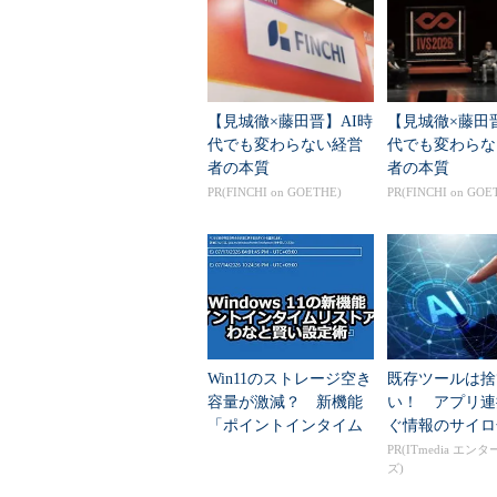
タッチ・インターフェイスを採用し
タート］画面も使いやすいかもしれ
と大きくインターフェイスが変わっ
くなることもあり、使いにくく感じる人
【見城徹×藤田晋】AI時
【見城徹×藤田
ート］画面と［スタート］メニュー
代でも変わらない経営
代でも変わらな
していない。
者の本質
者の本質
PR(FINCHI on GOETHE)
PR(FINCHI on GOE
これまでと同様の［スタート］メ
で、すでにWindows 8に［スタ
「Classic Shell」がフリーソフト
Windows Vista／7の［スタート
て提供されていたものだが、Windo
ューがデスクトップ画面に追加できる
Win11のストレージ空き
既存ツールは捨
8でもWindows 7と同様の使い勝手
容量が激減？ 新機能
い！ アプリ連
違和感がある人は、Classic Shel
「ポイントインタイム
ぐ情報のサイロ
Shellのインストール方法などを紹
リストア」のわなと賢
PR(ITmedia エン
ズ)
い設定術