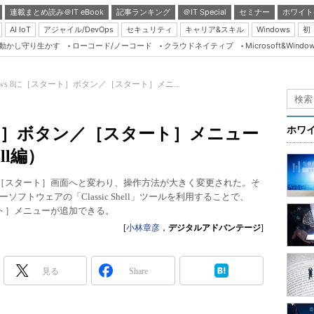
連載まとめ読み＠IT eBook
記事ランキング
＠IT Special
セミナー
ホワイト
AI IoT
アジャイル/DevOps
セキュリティ
キャリア&スキル
Windows
初
り動かし守り生かす
ローコード/ノーコード
クラウドネイティブ
Microsoft&Windo
Server & Storage
HTML5 + UX
dows 8に［スタート］ボタン／［スタート］メニ...
Smart & Social
Coding Edge
タート］ボタン／［スタート］メニュー
ホワ
Java Agile
ell編）
Database Expert
ーから［スタート］画面へと変わり、操作方法が大きく変更された。そ
Linux ＆ OSS
トウェアの「Classic Shell」ツールを利用することで、
タート］メニューが追加できる。
Master of IP Networ
[
小林章彦
，
デジタルアドバンテージ
]
Security & Trust
Test & Tools
見る
Share
Insider.NET
ブログ