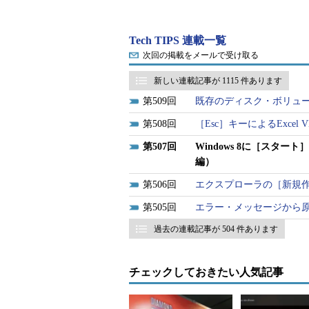
Tech TIPS 連載一覧
次回の掲載をメールで受け取る
新しい連載記事が 1115 件あります
509
既存のディスク・ボリュー
508
［Esc］キーによるExce
507
Windows 8に［スタート
編）
506
エクスプローラの［新規作成］
505
エラー・メッセージから
Windows 8のデスクトップ画面
過去の連載記事が 504 件あります
Windows 8の［スタート］画面で
デスクトップに相当する画面に切
ト］メニューも表示できない。そ
チェックしておきたい人気記事
は、［スタート］画面に戻る必要