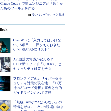
Claude Code」で非エンジニアが「欲しか
ったあのツール」を作る
»
ランキングをもっと見る
Book
ChatGPTに「入力してはいけな
い」5項目――押さえておきた
い“生成AIのNGリスト”
API設計の常識が変わる？
HTTP新メソッド「QUERY」と
セキュリティ対策を学ぶ
フロンティアAIとサイバーセキ
ュリティ対策の現在地 「17万
行のAIコード分析」事例と公的
ガイドラインが示す道筋
「無線LANがつながらない」の
苦情をゼロに 3つの現場に学ぶ