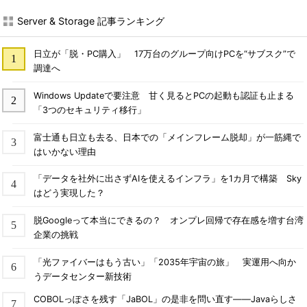
Server & Storage 記事ランキング
日立が「脱・PC購入」 17万台のグループ向けPCを“サブスク”で
調達へ
Windows Updateで要注意 甘く見るとPCの起動も認証も止まる
「3つのセキュリティ移行」
富士通も日立も去る、日本での「メインフレーム脱却」が一筋縄で
はいかない理由
「データを社外に出さずAIを使えるインフラ」を1カ月で構築 Sky
はどう実現した？
脱Googleって本当にできるの？ オンプレ回帰で存在感を増す台湾
企業の挑戦
「光ファイバーはもう古い」「2035年宇宙の旅」 実運用へ向か
うデータセンター新技術
COBOLっぽさを残す「JaBOL」の是非を問い直す――Javaらしさ