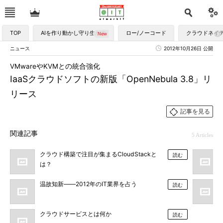
TOP
AIを作り動かし守り生かす
ロー/ノーコード
クラウドネイ
ニュース
2012年10月26日 公開
VMwareやKVMとの統合強化
IaaSクラウドソフトの新版「OpenNebula 3.8」リ
リース
記事を見る
関連記事
5 Articles
クラウド構築で注目が集まるCloudStackと
読む
は？
温故知新――2012年のIT業界を占う
読む
クラウドサービスとは何か
読む