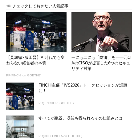
ストレ
SANARENA MV110（3TB）
チェックしておきたい人気記事
ージ
SQL Server SSD Applianceの各社ラインアップ。一部キャ
ンペーン価格のものがある 各製品の価格はSQL Server
2012 Enterpriseのライセンス価格は含まない
マイクロソフトでは、従来のSQL Serverの展開を推進する一
方で、先のDatabase Watch記事で紹介したように、データベー
スの設計やクエリによるチューニングではなく、SSDをストレー
【見城徹×藤田晋】AI時代でも変
一にも二にも「防御」を――元CI
ジとして採用することによるI/Oボトルネック解消を提案してい
わらない経営者の本質
AのCISOが提言した6つのセキュ
リティ対策
る。
PR(FINCHI on GOETHE)
FINCHI主催「IVS2026」トークセッションが話題
に！
「
Database Watch（2012年10月版）：DBチュー
PR(FINCHI on GOETHE)
ニングのキモはSQLにあらず!?
」
すべてが絶景、収益も得られるその仕組みとは
今回のラインアップは同社の提案に即した展開といえる。アプ
ライアンスとして今回製品を出荷する6社では、おのおのでキャ
ンペーンを推進している。詳細は
リンク
から参照できる。
PR(COCO VILLA on GOETHE)