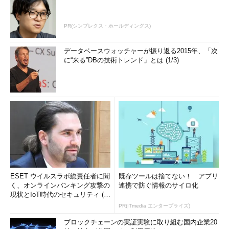
PR(シンプレクス・ホールディングス)
データベースウォッチャーが振り返る2015年、「次
に“来る”DBの技術トレンド」とは (1/3)
ESET ウイルスラボ総責任者に聞
既存ツールは捨てない！ アプリ
く、オンラインバンキング攻撃の
連携で防ぐ情報のサイロ化
現状とIoT時代のセキュリティ (1/
2)
PR(ITmedia エンタープライズ)
ブロックチェーンの実証実験に取り組む国内企業20