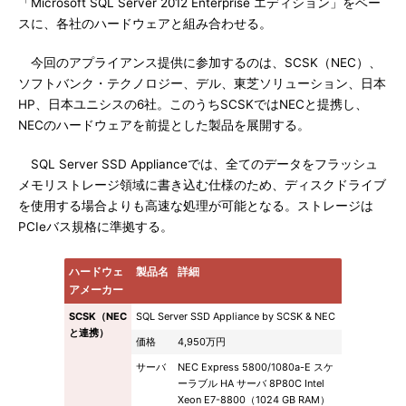
「Microsoft SQL Server 2012 Enterprise エディション」をベー
スに、各社のハードウェアと組み合わせる。
今回のアプライアンス提供に参加するのは、SCSK（NEC）、
ソフトバンク・テクノロジー、デル、東芝ソリューション、日本
HP、日本ユニシスの6社。このうちSCSKではNECと提携し、
NECのハードウェアを前提とした製品を展開する。
SQL Server SSD Applianceでは、全てのデータをフラッシュ
メモリストレージ領域に書き込む仕様のため、ディスクドライブ
を使用する場合よりも高速な処理が可能となる。ストレージは
PCIeバス規格に準拠する。
ハードウェ
製品名
詳細
アメーカー
SCSK（NEC
SQL Server SSD Appliance by SCSK & NEC
と連携）
価格
4,950万円
サーバ
NEC Express 5800/1080a-E スケ
ーラブル HA サーバ 8P80C Intel
Xeon E7-8800（1024 GB RAM）