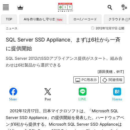
TOP
AIを作り動かし守り生かす
ロー/ノーコード
クラウドネイ
ニュース
2012年12月17日 公開
SQL Server SSD Appliance、まずは6社から一斉
に提供開始
SQL Server 2012のSSDアプライアンス提供がスタート。組み合
わせは6社製品から選択できる
[原田美穂，＠IT]
PC用表示
関連情報
Share
Post
LINE
Hatena
2012年12月17日、日本マイクロソフトは、「Microsoft SQL
Server SSD Appliance」の提供開始を発表した。ハードウェアベ
ンダ6社から提供する。Microsoft SQL Server SSD Applianceは