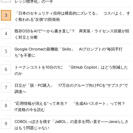
レッジ標準化」の一手
「日本のセキュリティ信仰は構造的にズレてる」 コスパよく、す
ぐ救われる“左側”の防衛術
既存OSSをAIで“一から書き直し”？ 再実装・ライセンス回避が招
く対立と分断
Google Chromeの新機能「Skills」 AIプロンプトの“毎回手打
ち”を不要に
トークンコストを10分の1に 「GitHub Copilot」はどう削減した
のか
日立が「脱・PC購入」 17万台のグループ向けPCを“サブスク”で
調達へ
“応用情報が消える”って本当？ 「生成AIパスポート」って何？
IT資格の今を読む
COBOLっぽさを残す「JaBOL」の是非を問い直す――Javaらしさ
はもう問題じゃない