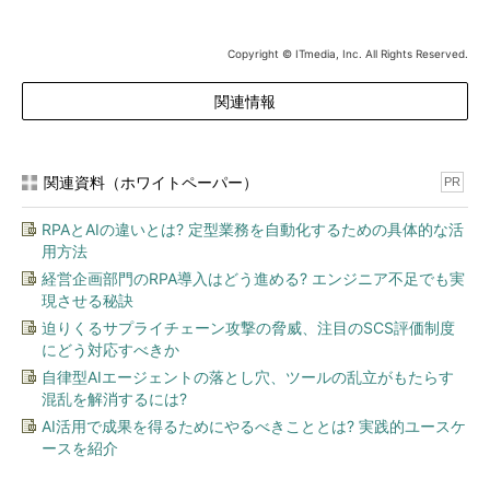
東芝ソリュ
SQL Server SSD Appliance by Toshiba
ーション
Solutions
Copyright © ITmedia, Inc. All Rights Reserved.
価格
2590万円
サーバ
Toshiba FlexSilver/NX 4P40C
関連情報
Intel Xeon E7-4870（1024GB
RAM）
ストレ
Toshiba Violin 6000 モデル
ージ
6606（6.6TB）
関連資料（ホワイトペーパー）
PR
日本HP
SQL Server SSD Appliance by HP
RPAとAIの違いとは? 定型業務を自動化するための具体的な活
価格
1837万5000円
用方法
サーバ
HP ProLiant DL980 8P80C Intel
経営企画部門のRPA導入はどう進める? エンジニア不足でも実
Xeon E7-4870（1024 GB RAM）
現させる秘訣
ストレ
HP VMA3205（5TB）
迫りくるサプライチェーン攻撃の脅威、注目のSCS評価制度
ージ
にどう対応すべきか
日本ユニシ
SQL Server SSD Appliance by Nihon
自律型AIエージェントの落とし穴、ツールの乱立がもたらす
ス
Unisys
混乱を解消するには?
価格
3045万円
AI活用で成果を得るためにやるべきこととは? 実践的ユースケ
ースを紹介
サーバ
Unisys ES7000 4P40C Intel Xeon
E7 Processor（512GB RAM）