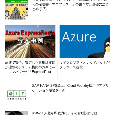
化の定義書「マニフェスト」の書き方と基礎文法ま
とめ (1/5)
高速で安全、安定した専用線接続
マイクロソフトとレッドハットが
が理想のシステム構築のカギに―
クラウドで提携
―マンパワーが「ExpressRout
e」を導入した理由
SAP HANA SPS11は、Cloud Foundry採用でアプリ
ケーション環境を一新
新卒200人超を即戦力に。その育成設計とは