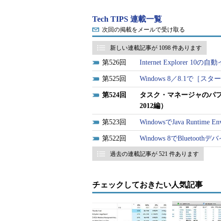
The Windows 8 Task Manage
Tech TIPS 連載一覧
次回の掲載をメールで受け取る
新しいタスク・マネージャは非常に
るであろう「パフォーマンス」タブの内
新しい連載記事が 1098 件あります
タスク・マネージャについては、以
526
Internet Explorer
525
Windows 8／8.1
TIPS「
Windows 10対応
524
タスク・マネージャのパフォーマ
TIPS「
タスクマネージャの「パフォ
2012編）
Server 2008 R2編）
」
523
WindowsでJava Runti
TIPS「
タスクマネージャの「パフォ
522
Windows 8でBluetoo
Windows Server 2008）
」
過去の連載記事が 521 件あります
タスク・マネージャの起動方
チェックしておきたい人気記事
タスク・マネージャを起動する方法は
のタスク・バーを右クリックして、
ー］を選ぶか、［Ctrl］＋［Shif