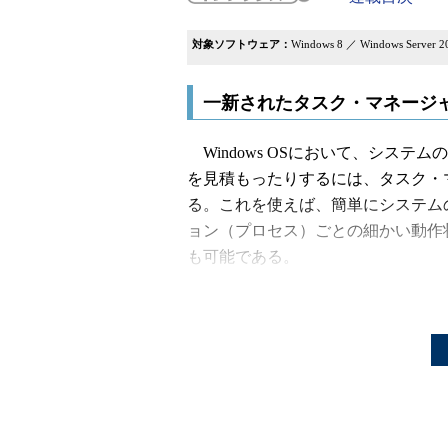
対象ソフトウェア：
Windows 8 ／ Windows Server 2
一新されたタスク・マネージ
Windows OSにおいて、シス
を見積もったりするには、タスク・
る。これを使えば、簡単にシステム
ョン（プロセス）ごとの細かい動作
も可能である。
タスク・マネージャはWindows
ー・インターフェイスを提供してきた。しかしW
面構成からして今までとは大きく異
それもそのはず、Windows 8／Win
まったく異なるツールとして再設計