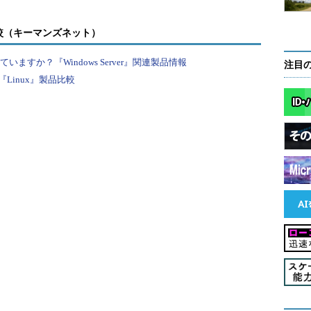
スク・マネージャ
較（キーマンズネット）
を起動すると、デフォルトの簡易表示では
される。従来のタスク・マネージャにはあ
すか？『Windows Server』関連製品情報
注目
ない。
一覧。タスクを選んで［タスクの終了］を
Linux』製品比較
終了できる。なおWindowsストア・アプ
側の4つ）は、一定時間操作しないと自動的
ーザーが明示的に終了させる必要はないは
ックすると、詳細表示モードに切り替わ
リックし、「パフォーマンス」タブを選択すると、
のタスク・マネージャのパフォーマンス画面と比較
が分かる。