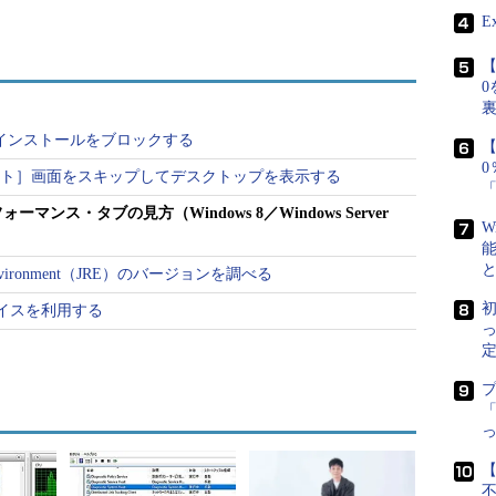
E
r［英語］（Building Windows 8ブログ）
【
多くの機能を持つが、本TIPSでは最もよく使われ
0
容について解説する。他のWindows OSにおける
下の記事を参照していただきたい。
 10の自動インストールをブロックする
【
で［スタート］画面をスキップしてデスクトップを表示する
：タスクマネージャの「パフォーマンス」タブの見方
」
ンス・タブの見方（Windows 8／Windows Server
ーマンス」タブの見方（Windows 7／Windows
W
me Environment（JRE）のバージョンを調べる
ーマンス」タブの見方（Windows Vista／
初
thデバイスを利用する
定
法
「
従来のWindows OSと同じく、デスクトップ画面
ポップアップ・メニューから［タスク マネージャ
【
t］＋［Esc］キーを押す。検索チャームで「タスク マネ