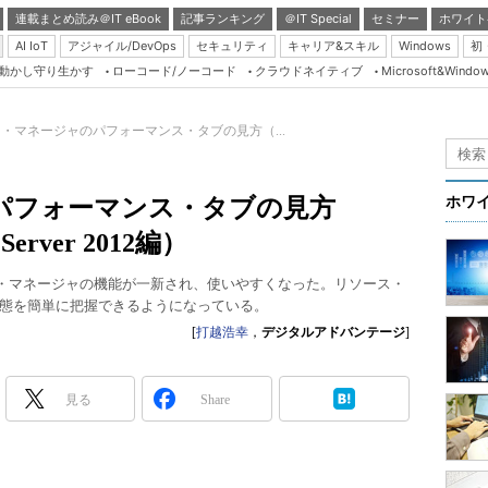
連載まとめ読み＠IT eBook
記事ランキング
＠IT Special
セミナー
ホワイト
AI IoT
アジャイル/DevOps
セキュリティ
キャリア&スキル
Windows
初
り動かし守り生かす
ローコード/ノーコード
クラウドネイティブ
Microsoft&Windo
Server & Storage
HTML5 + UX
・マネージャのパフォーマンス・タブの見方（...
Smart & Social
Coding Edge
パフォーマンス・タブの見方
ホワ
Java Agile
Server 2012編）
Database Expert
2012ではタスク・マネージャの機能が一新され、使いやすくなった。リソース・
Linux ＆ OSS
態を簡単に把握できるようになっている。
Master of IP Networ
[
打越浩幸
，
デジタルアドバンテージ
]
Security & Trust
見る
Share
Test & Tools
Insider.NET
ブログ