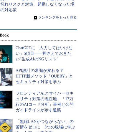
限切れリスクと対策、起動しなくなった場
合の対応策
»
ランキングをもっと見る
Book
ChatGPTに「入力してはいけな
い」5項目――押さえておきた
い“生成AIのNGリスト”
API設計の常識が変わる？
HTTP新メソッド「QUERY」と
セキュリティ対策を学ぶ
フロンティアAIとサイバーセキ
ュリティ対策の現在地 「17万
行のAIコード分析」事例と公的
ガイドラインが示す道筋
「無線LANがつながらない」の
苦情をゼロに 3つの現場に学ぶ