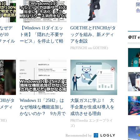
［Alt］＋［Del］を押して表示されたメニューからタ
ど、以前と同じように起動できる。ちなみにタス
skman.exeという実行ファイルである。これから分
1】なぜデ
【Windows 11ダイエッ
GOETHEとFINCHIがタ
新しいもので置き換えられており、以前のものはも
が10
ト術】「隠れた不要サ
ッグを組み、新メディ
＠IT e
ファイル
ービス」を停止して軽
アを創設
る「リ
量化する
PR(FINCHI on GOETHE)
、デフォルトでは「簡易表示」モードで表示され
」徹底
心者を混乱させないための配慮である。
CHIがタ
Windows 11「25H2」は
大阪ガスに学ぶ！ 大
メディ
なぜ地味な機能追加し
手企業が生成AI導入を
かないのか？ 9カ月で
成功させる理由
進んだ“静かなる成熟”
THE)
PR(ITmedia エンタープライ
ズ)
Recommended by