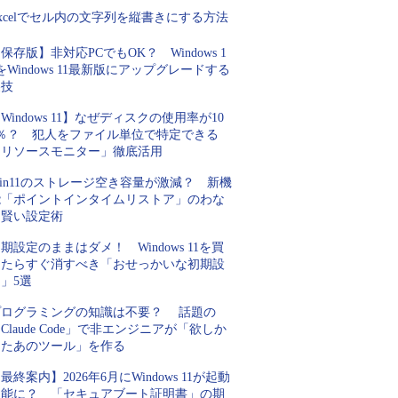
xcelでセル内の文字列を縦書きにする方法
保存版】非対応PCでもOK？ Windows 1
をWindows 11最新版にアップグレードする
裏技
Windows 11】なぜディスクの使用率が10
0％？ 犯人をファイル単位で特定できる
「リソースモニター」徹底活用
in11のストレージ空き容量が激減？ 新機
能「ポイントインタイムリストア」のわな
と賢い設定術
期設定のままはダメ！ Windows 11を買
ったらすぐ消すべき「おせっかいな初期設
」5選
プログラミングの知識は不要？ 話題の
Claude Code」で非エンジニアが「欲しか
ったあのツール」を作る
最終案内】2026年6月にWindows 11が起動
不能に？ 「セキュアブート証明書」の期