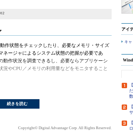
012
アイ
ャ
キャ
テムの動作状態をチェックしたり、必要なメモリ・サイズ
マネージャによるシステム状態の把握が必要であ
Wind
の動作状況を調査できるし、必要ならアプリケーシ
状況やCPU／メモリの利用量などをモニタすること
【
 NTで導入されて以来、ほぼずっと同じ機能やユーザ
だ
indows 8／Windows Server 2012では、画
続きを読む
なっていて、いざ使おうとしても戸惑うばかりだ。
【
dows Server 2012のタスク・マネージャは、従来とは
【
されているとのことだ。
Copyright© Digital Advantage Corp. All Rights Reserved.