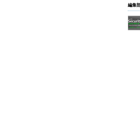
編集
ォーマンス・タブ
される。ただしWindows Server 2012には、「アプリの履