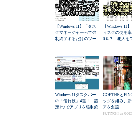
ージャー」を探したり、［Ctrl］＋
スク・マネージャを直接起動するな
ク・マネージャの本体は以前と同じta
【Windows 11】「タス
【Windows 1
かるように、タスク・マネージャは
クマネージャーって強
ィスクの使用率
う利用できない。
制終了するだけのツー
0％？ 犯人を
ル」と思っているあな
単位で特定でき
タスク・マネージャを起動すると
たへ贈る玄人向け隠れ
ソースモニター
る。不要なものを表示して、特に初
ワザ5選
活用
Windows 11タスクバー
GOETHEとFIN
の「優れ技」4選！ 設
ッグを組み、新
定1つでアプリを強制終
アを創設
了、1クリックで新しい
PR(FINCHI on GOE
ウィンドウを開く方法
など