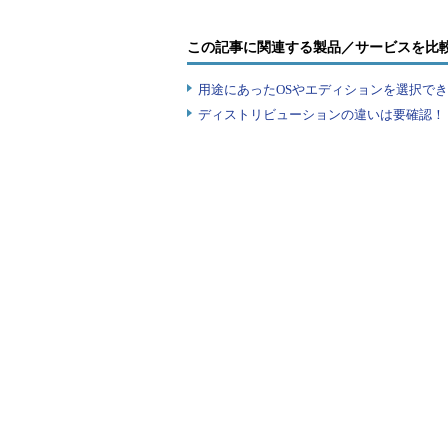
簡易表示モードのタ
この記事に関連する製品／サービスを比
タスク・マネージャ
タスク名だけが表示
用途にあったOSやエディションを選択できていま
ったタブも見あたら
（1）
タスク名の
ディストリビューションの違いは要確認！『
クリックすると、強制
リ（この画面では下
に終了するので、ユ
ずだ。
（2）
これをクリ
る。
上の画面で［詳細］のリンクをク
次のような画面に切り替わる。以前
すると、大きく変更されていること