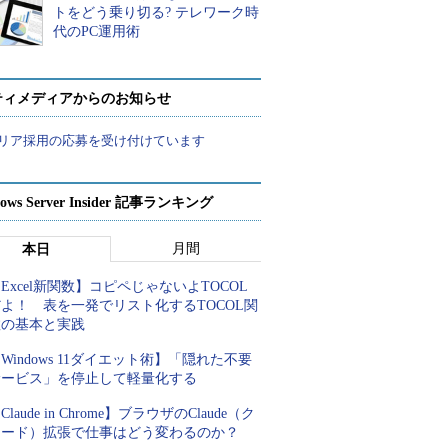
トをどう乗り切る? テレワーク時
代のPC運用術
ティメディアからのお知らせ
リア採用の応募を受け付けています
ows Server Insider 記事ランキング
月間
本日
Excel新関数】コピペじゃないよTOCOL
よ！ 表を一発でリスト化するTOCOL関
数の基本と実践
Windows 11ダイエット術】「隠れた不要
サービス」を停止して軽量化する
Claude in Chrome】ブラウザのClaude（ク
ロード）拡張で仕事はどう変わるのか？