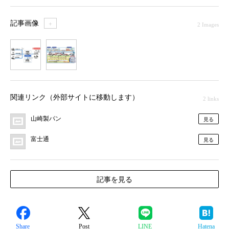
記事画像
＋
2 Images
1
2
関連リンク（外部サイトに移動します）
2 links
山崎製パン
見る
富士通
見る
記事を見る
Share
Post
LINE
Hatena