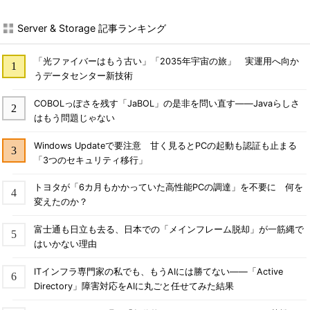
Server & Storage 記事ランキング
「光ファイバーはもう古い」「2035年宇宙の旅」 実運用へ向か
うデータセンター新技術
COBOLっぽさを残す「JaBOL」の是非を問い直す――Javaらしさ
はもう問題じゃない
Windows Updateで要注意 甘く見るとPCの起動も認証も止まる
「3つのセキュリティ移行」
トヨタが「6カ月もかかっていた高性能PCの調達」を不要に 何を
変えたのか？
富士通も日立も去る、日本での「メインフレーム脱却」が一筋縄で
はいかない理由
ITインフラ専門家の私でも、もうAIには勝てない――「Active
Directory」障害対応をAIに丸ごと任せてみた結果