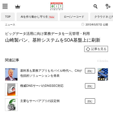
TOP
AIを作り動かし守り生かす
ロー/ノーコード
クラウドネイ
ニュース
2013年5月7日 公開
ビッグデータ活用に向け業務データを一元管理・利用
山崎製パン、基幹システムをSOA基盤上に刷新
記事を見る
関連記事
4 Articles
基幹系も業務アプリもモバイル時代へ、CAが
読む
包括的ソリューションを発表
権威DNSサーバのDNSSEC対応
読む
主要なサーバアプリの設定例
読む