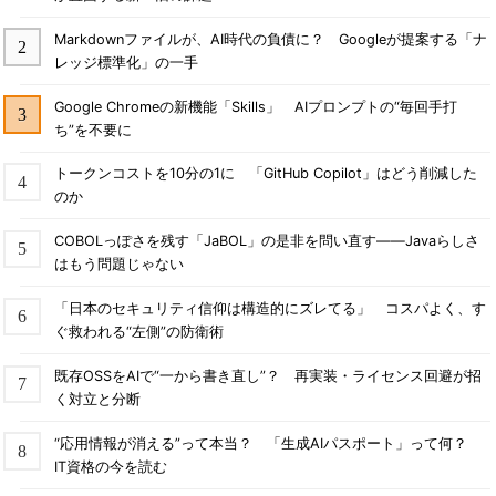
Markdownファイルが、AI時代の負債に？ Googleが提案する「ナ
レッジ標準化」の一手
Google Chromeの新機能「Skills」 AIプロンプトの“毎回手打
ち”を不要に
トークンコストを10分の1に 「GitHub Copilot」はどう削減した
のか
COBOLっぽさを残す「JaBOL」の是非を問い直す――Javaらしさ
はもう問題じゃない
「日本のセキュリティ信仰は構造的にズレてる」 コスパよく、す
ぐ救われる“左側”の防衛術
既存OSSをAIで“一から書き直し”？ 再実装・ライセンス回避が招
く対立と分断
“応用情報が消える”って本当？ 「生成AIパスポート」って何？
IT資格の今を読む