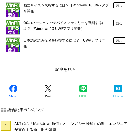
画面サイズを取得するには？［Windows 10 UWPアプ
読む
リ開発］
OSのバージョンやデバイスファミリーを識別するに
読む
は？［Windows 10 UWPアプリ開発］
日本語の読み仮名を取得するには？［UWPアプリ開
読む
発］
記事を見る
Share
Post
LINE
Hatena
総合記事ランキング
AI時代の「Markdown負債」と「レガシー脱却」の壁、エンジニア
が直面する新・旧の課題