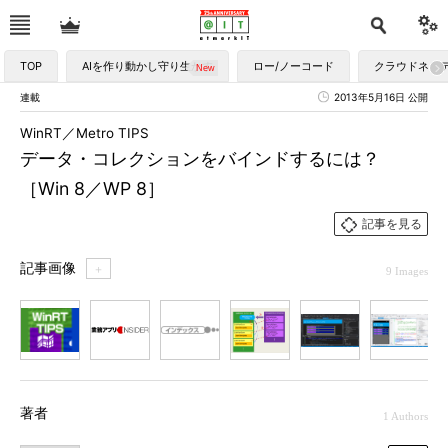
TOP
AIを作り動かし守り生かす
ロー/ノーコード
クラウドネイ
連載
2013年5月16日 公開
WinRT／Metro TIPS
データ・コレクションをバインドするには？
［Win 8／WP 8］
記事を見る
記事画像
＋
9 Images
1
2
3
4
5
6
7
著者
1 Authors