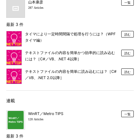
山本康彦
一覧
287 Articles
最新 3 件
タイマにより一定時間間隔で処理を行うには？（WPF
読む
タイマ編）
テキストファイルの内容を簡単かつ効率的に読み込む
読む
には？［C#／VB、.NET 4以降］
テキストファイルの内容を簡単に読み込むには？［C#
読む
／VB、.NET 2.0以降］
連載
WinRT／Metro TIPS
一覧
120 Articles
最新 3 件